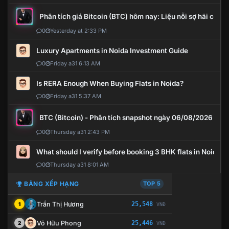
Phân tích giá Bitcoin (BTC) hôm nay: Liệu nỗi sợ hãi có mở 
0
Yesterday at 2:33 PM
Luxury Apartments in Noida Investment Guide
0
Friday a31 6:13 AM
Is RERA Enough When Buying Flats in Noida?
0
Friday a31 5:37 AM
BTC (Bitcoin) - Phân tích snapshot ngày 06/08/2026
0
Thursday a31 2:43 PM
What should I verify before booking 3 BHK flats in Noida?
0
Thursday a31 8:01 AM
BẢNG XẾP HẠNG
TOP 5
Trần Thị Hương
25,548
1
VNĐ
Võ Hữu Phong
25,446
2
VNĐ