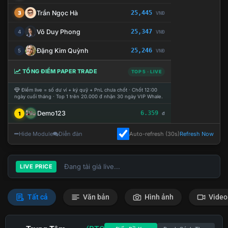
Trần Ngọc Hà
25,445
3
VNĐ
Võ Duy Phong
25,347
4
VNĐ
Đặng Kim Quỳnh
25,246
5
VNĐ
TỔNG ĐIỂM PAPER TRADE
TOP 5 · LIVE
Điểm live = số dư ví + ký quỹ + PnL chưa chốt · Chốt 12:00
ngày cuối tháng · Top 1 trên 20.000 đ nhận 30 ngày VIP Whale.
Demo123
6.359
1
đ
Hide Module
Diễn đàn
Auto-refresh (30s)
Refresh Now
Đang tải giá live...
LIVE PRICE
Tất cả
Văn bản
Hình ảnh
Video