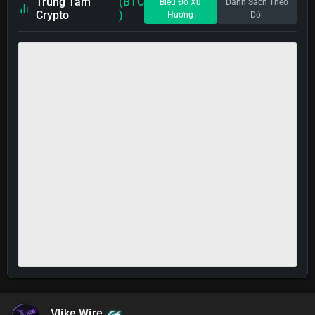
Trung Tâm
(BTC
Biểu Đồ Xu
Danh Sách Theo
Crypto
)
Hướng
Dõi
Vlike Wire