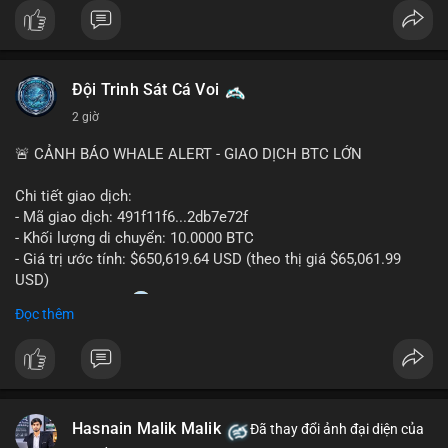
#bitcoin
#btc
#cryptonews
#binancesquare
#cpi
$btc
Đội Trinh Sát Cá Voi
#vlikevn
#titanbot
2 giờ
📰 Nguồn: Cointelegraph
🚨 CẢNH BÁO WHALE ALERT - GIAO DỊCH BTC LỚN
Chi tiết giao dịch:
- Mã giao dịch: 491f11f6...2db7e72f
- Khối lượng di chuyển: 10.0000 BTC
- Giá trị ước tính: $650,619.64 USD (theo thị giá $65,061.99
USD)
- Thời gian: 11:20
2 2026-08-10 UTC
Đọc thêm
Nhận định phân tích hành vi của Cá voi dựa trên giao dịch này:
Giao dịch 10 BTC trị giá hơn 650 nghìn USD được thực hiện
trong khung giờ thanh khoản thấp, cho thấy chủ ví có thể đang
tái cơ cấu danh mục hoặc chuẩn bị thanh khoản cho các lệnh
Hasnain Malik Malik
lớn. Mức khối lượng này không quá lớn để gây áp lực bán trực
Đã thay đổi ảnh đại diện của