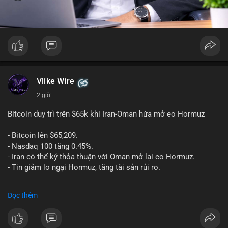
Vlike Wire
2 giờ
Bitcoin duy trì trên $65k khi Iran-Oman hứa mở eo Hormuz
- Bitcoin lên $65,209.
- Nasdaq 100 tăng 0.45%.
- Iran có thể ký thỏa thuận với Oman mở lại eo Hormuz.
- Tin giảm lo ngại Hormuz, tăng tài sản rủi ro.
#binancesquare
#cryptonews
#btc
Đọc thêm
$btc