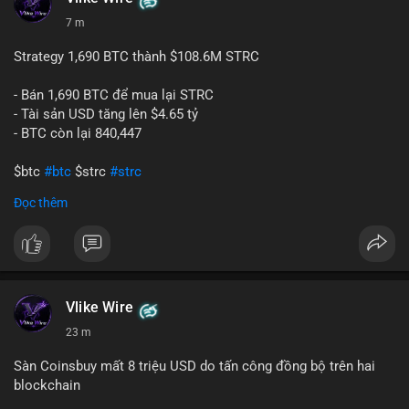
7 m
Strategy 1,690 BTC thành $108.6M STRC
- Bán 1,690 BTC để mua lại STRC
- Tài sản USD tăng lên $4.65 tỷ
- BTC còn lại 840,447
$btc
#btc
$strc
#strc
Đọc thêm
#vlikevn
#titanbot
📰 Nguồn: Cointelegraph
Vlike Wire
23 m
Sàn Coinsbuy mất 8 triệu USD do tấn công đồng bộ trên hai
blockchain