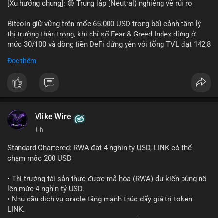
[Xu hướng chung]: 🟡 Trung lập (Neutral) nghiêng về rủi ro
📊 Nguồn: Radar Tâm Lý Thị Trường
Bitcoin giữ vững trên mốc 65.000 USD trong bối cảnh tâm lý
thị trường thận trọng, khi chỉ số Fear & Greed Index dừng ở
mức 30/100 và dòng tiền DeFi đứng yên với tổng TVL đạt 142,8
tỷ USD.
Đọc thêm
- Thị trường & Giá cả: BTC giao dịch quanh vùng 65.200 USD,
tăng gần 3% khi Iran-Oman hứa mở lại eo Hormuz, giảm lo ngại
địa chính trị. Hoạt động cá voi diễn ra sôi động với lệnh
chuyển 458 BTC trị giá gần 30 triệu USD cùng nhiều giao dịch
lớn khác. Đáng chú ý, thanh lý Short chiếm tới 81,7% tổng 35,7
Vlike Wire
triệu USD thanh lý trong 24h, cho thấy phe bán đang yếu thế.
1 h
- DeFi & Công nghệ: Standard Chartered dự báo thị trường RWA
Standard Chartered: RWA đạt 4 nghìn tỷ USD, LINK có thể
sẽ bùng nổ lên 4 nghìn tỷ USD, kéo theo giá trị token LINK có
chạm mốc 200 USD
thể tăng 25 lần, chạm mốc 200 USD vào năm 2030. Mastercard
hoàn tất thương vụ mua lại startup stablecoin BVNK trị giá 1,8
• Thị trường tài sản thực được mã hóa (RWA) dự kiến bùng nổ
tỷ USD, đánh dấu bước tiến lớn trong thanh toán số.
lên mức 4 nghìn tỷ USD.
• Nhu cầu dịch vụ oracle tăng mạnh thúc đẩy giá trị token
- Quy định & Pháp lý: FCA Anh đang xây dựng khung pháp lý
LINK.