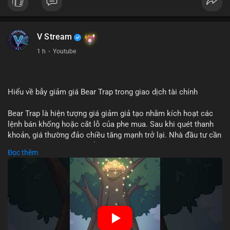
V Stream
1 h
·
Youtube
Hiểu về bẫy giảm giá Bear Trap trong giao dịch tài chính
Bear Trap là hiện tượng giá giảm giả tạo nhằm kích hoạt các
lệnh bán khống hoặc cắt lỗ của phe mua. Sau khi quét thanh
khoản, giá thường đảo chiều tăng mạnh trở lại. Nhà đầu tư cần
nhận diện mô hình này để tránh bị thao túng tâm lý và tối ưu
Đọc thêm
hóa điểm vào lệnh.
🎥 Xem video trực tiếp tại:
Nguồn: Cú Thông Thái