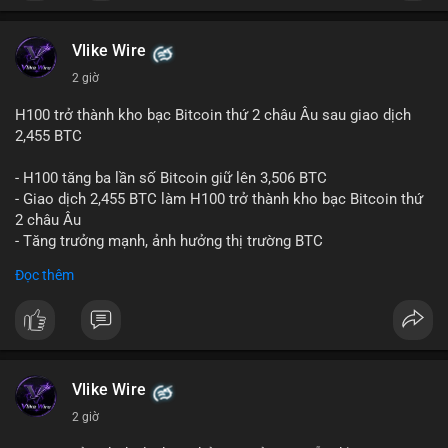
#vlikevn
#titanbot
📰 Nguồn: CoinDesk
Vlike Wire
2 giờ
H100 trở thành kho bạc Bitcoin thứ 2 châu Âu sau giao dịch
2,455 BTC
- H100 tăng ba lần số Bitcoin giữ lên 3,506 BTC
- Giao dịch 2,455 BTC làm H100 trở thành kho bạc Bitcoin thứ
2 châu Âu
- Tăng trưởng mạnh, ảnh hưởng thị trường BTC
Đọc thêm
#binancesquare
#cryptonews
#btc
$btc
#vlikevn
#titanbot
Vlike Wire
📰 Nguồn: Cointelegraph
2 giờ