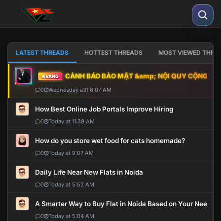
LATEST THREADS
HOTTEST THREADS
MOST VIEWED THRE
CẢNH BÁO BẢO MẬT &amp; NỘI QUY CỘNG ĐỒNG
VÀNG
0
Wednesday a31 6:07 AM
How Best Online Job Portals Improve Hiring
0
Today at 11:39 AM
How do you store wet food for cats homemade?
0
Today at 9:07 AM
Daily Life Near New Flats in Noida
0
Today at 5:52 AM
A Smarter Way to Buy Flat in Noida Based on Your Needs
0
Today at 5:04 AM