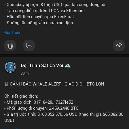
- Coinsbuy bị trộm 8 triệu USD qua tấn công đồng bộ.
- Tấn công diễn ra trên TRON và Ethereum.
- Hầu hết tiền chuyển qua FixedFloat.
- Đường tấn công vẫn chưa xác định.
Đọc thêm
#binancesquare
#cryptonews
#coinsbuy
#trx
#eth
$trx $eth
#vlikevn
#titanbot
Đội Trinh Sát Cá Voi
📰 Nguồn: CoinDesk
30 m
🚨 CẢNH BÁO WHALE ALERT - GIAO DỊCH BTC LỚN
Chi tiết giao dịch:
- Mã giao dịch: 01718428...7327fe52
- Khối lượng di chuyển: 2,459.2448 BTC
- Giá trị ước tính: $160,052,570.66 USD (theo thị giá $65,082.00
USD)
- Thời gian: 12:19:48 2026-08-10 UTC