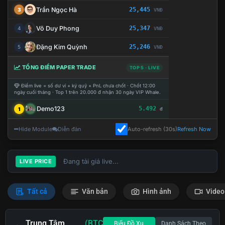
Trần Ngọc Hà
25,445
3
VNĐ
Võ Duy Phong
25,347
4
VNĐ
Đặng Kim Quỳnh
25,246
5
VNĐ
TỔNG ĐIỂM PAPER TRADE
TOP 5 · LIVE
Điểm live = số dư ví + ký quỹ + PnL chưa chốt · Chốt 12:00
ngày cuối tháng · Top 1 trên 20.000 đ nhận 30 ngày VIP Whale.
Demo123
5.492
1
đ
Hide Module
Diễn đàn
Auto-refresh (30s)
Refresh Now
Đang tải giá live...
LIVE PRICE
Tất cả
Văn bản
Hình ảnh
Video
Trung Tâm
(BTC
Biểu Đồ Xu
Danh Sách Theo