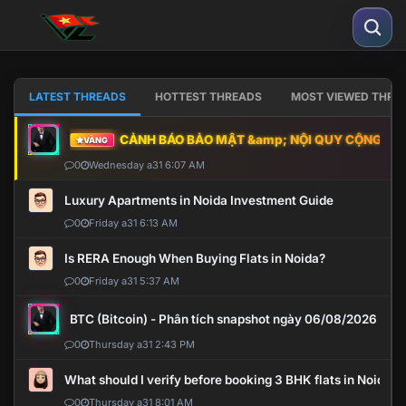
LATEST THREADS
HOTTEST THREADS
MOST VIEWED THRE
CẢNH BÁO BẢO MẬT &amp; NỘI QUY CỘNG ĐỒNG
VÀNG
0
Wednesday a31 6:07 AM
Luxury Apartments in Noida Investment Guide
0
Friday a31 6:13 AM
Is RERA Enough When Buying Flats in Noida?
0
Friday a31 5:37 AM
BTC (Bitcoin) - Phân tích snapshot ngày 06/08/2026
0
Thursday a31 2:43 PM
What should I verify before booking 3 BHK flats in Noida?
0
Thursday a31 8:01 AM