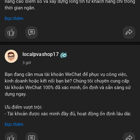
nâng cao điểm số và xây dựng lòng tin từ khách hàng chỉ trong
thời gian ngắn.
Đọc thêm
Đặt hàng ngay hôm nay để nhận ưu đãi:
👉 Order tại: localpvashop
👉 Phản hồi 24/7
👉 WhatsApp: +1 660 215-8938
👉 Telegram: @localpvashop
localpvashop17
👉 Email: localpvashop@gmail.com
3 giờ
Đừng bỏ lỡ cơ hội cải thiện danh tiếng trực tuyến của bạn một
Bạn đang cần mua tài khoản WeChat để phục vụ công việc,
cách hiệu quả!
kinh doanh hoặc kết nối bạn bè? Chúng tôi chuyên cung cấp
tài khoản WeChat 100% đã xác minh, ổn định và sẵn sàng sử
dụng ngay.
Ưu điểm vượt trội:
- Tài khoản được xác minh đầy đủ, hoạt động ổn định lâu dài.
- Hỗ trợ khách hàng 24/7, phản hồi nhanh chóng.
Đọc thêm
- Giao dịch an toàn, bảo mật thông tin.