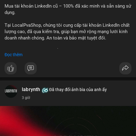
Mua tài khoản LinkedIn cũ – 100% đã xác minh và sẵn sàng sử
dụng.
Tại LocalPvaShop, chúng tôi cung cấp tài khoản LinkedIn chất
lượng cao, đã qua kiểm tra, giúp bạn mở rộng mạng lưới kinh
doanh nhanh chóng. An toàn và bảo mật tuyệt đối.
Đặt hàng ngay hôm nay để nhận ưu đãi tốt nhất!
Đọc thêm
✅ Đặt hàng: localpvashop
✅ Phản hồi trong 24 giờ
✅ WhatsApp: +1 (66
215-8938
✅ Telegram: @localpvashop
labrynth
✅ Email: localpvashop@gmail.com
Đã thay đổi ảnh bìa của anh ấy
3 giờ
Liên hệ ngay để được tư vấn chi tiết và hỗ trợ tận tình.