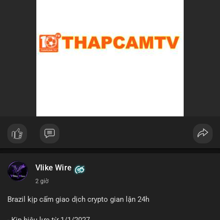
lại, nếu ví nhận là ví lạnh hoặc ví không thuộc sàn, khả năng
cao đây là hành động tích lũy chiến lược, cho thấy niềm tin dài
hạn vào xu hướng giá BTC.
Lời khuyên cho nhà đầu tư nhỏ lẻ:
Nhà đầu tư nên theo dõi sát các địa chỉ ví nhận trong giao dịch
này. Nếu BTC được chuyển lên sàn trong 24-48 giờ tới, hãy
thận trọng trước khả năng điều chỉnh giá. Ngược lại, nếu ví
nhận là ví lạnh, đây có thể là tín hiệu tích cực cho xu hướng
trung hạn. Quản lý rủi ro chặt chẽ và tránh hành động theo cảm
xúc là ưu tiên hàng đầu.
#44btc
#vilanh
#tichluydaihan
#btcmempool
#2tr86usd
Vlike Wire
2 giờ
Brazil kịp cấm giao dịch crypto gian lận 24h