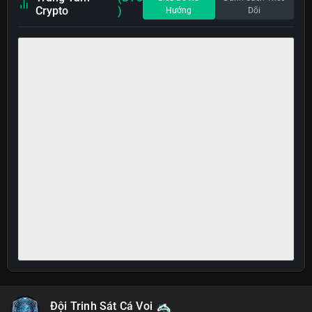
Crypto
)
Hướng
Dõi
Đội Trinh Sát Cá Voi