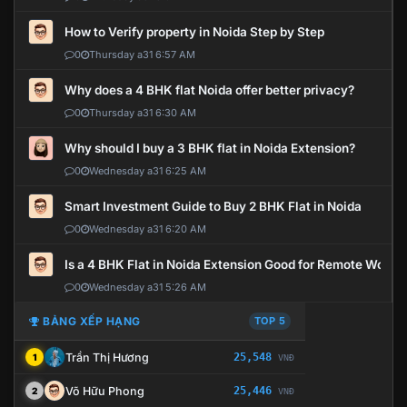
How to Verify property in Noida Step by Step
0
Thursday a31 6:57 AM
Why does a 4 BHK flat Noida offer better privacy?
0
Thursday a31 6:30 AM
Why should I buy a 3 BHK flat in Noida Extension?
0
Wednesday a31 6:25 AM
Smart Investment Guide to Buy 2 BHK Flat in Noida
0
Wednesday a31 6:20 AM
Is a 4 BHK Flat in Noida Extension Good for Remote Work?
0
Wednesday a31 5:26 AM
BẢNG XẾP HẠNG
TOP 5
Trần Thị Hương
25,548
1
VNĐ
Võ Hữu Phong
25,446
2
VNĐ