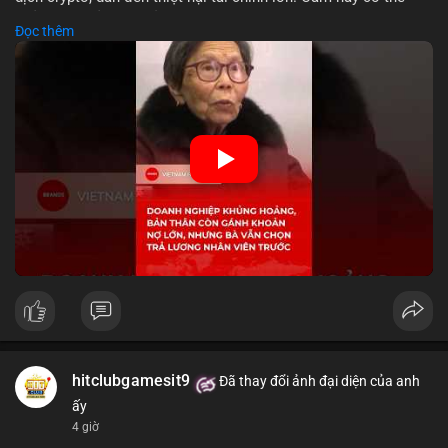
phản ánh phản ứng của chính quyền hoặc thị trường đối với
Đọc thêm
biến động giá digital asset. Bàn vấn chuyển hướng tập trung
vào nhân lực, cho thấy chiến lược giảm chi phí hoặc điều chỉnh
mô hình kinh doanh. Điều này có thể ảnh hưởng đến thị trường
crypto và các doanh nghiệp liên quan trong tương lai.
🎥 Xem video trực tiếp tại:
Nguồn: KIEN THUC KINH TE
hitclubgamesit9
Đã thay đổi ảnh đại diện của anh
ấy
4 giờ