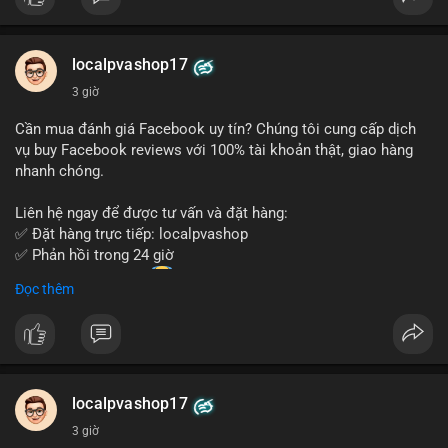
Đặt hàng ngay hôm nay để nhận ưu đãi tốt nhất!
Liên hệ với chúng tôi qua:
localpvashop17
- WhatsApp: +1 (66
215-8938
- Telegram: @localpvashop
3 giờ
- Email: localpvashop@gmail.com
Cần mua đánh giá Facebook uy tín? Chúng tôi cung cấp dịch
Đừng bỏ lỡ cơ hội sở hữu tài khoản WeChat chất lượng với giá
vụ buy Facebook reviews với 100% tài khoản thật, giao hàng
tốt. Liên hệ ngay!
nhanh chóng.
Liên hệ ngay để được tư vấn và đặt hàng:
✅ Đặt hàng trực tiếp: localpvashop
✅ Phản hồi trong 24 giờ
✅ WhatsApp: +1 (66
215-8938
Đọc thêm
✅ Telegram: @localpvashop
✅ Email: localpvashop@gmail.com
Chất lượng đảm bảo, hỗ trợ tận tình. Hãy liên hệ ngay hôm
nay!
localpvashop17
3 giờ