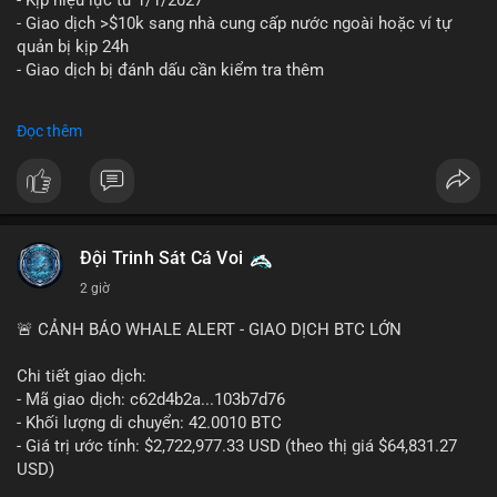
- Kịp hiệu lực từ 1/1/2027
- Giao dịch >$10k sang nhà cung cấp nước ngoài hoặc ví tự
quản bị kịp 24h
- Giao dịch bị đánh dấu cần kiểm tra thêm
#binancesquare
#cryptonews
#regulation
Đọc thêm
$btc $eth
#vlikevn
#titanbot
📰 Nguồn: Cointelegraph
Đội Trinh Sát Cá Voi
2 giờ
🚨 CẢNH BÁO WHALE ALERT - GIAO DỊCH BTC LỚN
Chi tiết giao dịch:
- Mã giao dịch: c62d4b2a...103b7d76
- Khối lượng di chuyển: 42.0010 BTC
- Giá trị ước tính: $2,722,977.33 USD (theo thị giá $64,831.27
USD)
- Thời gian: 09:19:19 2026-08-09 UTC