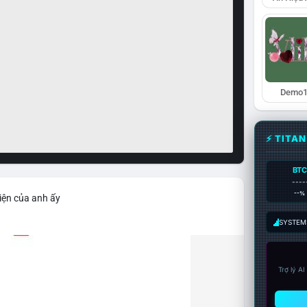
Demo1
⚡ TITA
BTC
----
--%
iện của anh ấy
SYSTEM:
Trợ lý A