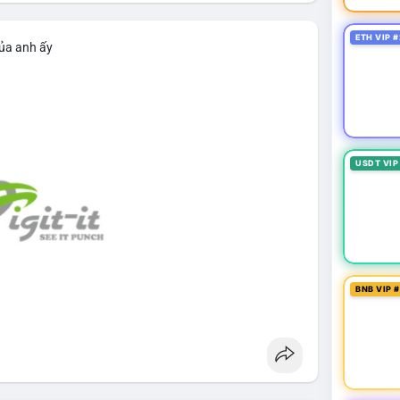
ETH VIP #
của anh ấy
USDT VIP
BNB VIP 