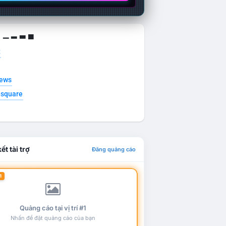
g ▁ ▂ ▃ ▄
t
news
esquare
ết tài trợ
Đăng quảng cáo
1
Quảng cáo tại vị trí #1
Nhấn để đặt quảng cáo của bạn