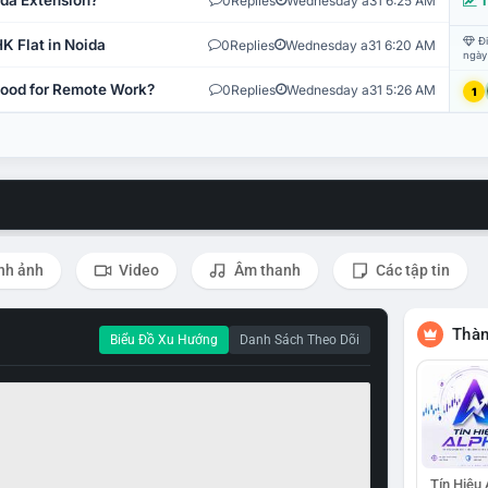
ida Extension?
0
Replies
Wednesday a31 6:25 AM
T
Đi
K Flat in Noida
0
Replies
Wednesday a31 6:20 AM
ngày
 Good for Remote Work?
0
Replies
Wednesday a31 5:26 AM
1
nh ảnh
Video
Âm thanh
Các tập tin
Thàn
Biểu Đồ Xu Hướng
Danh Sách Theo Dõi
Tín Hiệu