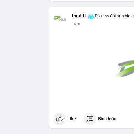
Digit It
Đã thay đổi ảnh bìa 
14 m
Like
Bình luận