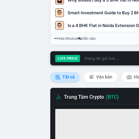
Why should I buy a 3 BHK flat in No
Smart Investment Guide to Buy 2 BH
Is a 4 BHK Flat in Noida Extension
Hide Module
Diễn đàn
Đang tải giá live...
LIVE PRICE
Tất cả
Văn bản
Hì
Trung Tâm Crypto
(BTC)