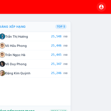
BẢNG XẾP HẠNG
TOP 5
Trần Thị Hương
25,548
VNĐ
À CHẾ TÀI XỬ LÝ VI PHẠM
Võ Hữu Phong
25,446
VNĐ
Trần Ngọc Hà
25,445
VNĐ
Võ Duy Phong
25,347
VNĐ
Đặng Kim Quỳnh
25,246
VNĐ