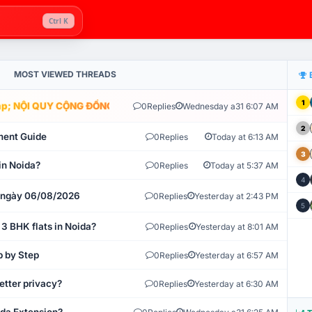
Ctrl K
MOST VIEWED THREADS
1
; NỘI QUY CỘNG ĐỒNG VLIKE.VN: HỆ THỐNG GIÁM SÁT TỰ ĐỘNG V
0
Replies
Wednesday a31 6:07 AM
2
ment Guide
0
Replies
Today at 6:13 AM
3
in Noida?
0
Replies
Today at 5:37 AM
4
t ngày 06/08/2026
0
Replies
Yesterday at 2:43 PM
5
 3 BHK flats in Noida?
0
Replies
Yesterday at 8:01 AM
p by Step
0
Replies
Yesterday at 6:57 AM
etter privacy?
0
Replies
Yesterday at 6:30 AM