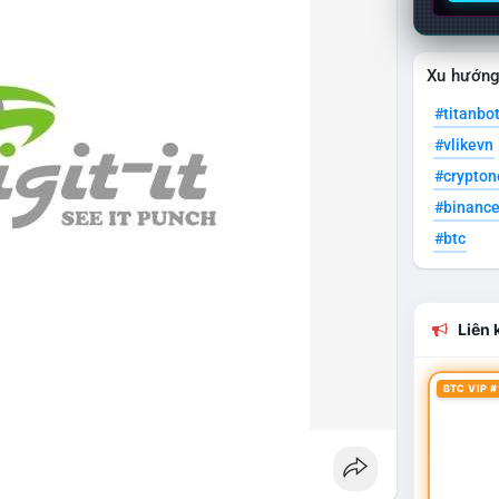
Xu hướn
#titanbo
#vlikevn
#crypto
#binanc
#btc
Liên k
BTC VIP #