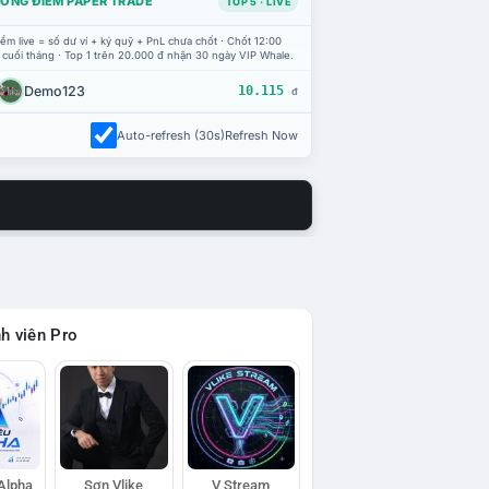
ỔNG ĐIỂM PAPER TRADE
TOP 5 · LIVE
ểm live = số dư ví + ký quỹ + PnL chưa chốt · Chốt 12:00
 cuối tháng · Top 1 trên 20.000 đ nhận 30 ngày VIP Whale.
Demo123
10.115
đ
Auto-refresh (30s)
Refresh Now
h viên Pro
 Alpha
Sơn Vlike
V Stream