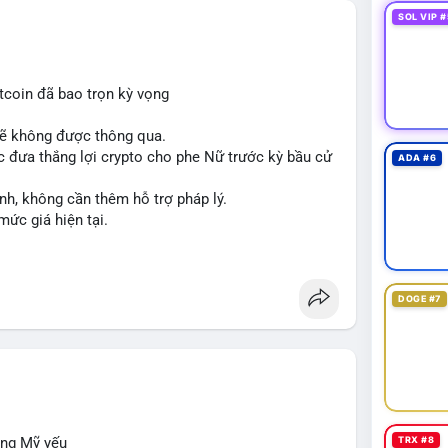
SOL VIP #
tcoin đã bao trọn kỳ vọng
sẽ không được thông qua.
 đưa thắng lợi crypto cho phe Nữ trước kỳ bầu cử
ADA #6
nh, không cần thêm hỗ trợ pháp lý.
mức giá hiện tại.
DOGE #7
ộng Mỹ yếu
TRX #8