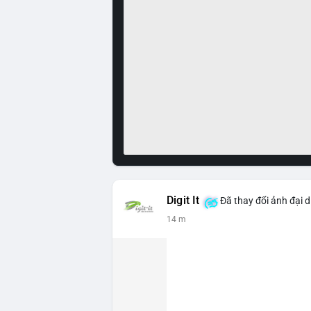
Digit It
Đã thay đổi ảnh đại d
14 m