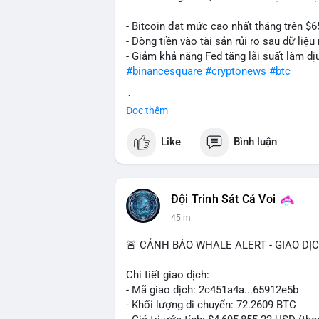
- Bitcoin đạt mức cao nhất tháng trên $6
- Dòng tiền vào tài sản rủi ro sau dữ li
- Giảm khả năng Fed tăng lãi suất làm dịu
#binancesquare
#cryptonews
#btc
$btc
Đọc thêm
#vlikevn
#titanbot
Like
Bình luận
📰 Nguồn: Cointelegraph
Đội Trinh Sát Cá Voi
1 h
🚨 CẢNH BÁO WHALE ALERT - GIAO DỊ
Chi tiết giao dịch:
- Mã giao dịch: 2c451a4a...65912e5b
- Khối lượng di chuyển: 72.2609 BTC