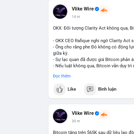
Vlike Wire
14 m
OKX: Đối tượng Clarity Act không qua, Bi
- OKX CEO Rafique nghi ngờ Clarity Act 
- Ông cho rằng phe Đỏ không có động lực
giữa kỳ.
- Sự lạc quan đã được giá Bitcoin phản á
- Nếu luật không qua, Bitcoin vẫn duy trì 
Đọc thêm
#binancesquare
#cryptonews
#btc
Like
Bình luận
$btc
#vlikevn
#titanbot
Vlike Wire
📰 Nguồn: CoinDesk
30 m
Bitcoin tăng trên $65K sau dữ liệu lao đ