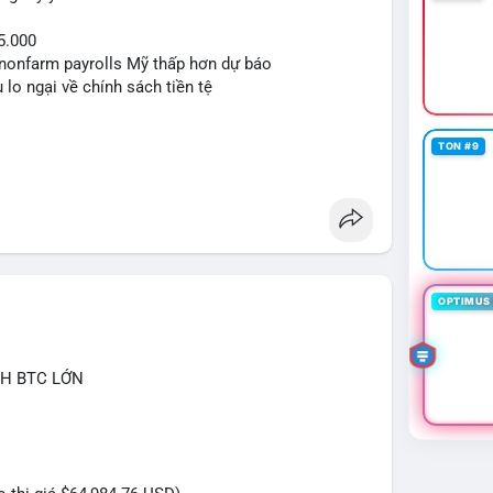
5.000
ệu nonfarm payrolls Mỹ thấp hơn dự báo
 lo ngại về chính sách tiền tệ
TON #9
OPTIMUS 
CH BTC LỚN