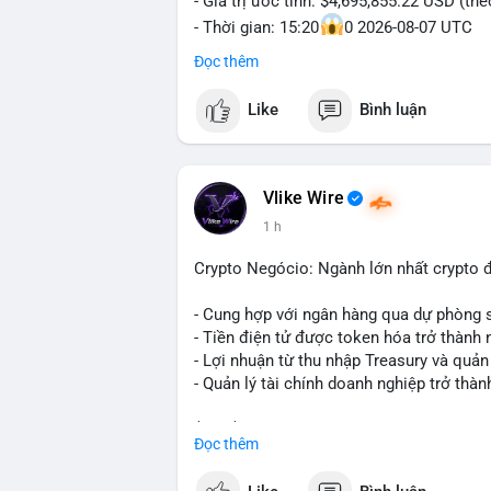
- Giá trị ước tính: $4,695,855.22 USD (th
- Thời gian: 15:20
0 2026-08-07 UTC
Đọc thêm
Nhận định phân tích hành vi của Cá voi d
triệu USD được dồn vào một giao dịch du
Like
Bình luận
không phải hành động phân tán nhỏ lẻ. N
hạn có thể gia tăng, ảnh hưởng đến tâm l
lạnh, đây là tín hiệu tích lũy dài hạn, ch
vì thoát ra.
Vlike Wire
1 h
Lời khuyên ngắn gọn cho nhà đầu tư nhỏ 
trong 24-48 giờ tới. Đừng vội hành động
Crypto Negócio: Ngành lớn nhất crypto đ
lẻ; hãy quan sát thêm các lệnh tiếp theo
chỉnh vị thế.
- Cung hợp với ngân hàng qua dự phòng 
- Tiền điện tử được token hóa trở thành 
#72dot2609btc
#4triệu7usd
#chuyểnvílạ
- Lợi nhuận từ thu nhập Treasury và quản 
- Quản lý tài chính doanh nghiệp trở thà
$btc $eth
Đọc thêm
#vlikevn
#titanbot