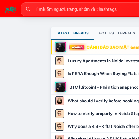
LATEST THREADS
HOTTEST THREADS
CẢNH BÁO BẢO MẬT &amp
VÀNG
Luxury Apartments in Noida Invest
Is RERA Enough When Buying Flats 
BTC (Bitcoin) - Phân tích snapsho
What should I verify before booking
How to Verify property in Noida Ste
Why does a 4 BHK flat Noida offer b