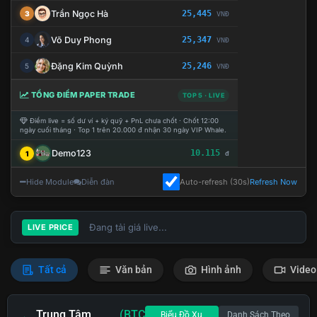
Trần Ngọc Hà
25,445
3
VNĐ
Võ Duy Phong
25,347
4
VNĐ
Đặng Kim Quỳnh
25,246
5
VNĐ
TỔNG ĐIỂM PAPER TRADE
TOP 5 · LIVE
Điểm live = số dư ví + ký quỹ + PnL chưa chốt · Chốt 12:00
ngày cuối tháng · Top 1 trên 20.000 đ nhận 30 ngày VIP Whale.
Demo123
10.115
1
đ
Hide Module
Diễn đàn
Auto-refresh (30s)
Refresh Now
Đang tải giá live...
LIVE PRICE
Tất cả
Văn bản
Hình ảnh
Video
Trung Tâm
(BTC
Biểu Đồ Xu
Danh Sách Theo