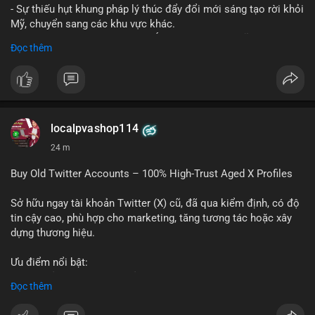
- Sự thiếu hụt khung pháp lý thúc đẩy đổi mới sáng tạo rời khỏi
Mỹ, chuyển sang các khu vực khác.
- Các trung tâm tài chính châu Á có cơ hội chiếm lĩnh thị
Đọc thêm
trường khi Mỹ còn đang lúng túng về luật pháp.
#binancesquare
#cryptonews
#regulation
#asia
#blockchain
$btc $eth
localpvashop114
#vlikevn
#titanbot
24 m
📰 Nguồn: Cointelegraph
Buy Old Twitter Accounts – 100% High-Trust Aged X Profiles
Sở hữu ngay tài khoản Twitter (X) cũ, đã qua kiểm định, có độ
tin cậy cao, phù hợp cho marketing, tăng tương tác hoặc xây
dựng thương hiệu.
Ưu điểm nổi bật:
- Tài khoản aged, có lịch sử hoạt động lâu năm
Đọc thêm
- Hồ sơ hoàn chỉnh, giảm nguy cơ bị khóa
- Hỗ trợ 24/7, phản hồi nhanh chóng