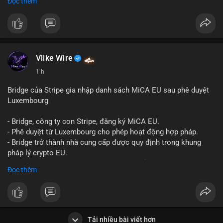
Đọc thêm
Liên hệ ngay để được tư vấn và sở hữu tài khoản ngay hôm
nay:
📞 WhatsApp: +1 660 215-8938
✈️ Telegram: @localpvashop
📧 Email: localpvashop@gmail.com
Vlike Wire
1 h
Bridge của Stripe gia nhập danh sách MiCA EU sau phê duyệt
Luxembourg
- Bridge, công ty con Stripe, đăng ký MiCA EU.
- Phê duyệt từ Luxembourg cho phép hoạt động hợp pháp.
- Bridge trở thành nhà cung cấp được quy định trong khung
pháp lý crypto EU.
- Tác động: tăng tính minh bạch, uy tín, mở rộng dịch vụ crypto.
Đọc thêm
#binancesquare
#cryptonews
#mica
#stripe
#bridge
#eu
#luxembourg
$btc $eth
Tải nhiều bài viết hơn