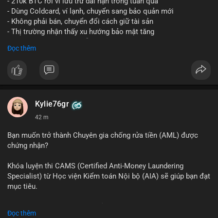
- 210k BTC rời ví lưu trữ dài hạn trong tuần qua
- Dùng Coldcard, ví lạnh, chuyển sang bảo quản mới
- Không phải bán, chuyển đổi cách giữ tài sản
- Thị trường nhận thấy xu hướng bảo mật tăng
- BTC tiếp tục giữ vị trí dẫn đầu
Đọc thêm
#binancesquare
#cryptonews
#btc
$btc
#vlikevn
#titanbot
Kylie76gr
42 m
📰 Nguồn: CoinDesk
Bạn muốn trở thành Chuyên gia chống rửa tiền (AML) được
chứng nhận?
Khóa luyện thi CAMS (Certified Anti-Money Laundering
Specialist) từ Học viện Kiểm toán Nội bộ (AIA) sẽ giúp bạn đạt
mục tiêu.
Chương trình được thiết kế bởi các chuyên gia hàng đầu, bao
Đọc thêm
gồm tài liệu toàn diện, câu hỏi thực hành, bài thi thử sát thực