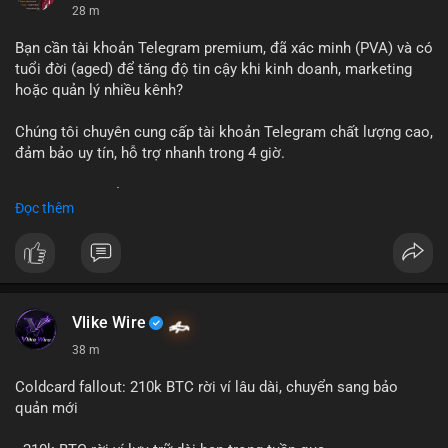
28 m
Bạn cần tài khoản Telegram premium, đã xác minh (PVA) và có
tuổi đời (aged) để tăng độ tin cậy khi kinh doanh, marketing
hoặc quản lý nhiều kênh?
Chúng tôi chuyên cung cấp tài khoản Telegram chất lượng cao,
đảm bảo uy tín, hỗ trợ nhanh trong 4 giờ.
Liên hệ ngay để được tư vấn và nhận ưu đãi:
Đọc thêm
📞 WhatsApp: +1 660 215-8938
✈️ Telegram: @localpvashop
📧 Email: localpvashop@gmail.com
Đặt mua ngay hôm nay để sở hữu tài khoản Telegram
premium, PVA, aged với giá tốt nhất!
Vlike Wire
38 m
Coldcard fallout: 210k BTC rời ví lâu dài, chuyển sang bảo
quản mới