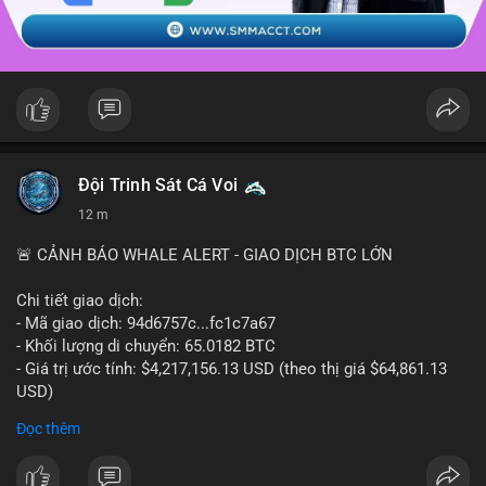
Đội Trinh Sát Cá Voi
12 m
🚨 CẢNH BÁO WHALE ALERT - GIAO DỊCH BTC LỚN
Chi tiết giao dịch:
- Mã giao dịch: 94d6757c...fc1c7a67
- Khối lượng di chuyển: 65.0182 BTC
- Giá trị ước tính: $4,217,156.13 USD (theo thị giá $64,861.13
USD)
- Thời gian: 10:19:40 2026-08-07 UTC
Đọc thêm
Nhận định phân tích: Giao dịch 65.0182 BTC trị giá hơn 4.2
triệu USD được thực hiện trong phiên châu Á cho thấy dấu hiệu