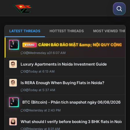
LATEST THREADS
HOTTEST THREADS
MOST VIEWED THRE
CẢNH BÁO BẢO MẬT &amp; NỘI QUY CỘNG ĐỒNG
VÀNG
0
Wednesday a31 6:07 AM
Luxury Apartments in Noida Investment Guide
0
Today at 6:13 AM
Is RERA Enough When Buying Flats in Noida?
0
Today at 5:37 AM
BTC (Bitcoin) - Phân tích snapshot ngày 06/08/2026
0
Yesterday at 2:43 PM
What should I verify before booking 3 BHK flats in Noida?
0
Yesterday at 8:01 AM