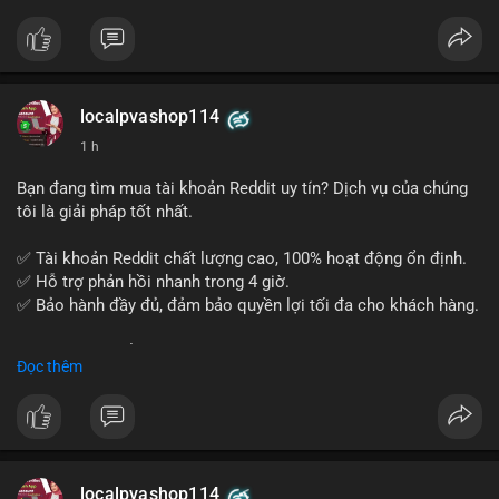
tế và lớp học trực tuyến linh hoạt.
Xây dựng nền tảng kiến thức AML vững chắc và tự tin bước
vào kỳ thi CAMS với sự chuẩn bị tốt nhất.
localpvashop114
Đăng ký ngay hôm nay để nâng cao năng lực và mở rộng cơ
1 h
hội nghề nghiệp trong lĩnh vực tài chính!
Bạn đang tìm mua tài khoản Reddit uy tín? Dịch vụ của chúng
tôi là giải pháp tốt nhất.
✅ Tài khoản Reddit chất lượng cao, 100% hoạt động ổn định.
✅ Hỗ trợ phản hồi nhanh trong 4 giờ.
✅ Bảo hành đầy đủ, đảm bảo quyền lợi tối đa cho khách hàng.
Liên hệ ngay để được tư vấn và đặt mua:
Đọc thêm
📞 WhatsApp: +1 660 215-8938
✈️ Telegram: @localpvashop
📧 Email: localpvashop@gmail.com
Mua tài khoản Reddit ngay hôm nay để phát triển chiến dịch
của bạn!
localpvashop114