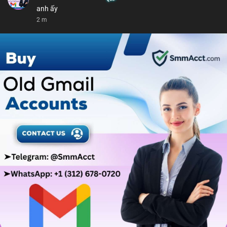
anh ấy
2 m