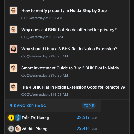
How to Verify property in Noida Step by Step
0
Yesterday at 6:57 AM
Why does a 4 BHK flat Noida offer better privacy?
0
Yesterday at 6:30 AM
Why should I buy a 3 BHK flat in Noida Extension?
0
Wednesday a31 6:25 AM
Smart Investment Guide to Buy 2 BHK Flat in Noida
0
Wednesday a31 6:20 AM
Is a 4 BHK Flat in Noida Extension Good for Remote Work?
0
Wednesday a31 5:26 AM
BẢNG XẾP HẠNG
TOP 5
Trần Thị Hương
25,548
1
VNĐ
Võ Hữu Phong
25,446
2
VNĐ