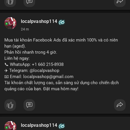
Liên hệ ngay để được tư vấn:
📞 WhatsApp: +1 660 215-8938
✈️ Telegram: @localpvashop
localpvashop114
📧 Email: localpvashop@gmail.com
24 m
Mua tài khoản Facebook Ads đã xác minh 100% và có niên
hạn (aged).
Phản hồi nhanh trong 4 giờ.
Liên hệ ngay:
📞 WhatsApp: +1 660 215-8938
✈️ Telegram: @localpvashop
📧 Email: localpvashop@gmail.com
Tài khoản chất lượng cao, sẵn sàng sử dụng cho chiến dịch
quảng cáo của bạn. Đặt mua hôm nay!
localpvashop114