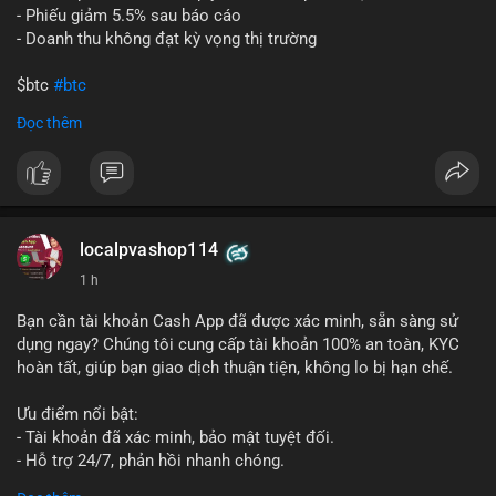
- Phiếu giảm 5.5% sau báo cáo
- Doanh thu không đạt kỳ vọng thị trường
$btc
#btc
Đọc thêm
#vlikevn
#titanbot
📰 Nguồn: Cointelegraph
localpvashop114
1 h
Bạn cần tài khoản Cash App đã được xác minh, sẵn sàng sử
dụng ngay? Chúng tôi cung cấp tài khoản 100% an toàn, KYC
hoàn tất, giúp bạn giao dịch thuận tiện, không lo bị hạn chế.
Ưu điểm nổi bật:
- Tài khoản đã xác minh, bảo mật tuyệt đối.
- Hỗ trợ 24/7, phản hồi nhanh chóng.
- Giao dịch minh bạch, đáng tin cậy.