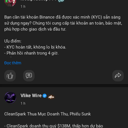
1 h
Bạn cần tài khoản Binance đã được xác minh (KYC) sẵn sàng
sử dụng ngay? Chúng tôi cung cấp tài khoản an toàn, bảo mật,
phù hợp cho giao dịch và đầu tư.
Ưu điểm:
- KYC hoàn tất, không lo bị khóa.
- Phản hồi nhanh trong 4 giờ.
- Hỗ trợ tận tình 24/7.
Đọc thêm
Liên hệ ngay để được tư vấn:
📞 WhatsApp: +1 660 215-8938
✈️ Telegram: @localpvashop
Vlike Wire
1 h
CleanSpark Thua Mục Doanh Thu, Phiếu Sunk
- CleanSpark doanh thu quý $138M, thấp hơn dự báo