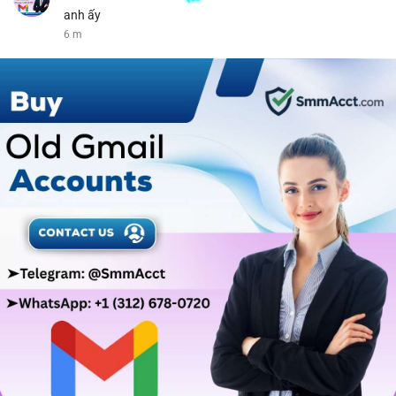
anh ấy
6 m