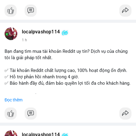
tế và lớp học trực tuyến linh hoạt.
Xây dựng nền tảng kiến thức AML vững chắc và tự tin bước
vào kỳ thi CAMS với sự chuẩn bị tốt nhất.
localpvashop114
Đăng ký ngay hôm nay để nâng cao năng lực và mở rộng cơ
1 h
hội nghề nghiệp trong lĩnh vực tài chính!
Bạn đang tìm mua tài khoản Reddit uy tín? Dịch vụ của chúng
tôi là giải pháp tốt nhất.
✅ Tài khoản Reddit chất lượng cao, 100% hoạt động ổn định.
✅ Hỗ trợ phản hồi nhanh trong 4 giờ.
✅ Bảo hành đầy đủ, đảm bảo quyền lợi tối đa cho khách hàng.
Liên hệ ngay để được tư vấn và đặt mua:
Đọc thêm
📞 WhatsApp: +1 660 215-8938
✈️ Telegram: @localpvashop
📧 Email: localpvashop@gmail.com
Mua tài khoản Reddit ngay hôm nay để phát triển chiến dịch
của bạn!
localpvashop114