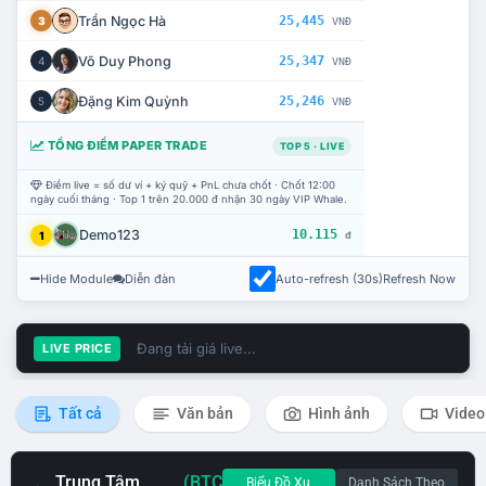
Trần Ngọc Hà
25,445
3
VNĐ
Võ Duy Phong
25,347
4
VNĐ
Đặng Kim Quỳnh
25,246
5
VNĐ
TỔNG ĐIỂM PAPER TRADE
TOP 5 · LIVE
Điểm live = số dư ví + ký quỹ + PnL chưa chốt · Chốt 12:00
ngày cuối tháng · Top 1 trên 20.000 đ nhận 30 ngày VIP Whale.
Demo123
10.115
1
đ
Hide Module
Diễn đàn
Auto-refresh (30s)
Refresh Now
Đang tải giá live...
LIVE PRICE
Tất cả
Văn bản
Hình ảnh
Video
Trung Tâm
(BTC
Biểu Đồ Xu
Danh Sách Theo