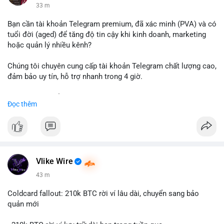
33 m
Bạn cần tài khoản Telegram premium, đã xác minh (PVA) và có
tuổi đời (aged) để tăng độ tin cậy khi kinh doanh, marketing
hoặc quản lý nhiều kênh?
Chúng tôi chuyên cung cấp tài khoản Telegram chất lượng cao,
đảm bảo uy tín, hỗ trợ nhanh trong 4 giờ.
Liên hệ ngay để được tư vấn và nhận ưu đãi:
Đọc thêm
📞 WhatsApp: +1 660 215-8938
✈️ Telegram: @localpvashop
📧 Email: localpvashop@gmail.com
Đặt mua ngay hôm nay để sở hữu tài khoản Telegram
premium, PVA, aged với giá tốt nhất!
Vlike Wire
43 m
Coldcard fallout: 210k BTC rời ví lâu dài, chuyển sang bảo
quản mới