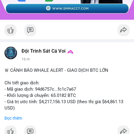
Đội Trinh Sát Cá Voi
16 m
🚨 CẢNH BÁO WHALE ALERT - GIAO DỊCH BTC LỚN
Chi tiết giao dịch:
- Mã giao dịch: 94d6757c...fc1c7a67
- Khối lượng di chuyển: 65.0182 BTC
- Giá trị ước tính: $4,217,156.13 USD (theo thị giá $64,861.13
USD)
- Thời gian: 10:19:40 2026-08-07 UTC
Đọc thêm
Nhận định phân tích: Giao dịch 65.0182 BTC trị giá hơn 4.2
triệu USD được thực hiện trong phiên châu Á cho thấy dấu hiệu