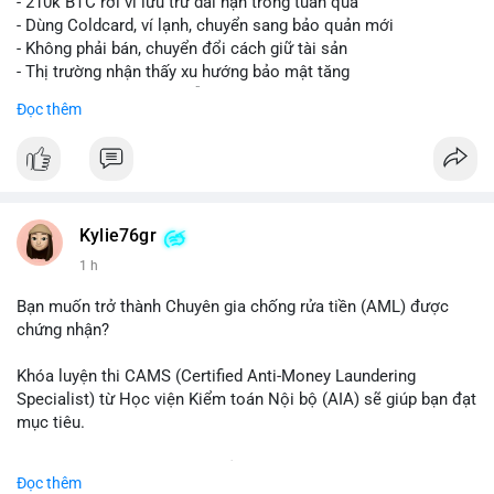
- 210k BTC rời ví lưu trữ dài hạn trong tuần qua
- Dùng Coldcard, ví lạnh, chuyển sang bảo quản mới
- Không phải bán, chuyển đổi cách giữ tài sản
- Thị trường nhận thấy xu hướng bảo mật tăng
- BTC tiếp tục giữ vị trí dẫn đầu
Đọc thêm
#binancesquare
#cryptonews
#btc
$btc
#vlikevn
#titanbot
Kylie76gr
1 h
📰 Nguồn: CoinDesk
Bạn muốn trở thành Chuyên gia chống rửa tiền (AML) được
chứng nhận?
Khóa luyện thi CAMS (Certified Anti-Money Laundering
Specialist) từ Học viện Kiểm toán Nội bộ (AIA) sẽ giúp bạn đạt
mục tiêu.
Chương trình được thiết kế bởi các chuyên gia hàng đầu, bao
Đọc thêm
gồm tài liệu toàn diện, câu hỏi thực hành, bài thi thử sát thực