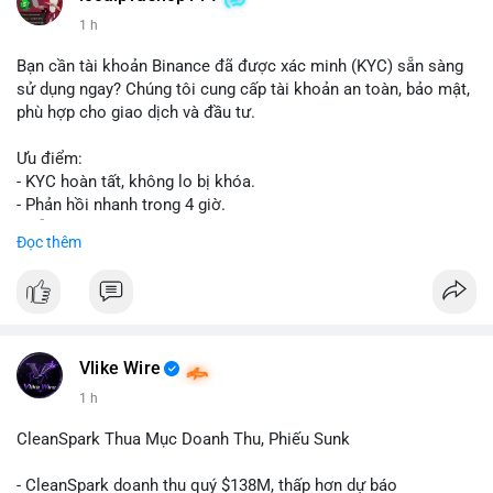
1 h
Bạn cần tài khoản Binance đã được xác minh (KYC) sẵn sàng
sử dụng ngay? Chúng tôi cung cấp tài khoản an toàn, bảo mật,
phù hợp cho giao dịch và đầu tư.
Ưu điểm:
- KYC hoàn tất, không lo bị khóa.
- Phản hồi nhanh trong 4 giờ.
- Hỗ trợ tận tình 24/7.
Đọc thêm
Liên hệ ngay để được tư vấn:
📞 WhatsApp: +1 660 215-8938
✈️ Telegram: @localpvashop
Vlike Wire
1 h
CleanSpark Thua Mục Doanh Thu, Phiếu Sunk
- CleanSpark doanh thu quý $138M, thấp hơn dự báo