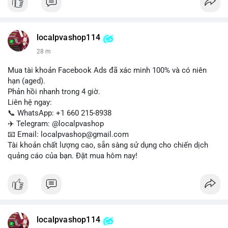
Liên hệ ngay để được tư vấn:
📞 WhatsApp: +1 660 215-8938
✈️ Telegram: @localpvashop
localpvashop114
📧 Email: localpvashop@gmail.com
28 m
Mua tài khoản Facebook Ads đã xác minh 100% và có niên
hạn (aged).
Phản hồi nhanh trong 4 giờ.
Liên hệ ngay:
📞 WhatsApp: +1 660 215-8938
✈️ Telegram: @localpvashop
📧 Email: localpvashop@gmail.com
Tài khoản chất lượng cao, sẵn sàng sử dụng cho chiến dịch
quảng cáo của bạn. Đặt mua hôm nay!
localpvashop114