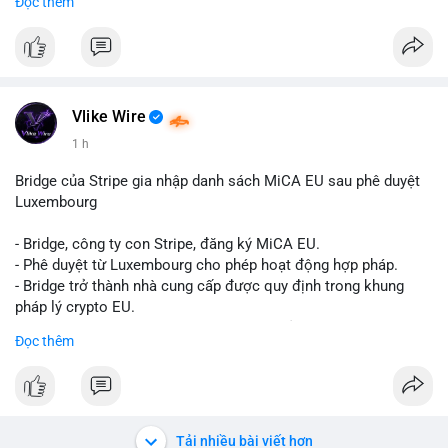
Đọc thêm
Liên hệ ngay để được tư vấn và sở hữu tài khoản ngay hôm
nay:
📞 WhatsApp: +1 660 215-8938
✈️ Telegram: @localpvashop
📧 Email: localpvashop@gmail.com
Vlike Wire
1 h
Bridge của Stripe gia nhập danh sách MiCA EU sau phê duyệt
Luxembourg
- Bridge, công ty con Stripe, đăng ký MiCA EU.
- Phê duyệt từ Luxembourg cho phép hoạt động hợp pháp.
- Bridge trở thành nhà cung cấp được quy định trong khung
pháp lý crypto EU.
- Tác động: tăng tính minh bạch, uy tín, mở rộng dịch vụ crypto.
Đọc thêm
#binancesquare
#cryptonews
#mica
#stripe
#bridge
#eu
#luxembourg
$btc $eth
Tải nhiều bài viết hơn