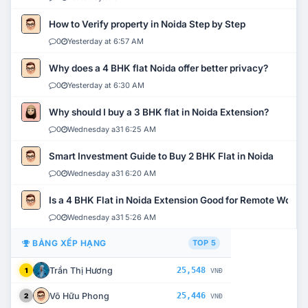
How to Verify property in Noida Step by Step
0
Yesterday at 6:57 AM
Why does a 4 BHK flat Noida offer better privacy?
0
Yesterday at 6:30 AM
Why should I buy a 3 BHK flat in Noida Extension?
0
Wednesday a31 6:25 AM
Smart Investment Guide to Buy 2 BHK Flat in Noida
0
Wednesday a31 6:20 AM
Is a 4 BHK Flat in Noida Extension Good for Remote Work?
0
Wednesday a31 5:26 AM
BẢNG XẾP HẠNG
TOP 5
Trần Thị Hương
25,548
1
VNĐ
Võ Hữu Phong
25,446
2
VNĐ