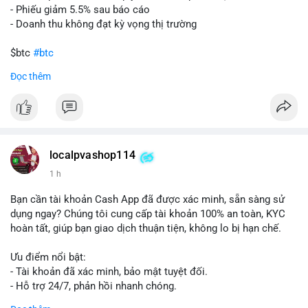
- Phiếu giảm 5.5% sau báo cáo
- Doanh thu không đạt kỳ vọng thị trường
$btc
#btc
Đọc thêm
#vlikevn
#titanbot
📰 Nguồn: Cointelegraph
localpvashop114
1 h
Bạn cần tài khoản Cash App đã được xác minh, sẵn sàng sử
dụng ngay? Chúng tôi cung cấp tài khoản 100% an toàn, KYC
hoàn tất, giúp bạn giao dịch thuận tiện, không lo bị hạn chế.
Ưu điểm nổi bật:
- Tài khoản đã xác minh, bảo mật tuyệt đối.
- Hỗ trợ 24/7, phản hồi nhanh chóng.
- Giao dịch minh bạch, đáng tin cậy.