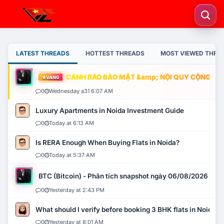
LATEST THREADS
HOTTEST THREADS
MOST VIEWED THRE
CẢNH BÁO BẢO MẬT &amp; NỘI QUY CỘNG ĐỒNG
VÀNG
0
Wednesday a31 6:07 AM
Luxury Apartments in Noida Investment Guide
0
Today at 6:13 AM
Is RERA Enough When Buying Flats in Noida?
0
Today at 5:37 AM
BTC (Bitcoin) - Phân tích snapshot ngày 06/08/2026
0
Yesterday at 2:43 PM
What should I verify before booking 3 BHK flats in Noida?
0
Yesterday at 8:01 AM