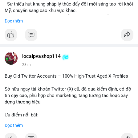
- Sự thiếu hụt khung pháp lý thúc đẩy đổi mới sáng tạo rời khỏi
Mỹ, chuyển sang các khu vực khác.
- Các trung tâm tài chính châu Á có cơ hội chiếm lĩnh thị
Đọc thêm
trường khi Mỹ còn đang lúng túng về luật pháp.
#binancesquare
#cryptonews
#regulation
#asia
#blockchain
$btc $eth
localpvashop114
#vlikevn
#titanbot
28 m
📰 Nguồn: Cointelegraph
Buy Old Twitter Accounts – 100% High-Trust Aged X Profiles
Sở hữu ngay tài khoản Twitter (X) cũ, đã qua kiểm định, có độ
tin cậy cao, phù hợp cho marketing, tăng tương tác hoặc xây
dựng thương hiệu.
Ưu điểm nổi bật:
- Tài khoản aged, có lịch sử hoạt động lâu năm
Đọc thêm
- Hồ sơ hoàn chỉnh, giảm nguy cơ bị khóa
- Hỗ trợ 24/7, phản hồi nhanh chóng