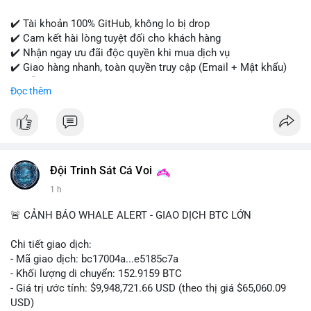
✔️ Tài khoản 100% GitHub, không lo bị drop
✔️ Cam kết hài lòng tuyệt đối cho khách hàng
✔️ Nhận ngay ưu đãi độc quyền khi mua dịch vụ
✔️ Giao hàng nhanh, toàn quyền truy cập (Email + Mật khẩu)
✔️ Hỗ trợ 24/7 và bảo hành thay thế
Đọc thêm
Cần xác nhận đơn hàng? Liên hệ ngay để được tư vấn!
📧 Email: usatrustbuild@gmail.com
📩 Telegram: @UsaTrustBuild
Đội Trinh Sát Cá Voi
1 h
🚨 CẢNH BÁO WHALE ALERT - GIAO DỊCH BTC LỚN
Chi tiết giao dịch:
- Mã giao dịch: bc17004a...e5185c7a
- Khối lượng di chuyển: 152.9159 BTC
- Giá trị ước tính: $9,948,721.66 USD (theo thị giá $65,060.09
USD)