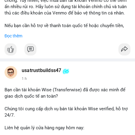
chóng. Tuy nhiên, việc mua bán tài khoản Venmo có thể tiềm
ẩn nhiều rủi ro. Hãy luôn sử dụng tài khoản chính chủ và tuân
thủ các điều khoản của Venmo để bảo vệ thông tin cá nhân.
Nếu bạn cần hỗ trợ về thanh toán quốc tế hoặc chuyển tiền,
hãy liên hệ với chúng tôi qua email hoặc Telegram. Chúng tôi
Đọc thêm
cung cấp dịch vụ tư vấn và giải pháp thanh toán trực tuyến an
toàn.
Liên hệ:
Email: usatrustbuild@gmail.com
Telegram: @UsaTrustBuild
usatrustbuildss47
WhatsApp: +1 (479) 438-1734
1 h
#thanhtoanonline
#venmo
#chuyentien
#giaodichantoan
Bạn cần tài khoản Wise (Transferwise) đã được xác minh để
#taichinhso
#seo
#smm
giao dịch quốc tế an toàn?
Chúng tôi cung cấp dịch vụ bán tài khoản Wise verified, hỗ trợ
24/7.
Liên hệ quản lý cửa hàng ngay hôm nay:
📧 Email: usatrustbuild@gmail.com