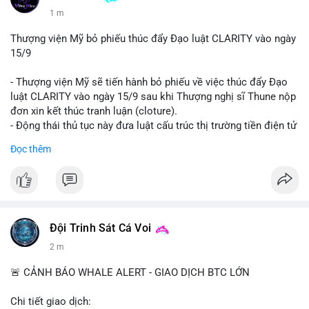
1 m
Thượng viện Mỹ bỏ phiếu thúc đẩy Đạo luật CLARITY vào ngày
15/9
- Thượng viện Mỹ sẽ tiến hành bỏ phiếu về việc thúc đẩy Đạo
luật CLARITY vào ngày 15/9 sau khi Thượng nghị sĩ Thune nộp
đơn xin kết thúc tranh luận (cloture).
- Động thái thủ tục này đưa luật cấu trúc thị trường tiền điện tử
trở lại đúng tiến độ khi các nhà lập pháp tiếp tục đàm phán về
Đọc thêm
các điều khoản liên quan đến đạo đức và stablecoin.
- Đây là bước tiến quan trọng trong việc thiết lập khung pháp lý
rõ ràng cho thị trường tiền điện tử tại Mỹ.
#binancesquare
#cryptonews
#clarityact
#ussenate
#cryptoregulation
#stablecoin
Đội Trinh Sát Cá Voi
2 m
$btc $eth
🚨 CẢNH BÁO WHALE ALERT - GIAO DỊCH BTC LỚN
#vlikevn
#titanbot
Chi tiết giao dịch: