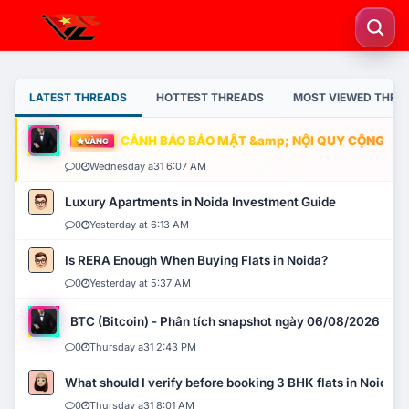
LATEST THREADS
HOTTEST THREADS
MOST VIEWED THRE
CẢNH BÁO BẢO MẬT &amp; NỘI QUY CỘNG ĐỒNG
VÀNG
0
Wednesday a31 6:07 AM
Luxury Apartments in Noida Investment Guide
0
Yesterday at 6:13 AM
Is RERA Enough When Buying Flats in Noida?
0
Yesterday at 5:37 AM
BTC (Bitcoin) - Phân tích snapshot ngày 06/08/2026
0
Thursday a31 2:43 PM
What should I verify before booking 3 BHK flats in Noida?
0
Thursday a31 8:01 AM