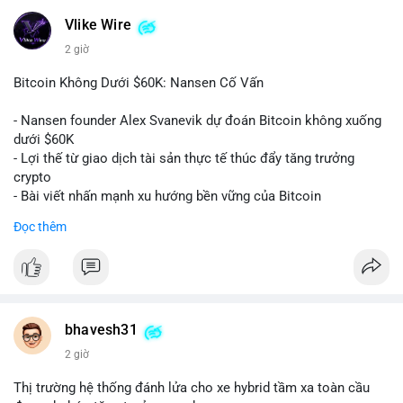
#vlikevn
#titanbot
Vlike Wire
2 giờ
📰 Nguồn: CoinDesk
Bitcoin Không Dưới $60K: Nansen Cố Vấn
- Nansen founder Alex Svanevik dự đoán Bitcoin không xuống
dưới $60K
- Lợi thế từ giao dịch tài sản thực tế thúc đẩy tăng trưởng
crypto
- Bài viết nhấn mạnh xu hướng bền vững của Bitcoin
Đọc thêm
$btc
#btc
#vlikevn
#titanbot
📰 Nguồn: Cointelegraph
bhavesh31
2 giờ
Thị trường hệ thống đánh lửa cho xe hybrid tầm xa toàn cầu