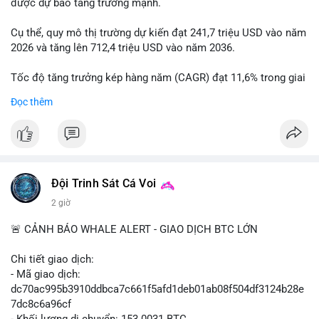
được dự báo tăng trưởng mạnh.
Cụ thể, quy mô thị trường dự kiến đạt 241,7 triệu USD vào năm
2026 và tăng lên 712,4 triệu USD vào năm 2036.
Tốc độ tăng trưởng kép hàng năm (CAGR) đạt 11,6% trong giai
đoạn dự báo.
Đọc thêm
Đây là cơ hội lớn cho các nhà sản xuất và nhà đầu tư trong lĩnh
vực công nghệ ô tô xanh.
#xehybrid
#côngnghệôtô
#thịtrườngtoàncầu
Đội Trinh Sát Cá Voi
2 giờ
🚨 CẢNH BÁO WHALE ALERT - GIAO DỊCH BTC LỚN
Chi tiết giao dịch:
- Mã giao dịch:
dc70ac995b3910ddbca7c661f5afd1deb01ab08f504df3124b28e
7dc8c6a96cf