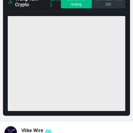
Crypto
)
Hướng
Dõi
Vlike Wire