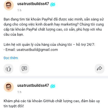
usatrustbuildss47
1 h
Bạn đang tìm tài khoản PayPal đã được xác minh, sẵn sàng sử
dụng cho công việc kinh doanh hay marketing? Chúng tôi cung
cấp tài khoản PayPal chất lượng cao, có sẵn, phù hợp với nhu
cầu của bạn.
Liên hệ với quản lý cửa hàng của chúng tôi – hỗ trợ 24/7:
- Email: usatrustbuild@gmail.com
- Telegram: @UsaTrustBuild
Đọc thêm
- WhatsApp: +1 (479) 438-1734
Tài khoản của chúng tôi được đánh giá cao về độ tin cậy và
tính sẵn sàng, giúp bạn giao dịch thuận lợi. Hãy nhắn tin ngay
để được tư vấn chi tiết.
usatrustbuildss47
#buyverifiedpaypalaccounts
#marketing
#seo
#smm
1 h
#onlineshopping
#digitalmarketing
#usa
#highqualityaccounts
#readytouseaccounts
Khám phá các tài khoản GitHub chất lượng cao, đảm bảo uy
tín tuyệt đối!