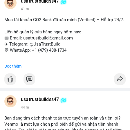
#verifiedaccounts
#onlinepayment
#cashout
#sendmoney
usatrustbuildss47
#trustbuild
41 m
Mua tài khoản GO2 Bank đã xác minh (Verified) – Hỗ trợ 24/7.
Liên hệ quản lý cửa hàng ngay hôm nay:
📧 Email: usatrustbuild@gmail.com
✈️ Telegram: @UsaTrustBuild
💬 WhatsApp: +1 (479) 438-1734
Dịch vụ uy tín, nhanh chóng, bảo mật – phù hợp cho giao dịch,
Đọc thêm
chuyển tiền, mobile deposit và thanh toán USDT.
#buyverifiedgo2bankaccounts
#marketing
#seo
#smm
#trendingnow
#cashout
#sendmoney
#mobiledeposit
#pay
#usdt
usatrustbuildss47
44 m
Bạn đang tìm cách thanh toán trực tuyến an toàn và tiện lợi?
Venmo là một lựa chọn phổ biến để gửi và nhận tiền nhanh