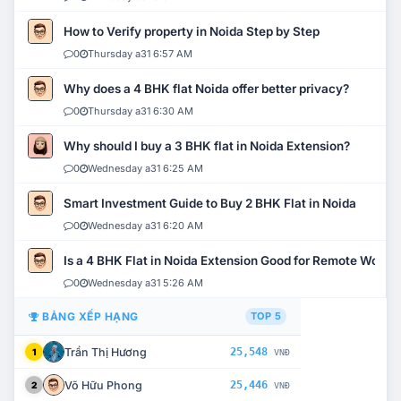
How to Verify property in Noida Step by Step
0
Thursday a31 6:57 AM
Why does a 4 BHK flat Noida offer better privacy?
0
Thursday a31 6:30 AM
Why should I buy a 3 BHK flat in Noida Extension?
0
Wednesday a31 6:25 AM
Smart Investment Guide to Buy 2 BHK Flat in Noida
0
Wednesday a31 6:20 AM
Is a 4 BHK Flat in Noida Extension Good for Remote Work?
0
Wednesday a31 5:26 AM
BẢNG XẾP HẠNG
TOP 5
Trần Thị Hương
25,548
1
VNĐ
Võ Hữu Phong
25,446
2
VNĐ