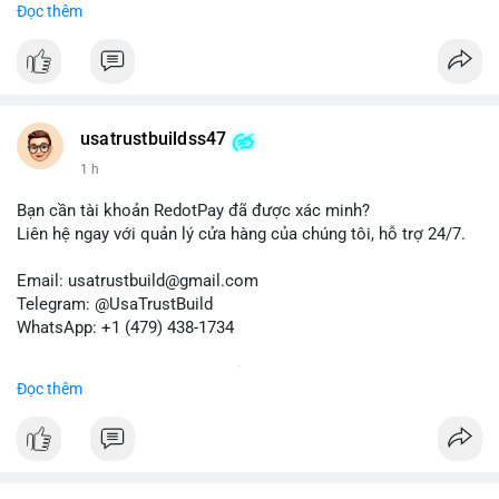
Đọc thêm
✈️ Telegram: @UsaTrustBuild
📱 WhatsApp: +1 (479) 438-1734
Dịch vụ của chúng tôi phù hợp cho nhu cầu chuyển tiền, nhận
tiền, thanh toán quốc tế.
usatrustbuildss47
#buyverifiedwiseaccounts
#marketing
#seo
#smm
1 h
#trendingnow
#cashout
#sendmoney
#mobiledeposit
#pay
#usdt
Bạn cần tài khoản RedotPay đã được xác minh?
Liên hệ ngay với quản lý cửa hàng của chúng tôi, hỗ trợ 24/7.
Email: usatrustbuild@gmail.com
Telegram: @UsaTrustBuild
WhatsApp: +1 (479) 438-1734
Dịch vụ uy tín, nhanh chóng, bảo mật.
Đọc thêm
#buyverifiedredotpayaccount
#marketing
#seo
#smm
#trendingnow
#cashout
#sendmoney
#mobiledeposit
#pay
#usdt
#btc