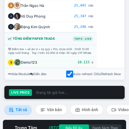
Trần Ngọc Hà
25,445
3
VNĐ
Võ Duy Phong
25,347
4
VNĐ
Đặng Kim Quỳnh
25,246
5
VNĐ
TỔNG ĐIỂM PAPER TRADE
TOP 5 · LIVE
Điểm live = số dư ví + ký quỹ + PnL chưa chốt · Chốt 12:00
ngày cuối tháng · Top 1 trên 20.000 đ nhận 30 ngày VIP Whale.
Demo123
10.115
1
đ
Hide Module
Diễn đàn
Auto-refresh (30s)
Refresh Now
Đang tải giá live...
LIVE PRICE
Tất cả
Văn bản
Hình ảnh
Video
Trung Tâm
(BTC
Biểu Đồ Xu
Danh Sách Theo