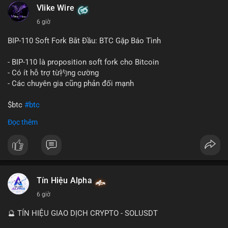
Vlike Wire
này có thể phản ánh ba kịch bản chính: thứ nhất, cá voi đang
chuẩn bị thanh khoản bằng cách chuyển lên sàn giao dịch, tạo
6 giờ
áp lực bán tiềm năng; thứ hai, tài sản được chuyển vào ví lạnh
để nắm giữ dài hạn, thể hiện niềm tin vào xu hướng tăng; thứ
BIP-110 Soft Fork Bắt Đầu: BTC Gặp Báo Tình
ba, hành vi chia tách hoặc tái cấu trúc danh mục nhằm phân
tán rủi ro. Với mức giá 65K, khối lượng này không quá lớn để
- BIP-110 là proposition soft fork cho Bitcoin
gây sốc thanh khoản tức thời, nhưng vẫn đủ sức tạo biến động
- Có ít hỗ trợ từ礿ng cường
tâm lý ngắn hạn nếu hướng đến sàn tập trung.
- Các chuyên gia cũng phản đối mạnh
Lời khuyên cho nhà đầu tư nhỏ lẻ:
$btc
#btc
Theo dõi các giao dịch tiếp theo từ cùng địa chỉ ví để xác nhận
Đọc thêm
hướng đi của dòng tiền. Tránh hành động theo cảm xúc, ưu
#vlikevn
#titanbot
tiên quản trị rủi ro và không mở vị thế lớn trước khi có tín hiệu
rõ ràng về đích đến của số BTC này.
📰 Nguồn: CoinDesk
#94dot58btc
#vilanh
#chuyentiencavoi
#btcmempool
#dongtienlon
Tín Hiệu Alpha
6 giờ
🔮 TÍN HIỆU GIAO DỊCH CRYPTO - SOLUSDT