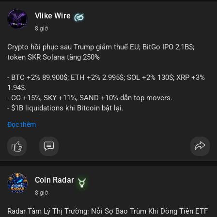
Vlike Wire
8 giờ
Crypto hồi phục sau Trump giảm thuế EU; BitGo IPO 2,1B$;
token SKR Solana tăng 250%
- BTC +2% 89.900$; ETH +2% 2.995$; SOL +2% 130$; XRP +3%
1.94$.
- CC +15%, SKY +11%, SAND +10% dẫn top movers.
- $1B liquidations khi Bitcoin bật lại.
- Trump hủy thuế EU, tín hiệu giảm áp lực.
Đọc thêm
- Vitalik đề xuất DVT staking cho Ethereum.
- BitGo IPO 18$/cổ phiếu, trị giá ~2B$.
- Senate Ag Committee tiến hành Clarity Act.
- Newrez tính crypto vào điều kiện vay nhà.
- HK cấp giấy phép stablecoin mới.
- Tòa án Nga công nhận crypto là tài sản.
Coin Radar
- Trump hy vọng ký bill cấu trúc thị trường crypto.
8 giờ
- Saga EVM bị hack 7M$, quỹ trộm chuyển sang Ethereum.
- Steak ’n Shake thưởng BTC cho nhân viên.
Radar Tâm Lý Thị Trường: Nỗi Sợ Bao Trùm Khi Dòng Tiền ETF