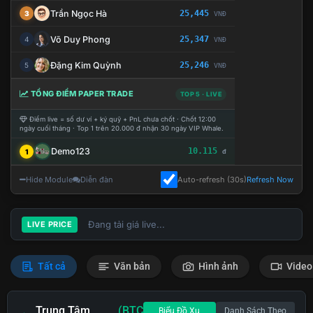
Trần Ngọc Hà
25,445
3
VNĐ
Võ Duy Phong
25,347
4
VNĐ
Đặng Kim Quỳnh
25,246
5
VNĐ
TỔNG ĐIỂM PAPER TRADE
TOP 5 · LIVE
Điểm live = số dư ví + ký quỹ + PnL chưa chốt · Chốt 12:00
ngày cuối tháng · Top 1 trên 20.000 đ nhận 30 ngày VIP Whale.
Demo123
10.115
1
đ
Hide Module
Diễn đàn
Auto-refresh (30s)
Refresh Now
Đang tải giá live...
LIVE PRICE
Tất cả
Văn bản
Hình ảnh
Video
Trung Tâm
(BTC
Biểu Đồ Xu
Danh Sách Theo