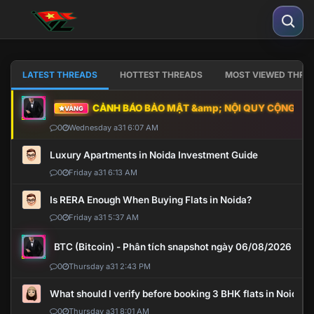
LATEST THREADS
HOTTEST THREADS
MOST VIEWED THRE
CẢNH BÁO BẢO MẬT &amp; NỘI QUY CỘNG ĐỒNG
VÀNG
0
Wednesday a31 6:07 AM
Luxury Apartments in Noida Investment Guide
0
Friday a31 6:13 AM
Is RERA Enough When Buying Flats in Noida?
0
Friday a31 5:37 AM
BTC (Bitcoin) - Phân tích snapshot ngày 06/08/2026
0
Thursday a31 2:43 PM
What should I verify before booking 3 BHK flats in Noida?
0
Thursday a31 8:01 AM