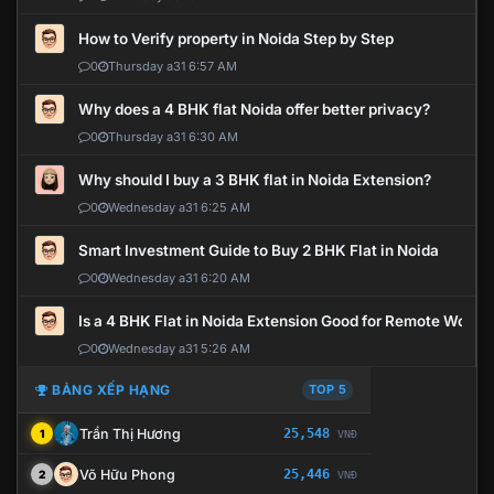
How to Verify property in Noida Step by Step
0
Thursday a31 6:57 AM
Why does a 4 BHK flat Noida offer better privacy?
0
Thursday a31 6:30 AM
Why should I buy a 3 BHK flat in Noida Extension?
0
Wednesday a31 6:25 AM
Smart Investment Guide to Buy 2 BHK Flat in Noida
0
Wednesday a31 6:20 AM
Is a 4 BHK Flat in Noida Extension Good for Remote Work?
0
Wednesday a31 5:26 AM
BẢNG XẾP HẠNG
TOP 5
Trần Thị Hương
25,548
1
VNĐ
Võ Hữu Phong
25,446
2
VNĐ