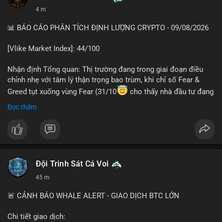
4 m
📊 BÁO CÁO PHÂN TÍCH ĐỊNH LƯỢNG CRYPTO - 09/08/2026
[Vlike Market Index]: 44/100
Nhận định Tổng quan: Thị trường đang trong giai đoạn điều
chỉnh nhẹ với tâm lý thận trọng bao trùm, khi chỉ số Fear &
Greed tụt xuống vùng Fear (31/10
cho thấy nhà đầu tư đang
lo ngại về triển vọng ngắn hạn. Dòng tiền DeFi gần như đứng
Đọc thêm
yên trong khi hoạt động on-chain vẫn duy trì ổn định.
Phân tích Dòng tiền DeFi (DefiLlama): Tổng TVL DeFi đạt
143,06 tỷ USD, chỉ biến động nhẹ 0,14% trong 24h qua, phản
ánh sự thiếu vắng dòng vốn mới đổ vào hệ sinh thái. Ethereum
Đội Trinh Sát Cá Voi
dẫn đầu với 41,85 tỷ USD nhưng tốc độ tăng trưởng chậm lại.
Đáng chú ý, tổng vốn hóa Stablecoin đạt 306,95 tỷ USD, với
45 m
USDT chiếm ưu thế tuyệt đối ở mức 183,1 tỷ USD. Sự ổn định
của stablecoin cho thấy nhà đầu tư đang giữ tiền mặt chờ đợi
🚨 CẢNH BÁO WHALE ALERT - GIAO DỊCH BTC LỚN
thay vì giải ngân vào các giao thức DeFi, một tín hiệu thận
trọng điển hình.
Chi tiết giao dịch: