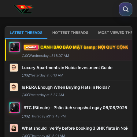
LATEST THREADS
HOTTEST THREADS
MOST VIEWED THRE
CẢNH BÁO BẢO MẬT &amp; NỘI QUY CỘNG ĐỒNG
VÀNG
0
Wednesday a31 6:07 AM
Luxury Apartments in Noida Investment Guide
0
Yesterday at 6:13 AM
Is RERA Enough When Buying Flats in Noida?
0
Yesterday at 5:37 AM
BTC (Bitcoin) - Phân tích snapshot ngày 06/08/2026
0
Thursday a31 2:43 PM
What should I verify before booking 3 BHK flats in Noida?
0
Thursday a31 8:01 AM