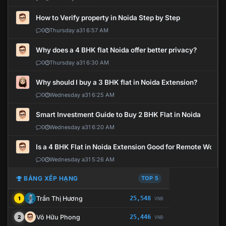
How to Verify property in Noida Step by Step
0
Thursday a31 6:57 AM
Why does a 4 BHK flat Noida offer better privacy?
0
Thursday a31 6:30 AM
Why should I buy a 3 BHK flat in Noida Extension?
0
Wednesday a31 6:25 AM
Smart Investment Guide to Buy 2 BHK Flat in Noida
0
Wednesday a31 6:20 AM
Is a 4 BHK Flat in Noida Extension Good for Remote Work?
0
Wednesday a31 5:26 AM
BẢNG XẾP HẠNG
TOP 5
Trần Thị Hương
25,548
1
VNĐ
Võ Hữu Phong
25,446
2
VNĐ