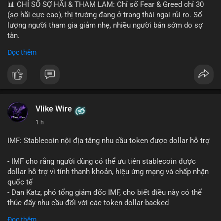
📊 CHỈ SỐ SỢ HÃI & THAM LAM: Chỉ số Fear & Greed chỉ 30
(sợ hãi cực cao), thị trường đang ở trạng thái ngại rủi ro. Số
lượng người tham gia giảm nhẹ, nhiều người bán sớm do sợ
tàn.
Đọc thêm
📈 XU HƯỚNG TÌM KIẾM & THẢO LUẬN: Biconomy (BICO),
Pudgy Penguins (PENGU), Bitcoin SV (BSV) và Kaspa (KAS) là
coin được tìm kiếm nhiều nhất. Chủ đề NFT (Pudgy Penguins),
AI (Hyperliquid) và ổn định (BSV) nổi bật.
💬 DÒNG CHẢY TIN TỨC & TRUYỀN THÔNG: Bàn tán trên
Vlike Wire
Binance Square tập trung vào lệnh kẹp, dự báo NVDA và Musk
1 h
Starship 13. Telegram nhấn mạnh luật mới tại Brazil và tranh
luận về Clearity Act.
IMF: Stablecoin nội địa tăng nhu cầu token được dollar hỗ trợ
💡 NHẬN ĐỊNH & KHUYẾN NGHỊ: Tâm lý ngắn hạn vẫn tiêu
- IMF cho rằng người dùng có thể ưu tiên stablecoin được
cực do sợ hãi, nhưng xu hướng coin nhỏ và tin tức AI/NVIDA
dollar hỗ trợ vì tính thanh khoản, hiệu ứng mạng và chấp nhận
có thể tạo cơ hội mua sớm. Cần theo dõi sự thay đổi trong
quốc tế
chính sách crypto Mỹ.
- Dan Katz, phó tổng giám đốc IMF, cho biết điều này có thể
thúc đẩy nhu cầu đối với các token dollar-backed
📊 Nguồn: Radar Tâm Lý Thị Trường
- Nhận định được đưa ra trong bối cảnh các quốc gia phát
Đọc thêm