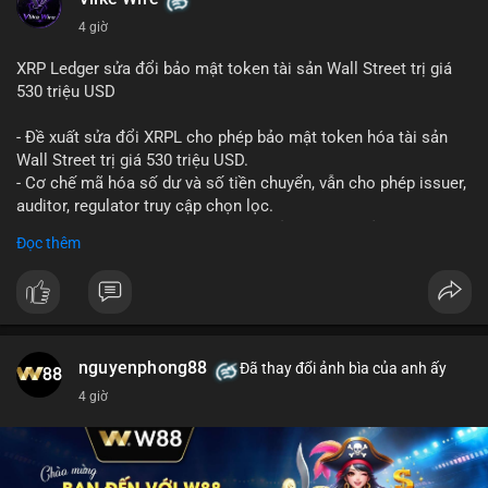
4 giờ
XRP Ledger sửa đổi bảo mật token tài sản Wall Street trị giá
530 triệu USD
- Đề xuất sửa đổi XRPL cho phép bảo mật token hóa tài sản
Wall Street trị giá 530 triệu USD.
- Cơ chế mã hóa số dư và số tiền chuyển, vẫn cho phép issuer,
auditor, regulator truy cập chọn lọc.
- Mục tiêu: tăng tính riêng tư, tuân thủ quy định, bảo vệ dữ liệu
Đọc thêm
tài chính.
- Đề xuất đang được xem xét bởi cộng đồng XRPL và các tổ
chức tài chính.
#binancesquare
#cryptonews
#xrp
nguyenphong88
Đã thay đổi ảnh bìa của anh ấy
$xrp
4 giờ
#vlikevn
#titanbot
📰 Nguồn: CoinDesk