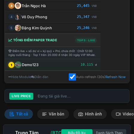
Trần Ngọc Hà
25,445
3
VNĐ
Võ Duy Phong
25,347
4
VNĐ
Đặng Kim Quỳnh
25,246
5
VNĐ
TỔNG ĐIỂM PAPER TRADE
TOP 5 · LIVE
Điểm live = số dư ví + ký quỹ + PnL chưa chốt · Chốt 12:00
ngày cuối tháng · Top 1 trên 20.000 đ nhận 30 ngày VIP Whale.
Demo123
10.115
1
đ
Hide Module
Diễn đàn
Auto-refresh (30s)
Refresh Now
Đang tải giá live...
LIVE PRICE
Tất cả
Văn bản
Hình ảnh
Video
Trung Tâm
(BTC
Biểu Đồ Xu
Danh Sách Theo