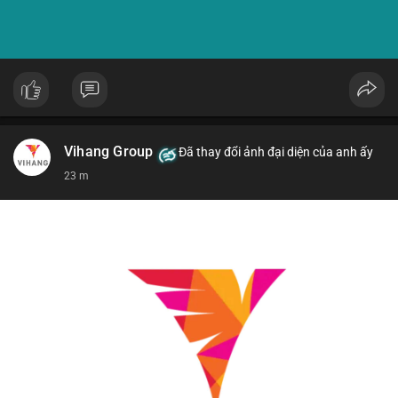
Vihang Group
Đã thay đổi ảnh đại diện của anh ấy
23 m