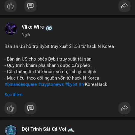
Vlike Wire
3 giờ
Bàn án US hỗ trợ Bybit truy xuất $1.5B từ hack N Korea
- Bàn án US cho phép Bybit truy xuất tài sản
- Quy trình khám phá nhanh được cấp phép
- Cần thông tin tài khoản, số dư, lịch giao dịch
- Mục tiêu: theo dõi nguồn vốn từ hack N Korea
#binancesquare
#cryptonews
#bybit
#n
KoreaHack
Đọc thêm
$btc $eth
#vlikevn
#titanbot
📰 Nguồn: Cointelegraph
Đội Trinh Sát Cá Voi