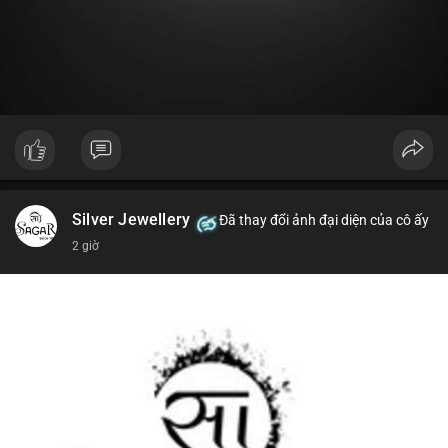
#19dot8371btc
#vilanh
#tichluydaihan
#phanbotaisan
#gia65k
Silver Jewellery
Đã thay đổi ảnh đại diện của cô ấy
2 giờ