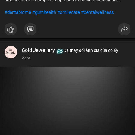
khi gia tăng vị thế.
#dentabiome
#gumhealth
#smilecare
#dentalwellness
#8dot0316btc
#chuyenlensan
#aplucbannganhan
#btcmempool
#516kusd
Gold Jewellery
Đã thay đổi ảnh bìa của cô ấy
27 m