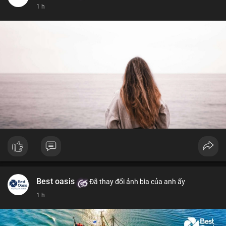
1 h
Best oasis
Đã thay đổi ảnh bìa của anh ấy
1 h