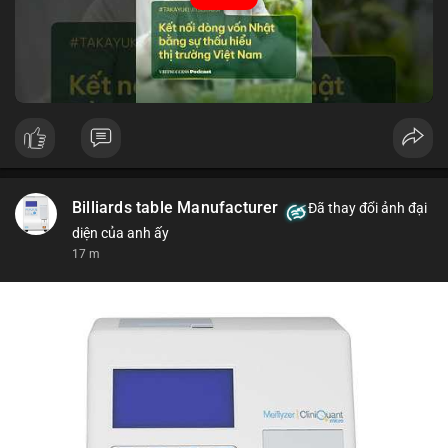
tin thị trường chính xác trong việc giảm rủi ro khi kết nối các
thị trường khác nhau.
🎥 Xem video trực tiếp tại:
Nguồn: VIETSUCCESS
Billiards table Manufacturer
Đã thay đổi ảnh đại
diện của anh ấy
17 m