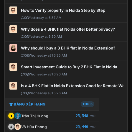
How to Verify property in Noida Step by Step
0
Yesterday at 6:57 AM
Why does a 4 BHK flat Noida offer better privacy?
0
Yesterday at 6:30 AM
Why should I buy a 3 BHK flat in Noida Extension?
0
Wednesday a31 6:25 AM
Smart Investment Guide to Buy 2 BHK Flat in Noida
0
Wednesday a31 6:20 AM
Is a 4 BHK Flat in Noida Extension Good for Remote Work?
0
Wednesday a31 5:26 AM
BẢNG XẾP HẠNG
TOP 5
Trần Thị Hương
25,548
1
VNĐ
Võ Hữu Phong
25,446
2
VNĐ