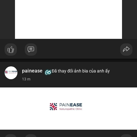
painease
Đã thay đổi ảnh bìa của anh ấy
13 m