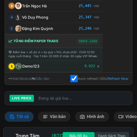
Trần Ngọc Hà
25,445
3
VNĐ
Võ Duy Phong
25,347
4
VNĐ
Đặng Kim Quỳnh
25,246
5
VNĐ
TỔNG ĐIỂM PAPER TRADE
TOP 5 · LIVE
Điểm live = số dư ví + ký quỹ + PnL chưa chốt · Chốt 12:00
ngày cuối tháng · Top 1 trên 20.000 đ nhận 30 ngày VIP Whale.
Demo123
9.922
1
đ
Hide Module
Diễn đàn
Auto-refresh (30s)
Refresh Now
Đang tải giá live...
LIVE PRICE
Tất cả
Văn bản
Hình ảnh
Video
Trung Tâm
(BTC
Biểu Đồ Xu
Danh Sách Theo