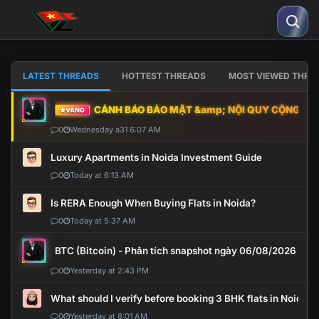
LATEST THREADS
HOTTEST THREADS
MOST VIEWED THRE
CẢNH BÁO BẢO MẬT &amp; NỘI QUY CỘNG ĐỒNG
VÀNG
0
Wednesday a31 6:07 AM
Luxury Apartments in Noida Investment Guide
0
Today at 6:13 AM
Is RERA Enough When Buying Flats in Noida?
0
Today at 5:37 AM
BTC (Bitcoin) - Phân tích snapshot ngày 06/08/2026
0
Yesterday at 2:43 PM
What should I verify before booking 3 BHK flats in Noida?
0
Yesterday at 8:01 AM