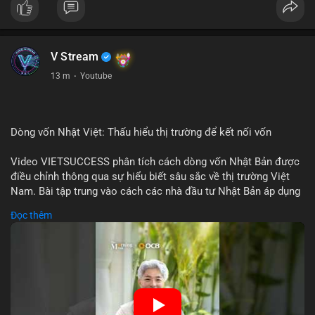
V Stream
13 m
·
Youtube
Dòng vốn Nhật Việt: Thấu hiểu thị trường để kết nối vốn
Video VIETSUCCESS phân tích cách dòng vốn Nhật Bản được
điều chỉnh thông qua sự hiểu biết sâu sắc về thị trường Việt
Nam. Bài tập trung vào cách các nhà đầu tư Nhật Bản áp dụng
chiến lược đầu tư phù hợp với điều kiện kinh tế địa phương, từ
Đọc thêm
đầu tư trực tiếp vào doanh nghiệp đến việc giao dịch tài chính.
Kết nối này không chỉ tạo cơ hội tăng trưởng cho Việt Nam mà
còn tạo ra động lực cho thị trường crypto địa phương khi các
nhà đầu tư đa quốc gia tìm kiếm cơ hội đa dạng. Các yếu tố
như chính sách tài chính Việt Nam, xu hướng đầu tư ESG, và
ổn định thị trường sẽ ảnh hưởng trực tiếp đến lưu lượng vốn
nhập khẩu từ Nhật Bản. Bài cũng nhấn mạnh vai trò của thông