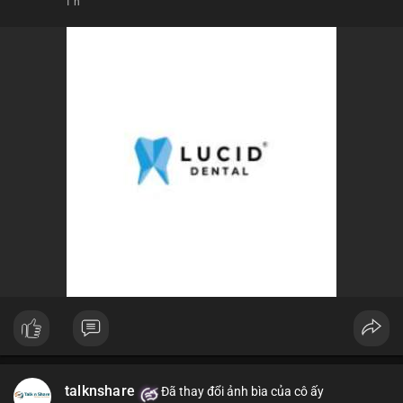
1 h
talknshare
Đã thay đổi ảnh bìa của cô ấy