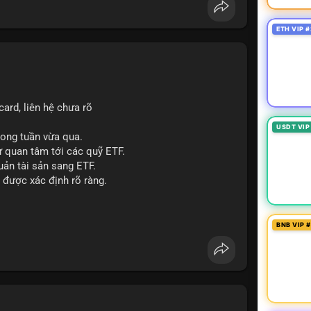
p giấy phép stablecoin theo khung mới nghiêm
ETH VIP #
háp lý, thiết lập tiền lệ cho các vụ án hình sự và
g crypto sớm, dù vẫn còn rào cản pháp lý.
g sau vụ hack 7 M$, tiền trộm được chuyển sang
ard, liên hệ chưa rõ
 thưởng Bitcoin cho nhân viên, cho phép nhận phần
USDT VIP
trong tuần vừa qua.
ự quan tâm tới các quỹ ETF.
uản tài sản sang ETF.
#sol
#xrp
#cc
#sky
#sand
#skr
#dvt
 được xác định rõ ràng.
 $dvt
BNB VIP 