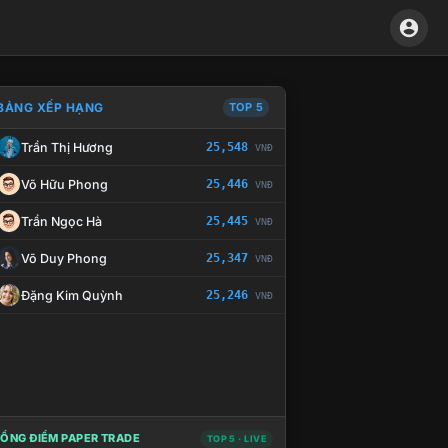
BẢNG XẾP HẠNG
TOP 5
Trần Thị Hương
25,548
VNĐ
À CHẾ TÀI XỬ LÝ VI PHẠM
Võ Hữu Phong
25,446
VNĐ
Trần Ngọc Hà
25,445
VNĐ
Võ Duy Phong
25,347
VNĐ
Đặng Kim Quỳnh
25,246
VNĐ
ỔNG ĐIỂM PAPER TRADE
TOP 5 · LIVE