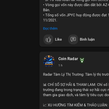
xúc; hãy chờ xác nhận hướng đi của dòng 
• Vòng gọi vốn này được dẫn dắt bởi AZ
thời đặt lệnh dừng lỗ chặt chẽ để quản t
Bản.
• Tổng số vốn JPYC huy động được đạt 1
#25dot8btc
#dichuyen1_66trieuusd
#kha
11/2021.
Đọc thêm
#jpyc
#cryptonews
#web3
#japan
#bloc
Like
Bình luận
$btc $eth
#vlikevn
#titanbot
Coin Radar
📰 Nguồn: CoinDesk
1 h
Radar Tâm Lý Thị Trường: Tâm lý thị tr
📊 CHỈ SỐ SỢ HÃI & THAM LAM: Chỉ số Fe
trường đang trong trạng thái sợ hãi cực 
tham gia giao dịch, và tâm lý tiêu cực d
📈 XU HƯỚNG TÌM KIẾM & THẢO LUẬN: Co