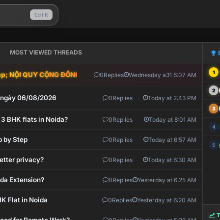
Ctrl K
MOST VIEWED THREADS
1
; NỘI QUY CỘNG ĐỒNG VLIKE.VN: HỆ THỐNG GIÁM SÁT TỰ ĐỘNG V
0
Replies
Wednesday a31 6:07 AM
2
t ngày 06/08/2026
0
Replies
Today at 2:43 PM
3
 3 BHK flats in Noida?
0
Replies
Today at 8:01 AM
4
p by Step
0
Replies
Today at 6:57 AM
5
etter privacy?
0
Replies
Today at 6:30 AM
ida Extension?
0
Replies
Yesterday at 6:25 AM
K Flat in Noida
0
Replies
Yesterday at 6:20 AM
T