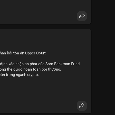
 (SUI), Pudgy Penguins (PENGU). Trên Google
, 'phạm nhật minh anh' và 'tô lâm' được nhắc đến
các chủ đề không liên quan trực tiếp đến crypto.
 Các bài đăng trên Binance Square tập trung
nhật về sự kiện như 'Lãi lỗ chưa ghi nhận'. Trên
Tether mở rộng vào Saudi Arabia và báo cáo về
 tức quốc tế cũng nhấn mạnh sự động chảy của thị
ận bởi tòa án Upper Court
 trường hiện tại rất tiêu cực do sợ hãi cao,
ớn như Bitcoin và Sui. Người đầu tư cần cẩn trọng,
t định xác nhận án phạt của Sam Bankman-Fried.
xu hướng từ các nguồn tin uy tín.
hông thể được hoàn toàn bồi thường.
oàn trong ngành crypto.