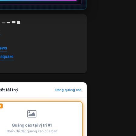
g ▁ ▂ ▃ ▄
t
news
esquare
ết tài trợ
Đăng quảng cáo
1
Quảng cáo tại vị trí #1
Nhấn để đặt quảng cáo của bạn