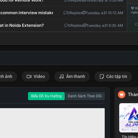
 Good for Remote Work?
0
Replies
Yesterday at 5:26 AM
Đi
 common interview mistakes?
0
Replies
Tuesday a31 10:12 AM
ngày
C
at in Noida Extension?
0
Replies
Tuesday a31 6:30 AM
nh ảnh
Video
Âm thanh
Các tập tin
Thàn
Biểu Đồ Xu Hướng
Danh Sách Theo Dõi
Tín Hiệu