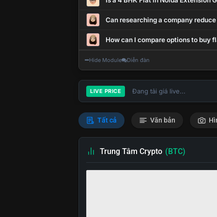
Is a 4 BHK Flat in Noida Extension
Can researching a company reduce
How can I compare options to buy fl
Hide Module
Diễn đàn
Đang tải giá live...
LIVE PRICE
Tất cả
Văn bản
Hì
Trung Tâm Crypto
(BTC)