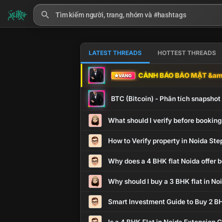
LATEST THREADS
HOTTEST THREADS
CẢNH BÁO BẢO MẬT &amp
VÀNG
BTC (Bitcoin) - Phân tích snapsho
What should I verify before booking
How to Verify property in Noida Ste
Why does a 4 BHK flat Noida offer b
Why should I buy a 3 BHK flat in No
Smart Investment Guide to Buy 2 BH