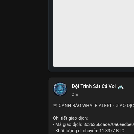
Đội Trinh Sát Cá Voi
2 m
🚨 CẢNH BÁO WHALE ALERT - GIAO DỊ
Chi tiết giao dịch:
- Mã giao dịch: 3c36356cace70a6eedb
- Khối lượng di chuyển: 11.3377 BTC