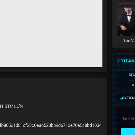
Sơn Vl
⚡ TITA
BTC
----
--%
SYSTEM:
CH BTC LỚN
Trợ lý A
e0fb805d1d81cf28c0eab523bb9d671ce70e5c8bd1034