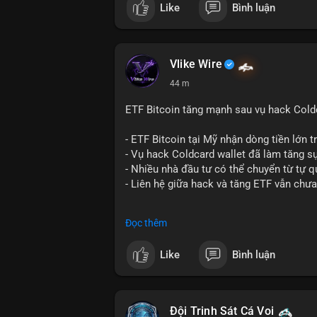
Like
Bình luận
dụng giá trị giảm để bù đắp biến động.
- Cơ quan quản lý Hồng Kông bắt đầu cấ
ngặt.
- Tòa án Nga công nhận crypto là tài sản p
Vlike Wire
dân sự.
44 m
- Trump hy vọng ký luật cơ cấu thị trườn
- Saga’s EVM blockchain ngừng hoạt độn
ETF Bitcoin tăng mạnh sau vụ hack Coldc
Ethereum.
- Steak ’n Shake triển khai chương trình
- ETF Bitcoin tại Mỹ nhận dòng tiền lớn 
lương bằng BTC.
- Vụ hack Coldcard wallet đã làm tăng s
- Nhiều nhà đầu tư có thể chuyển từ tự q
#binancesquare
#cryptonews
#btc
#eth
- Liên hệ giữa hack và tăng ETF vẫn chưa
$btc $eth $sol $xrp $cc $sky $sand $skr
#binancesquare
#cryptonews
#btc
#etf
Đọc thêm
#vlikevn
#titanbot
$btc
Like
Bình luận
📰 Nguồn: Decrypt
#vlikevn
#titanbot
📰 Nguồn: Cointelegraph
Đội Trinh Sát Cá Voi