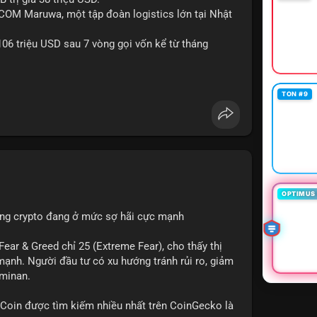
tiền trước khi đưa ra quyết định vào lệnh, đồng
-COM Maruwa, một tập đoàn logistics lớn tại Nhật
rị rủi ro trong bối cảnh thanh khoản mỏng.
06 triệu USD sau 7 vòng gọi vốn kể từ tháng
ngcu64556
#whalebtc
#theodoidongtien
kchain
TON #9
OPTIMUS 
ường crypto đang ở mức sợ hãi cực mạnh
ar & Greed chỉ 25 (Extreme Fear), cho thấy thị
mạnh. Người đầu tư có xu hướng tránh rủi ro, giảm
ominan.
in được tìm kiếm nhiều nhất trên CoinGecko là