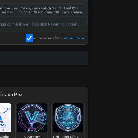
ểm live = số dư ví + ký quỹ + PnL chưa chốt · Chốt 12:00
 cuối tháng · Top 1 trên 20.000 đ nhận 30 ngày VIP Whale.
hưa có thành viên giao dịch Paper trong tháng.
Auto-refresh (30s)
Refresh Now
h viên Pro
 Alpha
V Stream
Đội Trinh Sát Cá Voi