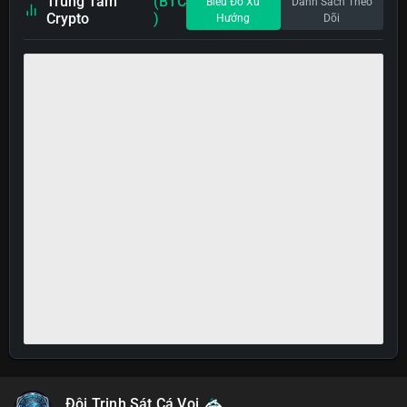
Trung Tâm
(BTC
Biểu Đồ Xu
Danh Sách Theo
Crypto
)
Hướng
Dõi
Đội Trinh Sát Cá Voi