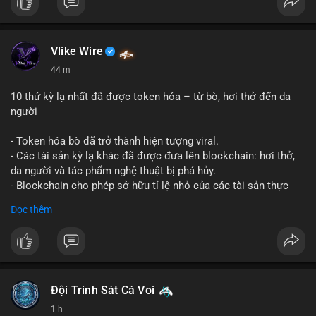
Vlike Wire
44 m
10 thứ kỳ lạ nhất đã được token hóa – từ bò, hơi thở đến da
người
- Token hóa bò đã trở thành hiện tượng viral.
- Các tài sản kỳ lạ khác đã được đưa lên blockchain: hơi thở,
da người và tác phẩm nghệ thuật bị phá hủy.
- Blockchain cho phép sở hữu tỉ lệ nhỏ của các tài sản thực
vật, mở ra thị trường mới.
Đọc thêm
- Câu hỏi về pháp lý, đạo đức và bảo mật đang được đặt ra.
- Nhiều nền tảng NFT đang thử nghiệm token hóa các tài sản
bất thường.
#binancesquare
#cryptonews
#tokenization
#web3
#nft
Đội Trinh Sát Cá Voi
$btc $eth
1 h