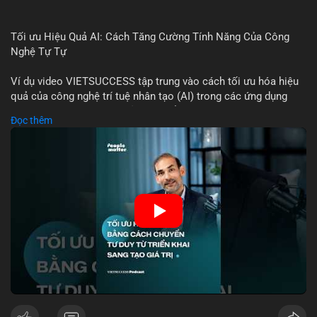
Tối ưu Hiệu Quả AI: Cách Tăng Cường Tính Năng Của Công
Nghệ Tự Tự
Ví dụ video VIETSUCCESS tập trung vào cách tối ưu hóa hiệu
quả của công nghệ trí tuệ nhân tạo (AI) trong các ứng dụng
chuyên nghiệp. AI được sử dụng để phân tích dữ liệu lớn, dự
Đọc thêm
đoán xu hướng thị trường, và tự động hóa quy trình trong lĩnh
vực tài chính và crypto. Bài đăng nhấn mạnh vai trò của AI
trong việc giảm thiểu sai lầm, tăng tốc độ xử lý, và hỗ trợ quyết
định dựa trên dữ liệu. Điều này đặc biệt quan trọng trong thời
kỳ phát triển nhanh chóng của ngành crypto, nơi tính chính xác
và tốc độ là yếu tố quyết định.
🎥 Xem video trực tiếp tại:
Nguồn: VIETSUCCESS