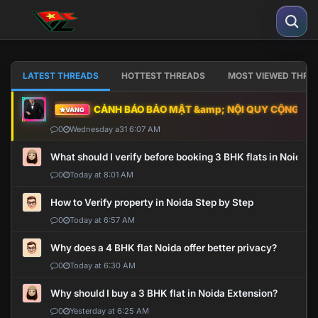
LATEST THREADS
HOTTEST THREADS
MOST VIEWED THRE
CẢNH BÁO BẢO MẬT &amp; NỘI QUY CỘNG ĐỒNG
VÀNG
0
Wednesday a31 6:07 AM
What should I verify before booking 3 BHK flats in Noida?
0
Today at 8:01 AM
How to Verify property in Noida Step by Step
0
Today at 6:57 AM
Why does a 4 BHK flat Noida offer better privacy?
0
Today at 6:30 AM
Why should I buy a 3 BHK flat in Noida Extension?
0
Yesterday at 6:25 AM