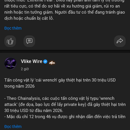
rất tiêu cực, có thể do sợ hãi về xu hướng giá giảm, rủi ro an
ninh hoặc tin tưởng giảm. Người đầu tư có thể đang tránh giao
dịch hoặc chuẩn bị cắt lỗ.
Đọc thêm
📈 XU HƯỚNG TÌM KIẾM & THẢO LUẬN: Coin trending trên
CoinGecko bao gồm các token meme như Cash Cat
(CASHCAT), Pudgy Penguins (PENGU) và OVERTAKE (TAKE).
Các chủ đề như 'Sắt lở đất' hoặc 'Chết' trên Google Trends
Việt Nam không liên quan trực tiếp đến crypto, cho thấy sự tập
trung của người dùng vào các chủ đề địa phương. Trên
Vlike Wire
LunarCrush, các chủ đề như Solana, Taylor Swift và UFC 310
2 giờ
hấp dẫn sự chú ý đa lĩnh vực.
Tấn công vật lý 'cái wrench' gây thiệt hại trên 30 triệu USD
💬 DÒNG CHẢY TIN TỨC & TRUYỀN THÔNG: Tài chính Việt
trong năm 2026
Nam đang tập trung vào các đề tài như 'Trục lợi' hoặc 'Miền
Bắc', trong khi tin tức quốc tế nhấn mạnh việc Putin ký luật
- Theo Chainalysis, các cuộc tấn công vật lý typu 'wrench
crypto và sự kiện an ninh như hack Zeus Wallet. Trên Binance
attack' (đe dọa, bạo lực để lấy private key) đã gây thiệt hại trên
Square, nhiều người chia sẻ chiến lược giao dịch như lệnh
30 triệu USD từ đầu năm 2026.
Long $BTW hoặc cập nhật về sự kiện Alpha Trading
- Mặc dù chỉ 12 trong 46 vụ được ghi nhận dẫn đến việc trả tiền
Competition.
chuộc, nhưng các cuộc tấn công đang mở rộng phạm vi: bao
Đọc thêm
gồm rò rỉ dữ liệu và đe dọa tới gia đình, bạn bè của người sở