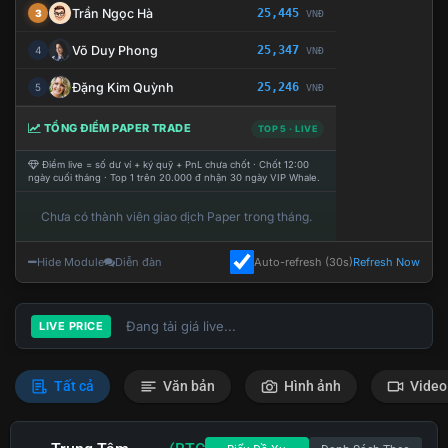
Trần Ngọc Hà
25,445
3
VNĐ
Võ Duy Phong
25,347
4
VNĐ
Đặng Kim Quỳnh
25,246
5
VNĐ
TỔNG ĐIỂM PAPER TRADE
TOP 5 · LIVE
Điểm live = số dư ví + ký quỹ + PnL chưa chốt · Chốt 12:00
ngày cuối tháng · Top 1 trên 20.000 đ nhận 30 ngày VIP Whale.
Chưa có thành viên giao dịch Paper trong tháng.
Hide Module
Diễn đàn
Auto-refresh (30s)
Refresh Now
Đang tải giá live...
LIVE PRICE
Tất cả
Văn bản
Hình ảnh
Video