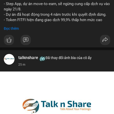
- Step App, dự án move‑to‑earn, sẽ ngừng cung cấp dịch vụ vào
Lời khuyên cho nhà đầu tư nhỏ lẻ: Theo dõi xác nhận của giao
ngày 21/8.
dịch này. Nếu BTC tiếp tục bị rút khỏi sàn với tần suất tăng, đó
- Dự án đã hoạt động trong 4 năm trước khi quyết định dừng.
là tín hiệu tích cực cho xu hướng tăng giá. Hạn chế hành động
- Token FITFI hiện đang giao dịch 99,9% thấp hơn mức cao
theo cảm xúc, ưu tiên quản trị rủi ro với khối lượng vị thế nhỏ.
nhất từng đạt được.
Đọc thêm
#9dot608btc
#619kusd
#vilanh
#dichuyenbtc
#quantriruiro
#binancesquare
#cryptonews
#fitfi
#movetoearn
#stepapp
$fitfi
#vlikevn
#titanbot
talknshare
Đã thay đổi ảnh bìa của cô ấy
25 m
📰 Nguồn: Cointelegraph