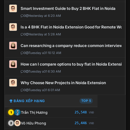
Smart Investment Guide to Buy 2 BHK Flat in Noida
0
Yesterday at 6:20 AM
Is a 4 BHK Flat in Noida Extension Good for Remote Work?
0
Yesterday at 5:26 AM
Can researching a company reduce common interview mi
0
Tuesday a31 10:12 AM
How can I compare options to buy flat in Noida Extension?
0
Tuesday a31 6:30 AM
Why Choose New Projects in Noida Extension
0
Tuesday a31 6:01 AM
BẢNG XẾP HẠNG
TOP 5
Trần Thị Hương
25,548
1
VNĐ
Võ Hữu Phong
25,446
2
VNĐ