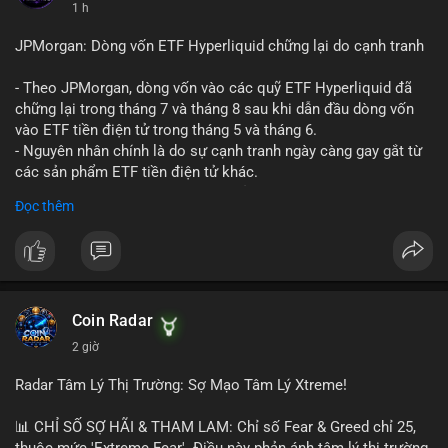
1 h
JPMorgan: Dòng vốn ETF Hyperliquid chững lại do cạnh tranh
- Theo JPMorgan, dòng vốn vào các quỹ ETF Hyperliquid đã
chững lại trong tháng 7 và tháng 8 sau khi dẫn đầu dòng vốn
vào ETF tiền điện tử trong tháng 5 và tháng 6.
- Nguyên nhân chính là do sự cạnh tranh ngày càng gay gắt từ
các sản phẩm ETF tiền điện tử khác.
- Điều này cho thấy sự quan tâm của nhà đầu tư đối với
Đọc thêm
Hyperliquid có thể đã giảm bớt, ảnh hưởng đến dòng vốn và
thanh khoản của đồng tiền này.
- Nhà đầu tư cần theo dõi sát sao diễn biến thị trường và các
yếu tố cạnh tranh để đưa ra quyết định đầu tư hợp lý.
#binancesquare
#cryptonews
#hyperliquid
#etf
#jpmorgan
Coin Radar
2 giờ
$hype
Radar Tâm Lý Thị Trường: Sợ Mạo Tâm Lý Xtreme!
#vlikevn
#titanbot
📊 CHỈ SỐ SỢ HÃI & THAM LAM: Chỉ số Fear & Greed chỉ 25,
📰 Nguồn: CoinDesk
thuộc mức 'Extreme Fear'. Điều này phản ánh tâm lý thị trường