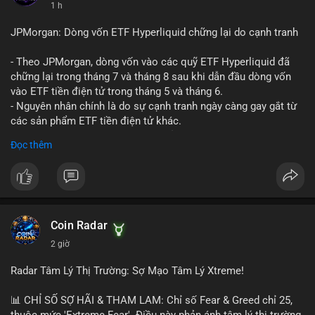
1 h
JPMorgan: Dòng vốn ETF Hyperliquid chững lại do cạnh tranh
- Theo JPMorgan, dòng vốn vào các quỹ ETF Hyperliquid đã
chững lại trong tháng 7 và tháng 8 sau khi dẫn đầu dòng vốn
vào ETF tiền điện tử trong tháng 5 và tháng 6.
- Nguyên nhân chính là do sự cạnh tranh ngày càng gay gắt từ
các sản phẩm ETF tiền điện tử khác.
- Điều này cho thấy sự quan tâm của nhà đầu tư đối với
Đọc thêm
Hyperliquid có thể đã giảm bớt, ảnh hưởng đến dòng vốn và
thanh khoản của đồng tiền này.
- Nhà đầu tư cần theo dõi sát sao diễn biến thị trường và các
yếu tố cạnh tranh để đưa ra quyết định đầu tư hợp lý.
#binancesquare
#cryptonews
#hyperliquid
#etf
#jpmorgan
Coin Radar
2 giờ
$hype
Radar Tâm Lý Thị Trường: Sợ Mạo Tâm Lý Xtreme!
#vlikevn
#titanbot
📊 CHỈ SỐ SỢ HÃI & THAM LAM: Chỉ số Fear & Greed chỉ 25,
📰 Nguồn: CoinDesk
thuộc mức 'Extreme Fear'. Điều này phản ánh tâm lý thị trường