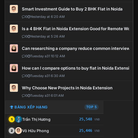
Smart Investment Guide to Buy 2 BHK Flat in Noida
0
Yesterday at 6:20 AM
Is a 4 BHK Flat in Noida Extension Good for Remote Work?
0
Yesterday at 5:26 AM
Can researching a company reduce common interview mi
0
Tuesday a31 10:12 AM
How can I compare options to buy flat in Noida Extension?
0
Tuesday a31 6:30 AM
Why Choose New Projects in Noida Extension
0
Tuesday a31 6:01 AM
BẢNG XẾP HẠNG
TOP 5
Trần Thị Hương
25,548
1
VNĐ
Võ Hữu Phong
25,446
2
VNĐ