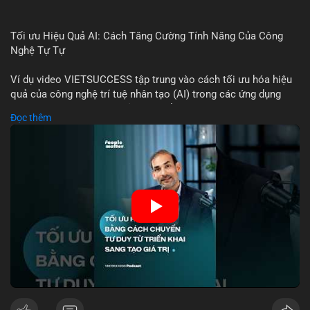
Tối ưu Hiệu Quả AI: Cách Tăng Cường Tính Năng Của Công
Nghệ Tự Tự
Ví dụ video VIETSUCCESS tập trung vào cách tối ưu hóa hiệu
quả của công nghệ trí tuệ nhân tạo (AI) trong các ứng dụng
chuyên nghiệp. AI được sử dụng để phân tích dữ liệu lớn, dự
Đọc thêm
đoán xu hướng thị trường, và tự động hóa quy trình trong lĩnh
vực tài chính và crypto. Bài đăng nhấn mạnh vai trò của AI
trong việc giảm thiểu sai lầm, tăng tốc độ xử lý, và hỗ trợ quyết
định dựa trên dữ liệu. Điều này đặc biệt quan trọng trong thời
kỳ phát triển nhanh chóng của ngành crypto, nơi tính chính xác
và tốc độ là yếu tố quyết định.
🎥 Xem video trực tiếp tại:
Nguồn: VIETSUCCESS