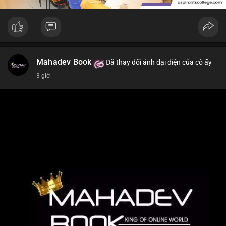
Mahadev Book
Đã thay đổi ảnh đại diện của cô ấy
3 giờ