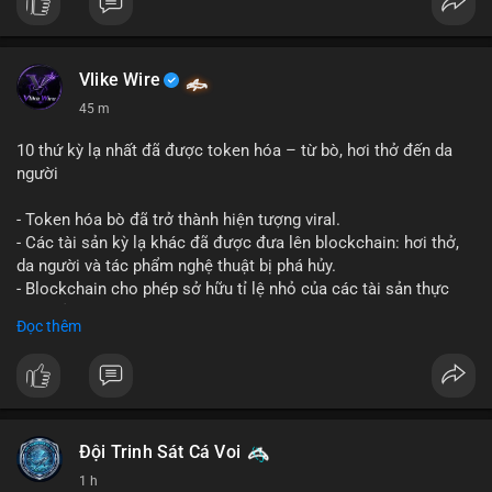
Vlike Wire
45 m
10 thứ kỳ lạ nhất đã được token hóa – từ bò, hơi thở đến da
người
- Token hóa bò đã trở thành hiện tượng viral.
- Các tài sản kỳ lạ khác đã được đưa lên blockchain: hơi thở,
da người và tác phẩm nghệ thuật bị phá hủy.
- Blockchain cho phép sở hữu tỉ lệ nhỏ của các tài sản thực
vật, mở ra thị trường mới.
Đọc thêm
- Câu hỏi về pháp lý, đạo đức và bảo mật đang được đặt ra.
- Nhiều nền tảng NFT đang thử nghiệm token hóa các tài sản
bất thường.
#binancesquare
#cryptonews
#tokenization
#web3
#nft
Đội Trinh Sát Cá Voi
$btc $eth
1 h