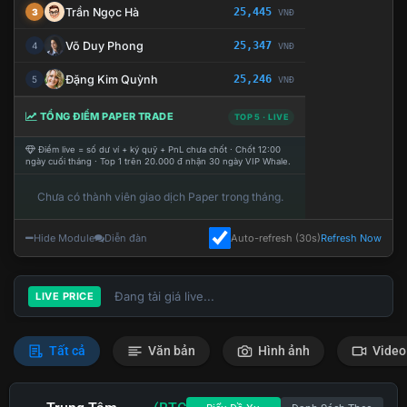
Trần Ngọc Hà
25,445
3
VNĐ
Võ Duy Phong
25,347
4
VNĐ
Đặng Kim Quỳnh
25,246
5
VNĐ
TỔNG ĐIỂM PAPER TRADE
TOP 5 · LIVE
Điểm live = số dư ví + ký quỹ + PnL chưa chốt · Chốt 12:00
ngày cuối tháng · Top 1 trên 20.000 đ nhận 30 ngày VIP Whale.
Chưa có thành viên giao dịch Paper trong tháng.
Hide Module
Diễn đàn
Auto-refresh (30s)
Refresh Now
Đang tải giá live...
LIVE PRICE
Tất cả
Văn bản
Hình ảnh
Video