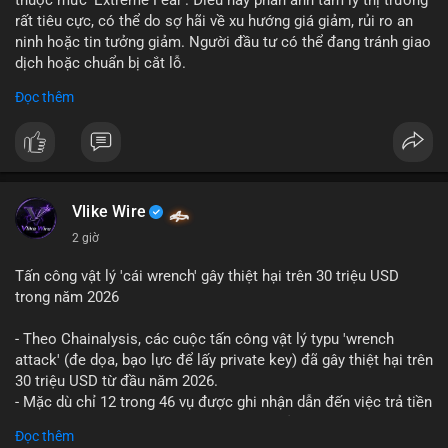
rất tiêu cực, có thể do sợ hãi về xu hướng giá giảm, rủi ro an
ninh hoặc tin tưởng giảm. Người đầu tư có thể đang tránh giao
dịch hoặc chuẩn bị cắt lỗ.
Đọc thêm
📈 XU HƯỚNG TÌM KIẾM & THẢO LUẬN: Coin trending trên
CoinGecko bao gồm các token meme như Cash Cat
(CASHCAT), Pudgy Penguins (PENGU) và OVERTAKE (TAKE).
Các chủ đề như 'Sắt lở đất' hoặc 'Chết' trên Google Trends
Việt Nam không liên quan trực tiếp đến crypto, cho thấy sự tập
trung của người dùng vào các chủ đề địa phương. Trên
Vlike Wire
LunarCrush, các chủ đề như Solana, Taylor Swift và UFC 310
2 giờ
hấp dẫn sự chú ý đa lĩnh vực.
Tấn công vật lý 'cái wrench' gây thiệt hại trên 30 triệu USD
💬 DÒNG CHẢY TIN TỨC & TRUYỀN THÔNG: Tài chính Việt
trong năm 2026
Nam đang tập trung vào các đề tài như 'Trục lợi' hoặc 'Miền
Bắc', trong khi tin tức quốc tế nhấn mạnh việc Putin ký luật
- Theo Chainalysis, các cuộc tấn công vật lý typu 'wrench
crypto và sự kiện an ninh như hack Zeus Wallet. Trên Binance
attack' (đe dọa, bạo lực để lấy private key) đã gây thiệt hại trên
Square, nhiều người chia sẻ chiến lược giao dịch như lệnh
30 triệu USD từ đầu năm 2026.
Long $BTW hoặc cập nhật về sự kiện Alpha Trading
- Mặc dù chỉ 12 trong 46 vụ được ghi nhận dẫn đến việc trả tiền
Competition.
chuộc, nhưng các cuộc tấn công đang mở rộng phạm vi: bao
Đọc thêm
gồm rò rỉ dữ liệu và đe dọa tới gia đình, bạn bè của người sở