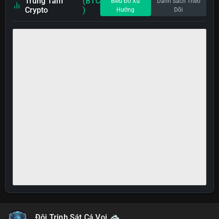
Trung Tâm
(BTC
Biểu Đồ Xu
Danh Sách Theo
Crypto
)
Hướng
Dõi
Đội Trinh Sát Cá Voi