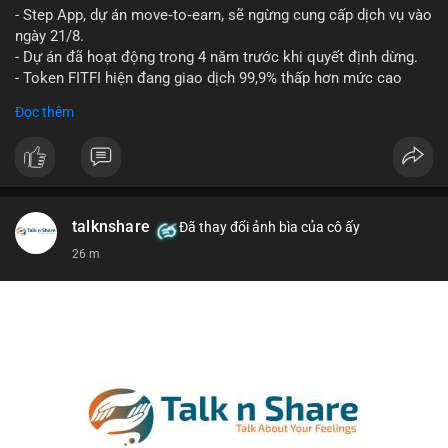
- Step App, dự án move‑to‑earn, sẽ ngừng cung cấp dịch vụ vào
Lời khuyên cho nhà đầu tư nhỏ lẻ: Theo dõi xác nhận của giao
ngày 21/8.
dịch này. Nếu BTC tiếp tục bị rút khỏi sàn với tần suất tăng, đó
- Dự án đã hoạt động trong 4 năm trước khi quyết định dừng.
là tín hiệu tích cực cho xu hướng tăng giá. Hạn chế hành động
- Token FITFI hiện đang giao dịch 99,9% thấp hơn mức cao
theo cảm xúc, ưu tiên quản trị rủi ro với khối lượng vị thế nhỏ.
nhất từng đạt được.
Đọc thêm
#9dot608btc
#619kusd
#vilanh
#dichuyenbtc
#quantriruiro
#binancesquare
#cryptonews
#fitfi
#movetoearn
#stepapp
$fitfi
#vlikevn
#titanbot
talknshare
Đã thay đổi ảnh bìa của cô ấy
26 m
📰 Nguồn: Cointelegraph