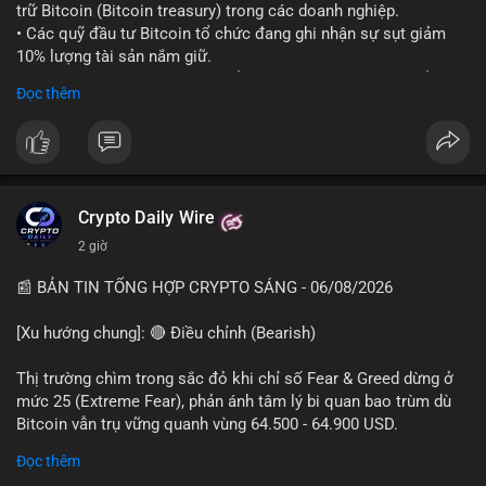
trữ Bitcoin (Bitcoin treasury) trong các doanh nghiệp.
• Các quỹ đầu tư Bitcoin tổ chức đang ghi nhận sự sụt giảm
10% lượng tài sản nắm giữ.
• Phân tích cho thấy sự thay đổi trong chiến lược phân bổ vốn
Đọc thêm
của các tổ chức lớn đối với BTC.
#bitcoin
#btc
#cryptonews
#binancesquare
#marketanalysis
$btc
Crypto Daily Wire
#vlikevn
#titanbot
2 giờ
📰 Nguồn: Cointelegraph
📰 BẢN TIN TỔNG HỢP CRYPTO SÁNG - 06/08/2026
[Xu hướng chung]: 🔴 Điều chỉnh (Bearish)
Thị trường chìm trong sắc đỏ khi chỉ số Fear & Greed dừng ở
mức 25 (Extreme Fear), phản ánh tâm lý bi quan bao trùm dù
Bitcoin vẫn trụ vững quanh vùng 64.500 - 64.900 USD.
Đọc thêm
- Thị trường & Giá cả: BTC áp sát mốc 65.000 USD nhờ kỳ vọng