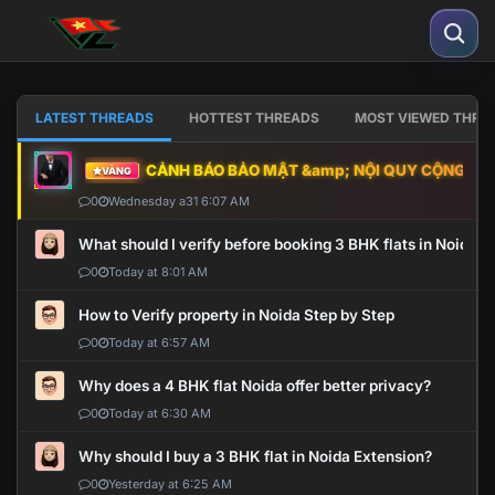
LATEST THREADS
HOTTEST THREADS
MOST VIEWED THRE
CẢNH BÁO BẢO MẬT &amp; NỘI QUY CỘNG ĐỒNG
VÀNG
0
Wednesday a31 6:07 AM
What should I verify before booking 3 BHK flats in Noida?
0
Today at 8:01 AM
How to Verify property in Noida Step by Step
0
Today at 6:57 AM
Why does a 4 BHK flat Noida offer better privacy?
0
Today at 6:30 AM
Why should I buy a 3 BHK flat in Noida Extension?
0
Yesterday at 6:25 AM