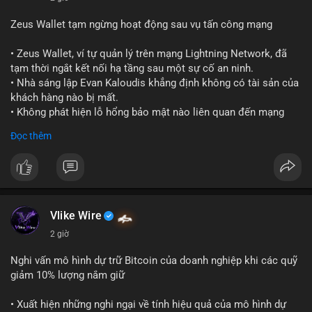
Zeus Wallet tạm ngừng hoạt động sau vụ tấn công mạng
• Zeus Wallet, ví tự quản lý trên mạng Lightning Network, đã
tạm thời ngắt kết nối hạ tầng sau một sự cố an ninh.
• Nhà sáng lập Evan Kaloudis khẳng định không có tài sản của
khách hàng nào bị mất.
• Không phát hiện lỗ hổng bảo mật nào liên quan đến mạng
Lightning trong vụ việc này.
Đọc thêm
#zeuswallet
#bitcoin
#lightningnetwork
#cryptosecurity
#binancesquare
$btc
#btc
Vlike Wire
#vlikevn
#titanbot
2 giờ
📰 Nguồn: Cointelegraph
Nghi vấn mô hình dự trữ Bitcoin của doanh nghiệp khi các quỹ
giảm 10% lượng nắm giữ
• Xuất hiện những nghi ngại về tính hiệu quả của mô hình dự