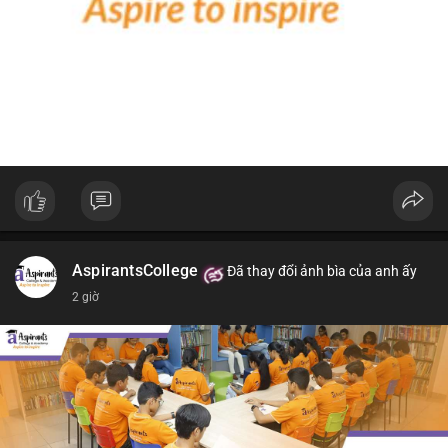
#extremefear
#btcetf
#russiacryptolaw
#rwaboom
#coldcardhack
AspirantsCollege
Đã thay đổi ảnh bìa của anh ấy
2 giờ