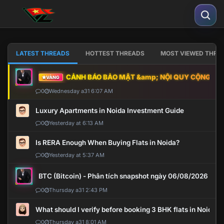
LATEST THREADS
HOTTEST THREADS
MOST VIEWED THRE
CẢNH BÁO BẢO MẬT &amp; NỘI QUY CỘNG ĐỒNG
VÀNG
0
Wednesday a31 6:07 AM
Luxury Apartments in Noida Investment Guide
0
Yesterday at 6:13 AM
Is RERA Enough When Buying Flats in Noida?
0
Yesterday at 5:37 AM
BTC (Bitcoin) - Phân tích snapshot ngày 06/08/2026
0
Thursday a31 2:43 PM
What should I verify before booking 3 BHK flats in Noida?
0
Thursday a31 8:01 AM