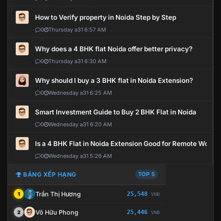
How to Verify property in Noida Step by Step
0
Thursday a31 6:57 AM
Why does a 4 BHK flat Noida offer better privacy?
0
Thursday a31 6:30 AM
Why should I buy a 3 BHK flat in Noida Extension?
0
Wednesday a31 6:25 AM
Smart Investment Guide to Buy 2 BHK Flat in Noida
0
Wednesday a31 6:20 AM
Is a 4 BHK Flat in Noida Extension Good for Remote Work?
0
Wednesday a31 5:26 AM
BẢNG XẾP HẠNG
TOP 5
Trần Thị Hương
25,548
1
VNĐ
Võ Hữu Phong
25,446
2
VNĐ