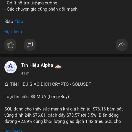
gây sốc thanh khoản tức thời, nhưng vẫn đủ sức tạo biến động
- Có ít hỗ trợ từ礿ng cường
tâm lý ngắn hạn nếu hướng đến sàn tập trung.
- Các chuyên gia cũng phản đối mạnh
Lời khuyên cho nhà đầu tư nhỏ lẻ:
$btc
#btc
Theo dõi các giao dịch tiếp theo từ cùng địa chỉ ví để xác nhận
Đọc thêm
hướng đi của dòng tiền. Tránh hành động theo cảm xúc, ưu
#vlikevn
#titanbot
tiên quản trị rủi ro và không mở vị thế lớn trước khi có tín hiệu
rõ ràng về đích đến của số BTC này.
📰 Nguồn: CoinDesk
#94dot58btc
#vilanh
#chuyentiencavoi
#btcmempool
#dongtienlon
Tín Hiệu Alpha
41 m
🔮 TÍN HIỆU GIAO DỊCH CRYPTO - SOLUSDT
Loại tín hiệu: 🟢 MUA (Long/Buy)
SOL đang cho thấy sức mạnh khi giá hiện tại $76.16 bám sát
vùng đỉnh 24h $76.81, cách đáy $73.57 tới 3.5%. Biến động
dương +2.89% cùng khối lượng giao dịch 1.42 triệu SOL cho
thấy lực cầu chủ động đang chiếm ưu thế, phe mua kiểm soát
Đọc thêm