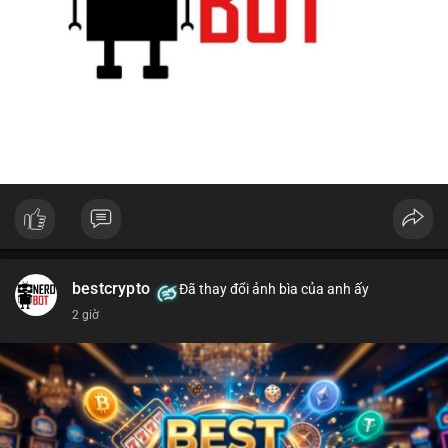
bestcrypto
Đã thay đổi ảnh bìa của anh ấy
2 giờ