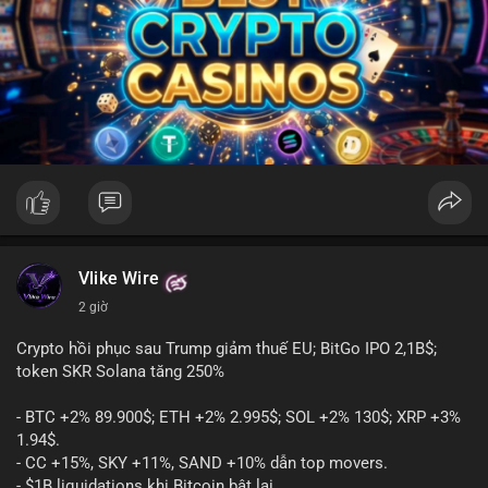
Vlike Wire
2 giờ
Crypto hồi phục sau Trump giảm thuế EU; BitGo IPO 2,1B$;
token SKR Solana tăng 250%
- BTC +2% 89.900$; ETH +2% 2.995$; SOL +2% 130$; XRP +3%
1.94$.
- CC +15%, SKY +11%, SAND +10% dẫn top movers.
- $1B liquidations khi Bitcoin bật lại.