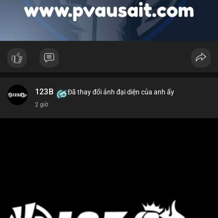
123B
Đã thay đổi ảnh đại diện của anh ấy
2 giờ