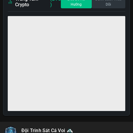
Crypto
)
Hướng
Dõi
Đội Trinh Sát Cá Voi