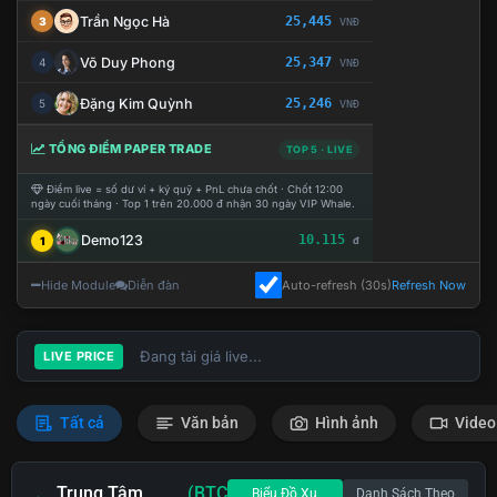
Trần Ngọc Hà
25,445
3
VNĐ
Võ Duy Phong
25,347
4
VNĐ
Đặng Kim Quỳnh
25,246
5
VNĐ
TỔNG ĐIỂM PAPER TRADE
TOP 5 · LIVE
Điểm live = số dư ví + ký quỹ + PnL chưa chốt · Chốt 12:00
ngày cuối tháng · Top 1 trên 20.000 đ nhận 30 ngày VIP Whale.
Demo123
10.115
1
đ
Hide Module
Diễn đàn
Auto-refresh (30s)
Refresh Now
Đang tải giá live...
LIVE PRICE
Tất cả
Văn bản
Hình ảnh
Video
Trung Tâm
(BTC
Biểu Đồ Xu
Danh Sách Theo