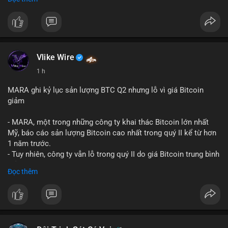
mục chứng chỉ cho tài sản số tại Mỹ.
- Sự trì hoãn có thể ảnh hưởng đến sự tin tưởng của nhà đầu tư
và phát triển thị trường crypto tại Mỹ.
$btc $eth
Vlike Wire
#vlikevn
#titanbot
1 h
📰 Nguồn: CoinDesk
MARA ghi kỷ lục sản lượng BTC Q2 nhưng lỗ vì giá Bitcoin
giảm
- MARA, một trong những công ty khai thác Bitcoin lớn nhất
Mỹ, báo cáo sản lượng Bitcoin cao nhất trong quý II kể từ hơn
1 năm trước.
- Tuy nhiên, công ty vẫn lỗ trong quý II do giá Bitcoin trung bình
giảm 28% so với cùng kỳ năm trước.
Đọc thêm
- Sự tăng sản lượng không đủ bù đắp cho sự suy giảm giá trị
của Bitcoin, ảnh hưởng trực tiếp đến doanh thu và lợi nhuận.
$btc
#btc