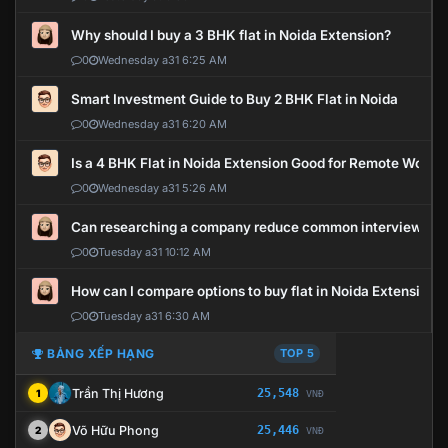
Why should I buy a 3 BHK flat in Noida Extension?
0
Wednesday a31 6:25 AM
Smart Investment Guide to Buy 2 BHK Flat in Noida
0
Wednesday a31 6:20 AM
Is a 4 BHK Flat in Noida Extension Good for Remote Work?
0
Wednesday a31 5:26 AM
Can researching a company reduce common interview mi
0
Tuesday a31 10:12 AM
How can I compare options to buy flat in Noida Extension?
0
Tuesday a31 6:30 AM
BẢNG XẾP HẠNG
TOP 5
Trần Thị Hương
25,548
1
VNĐ
Võ Hữu Phong
25,446
2
VNĐ