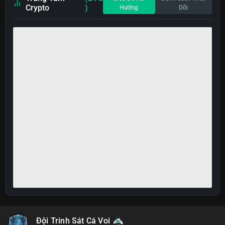
Crypto
)
Hướng
Dõi
Đội Trinh Sát Cá Voi