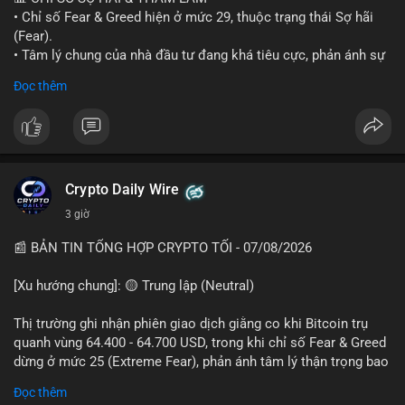
• Chỉ số Fear & Greed hiện ở mức 29, thuộc trạng thái Sợ hãi
#vlikevn
#titanbot
(Fear).
• Tâm lý chung của nhà đầu tư đang khá tiêu cực, phản ánh sự
📰 Nguồn: Cointelegraph
thận trọng cao độ trước các biến động thị trường.
Đọc thêm
📈 XU HƯỚNG TÌM KIẾM & THẢO LUẬN
• CoinGecko Trending: Plume (PLUME), Cash Cat (CASHCAT),
Biconomy (BICO), Hashflow (HFT), Ondo (ONDO), StonkBroker
(STONKBROKER), (PUMP).
• LunarCrush Trending: Ethereum, Solana, Dogecoin, Polkadot,
Crypto Daily Wire
Chainlink.
3 giờ
• Google Trends Việt Nam: Các chủ đề về bóng đá (Man Utd,
Viettel) và các từ khóa đời sống khác đang chiếm ưu thế.
📰 BẢN TIN TỔNG HỢP CRYPTO TỐI - 07/08/2026
💬 DÒNG CHẢY TIN TỨC & TRUYỀN THÔNG
[Xu hướng chung]: 🟡 Trung lập (Neutral)
• Tin tức pháp lý: Tòa phúc thẩm Hoa Kỳ giữ nguyên bản án 25
năm tù đối với Sam Bankman-Fried (FTX).
Thị trường ghi nhận phiên giao dịch giằng co khi Bitcoin trụ
• Tin tức vĩ mô: Cảnh báo về tình trạng stagflation (lạm phát
quanh vùng 64.400 - 64.700 USD, trong khi chỉ số Fear & Greed
đình trệ) từ dữ liệu PMI của Mỹ; thu nhập của người Mỹ đang
dừng ở mức 25 (Extreme Fear), phản ánh tâm lý thận trọng bao
chịu áp lực lớn.
trùm giới đầu tư.
Đọc thêm
• Tin tức Binance: Binance chuẩn bị nâng cấp dịch vụ giao dịch