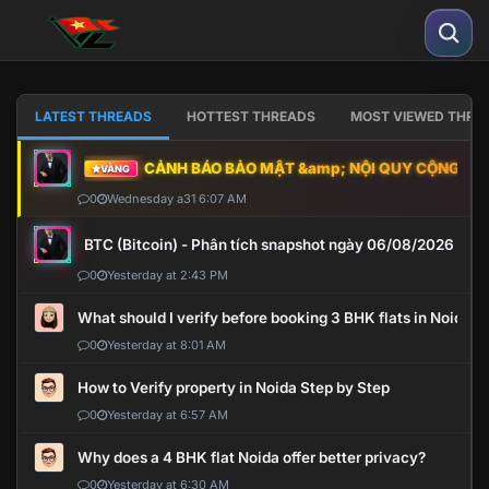
LATEST THREADS
HOTTEST THREADS
MOST VIEWED THRE
CẢNH BÁO BẢO MẬT &amp; NỘI QUY CỘNG ĐỒNG
VÀNG
0
Wednesday a31 6:07 AM
BTC (Bitcoin) - Phân tích snapshot ngày 06/08/2026
0
Yesterday at 2:43 PM
What should I verify before booking 3 BHK flats in Noida?
0
Yesterday at 8:01 AM
How to Verify property in Noida Step by Step
0
Yesterday at 6:57 AM
Why does a 4 BHK flat Noida offer better privacy?
0
Yesterday at 6:30 AM