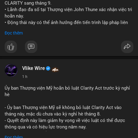
CLARITY sang tháng 9.
• Lãnh đạo đa số tại Thượng viện John Thune xác nhận việc trì
hoãn này.
• Động thái này có thể ảnh hưởng đến tiến trình lập pháp liên
quan đến khung pháp lý tiền điện tử tại Mỹ.
Đọc thêm
$btc $eth
#vlikevn
#titanbot
📰 Nguồn: Cointelegraph
Vlike Wire
1 h
Ủy ban Thượng viện Mỹ hoãn bỏ luật Clarity Act trước kỳ nghỉ
hè
- Ủy ban Thượng viện Mỹ sẽ không bỏ luật Clarity Act vào
tháng này, mặc dù chưa vào kỳ nghỉ hè tháng 8.
- Quyết định này làm giảm hy vọng về việc luật có thể được
thông qua và có hiệu lực trong năm nay.
- Luật Clarity Act nhằm cung cấp quy định rõ ràng hơn về danh
Đọc thêm