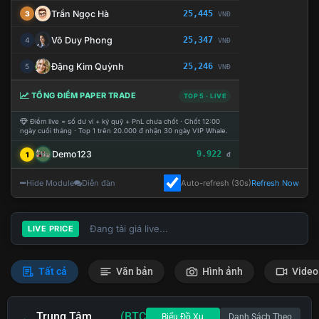
Trần Ngọc Hà
25,445
3
VNĐ
Võ Duy Phong
25,347
4
VNĐ
Đặng Kim Quỳnh
25,246
5
VNĐ
TỔNG ĐIỂM PAPER TRADE
TOP 5 · LIVE
Điểm live = số dư ví + ký quỹ + PnL chưa chốt · Chốt 12:00
ngày cuối tháng · Top 1 trên 20.000 đ nhận 30 ngày VIP Whale.
Demo123
9.922
1
đ
Hide Module
Diễn đàn
Auto-refresh (30s)
Refresh Now
Đang tải giá live...
LIVE PRICE
Tất cả
Văn bản
Hình ảnh
Video
Trung Tâm
(BTC
Biểu Đồ Xu
Danh Sách Theo