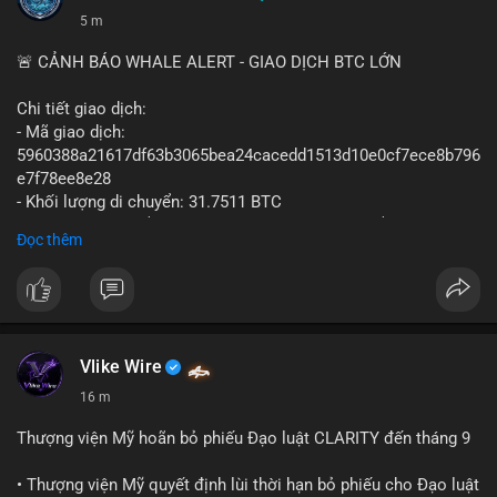
5 m
🚨 CẢNH BÁO WHALE ALERT - GIAO DỊCH BTC LỚN
Chi tiết giao dịch:
- Mã giao dịch:
5960388a21617df63b3065bea24cacedd1513d10e0cf7ece8b796
e7f78ee8e28
- Khối lượng di chuyển: 31.7511 BTC
- Giá trị ước tính: $2,042,300.50 USD (theo thị giá $64,322.12
Đọc thêm
USD)
- Thời gian: 03:19:19 2
Vlike Wire
16 m
Thượng viện Mỹ hoãn bỏ phiếu Đạo luật CLARITY đến tháng 9
• Thượng viện Mỹ quyết định lùi thời hạn bỏ phiếu cho Đạo luật