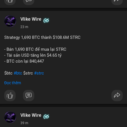
$btc $eth
#vlikevn
#titanbot
Vlike Wire
23 m
📰 Nguồn: CoinDesk
Strategy 1,690 BTC thành $108.6M STRC
- Bán 1,690 BTC để mua lại STRC
- Tài sản USD tăng lên $4.65 tỷ
- BTC còn lại 840,447
$btc
#btc
$strc
#strc
Đọc thêm
#vlikevn
#titanbot
📰 Nguồn: Cointelegraph
Vlike Wire
39 m