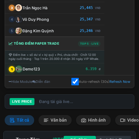
Trần Ngọc Hà
25,445
3
VNĐ
Võ Duy Phong
25,347
4
VNĐ
Đặng Kim Quỳnh
25,246
5
VNĐ
TỔNG ĐIỂM PAPER TRADE
TOP 5 · LIVE
Điểm live = số dư ví + ký quỹ + PnL chưa chốt · Chốt 12:00
ngày cuối tháng · Top 1 trên 20.000 đ nhận 30 ngày VIP Whale.
Demo123
6.359
1
đ
Hide Module
Diễn đàn
Auto-refresh (30s)
Refresh Now
Đang tải giá live...
LIVE PRICE
Tất cả
Văn bản
Hình ảnh
Video