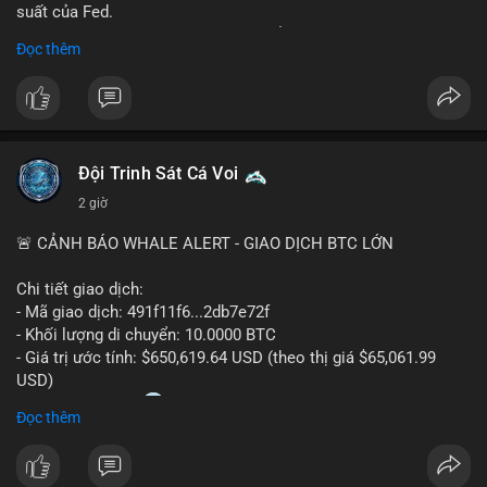
suất của Fed.
- Cần theo dõi sát sao dữ liệu CPI để dự đoán biến động tiếp
Đọc thêm
theo.
#bitcoin
#btc
#cryptonews
#binancesquare
#cpi
$btc
Đội Trinh Sát Cá Voi
#vlikevn
#titanbot
2 giờ
📰 Nguồn: Cointelegraph
🚨 CẢNH BÁO WHALE ALERT - GIAO DỊCH BTC LỚN
Chi tiết giao dịch:
- Mã giao dịch: 491f11f6...2db7e72f
- Khối lượng di chuyển: 10.0000 BTC
- Giá trị ước tính: $650,619.64 USD (theo thị giá $65,061.99
USD)
- Thời gian: 11:20
2 2026-08-10 UTC
Đọc thêm
Nhận định phân tích hành vi của Cá voi dựa trên giao dịch này:
Giao dịch 10 BTC trị giá hơn 650 nghìn USD được thực hiện