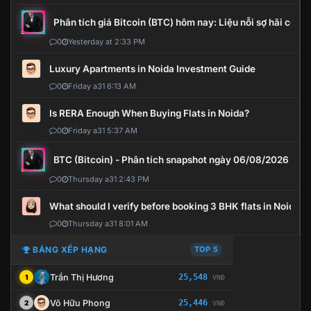
Phân tích giá Bitcoin (BTC) hôm nay: Liệu nỗi sợ hãi có mở 
0
Yesterday at 2:33 PM
Luxury Apartments in Noida Investment Guide
0
Friday a31 6:13 AM
Is RERA Enough When Buying Flats in Noida?
0
Friday a31 5:37 AM
BTC (Bitcoin) - Phân tích snapshot ngày 06/08/2026
0
Thursday a31 2:43 PM
What should I verify before booking 3 BHK flats in Noida?
0
Thursday a31 8:01 AM
BẢNG XẾP HẠNG
TOP 5
Trần Thị Hương
25,548
1
VNĐ
Võ Hữu Phong
25,446
2
VNĐ