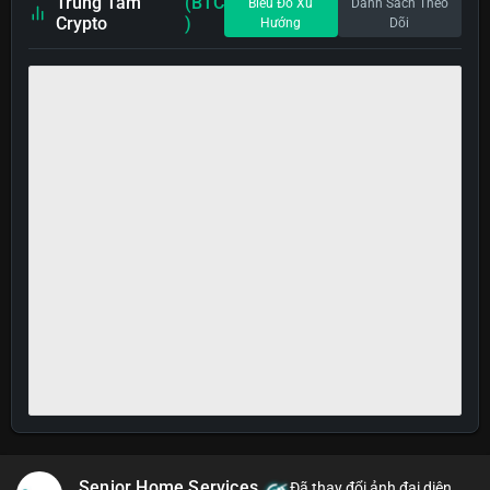
Trung Tâm
(BTC
Biểu Đồ Xu
Danh Sách Theo
Crypto
)
Hướng
Dõi
Senior Home Services
Đã thay đổi ảnh đại diện