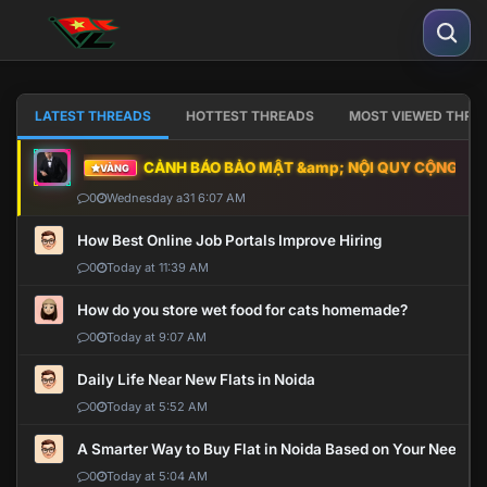
LATEST THREADS
HOTTEST THREADS
MOST VIEWED THRE
CẢNH BÁO BẢO MẬT &amp; NỘI QUY CỘNG ĐỒNG
VÀNG
0
Wednesday a31 6:07 AM
How Best Online Job Portals Improve Hiring
0
Today at 11:39 AM
How do you store wet food for cats homemade?
0
Today at 9:07 AM
Daily Life Near New Flats in Noida
0
Today at 5:52 AM
A Smarter Way to Buy Flat in Noida Based on Your Needs
0
Today at 5:04 AM