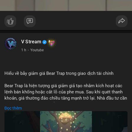
V Stream
1 h
·
Youtube
Hiểu về bẫy giảm giá Bear Trap trong giao dịch tài chính
Bear Trap là hiện tượng giá giảm giả tạo nhằm kích hoạt các
lệnh bán khống hoặc cắt lỗ của phe mua. Sau khi quét thanh
khoản, giá thường đảo chiều tăng mạnh trở lại. Nhà đầu tư cần
nhận diện mô hình này để tránh bị thao túng tâm lý và tối ưu
Đọc thêm
hóa điểm vào lệnh.
🎥 Xem video trực tiếp tại: