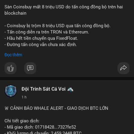
Sàn Coinsbuy mất 8 triệu USD do tấn công đồng bộ trên hai
blockchain
- Coinsbuy bị trộm 8 triệu USD qua tấn công đồng bộ.
- Tấn công diễn ra trên TRON và Ethereum.
- Hầu hết tiền chuyển qua FixedFloat.
- Đường tấn công vẫn chưa xác định.
Đọc thêm
#binancesquare
#cryptonews
#coinsbuy
#trx
#eth
$trx $eth
#vlikevn
#titanbot
Đội Trinh Sát Cá Voi
📰 Nguồn: CoinDesk
1 h
🚨 CẢNH BÁO WHALE ALERT - GIAO DỊCH BTC LỚN
Chi tiết giao dịch:
- Mã giao dịch: 01718428...7327fe52
- Khối lượng di chuyển: 2,459.2448 BTC