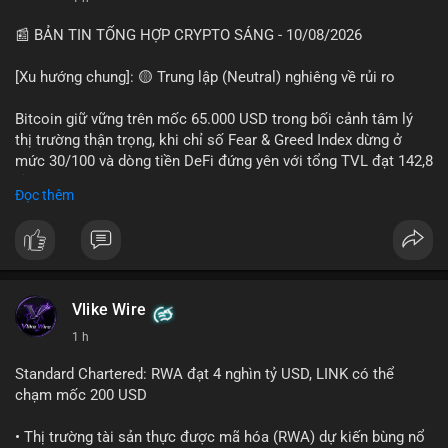
• Khuyến nghị: Cẩn trọng với các lệnh Long/Short khi Bitcoin
chưa thoát khỏi vùng giá hiện tại. Theo dõi sát các tin tức về
📰 BẢN TIN TỔNG HỢP CRYPTO SÁNG - 10/08/2026
lạm phát (CPI) và động thái của các quỹ lớn.
[Xu hướng chung]: 🟡 Trung lập (Neutral) nghiêng về rủi ro
📊 Nguồn: Radar Tâm Lý Thị Trường
Bitcoin giữ vững trên mốc 65.000 USD trong bối cảnh tâm lý
thị trường thận trọng, khi chỉ số Fear & Greed Index dừng ở
mức 30/100 và dòng tiền DeFi đứng yên với tổng TVL đạt 142,8
tỷ USD.
Đọc thêm
- Thị trường & Giá cả: BTC giao dịch quanh vùng 65.200 USD,
tăng gần 3% khi Iran-Oman hứa mở lại eo Hormuz, giảm lo ngại
địa chính trị. Hoạt động cá voi diễn ra sôi động với lệnh
chuyển 458 BTC trị giá gần 30 triệu USD cùng nhiều giao dịch
lớn khác. Đáng chú ý, thanh lý Short chiếm tới 81,7% tổng 35,7
Vlike Wire
triệu USD thanh lý trong 24h, cho thấy phe bán đang yếu thế.
1 h
- DeFi & Công nghệ: Standard Chartered dự báo thị trường RWA
Standard Chartered: RWA đạt 4 nghìn tỷ USD, LINK có thể
sẽ bùng nổ lên 4 nghìn tỷ USD, kéo theo giá trị token LINK có
chạm mốc 200 USD
thể tăng 25 lần, chạm mốc 200 USD vào năm 2030. Mastercard
hoàn tất thương vụ mua lại startup stablecoin BVNK trị giá 1,8
• Thị trường tài sản thực được mã hóa (RWA) dự kiến bùng nổ