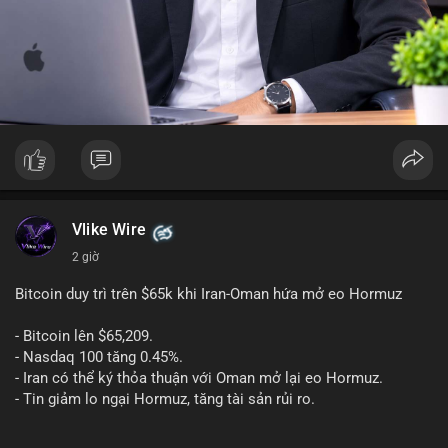
Vlike Wire
2 giờ
Bitcoin duy trì trên $65k khi Iran-Oman hứa mở eo Hormuz
- Bitcoin lên $65,209.
- Nasdaq 100 tăng 0.45%.
- Iran có thể ký thỏa thuận với Oman mở lại eo Hormuz.
- Tin giảm lo ngại Hormuz, tăng tài sản rủi ro.
#binancesquare
#cryptonews
#btc