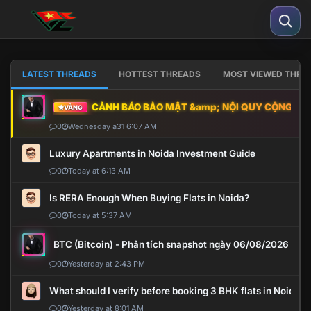
LATEST THREADS
HOTTEST THREADS
MOST VIEWED THRE
CẢNH BÁO BẢO MẬT &amp; NỘI QUY CỘNG ĐỒNG
VÀNG
0
Wednesday a31 6:07 AM
Luxury Apartments in Noida Investment Guide
0
Today at 6:13 AM
Is RERA Enough When Buying Flats in Noida?
0
Today at 5:37 AM
BTC (Bitcoin) - Phân tích snapshot ngày 06/08/2026
0
Yesterday at 2:43 PM
What should I verify before booking 3 BHK flats in Noida?
0
Yesterday at 8:01 AM