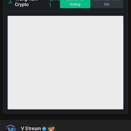
Crypto
)
Hướng
Dõi
V Stream