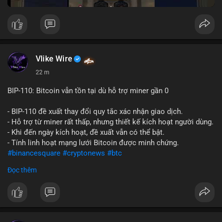
Vlike Wire
22 m
BIP-110: Bitcoin vẫn tồn tại dù hỗ trợ miner gần 0
- BIP-110 đề xuất thay đổi quy tắc xác nhận giao dịch.
- Hỗ trợ từ miner rất thấp, nhưng thiết kế kích hoạt người dùng.
- Khi đến ngày kích hoạt, đề xuất vẫn có thể bật.
- Tính linh hoạt mạng lưới Bitcoin được minh chứng.
#binancesquare
#cryptonews
#btc
Đọc thêm
$btc
#vlikevn
#titanbot
📰 Nguồn: CoinDesk