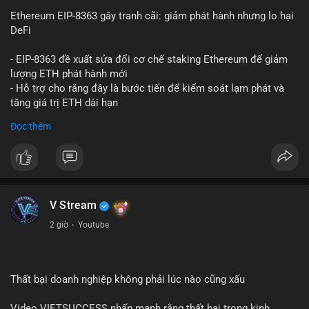
Ethereum EIP-8363 gây tranh cãi: giảm phát hành nhưng lo hại
DeFi
- EIP-8363 đề xuất sửa đổi cơ chế staking Ethereum để giảm
lượng ETH phát hành mới
- Hỗ trợ cho rằng đây là bước tiến để kiểm soát lạm phát và
tăng giá trị ETH dài hạn
- Các nhà phê bình lo ngại việc giảm phần thưởng sẽ làm yếu
Đọc thêm
động lực staking, ảnh hưởng đến bảo mật mạng lưới
- Lo ngại thêm: có thể làm giảm hấp dẫn của DeFi, giảm sự phi
tập trung và làm chậm sự tham gia của nhà đầu tư istituционаl
- Diễn ra trong bối cảnh Ethereum đang cân bằng giữa giảm
phát hành và duy trì sức hấp dẫn cho hệ sinh thái
#binancesquare
#cryptonews
#eth
#defi
#eip8363
V Stream
2 giờ
·
Youtube
$eth
#vlikevn
#titanbot
Thất bại doanh nghiệp không phải lúc nào cũng xấu
📰 Nguồn: Cointelegraph
Video VIETSUCCESS nhấn mạnh rằng thất bại trong kinh