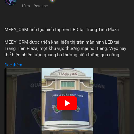
10 m
·
Youtube
MEEY_CRM tiếp tục hiển thị trên LED tại Tràng Tiền Plaza
MEEY_CRM được triển khai hiển thị trên màn hình LED tại
Tràng Tiền Plaza, một khu vực thương mại nổi tiếng. Việc này
thể hiện chiến lược quảng bá thương hiệu thông qua công
nghệ hiển thị công cộng. Tràng Tiền Plaza thu hút lượng khách
Đọc thêm
lớn hàng ngày, giúp tăng cường nhận diện thương hiệu
MEEY_CRM. Mô hình này kết hợp công nghệ LED với việc đặt
sản tại điểm giao thông quan trọng.
🎥 Xem video trực tiếp tại:
Nguồn: Đồng Tâm