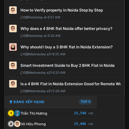
How to Verify property in Noida Step by Step
0
Yesterday at 6:57 AM
Why does a 4 BHK flat Noida offer better privacy?
0
Yesterday at 6:30 AM
Why should I buy a 3 BHK flat in Noida Extension?
0
Wednesday a31 6:25 AM
Smart Investment Guide to Buy 2 BHK Flat in Noida
0
Wednesday a31 6:20 AM
Is a 4 BHK Flat in Noida Extension Good for Remote Work?
0
Wednesday a31 5:26 AM
BẢNG XẾP HẠNG
TOP 5
Trần Thị Hương
25,548
1
VNĐ
Võ Hữu Phong
25,446
2
VNĐ