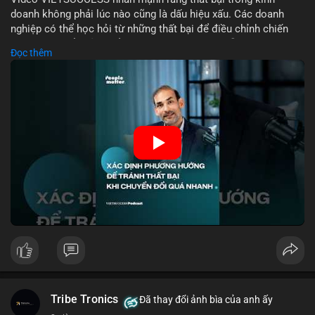
doanh không phải lúc nào cũng là dấu hiệu xấu. Các doanh
nghiệp có thể học hỏi từ những thất bại để điều chỉnh chiến
lược, phát triển sản phẩm mới, hoặc phát hiện lỗi trong quy
Đọc thêm
trình. Trong lĩnh vực tài chính và crypto, hiểu rõ nguyên nhân
thất bại giúp quản lý rủi ro hiệu quả và tránh lặp lại sai lầm.
Điều này đặc biệt quan trọng khi áp dụng vào các mô hình kinh
doanh mới hoặc đầu tư vào dự án blockchain.
🎥 Xem video trực tiếp tại:
Nguồn: VIETSUCCESS
Tribe Tronics
Đã thay đổi ảnh bìa của anh ấy