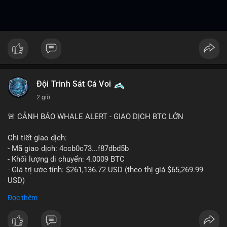
Đội Trinh Sát Cá Voi
2 giờ
🚨 CẢNH BÁO WHALE ALERT - GIAO DỊCH BTC LỚN
Chi tiết giao dịch:
- Mã giao dịch: 4ccb0c73...f87dbd5b
- Khối lượng di chuyển: 4.0009 BTC
- Giá trị ước tính: $261,136.72 USD (theo thị giá $65,269.99
USD)
- Thời gian: 13:19:46 2026-08-07 UTC
Đọc thêm
Nhận định phân tích:
Khối lượng 4.0009 BTC tương đương hơn 261 nghìn USD,