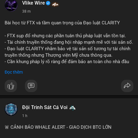
Vlike Wire
38 m
Bài học từ FTX và tầm quan trọng của Đạo luật CLARITY
- FTX sụp đổ nhưng các phần tuân thủ pháp luật vẫn tồn tại.
- Tài chính truyền thống đang hội nhập mạnh mẽ với tài sản số.
- Đạo luật CLARITY nhằm bảo vệ tài sản số tương tự tài chính
truyền thống nhưng Thượng viện Mỹ chưa thông qua.
- Cần khung pháp lý rõ ràng để đảm bảo an toàn cho nhà đầu
tư.
Đọc thêm
#binancesquare
#cryptonews
#ftx
#regulation
#clarityact
$btc $eth
#vlikevn
#titanbot
Đội Trinh Sát Cá Voi
1 h
📰 Nguồn: CoinDesk
🚨 CẢNH BÁO WHALE ALERT - GIAO DỊCH BTC LỚN