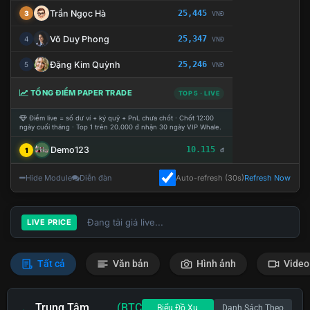
Trần Ngọc Hà
25,445
3
VNĐ
Võ Duy Phong
25,347
4
VNĐ
Đặng Kim Quỳnh
25,246
5
VNĐ
TỔNG ĐIỂM PAPER TRADE
TOP 5 · LIVE
Điểm live = số dư ví + ký quỹ + PnL chưa chốt · Chốt 12:00
ngày cuối tháng · Top 1 trên 20.000 đ nhận 30 ngày VIP Whale.
Demo123
10.115
1
đ
Hide Module
Diễn đàn
Auto-refresh (30s)
Refresh Now
Đang tải giá live...
LIVE PRICE
Tất cả
Văn bản
Hình ảnh
Video
Trung Tâm
(BTC
Biểu Đồ Xu
Danh Sách Theo