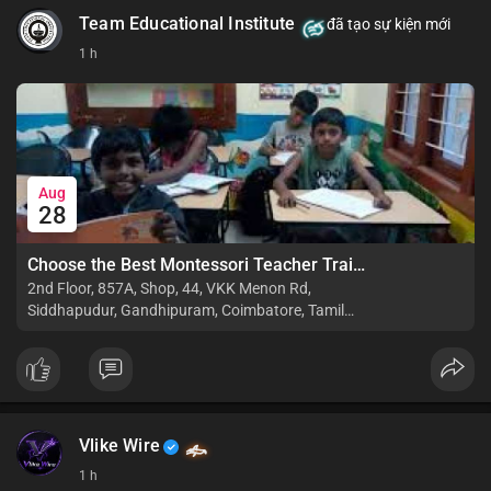
Team Educational Institute
đã tạo sự kiện mới
📰 Nguồn: CoinDesk
1 h
Aug
28
Choose the Best Montessori Teacher Training Institute in Coimbatore for a Rewarding Career
2nd Floor, 857A, Shop, 44, VKK Menon Rd,
Siddhapudur, Gandhipuram, Coimbatore, Tamil
Nadu 641044
Vlike Wire
1 h