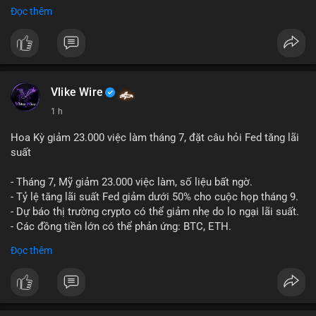
hình AI (
#gpt
,
#deepseek
,
#gemini
,
#claude
,
#ai
).
Đọc thêm
#russia
#cryptonews
#regulation
#fsb
$btc $eth
#vlikevn
#titanbot
Vlike Wire
📰 Nguồn: CoinDesk
1 h
Hoa Kỳ giảm 23.000 việc làm tháng 7, đặt câu hỏi Fed tăng lãi
suất
- Tháng 7, Mỹ giảm 23.000 việc làm, số liệu bất ngờ.
- Tỷ lệ tăng lãi suất Fed giảm dưới 50% cho cuộc họp tháng 9.
- Dự báo thị trường crypto có thể giảm nhẹ do lo ngại lãi suất.
- Các đồng tiền lớn có thể phản ứng: BTC, ETH.
Đọc thêm
#binancesquare
#cryptonews
#btc
#eth
$btc $eth
#vlikevn
#titanbot