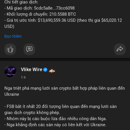
Chi tiết giao dịch:
- Mã giao dịch: 5cdc5a8e...73cc6098
- Khối lượng di chuyển: 210.5588 BTC
- Giá trị ước tính: $13,690,559.36 USD (theo thị giá $65,020.12
USD)
- Thời gian: 14:19:51 2026-08-07 UTC
Đọc thêm
Nhận định phân tích hành vi của Cá voi dựa trên giao dịch này
(ví dụ: chuyển dịch lượng lớn coin, gom hàng ví lạnh, áp lực
bán tiềm năng...) và tác động tâm lý thị trường.
Lời khuyên ngắn gọn cho nhà đầu tư nhỏ lẻ.
Vlike Wire
Hashtags: Tự trích xuất 3-5 hashtag ĐỘC NHẤT từ nội dung
1 h
chính của bài viết này. Hashtag phải là các từ khóa cụ thể xuất
hiện trong bài (khối lượng BTC, hành vi cá voi, loại ví, mức giá
Nga triệt phá mạng lưới sàn crypto bất hợp pháp liên quan đến
USD). TUYỆT ĐỐI KHÔNG lặp lại các hashtag chung chung
Ukraine
giống nhau ở mọi bài như
#whalealert
,
#smartmoney
,
#cryptonews
,
#vlikesignals
. Mỗi bài viết phải có bộ hashtag
- FSB bắt ít nhất 20 đối tượng liên quan đến mạng lưới sàn
riêng biệt phản ánh đúng nội dung cụ thể của giao dịch đó. Ví
giao dịch crypto không phép.
dụ nếu giao dịch 45 BTC chuyển ví lạnh:
#45btc
#vilanh
- Nhóm này bị cáo buộc lừa đảo nhiều công dân Nga.
#tichluydaihan
#btcmempool
. KHÔNG dùng hashtag tên mô
- Nga khẳng định các sàn này có liên kết với Ukraine.