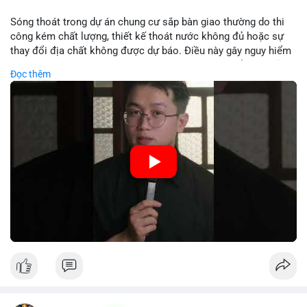
Lời khuyên:
Sóng thoát trong dự án chung cư sắp bàn giao thường do thi
Nhà đầu tư nên theo dõi các bước tiếp theo của địa chỉ ví nhận
công kém chất lượng, thiết kế thoát nước không đủ hoặc sự
để xác định rõ xu hướng. Tránh hành động theo cảm xúc; hãy
thay đổi địa chất không được dự báo. Điều này gây nguy hiểm
quan sát khối lượng khớp lệnh trên sàn trong 24-48 giờ tới để
cho cấu trúc và an toàn cư dân. Nhà đầu tư cần kiểm tra kỹ
Đọc thêm
đưa ra quyết định hợp lý.
trước khi nhận nhà.
#56dot7479btc
#chuyendichlon
#aplucban
#vilanhtichluy
🎥 Xem video trực tiếp tại:
#btcusd64942
Nguồn: 5 Phút Crypto