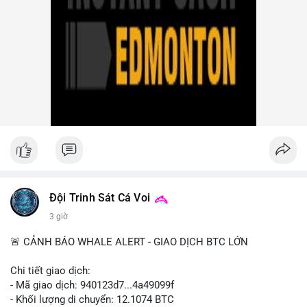
Group vụ hack 1,5 tỷ USD, đã nhận lệnh đóng băng tài sản.
Circle mở rộng USDC lên OKX qua X Layer. BitGo IPO thành
công ở mức 18 USD/cổ phiếu, định giá 2 tỷ USD.
Nhà đầu tư nên theo dõi sát dòng tiền cá voi khi xuất hiện
nhiều giao dịch lớn (từ 4 BTC đến 210 BTC) trong ngày, ưu tiên
quản trị rủi ro trong bối cảnh thanh khoản suy yếu.
Xem chi tiết các bài viết đầy đủ tại dòng thời gian của Vlike.vn!
#ofacsanctions
#bitgoipo
#bybitlawsuit
#crodelist
#nearshortsignal
Đội Trinh Sát Cá Voi
3 giờ
🚨 CẢNH BÁO WHALE ALERT - GIAO DỊCH BTC LỚN
Chi tiết giao dịch:
- Mã giao dịch: 940123d7...4a49099f
- Khối lượng di chuyển: 12.1074 BTC