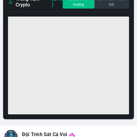
Crypto
)
Hướng
Dõi
Đội Trinh Sát Cá Voi