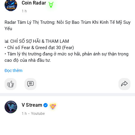
Coin Radar
1 h
Radar Tâm Lý Thị Trường: Nỗi Sợ Bao Trùm Khi Kinh Tế Mỹ Suy
Yếu
📊 CHỈ SỐ SỢ HÃI & THAM LAM
• Chỉ số Fear & Greed đạt 30 (Fear)
• Tâm lý thị trường đang ở mức sợ hãi, phản ánh sự thận trọng
cao độ của nhà đầu tư.
Đọc thêm
📈 XU HƯỚNG TÌM KIẾM & THẢO LUẬN
• CoinGecko Trending: PONS, PENGU, ONDO, WKC, HEI,
CASHCAT, CRO.
• LunarCrush Trending: Ethereum, Solana, Dogecoin, Polkadot,
Chainlink, Litecoin.
• Google Trends Việt Nam: Giá vàng thế giới, Giải bóng đá
V Stream
Ngoại hạng Anh, Tin 24h, Trường đại học.
1 h
·
Youtube
💬 DÒNG CHẢY TIN TỨC & TRUYỀN THÔNG
• Tin tức kinh tế: Mỹ mất 23.000 việc làm trong tháng 7, thấp