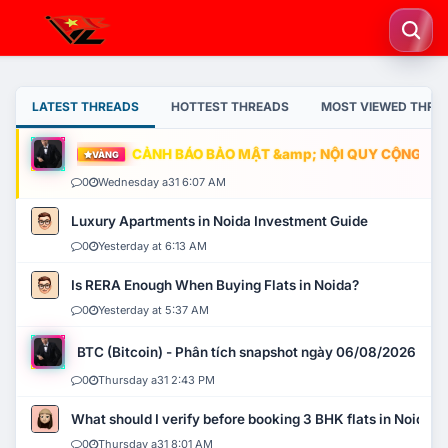
LATEST THREADS
HOTTEST THREADS
MOST VIEWED THRE
CẢNH BÁO BẢO MẬT &amp; NỘI QUY CỘNG ĐỒNG
VÀNG
0
Wednesday a31 6:07 AM
Luxury Apartments in Noida Investment Guide
0
Yesterday at 6:13 AM
Is RERA Enough When Buying Flats in Noida?
0
Yesterday at 5:37 AM
BTC (Bitcoin) - Phân tích snapshot ngày 06/08/2026
0
Thursday a31 2:43 PM
What should I verify before booking 3 BHK flats in Noida?
0
Thursday a31 8:01 AM