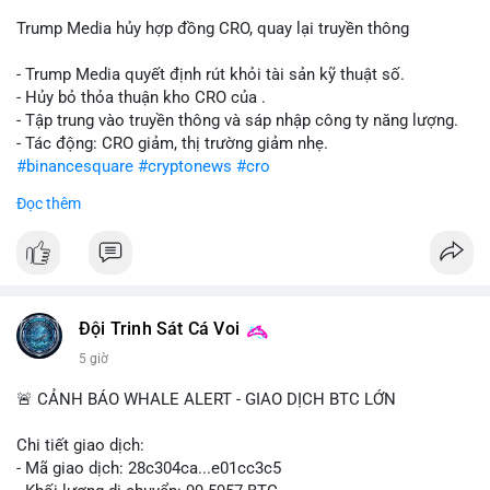
Trump Media hủy hợp đồng CRO, quay lại truyền thông
- Trump Media quyết định rút khỏi tài sản kỹ thuật số.
- Hủy bỏ thỏa thuận kho CRO của .
- Tập trung vào truyền thông và sáp nhập công ty năng lượng.
- Tác động: CRO giảm, thị trường giảm nhẹ.
#binancesquare
#cryptonews
#cro
Đọc thêm
$cro
#vlikevn
#titanbot
📰 Nguồn: CoinDesk
Đội Trinh Sát Cá Voi
5 giờ
🚨 CẢNH BÁO WHALE ALERT - GIAO DỊCH BTC LỚN
Chi tiết giao dịch:
- Mã giao dịch: 28c304ca...e01cc3c5