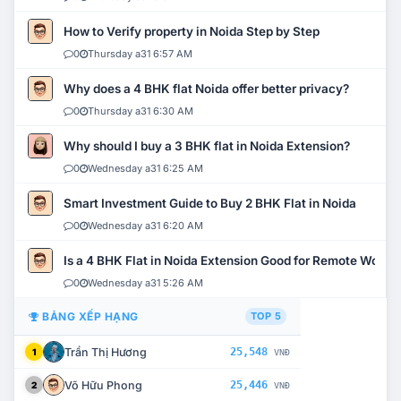
How to Verify property in Noida Step by Step
0
Thursday a31 6:57 AM
Why does a 4 BHK flat Noida offer better privacy?
0
Thursday a31 6:30 AM
Why should I buy a 3 BHK flat in Noida Extension?
0
Wednesday a31 6:25 AM
Smart Investment Guide to Buy 2 BHK Flat in Noida
0
Wednesday a31 6:20 AM
Is a 4 BHK Flat in Noida Extension Good for Remote Work?
0
Wednesday a31 5:26 AM
BẢNG XẾP HẠNG
TOP 5
Trần Thị Hương
25,548
1
VNĐ
Võ Hữu Phong
25,446
2
VNĐ