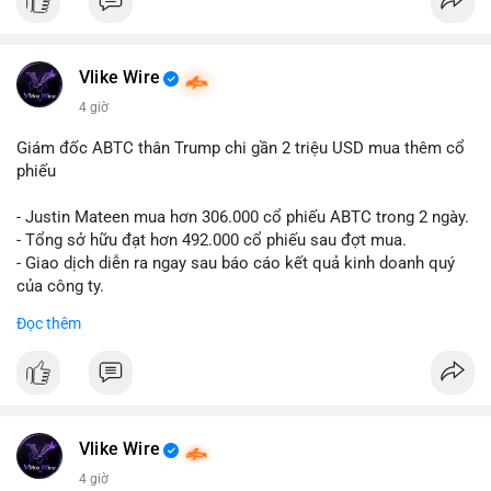
#12dot1btc
#786kusd
#dichuyenvinuong
#khangcu64900
$cro
#mempoolbtc
#vlikevn
#titanbot
Vlike Wire
📰 Nguồn: Cointelegraph
4 giờ
Giám đốc ABTC thân Trump chi gần 2 triệu USD mua thêm cổ
phiếu
- Justin Mateen mua hơn 306.000 cổ phiếu ABTC trong 2 ngày.
- Tổng sở hữu đạt hơn 492.000 cổ phiếu sau đợt mua.
- Giao dịch diễn ra ngay sau báo cáo kết quả kinh doanh quý
của công ty.
Đọc thêm
#abtc
#cryptonews
#stockmarket
#trump
$btc $eth
#vlikevn
#titanbot
Vlike Wire
📰 Nguồn: CoinDesk
4 giờ