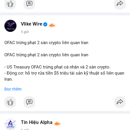
#btcmempool65k
Điều gì đang thúc đẩy sự tăng trưởng vượt bậc này? Hãy cùng
theo dõi các phân tích chuyên sâu về xu hướng công nghệ và
nhu cầu thị trường trong thời gian tới.
Vlike Wire
5 giờ
OFAC trừng phạt 2 sàn crypto liên quan Iran
OFAC trừng phạt 2 sàn crypto liên quan Iran
- US Treasury OFAC trừng phạt cá nhân và 2 sàn crypto.
- Động cơ: hỗ trợ rửa tiền $5 triệu tài sản kỹ thuật số liên quan
Iran.
- Các sàn bị cấm hoạt động, tài khoản bị khóa.
Đọc thêm
- Tác động: rủi ro cho thị trường crypto, tăng áp lực pháp lý.
#binancesquare
#cryptonews
#ofac
#ussanctions
#iran
$btc $eth
Tín Hiệu Alpha
#vlikevn
#titanbot