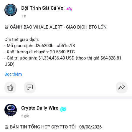
Đội Trinh Sát Cá Voi
1 h
🚨 CẢNH BÁO WHALE ALERT - GIAO DỊCH BTC LỚN
Chi tiết giao dịch:
- Mã giao dịch: d2c6200b...ab51c7f8
- Khối lượng di chuyển: 20.5840 BTC
- Giá trị ước tính: $1,334,436.40 USD (theo thị giá $64,828.81
USD)
- Thời gian: 00:19:43 2026-08-08 UTC
Đọc thêm
Nhận định phân tích: Giao dịch 20.58 BTC trị giá hơn 1.33 triệu
USD được thực hiện vào phiên Á, thời điểm thanh khoản
mỏng. Quy mô này nằm trong nhóm cá voi trung bình, chưa đủ
tạo áp lực bán trực tiếp lên sàn. Khả năng cao là hành vi tái
phân bổ tài sản giữa các ví nóng, hoặc chuẩn bị thanh khoản
Crypto Daily Wire
cho các lệnh OTC. Dòng tiền không đổ thẳng lên sàn tập trung,
2 giờ
nên rủi ro bán tháo ngắn hạn thấp, nhưng tâm lý thị trường có
thể dao động nhẹ do theo dõi sát biến động ví lớn.
📰 BẢN TIN TỔNG HỢP CRYPTO TỐI - 08/08/2026