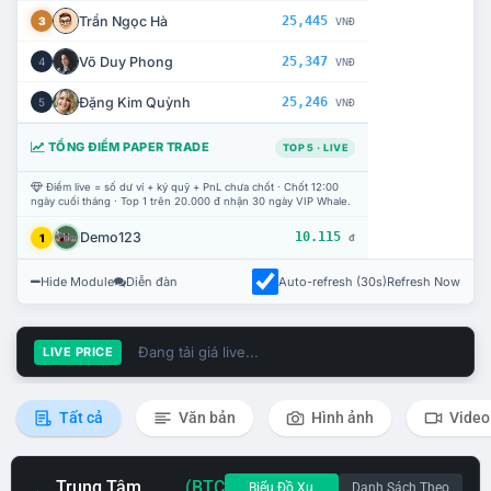
Trần Ngọc Hà
25,445
3
VNĐ
Võ Duy Phong
25,347
4
VNĐ
Đặng Kim Quỳnh
25,246
5
VNĐ
TỔNG ĐIỂM PAPER TRADE
TOP 5 · LIVE
Điểm live = số dư ví + ký quỹ + PnL chưa chốt · Chốt 12:00
ngày cuối tháng · Top 1 trên 20.000 đ nhận 30 ngày VIP Whale.
Demo123
10.115
1
đ
Hide Module
Diễn đàn
Auto-refresh (30s)
Refresh Now
Đang tải giá live...
LIVE PRICE
Tất cả
Văn bản
Hình ảnh
Video
Trung Tâm
(BTC
Biểu Đồ Xu
Danh Sách Theo