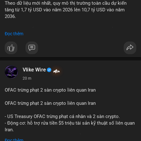
Theo dữ liệu mới nhất, quy mô thị trường toàn cầu dự kiến
Lời khuyên: Nhà đầu tư nhỏ lẻ nên quan sát thêm 2-4 giờ sau
tăng từ 1,7 tỷ USD vào năm 2026 lên 10,7 tỷ USD vào năm
khi giao dịch được xác nhận, tránh hành động theo cảm xúc.
2036.
Xác minh địa chỉ ví đích trước khi đưa ra quyết định vào lệnh,
ưu tiên quản trị rủi ro trong giai đoạn biến động mạnh.
Mức tăng trưởng này tương ứng với tốc độ tăng trưởng kép
Đọc thêm
hàng năm (CAGR) ấn tượng lên tới 20,2%.
#99dot6btc
#capvoichuyentien
#vilanhtichluy
#aplucban
#btcmempool65k
Điều gì đang thúc đẩy sự tăng trưởng vượt bậc này? Hãy cùng
theo dõi các phân tích chuyên sâu về xu hướng công nghệ và
nhu cầu thị trường trong thời gian tới.
Vlike Wire
20 m
OFAC trừng phạt 2 sàn crypto liên quan Iran
OFAC trừng phạt 2 sàn crypto liên quan Iran
- US Treasury OFAC trừng phạt cá nhân và 2 sàn crypto.
- Động cơ: hỗ trợ rửa tiền $5 triệu tài sản kỹ thuật số liên quan
Iran.
- Các sàn bị cấm hoạt động, tài khoản bị khóa.
Đọc thêm