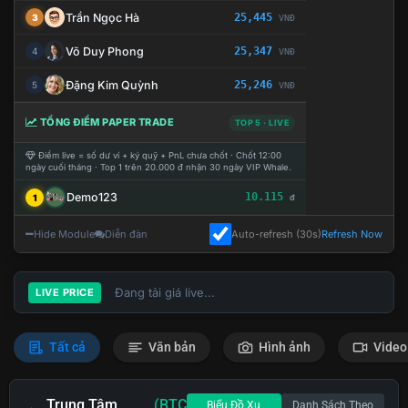
Trần Ngọc Hà
25,445
3
VNĐ
Võ Duy Phong
25,347
4
VNĐ
Đặng Kim Quỳnh
25,246
5
VNĐ
TỔNG ĐIỂM PAPER TRADE
TOP 5 · LIVE
Điểm live = số dư ví + ký quỹ + PnL chưa chốt · Chốt 12:00
ngày cuối tháng · Top 1 trên 20.000 đ nhận 30 ngày VIP Whale.
Demo123
10.115
1
đ
Hide Module
Diễn đàn
Auto-refresh (30s)
Refresh Now
Đang tải giá live...
LIVE PRICE
Tất cả
Văn bản
Hình ảnh
Video
Trung Tâm
(BTC
Biểu Đồ Xu
Danh Sách Theo