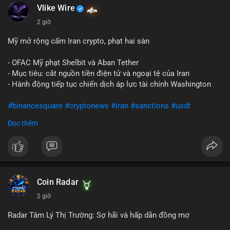
Vlike Wire
2 giờ
Mỹ mở rộng cấm Iran crypto, phạt hai sàn
- OFAC Mỹ phạt Shelbit và Aban Tether
- Mục tiêu: cắt nguồn tiền điện tử và ngoại tệ của Iran
- Hành động tiếp tục chiến dịch áp lực tài chính Washington
#binancesquare
#cryptonews
#iran
#sanctions
#usdt
Đọc thêm
$usdt
#vlikevn
#titanbot
📰 Nguồn: CoinDesk
Coin Radar
2 giờ
Radar Tâm Lý Thị Trường: Sợ hãi và hấp dẫn đồng mơ