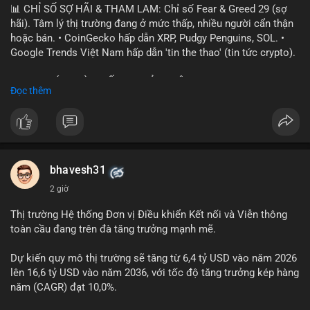
📊 CHỈ SỐ SỢ HÃI & THAM LAM: Chỉ số Fear & Greed 29 (sợ
hãi). Tâm lý thị trường đang ở mức thấp, nhiều người cẩn thận
hoặc bán. • CoinGecko hấp dẫn XRP, Pudgy Penguins, SOL. •
Google Trends Việt Nam hấp dẫn 'tin the thao' (tin tức crypto).
📈 XU HƯỚNG TÌM KIẾM & THẢO LUẬN: • XRP, SOL, PENGU,
Đọc thêm
ONDO, CASHCAT. • Chủ đề 'tô thị ty na' (tỷ giá) và 'giao thông'
(giao thông tài chính). • Bàn tán Binance Square tập trung vào
BTC breakout và lệnh long/short.
💬 DÒNG CHẢY TIN TỨC & TRUYỀN THÔNG: • Trump khẳng
định crypto là 'vấn đề lớn' giúp giảm áp lực USD. • Binance hỗ
bhavesh31
trợ cổ phiếu Apple/IBM. • Bài đăng hấp dẫn về $HFT, $SKYAI,
2 giờ
$BICO. • Tin nhắn cảnh báo về hack North Korea (Bybit).
Thị trường Hệ thống Đơn vị Điều khiển Kết nối và Viễn thông
💡 NHẬN ĐỊNH & KHUYẾN NGHỊ: Tâm lý thị trường đang phân
toàn cầu đang trên đà tăng trưởng mạnh mẽ.
cực. Sợ hãi do chỉ số thấp, nhưng hấp dẫn từ xu hướng meme
coin (PENGU, CASHCAT) và tin cậy từ các dự án lớn (BTC,
Dự kiến quy mô thị trường sẽ tăng từ 6,4 tỷ USD vào năm 2026
SOL). Rủi ro tăng nếu không có thông tin rõ ràng về quy định.
lên 16,6 tỷ USD vào năm 2036, với tốc độ tăng trưởng kép hàng
năm (CAGR) đạt 10,0%.
📊 Nguồn: Radar Tâm Lý Thị Trường