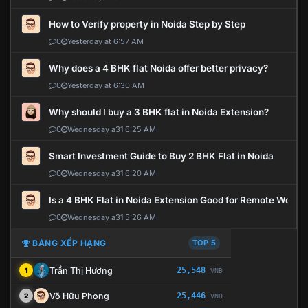
How to Verify property in Noida Step by Step
0
Yesterday at 6:57 AM
Why does a 4 BHK flat Noida offer better privacy?
0
Yesterday at 6:30 AM
Why should I buy a 3 BHK flat in Noida Extension?
0
Wednesday a31 6:25 AM
Smart Investment Guide to Buy 2 BHK Flat in Noida
0
Wednesday a31 6:20 AM
Is a 4 BHK Flat in Noida Extension Good for Remote Work?
0
Wednesday a31 5:26 AM
BẢNG XẾP HẠNG
TOP 5
Trần Thị Hương
25,548
1
VNĐ
Võ Hữu Phong
25,446
2
VNĐ