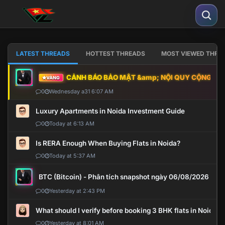
LATEST THREADS
HOTTEST THREADS
MOST VIEWED THRE
CẢNH BÁO BẢO MẬT &amp; NỘI QUY CỘNG ĐỒNG
VÀNG
0
Wednesday a31 6:07 AM
Luxury Apartments in Noida Investment Guide
0
Today at 6:13 AM
Is RERA Enough When Buying Flats in Noida?
0
Today at 5:37 AM
BTC (Bitcoin) - Phân tích snapshot ngày 06/08/2026
0
Yesterday at 2:43 PM
What should I verify before booking 3 BHK flats in Noida?
0
Yesterday at 8:01 AM