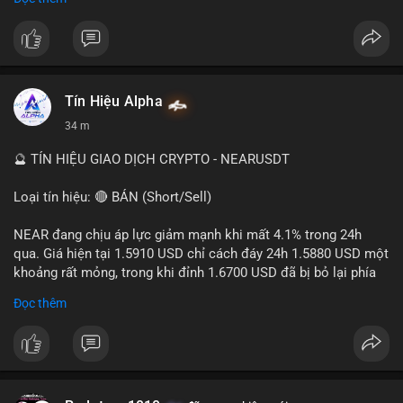
- Tác động: rủi ro cho thị trường crypto, tăng áp lực pháp lý.
#binancesquare
#cryptonews
#ofac
#ussanctions
#iran
$btc $eth
Tín Hiệu Alpha
#vlikevn
#titanbot
34 m
📰 Nguồn: Cointelegraph
🔮 TÍN HIỆU GIAO DỊCH CRYPTO - NEARUSDT
Loại tín hiệu: 🔴 BÁN (Short/Sell)
NEAR đang chịu áp lực giảm mạnh khi mất 4.1% trong 24h
qua. Giá hiện tại 1.5910 USD chỉ cách đáy 24h 1.5880 USD một
khoảng rất mỏng, trong khi đỉnh 1.6700 USD đã bị bỏ lại phía
sau. Biên độ dao động ngày đạt 4.9%, cho thấy phe bán đang
Đọc thêm
kiểm soát hoàn toàn. Khối lượng giao dịch 10.29 triệu NEAR
không đủ lớn để tạo lực đỡ, xác nhận xu hướng đi xuống đang
tiếp diễn.
Khuyến nghị giao dịch: