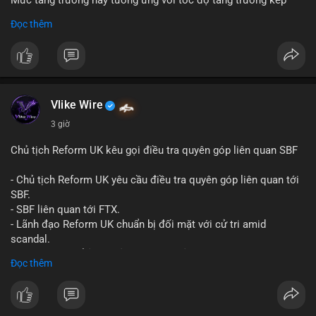
Mức tăng trưởng này tương ứng với tốc độ tăng trưởng kép
hàng năm (CAGR) đạt 5,9% trong giai đoạn dự báo.
Đọc thêm
Đây là tín hiệu tích cực cho các nhà sản xuất, nhà phân phối và
nhà đầu tư trong ngành vật liệu xây dựng và hạ tầng.
Bạn đánh giá thế nào về tiềm năng của dòng sản phẩm ống
nhựa polyolefin trong tương lai?
Vlike Wire
3 giờ
Chủ tịch Reform UK kêu gọi điều tra quyên góp liên quan SBF
- Chủ tịch Reform UK yêu cầu điều tra quyên góp liên quan tới
SBF.
- SBF liên quan tới FTX.
- Lãnh đạo Reform UK chuẩn bị đối mặt với cử tri amid
scandal.
- Sự kiện có thể ảnh hưởng đến hình ảnh SBF và FTX.
Đọc thêm
- Không có thông tin tác động thị trường ngay lập tức.
#binancesquare
#cryptonews
#sbf
#ftx
#reformuk
$btc $eth