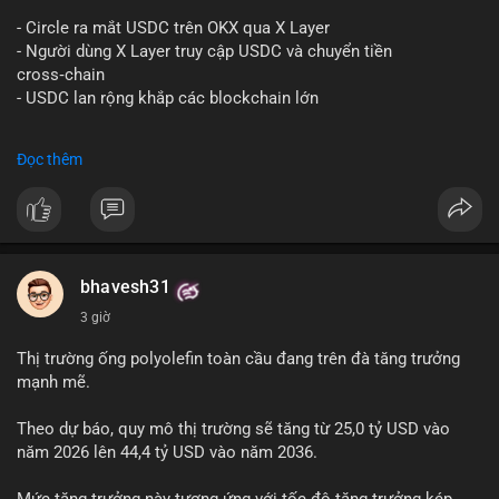
#vlikevn
#titanbot
- Circle ra mắt USDC trên OKX qua X Layer
📰 Nguồn: Decrypt
- Người dùng X Layer truy cập USDC và chuyển tiền
cross‑chain
- USDC lan rộng khắp các blockchain lớn
#binancesquare
#cryptonews
#usdc
#okx
#xlayer
Đọc thêm
$usdc
#vlikevn
#titanbot
📰 Nguồn: Cointelegraph
bhavesh31
3 giờ
Thị trường ống polyolefin toàn cầu đang trên đà tăng trưởng
mạnh mẽ.
Theo dự báo, quy mô thị trường sẽ tăng từ 25,0 tỷ USD vào
năm 2026 lên 44,4 tỷ USD vào năm 2036.