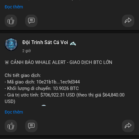
Sự tăng trưởng này được thúc đẩy bởi nhu cầu ngày càng cao
Đọc thêm
trong các lĩnh vực ô tô, logistics và thiết bị thông minh.
Doanh nghiệp cần theo dõi xu hướng này để nắm bắt cơ hội
đầu tư và phát triển giải pháp kết nối tiên tiến.
Đội Trinh Sát Cá Voi
2 giờ
🚨 CẢNH BÁO WHALE ALERT - GIAO DỊCH BTC LỚN
Chi tiết giao dịch:
- Mã giao dịch: 10e21b1b...1ec9d344
- Khối lượng di chuyển: 10.9026 BTC
- Giá trị ước tính: $706,922.31 USD (theo thị giá $64,840.00
USD)
- Thời gian: 18:20
0 2026-08-07 UTC
Đọc thêm
Nhận định phân tích:
Giao dịch 10.9 BTC trị giá hơn 706 nghìn USD được thực hiện
trong khung giờ thanh khoản mỏng (giờ châu Á) cho thấy chủ