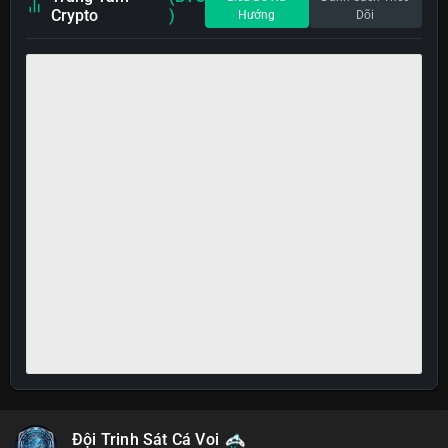
Crypto
)
Hướng
Dõi
Đội Trinh Sát Cá Voi