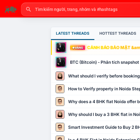
LATEST THREADS
HOTTEST THREADS
CẢNH BÁO BẢO MẬT &amp
VÀNG
BTC (Bitcoin) - Phân tích snapsho
What should I verify before booking
How to Verify property in Noida Ste
Why does a 4 BHK flat Noida offer b
Why should I buy a 3 BHK flat in No
Smart Investment Guide to Buy 2 BH