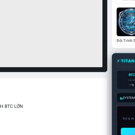
⚡ TITA
BTC
----
--%
SYSTEM:
CH BTC LỚN
Trợ lý A