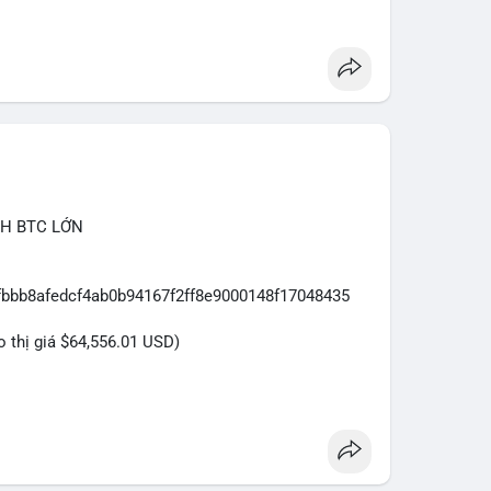
CH BTC LỚN
7fbbb8afedcf4ab0b94167f2ff8e9000148f17048435
eo thị giá $64,556.01 USD)
ựa trên giao dịch này:
ệu USD được di chuyển trong một giao dịch duy nhất
cá nhân sở hữu lượng tài sản lớn. Động thái này có
ại danh mục đầu tư, hoặc chuẩn bị thanh khoản