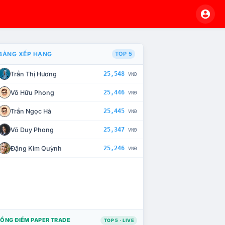
BẢNG XẾP HẠNG
TOP 5
Trần Thị Hương
25,548
VNĐ
À CHẾ TÀI XỬ LÝ VI PHẠM
Võ Hữu Phong
25,446
VNĐ
Trần Ngọc Hà
25,445
VNĐ
Võ Duy Phong
25,347
VNĐ
Đặng Kim Quỳnh
25,246
VNĐ
ỔNG ĐIỂM PAPER TRADE
TOP 5 · LIVE