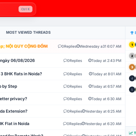
Ctrl K
MOST VIEWED THREADS
1
; NỘI QUY CỘNG ĐỒNG VLIKE.VN: HỆ THỐNG GIÁM SÁT TỰ ĐỘNG V
0
Replies
Wednesday a31 6:07 AM
2
t ngày 06/08/2026
0
Replies
Today at 2:43 PM
3
 3 BHK flats in Noida?
0
Replies
Today at 8:01 AM
4
p by Step
0
Replies
Today at 6:57 AM
5
etter privacy?
0
Replies
Today at 6:30 AM
ida Extension?
0
Replies
Yesterday at 6:25 AM
K Flat in Noida
0
Replies
Yesterday at 6:20 AM
T