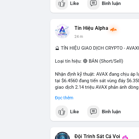
Like
Bình luận
Tín Hiệu Alpha
24 m
🔮 TÍN HIỆU GIAO DỊCH CRYPTO - AVA
Loại tín hiệu: 🔴 BÁN (Short/Sell)
Nhận định kỹ thuật: AVAX đang chịu áp lự
tại $6.4560 đang tiến sát vùng đáy $6.3
giao dịch 2.14 triệu AVAX phản ánh dòng 
trong ngày khá rộng (5.6%), tạo điều kiệ
Đọc thêm
Khuyến nghị giao dịch cụ thể:
Like
Bình luận
- Vùng Entry: $6.4500 - $6.4800
- Mục tiêu chốt lời (Take Profit - TP): TP
- Cắt lỗ (Stop Loss - SL): $6.5800
Đội Trinh Sát Cá Voi