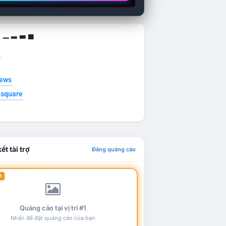
g ▁ ▂ ▃ ▄
t
news
esquare
ết tài trợ
Đăng quảng cáo
1
Quảng cáo tại vị trí #1
Nhấn để đặt quảng cáo của bạn