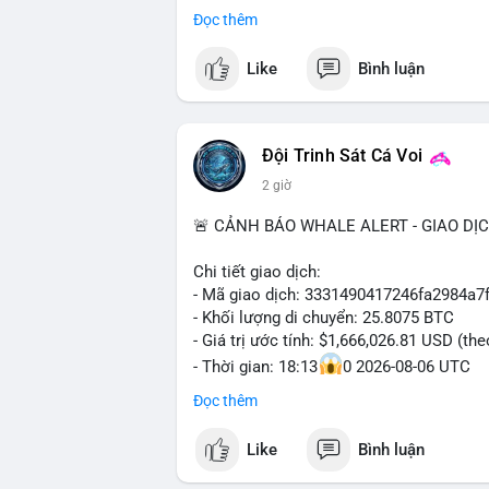
#binancesquare
#cryptonews
#btc
#etf
Đọc thêm
#vlikevn
#titanbot
$btc
Like
Bình luận
📰 Nguồn: Decrypt
#vlikevn
#titanbot
📰 Nguồn: Cointelegraph
Đội Trinh Sát Cá Voi
2 giờ
🚨 CẢNH BÁO WHALE ALERT - GIAO DỊ
Chi tiết giao dịch:
- Mã giao dịch: 3331490417246fa2984a
- Khối lượng di chuyển: 25.8075 BTC
- Giá trị ước tính: $1,666,026.81 USD (th
- Thời gian: 18:13
0 2026-08-06 UTC
Đọc thêm
Nhận định phân tích hành vi của Cá voi d
Khối lượng 25.8 BTC trị giá hơn 1.66 tri
Like
Bình luận
cho thấy dấu hiệu của một tổ chức hoặc 
thể là bước khởi đầu cho việc phân bổ l