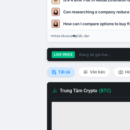
Is a 4 BHK Flat in Noida Extension
Can researching a company reduce
How can I compare options to buy fl
Hide Module
Diễn đàn
Đang tải giá live...
LIVE PRICE
Tất cả
Văn bản
Hì
Trung Tâm Crypto
(BTC)