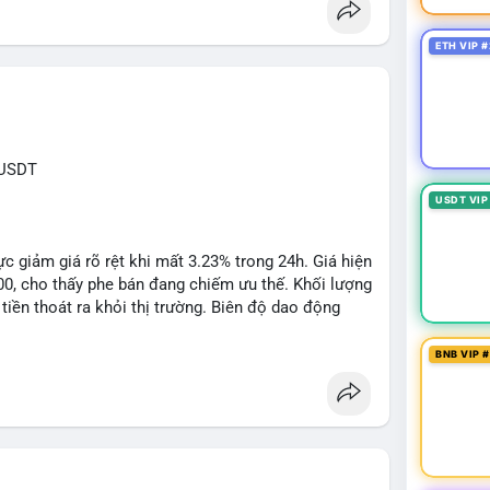
ETH VIP #
XUSDT
USDT VIP
c giảm giá rõ rệt khi mất 3.23% trong 24h. Giá hiện
500, cho thấy phe bán đang chiếm ưu thế. Khối lượng
tiền thoát ra khỏi thị trường. Biên độ dao động
n cho các lệnh short ngắn hạn.
BNB VIP 
1: $6.3500, TP2: $6.2800