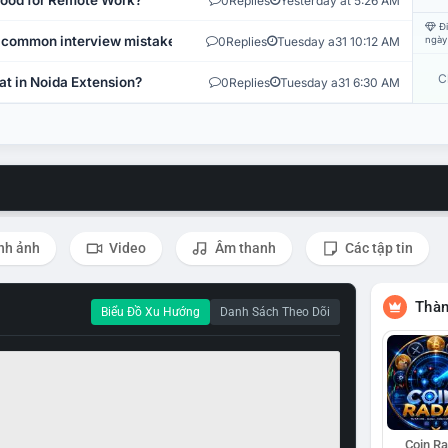
 Good for Remote Work?
0
Replies
Yesterday at 5:26 AM
Đi
 common interview mistakes?
0
Replies
Tuesday a31 10:12 AM
ngày
C
at in Noida Extension?
0
Replies
Tuesday a31 6:30 AM
nh ảnh
Video
Âm thanh
Các tập tin
Thàn
Biểu Đồ Xu Hướng
Danh Sách Theo Dõi
Coin R