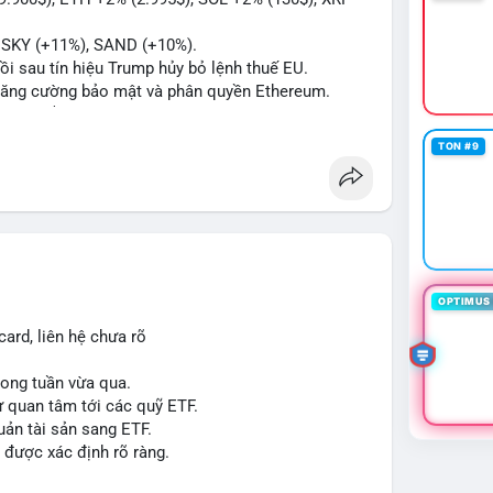
#btcchuaxacnhan
#mempoolflow
, SKY (+11%), SAND (+10%).
hồi sau tín hiệu Trump hủy bỏ lệnh thuế EU.
ể tăng cường bảo mật và phân quyền Ethereum.
á 2.1 B$.
ity Act, mặc dù chưa có sự đồng thuận hai đảng.
TON #9
ong việc xác định đủ điều kiện vay mua nhà, áp
p giấy phép stablecoin theo khung mới nghiêm
háp lý, thiết lập tiền lệ cho các vụ án hình sự và
g crypto sớm, dù vẫn còn rào cản pháp lý.
OPTIMUS 
g sau vụ hack 7 M$, tiền trộm được chuyển sang
ard, liên hệ chưa rõ
 thưởng Bitcoin cho nhân viên, cho phép nhận phần
trong tuần vừa qua.
ự quan tâm tới các quỹ ETF.
uản tài sản sang ETF.
#sol
#xrp
#cc
#sky
#sand
#skr
#dvt
 được xác định rõ ràng.
 $dvt