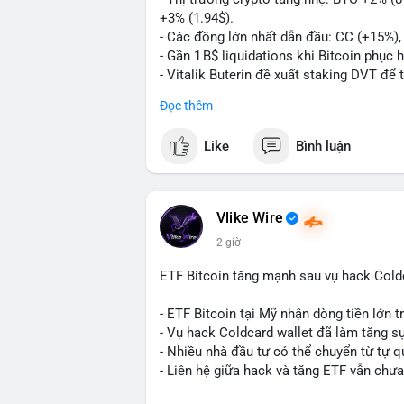
+3% (1.94$).
#11dot3377btc
#730kusd
#chuyenvilanh
- Các đồng lớn nhất dẫn đầu: CC (+15%)
- Gần 1 B$ liquidations khi Bitcoin phục 
- Vitalik Buterin đề xuất staking DVT đ
- BitGo công bố IPO 18$/cổ phiếu, định gi
Đọc thêm
- Thượng viện Mỹ tiến hành dự thảo Clar
- Newrez xem xét Bitcoin và Ethereum tr
Like
Bình luận
dụng giá trị giảm để bù đắp biến động.
- Cơ quan quản lý Hồng Kông bắt đầu cấ
ngặt.
- Tòa án Nga công nhận crypto là tài sản p
Vlike Wire
dân sự.
2 giờ
- Trump hy vọng ký luật cơ cấu thị trườn
- Saga’s EVM blockchain ngừng hoạt độn
ETF Bitcoin tăng mạnh sau vụ hack Coldc
Ethereum.
- Steak ’n Shake triển khai chương trình
- ETF Bitcoin tại Mỹ nhận dòng tiền lớn 
lương bằng BTC.
- Vụ hack Coldcard wallet đã làm tăng s
- Nhiều nhà đầu tư có thể chuyển từ tự q
#binancesquare
#cryptonews
#btc
#eth
- Liên hệ giữa hack và tăng ETF vẫn chưa
$btc $eth $sol $xrp $cc $sky $sand $skr