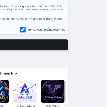
ểm live = số dư ví + ký quỹ + PnL chưa chốt · Chốt 12:00
 cuối tháng · Top 1 trên 20.000 đ nhận 30 ngày VIP Whale.
hưa có thành viên giao dịch Paper trong tháng.
Auto-refresh (30s)
Refresh Now
h viên Pro
adar
Tín Hiệu Alpha
Vlike Wire