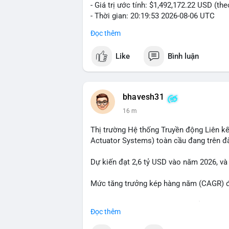
- Giá trị ước tính: $1,492,172.22 USD (th
- Thời gian: 20:19:53 2026-08-06 UTC
Đọc thêm
Nhận định phân tích hành vi của Cá voi 
đương gần 1.5 triệu USD được di chuyển 
Like
Bình luận
tiền đáng chú ý nhưng chưa đến mức gây 
đang tái phân bổ tài sản giữa các ví nó
hiện lệnh mua/bán lớn. Với tỷ giá hiện tạ
áp lực bán ngắn hạn có thể xuất hiện, tạ
bhavesh31
16 m
Lời khuyên ngắn gọn cho nhà đầu tư nhỏ l
địa chỉ ví nguồn trong 24 giờ tới. Nếu thấ
Thị trường Hệ thống Truyền động Liên kế
trọng đòn bẩy. Ngược lại, nếu BTC được ch
Actuator Systems) toàn cầu đang trên đ
tích cực.
Dự kiến đạt 2,6 tỷ USD vào năm 2026, và
#23dot14btc
#chuyenvilanh
#aplucban
#
Mức tăng trưởng kép hàng năm (CAGR) đạ
Đây là cơ hội lớn cho các nhà sản xuất v
Đọc thêm
#geo
#ai
#automotive
#marketgrowth
#