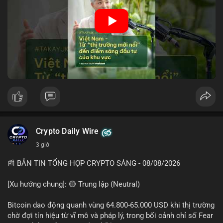
• Tâm lý ngắn hạn: sợ hãi, giảm khối lượng, người bán tăng.
• Khuyến nghị: giữ cẩn thận, tránh short, tập trung vào
🎥 Xem video trực tiếp tại:
stablecoin, theo dõi US legislation.
Nguồn: VIETSUCCESS
📊 Nguồn: Radar Tâm Lý Thị Trường
Crypto Daily Wire
3 giờ
📰 BẢN TIN TỔNG HỢP CRYPTO SÁNG - 08/08/2026
[Xu hướng chung]: 🟡 Trung lập (Neutral)
Bitcoin dao động quanh vùng 64.800-65.000 USD khi thị trường
chờ đợi tín hiệu từ vĩ mô và pháp lý, trong bối cảnh chỉ số Fear