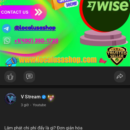
Xem chi tiết các bài viết đầy đủ tại dòng thời gian của Vlike.vn!
#whalealertbtc
#clarityact
#lightningexploit
#bybitlazarus
#xrpledger
V Stream
3 giờ
·
Youtube
Lâm phát chi phí đẩy là gì? Đơn giản hóa