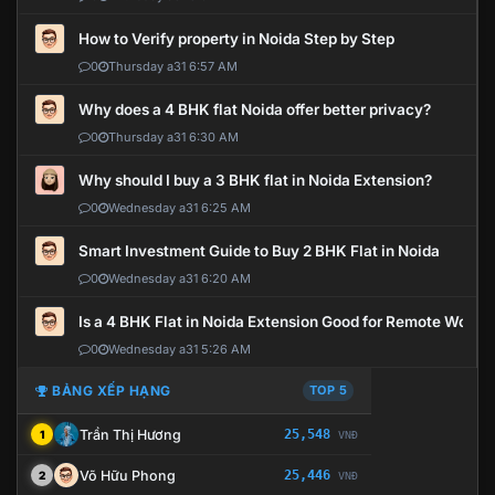
How to Verify property in Noida Step by Step
0
Thursday a31 6:57 AM
Why does a 4 BHK flat Noida offer better privacy?
0
Thursday a31 6:30 AM
Why should I buy a 3 BHK flat in Noida Extension?
0
Wednesday a31 6:25 AM
Smart Investment Guide to Buy 2 BHK Flat in Noida
0
Wednesday a31 6:20 AM
Is a 4 BHK Flat in Noida Extension Good for Remote Work?
0
Wednesday a31 5:26 AM
BẢNG XẾP HẠNG
TOP 5
Trần Thị Hương
25,548
1
VNĐ
Võ Hữu Phong
25,446
2
VNĐ