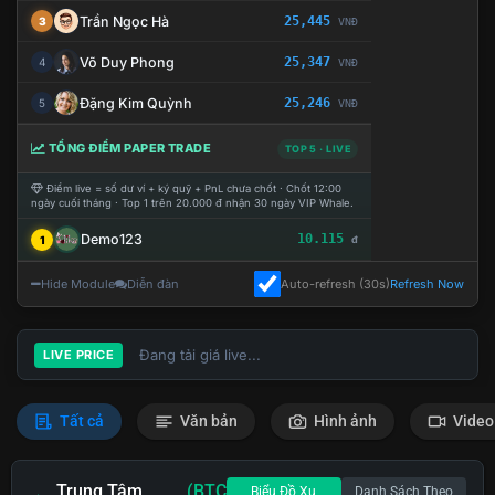
Trần Ngọc Hà
25,445
3
VNĐ
Võ Duy Phong
25,347
4
VNĐ
Đặng Kim Quỳnh
25,246
5
VNĐ
TỔNG ĐIỂM PAPER TRADE
TOP 5 · LIVE
Điểm live = số dư ví + ký quỹ + PnL chưa chốt · Chốt 12:00
ngày cuối tháng · Top 1 trên 20.000 đ nhận 30 ngày VIP Whale.
Demo123
10.115
1
đ
Hide Module
Diễn đàn
Auto-refresh (30s)
Refresh Now
Đang tải giá live...
LIVE PRICE
Tất cả
Văn bản
Hình ảnh
Video
Trung Tâm
(BTC
Biểu Đồ Xu
Danh Sách Theo