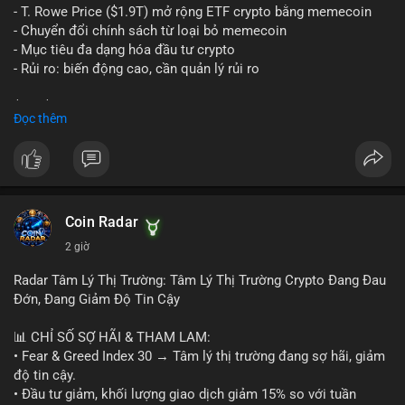
lạnh không kết nối internet, khả năng cao là hành động tích lũy
- T. Rowe Price ($1.9T) mở rộng ETF crypto bằng memecoin
dài hạn, giảm áp lực bán ngắn hạn. Thời điểm cuối tuần, thanh
- Chuyển đổi chính sách từ loại bỏ memecoin
khoản mỏng, khiến biến động giá quanh vùng $65,000 có thể
- Mục tiêu đa dạng hóa đầu tư crypto
mạnh hơn bình thường khi lệnh này được xác nhận.
- Rủi ro: biến động cao, cần quản lý rủi ro
Lời khuyên ngắn gọn cho nhà đầu tư nhỏ lẻ:
$btc $eth
Đọc thêm
Theo dõi xác nhận của giao dịch này. Nếu coin vào sàn giao
dịch lớn, cần thận trọng với nhịp điều chỉnh ngắn hạn. Tuyệt
#vlikevn
#titanbot
đối không sử dụng đòn bẩy cao trong 24 giờ tới khi dòng tiền
lớn chưa xác định rõ đích đến cuối cùng.
📰 Nguồn: CoinDesk
#153btc
#10triệuusd
#chuyểnvílớn
#btcmempool
Coin Radar
#áplựcbántiềmnăng
2 giờ
Radar Tâm Lý Thị Trường: Tâm Lý Thị Trường Crypto Đang Đau
Đớn, Đang Giảm Độ Tin Cậy
📊 CHỈ SỐ SỢ HÃI & THAM LAM:
• Fear & Greed Index 30 → Tâm lý thị trường đang sợ hãi, giảm
độ tin cậy.
• Đầu tư giảm, khối lượng giao dịch giảm 15% so với tuần