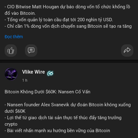
Lời khuyên:
- CIO Bitwise Matt Hougan dự báo dòng vốn tổ chức khổng lồ
Nhà đầu tư nên quan sát thêm 1-2 block tiếp theo để xác nhận
đổ vào Bitcoin.
đích đến của dòng tiền. Tránh hành động theo cảm tính trước
- Tổng vốn quản lý toàn cầu đạt tới 200 nghìn tỷ USD.
các biến động nhỏ, ưu tiên quản lý rủi ro chặt chẽ và không sử
- Chỉ cần 1% dòng vốn dịch chuyển sang Bitcoin sẽ tạo ra tăng
dụng đòn bẩy quá mức trong giai đoạn biến động này.
trưởng dài hạn cực lớn.
Đọc thêm
#152dot9btc
#chuyenvilanh
#tieulon10trieuusd
#btc65k
#bitcoin
#btc
#bitwise
#cryptonews
#binancesquare
#giaodichchuaxacnhan
$btc
#vlikevn
#titanbot
Vlike Wire
1 h
📰 Nguồn: CoinDesk
Bitcoin Không Dưới $60K: Nansen Cố Vấn
- Nansen founder Alex Svanevik dự đoán Bitcoin không xuống
dưới $60K
- Lợi thế từ giao dịch tài sản thực tế thúc đẩy tăng trưởng
crypto
- Bài viết nhấn mạnh xu hướng bền vững của Bitcoin