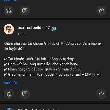
- WhatsApp: +1 (479) 438-1734
Tài khoản của chúng tôi được đánh giá cao về độ tin cậy và
tính sẵn sàng, giúp bạn giao dịch thuận lợi. Hãy nhắn tin ngay
để được tư vấn chi tiết.
usatrustbuildss47
#buyverifiedpaypalaccounts
#marketing
#seo
#smm
15 m
#onlineshopping
#digitalmarketing
#usa
#highqualityaccounts
#readytouseaccounts
Khám phá các tài khoản GitHub chất lượng cao, đảm bảo uy
tín tuyệt đối!
✔️ Tài khoản 100% GitHub, không lo bị drop
✔️ Cam kết hài lòng tuyệt đối cho khách hàng
✔️ Nhận ngay ưu đãi độc quyền khi mua dịch vụ
✔️ Giao hàng nhanh, toàn quyền truy cập (Email + Mật khẩu)
✔️ Hỗ trợ 24/7 và bảo hành thay thế
Đọc thêm
Cần xác nhận đơn hàng? Liên hệ ngay để được tư vấn!
📧 Email: usatrustbuild@gmail.com
📩 Telegram: @UsaTrustBuild