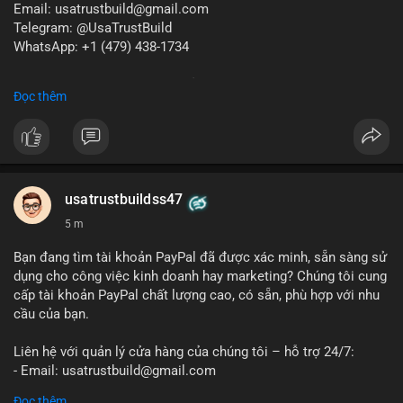
Email: usatrustbuild@gmail.com
Telegram: @UsaTrustBuild
WhatsApp: +1 (479) 438-1734
Dịch vụ uy tín, nhanh chóng, bảo mật.
Đọc thêm
#buyverifiedredotpayaccount
#marketing
#seo
#smm
#trendingnow
#cashout
#sendmoney
#mobiledeposit
#pay
#usdt
#btc
usatrustbuildss47
5 m
Bạn đang tìm tài khoản PayPal đã được xác minh, sẵn sàng sử
dụng cho công việc kinh doanh hay marketing? Chúng tôi cung
cấp tài khoản PayPal chất lượng cao, có sẵn, phù hợp với nhu
cầu của bạn.
Liên hệ với quản lý cửa hàng của chúng tôi – hỗ trợ 24/7:
- Email: usatrustbuild@gmail.com
- Telegram: @UsaTrustBuild
Đọc thêm