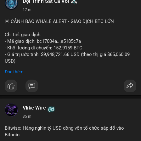
Đội Trinh Sát Cá Voi
17 m
🚨 CẢNH BÁO WHALE ALERT - GIAO DỊCH BTC LỚN
Chi tiết giao dịch:
- Mã giao dịch: bc17004a...e5185c7a
- Khối lượng di chuyển: 152.9159 BTC
- Giá trị ước tính: $9,948,721.66 USD (theo thị giá $65,060.09
USD)
- Thời gian: 14:19:56 2026-08-08 UTC
Đọc thêm
Nhận định phân tích:
Khối lượng 152.9 BTC trị giá gần 10 triệu USD được chuyển
trong một giao dịch chưa xác nhận cho thấy dấu hiệu của một
tổ chức lớn hoặc cá voi đang tái cơ cấu danh mục. Với mức
giá quanh vùng $65,000, động thái này có thể là bước chuẩn bị
Vlike Wire
cho chiến lược tích lũy dài hạn hoặc chuyển lên sàn để thanh
35 m
khoản. Một giao dịch lớn như vậy thường tạo áp lực tâm lý
ngắn hạn lên thị trường, khiến nhà đầu tư nhỏ lẻ dễ bị dao
Bitwise: Hàng nghìn tỷ USD dòng vốn tổ chức sắp đổ vào
động.
Bitcoin