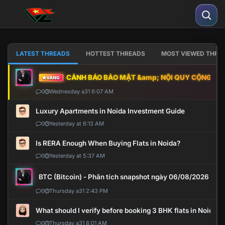
LATEST THREADS
HOTTEST THREADS
MOST VIEWED THRE
CẢNH BÁO BẢO MẬT &amp; NỘI QUY CỘNG ĐỒNG
VÀNG
0
Wednesday a31 6:07 AM
Luxury Apartments in Noida Investment Guide
0
Yesterday at 6:13 AM
Is RERA Enough When Buying Flats in Noida?
0
Yesterday at 5:37 AM
BTC (Bitcoin) - Phân tích snapshot ngày 06/08/2026
0
Thursday a31 2:43 PM
What should I verify before booking 3 BHK flats in Noida?
0
Thursday a31 8:01 AM