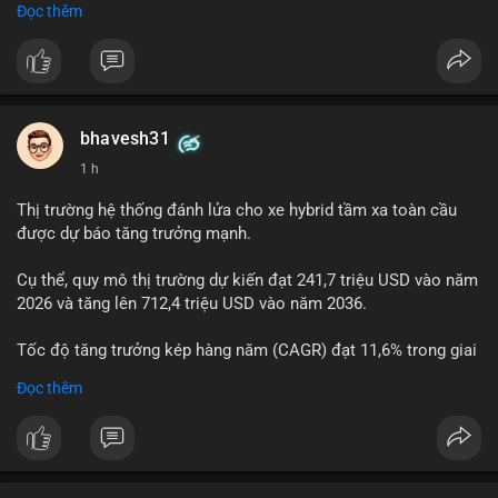
Đọc thêm
$btc
#btc
#vlikevn
#titanbot
📰 Nguồn: Cointelegraph
bhavesh31
1 h
Thị trường hệ thống đánh lửa cho xe hybrid tầm xa toàn cầu
được dự báo tăng trưởng mạnh.
Cụ thể, quy mô thị trường dự kiến đạt 241,7 triệu USD vào năm
2026 và tăng lên 712,4 triệu USD vào năm 2036.
Tốc độ tăng trưởng kép hàng năm (CAGR) đạt 11,6% trong giai
đoạn dự báo.
Đọc thêm
Đây là cơ hội lớn cho các nhà sản xuất và nhà đầu tư trong lĩnh
vực công nghệ ô tô xanh.
#xehybrid
#côngnghệôtô
#thịtrườngtoàncầu