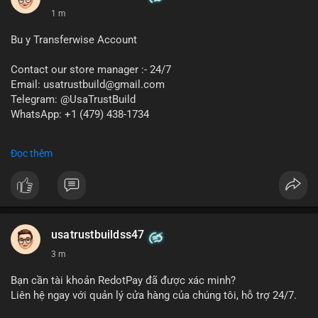
1 m
Bu y Transferwise Account
Contact our store manager :- 24/7
Email: usatrustbuild@gmail.com
Telegram: @UsaTrustBuild
WhatsApp: +1 (479) 438-1734
#buyverifiedwiseaccounts
#marketing
#seo
#smm
Đọc thêm
#trendingnow
#cashout
#sendmoney
#mobiledeposit
#pay
#usdt
#$$$
usatrustbuildss47
3 m
Bạn cần tài khoản RedotPay đã được xác minh?
Liên hệ ngay với quản lý cửa hàng của chúng tôi, hỗ trợ 24/7.