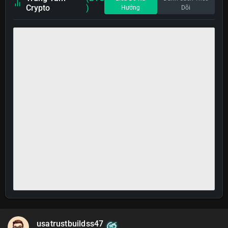
Crypto
)
Hướng
Dõi
usatrustbuildss47