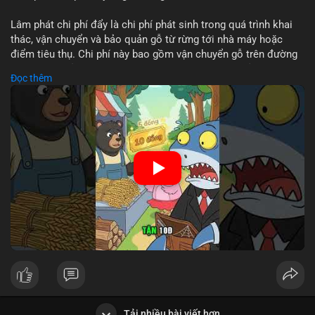
Lâm phát chi phí đẩy là chi phí phát sinh trong quá trình khai
thác, vận chuyển và bảo quản gỗ từ rừng tới nhà máy hoặc
điểm tiêu thụ. Chi phí này bao gồm vận chuyển gỗ trên đường
bộ, đường thủy hoặc đường ray, phụ thuộc vào khoảng cách và
Đọc thêm
điều kiện địa hình. Việc hiểu rõ chi phí đẩy giúp doanh nghiệp
lâm nghiệp tối ưu hoá chuỗi cung ứng và kiểm soát lợi nhuận.
🎥 Xem video trực tiếp tại:
Nguồn: Cú Thông Thái
Tải nhiều bài viết hơn