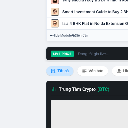
Why should I buy a 3 BHK flat in No
Smart Investment Guide to Buy 2 BH
Is a 4 BHK Flat in Noida Extension
Hide Module
Diễn đàn
Đang tải giá live...
LIVE PRICE
Tất cả
Văn bản
Hì
Trung Tâm Crypto
(BTC)