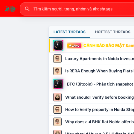
LATEST THREADS
HOTTEST THREADS
CẢNH BÁO BẢO MẬT &amp
VÀNG
Luxury Apartments in Noida Invest
Is RERA Enough When Buying Flats 
BTC (Bitcoin) - Phân tích snapsho
What should I verify before booking
How to Verify property in Noida Ste
Why does a 4 BHK flat Noida offer b