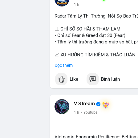
1 h
Radar Tâm Lý Thị Trường: Nỗi Sợ Bao Tr
📊 CHỈ SỐ SỢ HÃI & THAM LAM
• Chỉ số Fear & Greed đạt 30 (Fear)
• Tâm lý thị trường đang ở mức sợ hãi, p
📈 XU HƯỚNG TÌM KIẾM & THẢO LUẬN
• CoinGecko Trending: PONS, PENGU, O
Đọc thêm
• LunarCrush Trending: Ethereum, Solana,
• Google Trends Việt Nam: Giá vàng thế 
Like
Bình luận
đại học.
💬 DÒNG CHẢY TIN TỨC & TRUYỀN TH
• Tin tức kinh tế: Mỹ mất 23.000 việc làm
V Stream
• Pháp lý: Thượng viện Mỹ lùi việc bỏ ph
1 h
·
Youtube
yêu cầu luật pháp không do ngành crypto 
• Binance Square: Cộng đồng tập trung th
ghi nhận và các chiến dịch airdrop.
• Tin tức khác: Bybit kiện nhóm Lazarus
Vietnam's Economic Resilience: Betting 