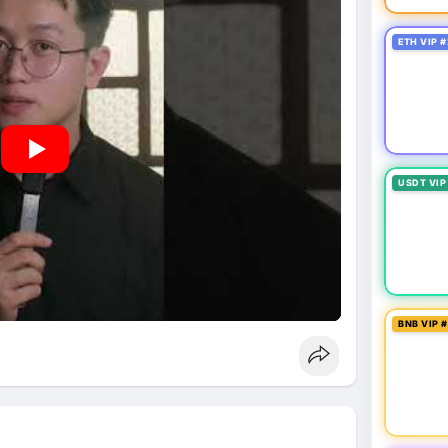
ETH VIP #
USDT VIP
BNB VIP 