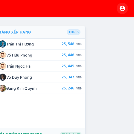
BẢNG XẾP HẠNG
TOP 5
Trần Thị Hương
25,548
VNĐ
À CHẾ TÀI XỬ LÝ VI PHẠM
Võ Hữu Phong
25,446
VNĐ
Trần Ngọc Hà
25,445
VNĐ
Võ Duy Phong
25,347
VNĐ
Đặng Kim Quỳnh
25,246
VNĐ