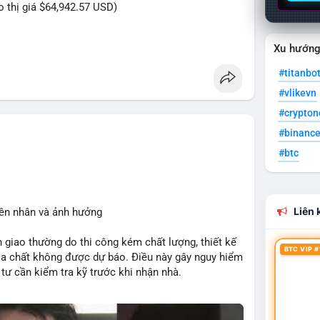
eo thị giá $64,942.57 USD)
Xu hướn
riệu USD được di chuyển trong phiên sáng sớm, cho
#titanbo
nhân lớn đang tái cơ cấu danh mục. Với mức giá
#vlikevn
n bị cho một lệnh bán lớn trên sàn tập trung, tạo áp
ch được chuyển đến ví lạnh hoặc ví tích lũy, đây là
#crypto
g giá tăng. Biến động tâm lý thị trường có thể xảy
#binanc
ái này.
#btc
eo của địa chỉ ví nhận để xác định rõ xu hướng.
sát khối lượng khớp lệnh trên sàn trong 24-48 giờ
Liên k
yên nhân và ảnh hưởng
 giao thường do thi công kém chất lượng, thiết kế
an
#vilanhtichluy
#btcusd64942
BTC VIP #
ịa chất không được dự báo. Điều này gây nguy hiểm
tư cần kiểm tra kỹ trước khi nhận nhà.