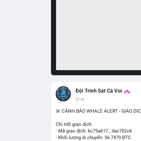
Đội Trinh Sát Cá Voi
21 m
🚨 CẢNH BÁO WHALE ALERT - GIAO DỊ
Chi tiết giao dịch:
- Mã giao dịch: bc75a617...dac702c6
- Khối lượng di chuyển: 56.7479 BTC