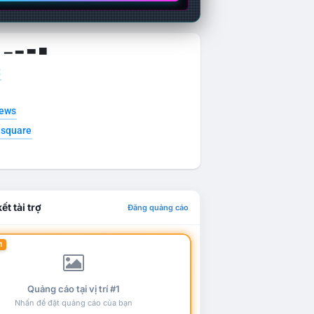
g ▁ ▂ ▃ ▄
t
news
esquare
ết tài trợ
Đăng quảng cáo
1
Quảng cáo tại vị trí #1
Nhấn để đặt quảng cáo của bạn