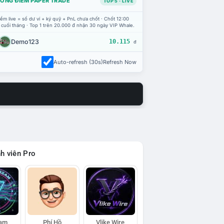
ỔNG ĐIỂM PAPER TRADE
TOP 5 · LIVE
ểm live = số dư ví + ký quỹ + PnL chưa chốt · Chốt 12:00
 cuối tháng · Top 1 trên 20.000 đ nhận 30 ngày VIP Whale.
Demo123
10.115
đ
Auto-refresh (30s)
Refresh Now
h viên Pro
eam
Phí Hồ
Vlike Wire