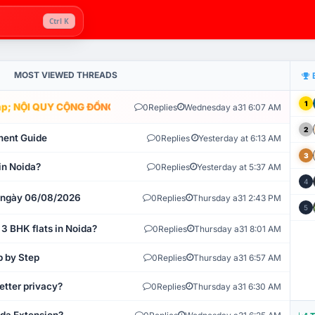
Ctrl K
MOST VIEWED THREADS
1
; NỘI QUY CỘNG ĐỒNG VLIKE.VN: HỆ THỐNG GIÁM SÁT TỰ ĐỘNG V
0
Replies
Wednesday a31 6:07 AM
2
ment Guide
0
Replies
Yesterday at 6:13 AM
3
in Noida?
0
Replies
Yesterday at 5:37 AM
4
t ngày 06/08/2026
0
Replies
Thursday a31 2:43 PM
5
 3 BHK flats in Noida?
0
Replies
Thursday a31 8:01 AM
p by Step
0
Replies
Thursday a31 6:57 AM
etter privacy?
0
Replies
Thursday a31 6:30 AM