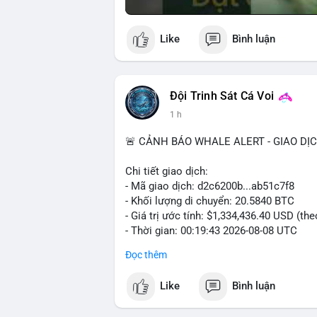
Like
Bình luận
Đội Trinh Sát Cá Voi
1 h
🚨 CẢNH BÁO WHALE ALERT - GIAO DỊ
Chi tiết giao dịch:
- Mã giao dịch: d2c6200b...ab51c7f8
- Khối lượng di chuyển: 20.5840 BTC
- Giá trị ước tính: $1,334,436.40 USD (th
- Thời gian: 00:19:43 2026-08-08 UTC
Đọc thêm
Nhận định phân tích: Giao dịch 20.58 BTC
phiên Á, thời điểm thanh khoản mỏng. Q
Like
Bình luận
đủ tạo áp lực bán trực tiếp lên sàn. Khả 
nóng, hoặc chuẩn bị thanh khoản cho cá