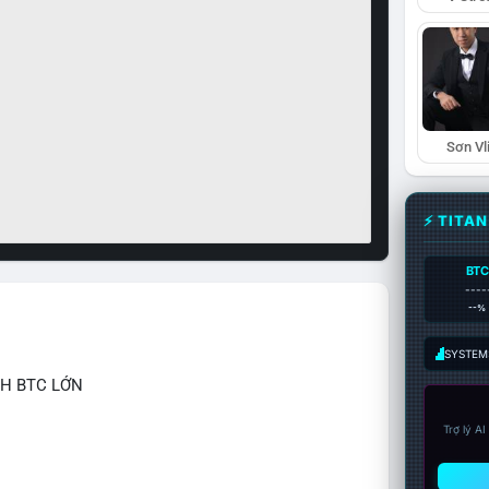
Sơn Vl
⚡ TITA
BTC
----
--%
SYSTEM:
CH BTC LỚN
Trợ lý A