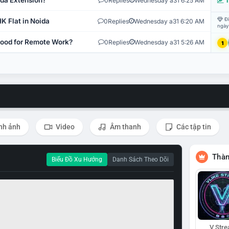
ida Extension?
0
Replies
Wednesday a31 6:25 AM
T
Đi
K Flat in Noida
0
Replies
Wednesday a31 6:20 AM
ngày
 Good for Remote Work?
0
Replies
Wednesday a31 5:26 AM
1
nh ảnh
Video
Âm thanh
Các tập tin
Thàn
Biểu Đồ Xu Hướng
Danh Sách Theo Dõi
V Str