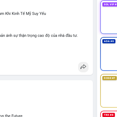
SOL VIP #
ùm Khi Kinh Tế Mỹ Suy Yếu
hản ánh sự thận trọng cao độ của nhà đầu tư.
ADA #6
NDO, WKC, HEI, CASHCAT, CRO.
 Dogecoin, Polkadot, Chainlink, Litecoin.
giới, Giải bóng đá Ngoại hạng Anh, Tin 24h, Trường
DOGE #7
ÔNG
 trong tháng 7, thấp hơn nhiều so với kỳ vọng.
iếu Clarity Act sang tháng 9; Thượng nghị sĩ Warren
tự viết.
ảo luận về các lệnh Long/Short, quản lý lãi lỗ chưa
 liên quan vụ hack 1,5 tỷ USD; Trump Media hủy thỏa
TRX #8
on the Future