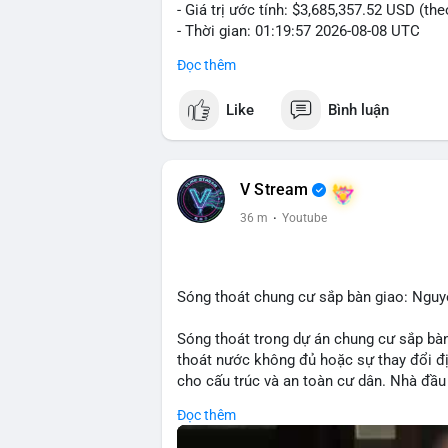
- Giá trị ước tính: $3,685,357.52 USD (th
- Thời gian: 01:19:57 2026-08-08 UTC
Đọc thêm
Nhận định phân tích:
Khối lượng 56.74 BTC trị giá hơn 3.68 t
Like
Bình luận
thấy dấu hiệu của một tổ chức hoặc cá 
hiện tại, hành vi này có thể là bước chuẩ
lực cung ngắn hạn. Tuy nhiên, nếu giao dị
tín hiệu nắm giữ dài hạn, phản ánh kỳ vọn
V Stream
ra khi nhà đầu tư nhỏ lẻ theo dõi động th
36 m
·
Youtube
Lời khuyên:
Nhà đầu tư nên theo dõi các bước tiếp th
Tránh hành động theo cảm xúc; hãy quan 
Sóng thoát chung cư sắp bàn giao: Ngu
tới để đưa ra quyết định hợp lý.
Sóng thoát trong dự án chung cư sắp bàn
#56dot7479btc
#chuyendichlon
#aplucb
thoát nước không đủ hoặc sự thay đổi đ
cho cấu trúc và an toàn cư dân. Nhà đầu 
Đọc thêm
🎥 Xem video trực tiếp tại: