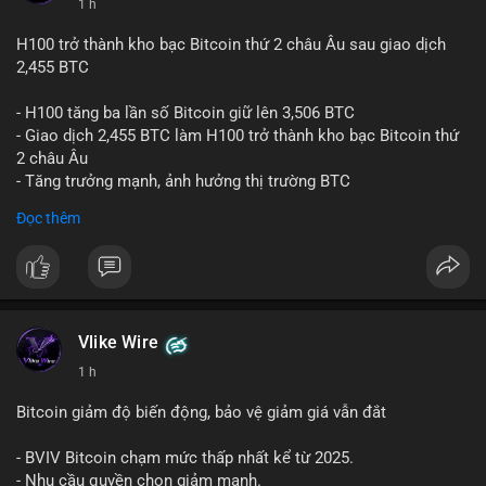
1 h
H100 trở thành kho bạc Bitcoin thứ 2 châu Âu sau giao dịch
2,455 BTC
- H100 tăng ba lần số Bitcoin giữ lên 3,506 BTC
- Giao dịch 2,455 BTC làm H100 trở thành kho bạc Bitcoin thứ
2 châu Âu
- Tăng trưởng mạnh, ảnh hưởng thị trường BTC
Đọc thêm
#binancesquare
#cryptonews
#btc
$btc
#vlikevn
#titanbot
Vlike Wire
📰 Nguồn: Cointelegraph
1 h
Bitcoin giảm độ biến động, bảo vệ giảm giá vẫn đắt
- BVIV Bitcoin chạm mức thấp nhất kể từ 2025.
- Nhu cầu quyền chọn giảm mạnh.