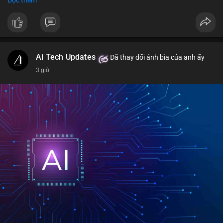
$btc $eth
#vlikevn
#titanbot
📰 Nguồn: CoinDesk
Ai Tech Updates
Đã thay đổi ảnh bìa của anh ấy
3 giờ