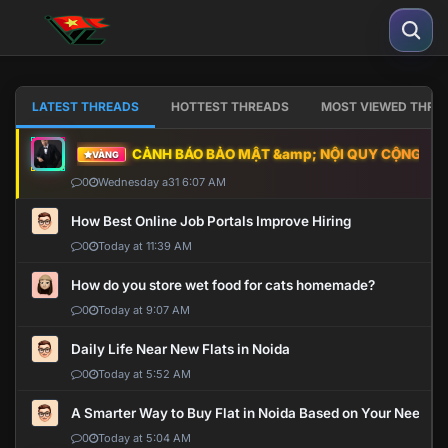
LATEST THREADS
HOTTEST THREADS
MOST VIEWED THRE
CẢNH BÁO BẢO MẬT &amp; NỘI QUY CỘNG ĐỒNG
VÀNG
0
Wednesday a31 6:07 AM
How Best Online Job Portals Improve Hiring
0
Today at 11:39 AM
How do you store wet food for cats homemade?
0
Today at 9:07 AM
Daily Life Near New Flats in Noida
0
Today at 5:52 AM
A Smarter Way to Buy Flat in Noida Based on Your Needs
0
Today at 5:04 AM