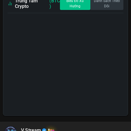
Trung Tâm
(BTC
Biểu Đồ Xu
Danh Sách Theo
Crypto
)
Hướng
Dõi
V Stream