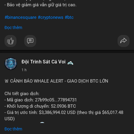
- Bảo vệ giảm giá vẫn giữ giá trị cao.
#binancesquare
#cryptonews
#btc
Đọc thêm
$btc
#vlikevn
#titanbot
📰 Nguồn: CoinDesk
Đội Trinh Sát Cá Voi
1 h
🚨 CẢNH BÁO WHALE ALERT - GIAO DỊCH BTC LỚN
Chi tiết giao dịch:
- Mã giao dịch: 27b99c05...77894731
- Khối lượng di chuyển: 52.0936 BTC
- Giá trị ước tính: $3,386,994.02 USD (theo thị giá $65,017.48
USD)
- Thời gian: 10:20
2 2026-08-10 UTC
Đọc thêm