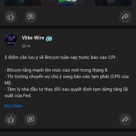
Vlike Wire
20 m
5 điểm cần lưu ý về Bitcoin tuần này trước báo cáo CPI
- Bitcoin tăng mạnh lên mức cao mới trong tháng 8.
- Thị trường chuyển sự chú ý sang báo cáo lạm phát (CPI) của
Mỹ.
- Tâm lý nhà đầu tư thay đổi sau quyết định tạm dừng tăng lãi
suất của Fed.
- Cần theo dõi sát sao dữ liệu CPI để dự đoán biến động tiếp
Đọc thêm
theo.
#bitcoin
#btc
#cryptonews
#binancesquare
#cpi
$btc