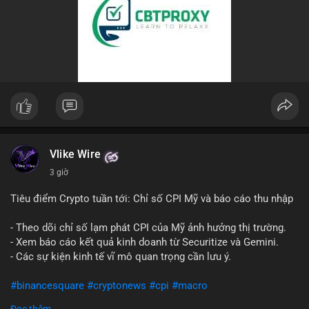
Vlike Wire
3 giờ
Tiêu điểm Crypto tuần tới: Chỉ số CPI Mỹ và báo cáo thu nhập
- Theo dõi chỉ số lạm phát CPI của Mỹ ảnh hưởng thị trường.
- Xem báo cáo kết quả kinh doanh từ Securitize và Gemini.
- Các sự kiện kinh tế vĩ mô quan trọng cần lưu ý.
#binancesquare
#cryptonews
#cpi
#macro
Đọc thêm