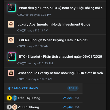
Phân tích giá Bitcoin (BTC) hôm nay: Liệu nỗi sợ hãi có mở 
0
Yesterday at 2:33 PM
Luxury Apartments in Noida Investment Guide
0
Friday a31 6:13 AM
Is RERA Enough When Buying Flats in Noida?
0
Friday a31 5:37 AM
BTC (Bitcoin) - Phân tích snapshot ngày 06/08/2026
0
Thursday a31 2:43 PM
What should I verify before booking 3 BHK flats in Noida?
0
Thursday a31 8:01 AM
BẢNG XẾP HẠNG
TOP 5
Trần Thị Hương
25,548
1
VNĐ
Võ Hữu Phong
25,446
2
VNĐ