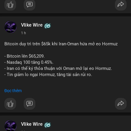
Vlike Wire
1 h
Bitcoin duy trì trên $65k khi Iran-Oman hứa mở eo Hormuz
- Bitcoin lên $65,209.
- Nasdaq 100 tăng 0.45%.
- Iran có thể ký thỏa thuận với Oman mở lại eo Hormuz.
- Tin giảm lo ngại Hormuz, tăng tài sản rủi ro.
#binancesquare
#cryptonews
#btc
Đọc thêm
$btc
#vlikevn
#titanbot
📰 Nguồn: CoinDesk
Vlike Wire