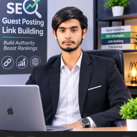
mạnh.
Lời khuyên ngắn gọn cho nhà đầu tư nhỏ lẻ: Theo dõi sát biến
động thanh khoản trên các sàn lớn trong 24-48 giờ tới. Không
nên FOMO hoặc hoảng loạn bán tháo khi thấy lệnh chuyển lớn.
Hãy đặt lệnh dừng lỗ hợp lý và chờ xác nhận xu hướng rõ ràng
trước khi vào lệnh mới.
#10btc
#650kusd
#chotloinganhan
#tichluydaihan
#btcmempool