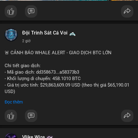
Đội Trinh Sát Cá Voi
2 giờ
🚨 CẢNH BÁO WHALE ALERT - GIAO DỊCH BTC LỚN
Chi tiết giao dịch:
- Mã giao dịch: dd358673...a58373b3
- Khối lượng di chuyển: 458.1010 BTC
- Giá trị ước tính: $29,863,609.09 USD (theo thị giá $65,190.01
USD)
- Thời gian: 09:19:51 2026-08-10 UTC
Đọc thêm
Nhận định phân tích hành vi của Cá voi dựa trên giao dịch này:
Khối lượng 458 BTC trị giá gần 30 triệu USD được di chuyển
trong một giao dịch duy nhất cho thấy đây là hành động của
một tổ chức lớn hoặc cá voi cấp cao. Việc chuyển toàn bộ số
coin này mà không tách nhỏ thành nhiều giao dịch cho thấy
Vlike Wire