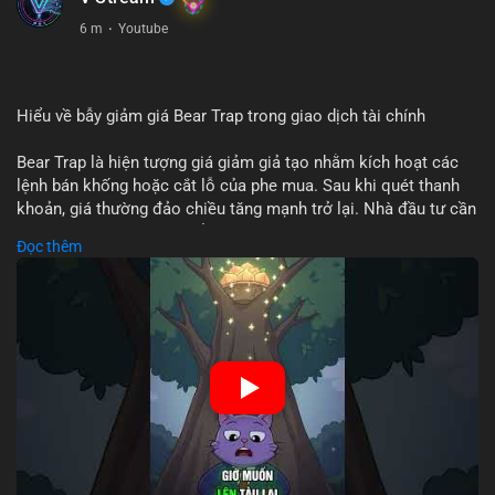
7 m
·
Youtube
Hiểu về bẫy giảm giá Bear Trap trong giao dịch tài chính
Bear Trap là hiện tượng giá giảm giả tạo nhằm kích hoạt các
lệnh bán khống hoặc cắt lỗ của phe mua. Sau khi quét thanh
khoản, giá thường đảo chiều tăng mạnh trở lại. Nhà đầu tư cần
nhận diện mô hình này để tránh bị thao túng tâm lý và tối ưu
Đọc thêm
hóa điểm vào lệnh.
🎥 Xem video trực tiếp tại:
Nguồn: Cú Thông Thái