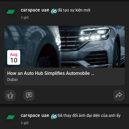
carspace uae
đã tạo sự kiện mới
3 giờ
Aug
10
How an Auto Hub Simplifies Automobile Buying Services
Dubai
carspace uae
Đã thay đổi ảnh đại diện của anh ấy
3 giờ