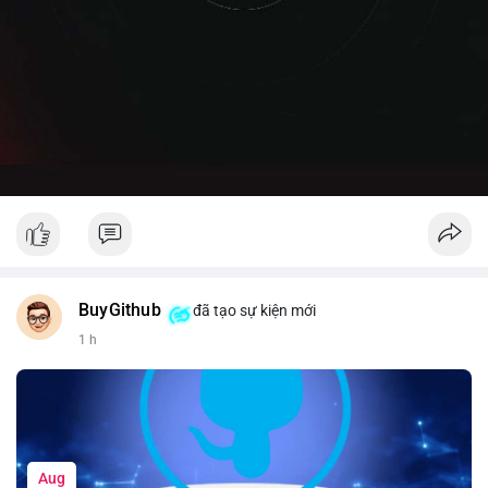
BuyGithub
đã tạo sự kiện mới
1 h
Aug