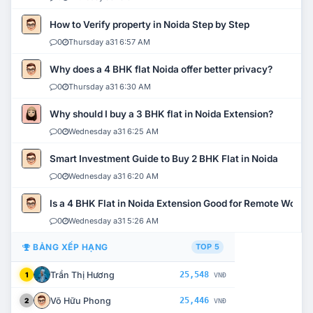
How to Verify property in Noida Step by Step
0
Thursday a31 6:57 AM
Why does a 4 BHK flat Noida offer better privacy?
0
Thursday a31 6:30 AM
Why should I buy a 3 BHK flat in Noida Extension?
0
Wednesday a31 6:25 AM
Smart Investment Guide to Buy 2 BHK Flat in Noida
0
Wednesday a31 6:20 AM
Is a 4 BHK Flat in Noida Extension Good for Remote Work?
0
Wednesday a31 5:26 AM
BẢNG XẾP HẠNG
TOP 5
Trần Thị Hương
25,548
1
VNĐ
Võ Hữu Phong
25,446
2
VNĐ