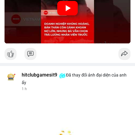
🎥 Xem video trực tiếp tại:
Nguồn: KIEN THUC KINH TE
hitclubgamesit9
Đã thay đổi ảnh đại diện của anh
ấy
1 h