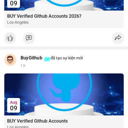
09
BUY Verified Github Accounts 2026?
Los Angeles
BuyGithub
đã tạo sự kiện mới
1 h
Aug
09
BUY Verified Github Accounts
Los Angeles