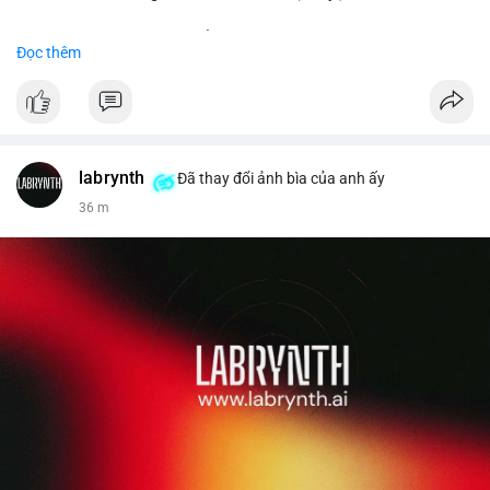
Đặt hàng ngay hôm nay để nhận ưu đãi tốt nhất!
Đọc thêm
✅ Đặt hàng: localpvashop
✅ Phản hồi trong 24 giờ
✅ WhatsApp: +1 (66
215-8938
✅ Telegram: @localpvashop
labrynth
✅ Email: localpvashop@gmail.com
Đã thay đổi ảnh bìa của anh ấy
36 m
Liên hệ ngay để được tư vấn chi tiết và hỗ trợ tận tình.