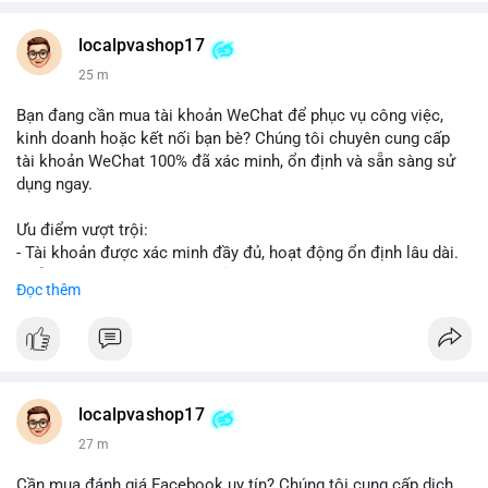
👉 WhatsApp: +1 660 215-8938
👉 Telegram: @localpvashop
localpvashop17
👉 Email: localpvashop@gmail.com
25 m
Đừng bỏ lỡ cơ hội cải thiện danh tiếng trực tuyến của bạn một
Bạn đang cần mua tài khoản WeChat để phục vụ công việc,
cách hiệu quả!
kinh doanh hoặc kết nối bạn bè? Chúng tôi chuyên cung cấp
tài khoản WeChat 100% đã xác minh, ổn định và sẵn sàng sử
dụng ngay.
Ưu điểm vượt trội:
- Tài khoản được xác minh đầy đủ, hoạt động ổn định lâu dài.
- Hỗ trợ khách hàng 24/7, phản hồi nhanh chóng.
Đọc thêm
- Giao dịch an toàn, bảo mật thông tin.
Đặt hàng ngay hôm nay để nhận ưu đãi tốt nhất!
Liên hệ với chúng tôi qua:
localpvashop17
- WhatsApp: +1 (66
215-8938
- Telegram: @localpvashop
27 m
- Email: localpvashop@gmail.com
Cần mua đánh giá Facebook uy tín? Chúng tôi cung cấp dịch