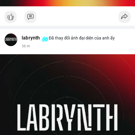
labrynth
Đã thay đổi ảnh đại diện của anh ấy
36 m