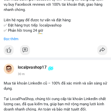
Đừng bỏ lỡ cơ hội sở hữu tài khoản WeChat chất lượng với giá
vụ buy Facebook reviews với 100% tài khoản thật, giao hàng
tốt. Liên hệ ngay!
nhanh chóng.
Liên hệ ngay để được tư vấn và đặt hàng:
✅ Đặt hàng trực tiếp: localpvashop
✅ Phản hồi trong 24 giờ
✅ WhatsApp: +1 (66
215-8938
Đọc thêm
✅ Telegram: @localpvashop
✅ Email: localpvashop@gmail.com
Chất lượng đảm bảo, hỗ trợ tận tình. Hãy liên hệ ngay hôm
nay!
localpvashop17
30 m
Mua tài khoản LinkedIn cũ – 100% đã xác minh và sẵn sàng sử
dụng.
Tại LocalPvaShop, chúng tôi cung cấp tài khoản LinkedIn chất
lượng cao, đã qua kiểm tra, giúp bạn mở rộng mạng lưới kinh
doanh nhanh chóng. An toàn và bảo mật tuyệt đối.