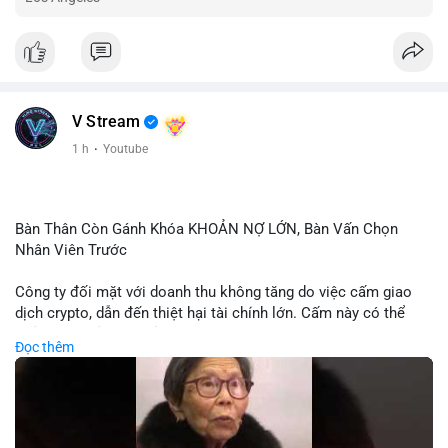
V Stream
1 h
·
Youtube
Bàn Thân Còn Gánh Khóa KHOẢN NỢ LỚN, Bàn Vấn Chọn
Nhân Viên Trước
Công ty đối mặt với doanh thu không tăng do việc cấm giao
dịch crypto, dẫn đến thiệt hại tài chính lớn. Cấm này có thể
phản ánh phản ứng của chính quyền hoặc thị trường đối với
Đọc thêm
biến động giá digital asset. Bàn vấn chuyển hướng tập trung
vào nhân lực, cho thấy chiến lược giảm chi phí hoặc điều chỉnh
mô hình kinh doanh. Điều này có thể ảnh hưởng đến thị trường
crypto và các doanh nghiệp liên quan trong tương lai.