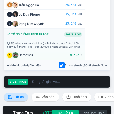
Trần Ngọc Hà
25,445
3
VNĐ
Võ Duy Phong
25,347
4
VNĐ
Đặng Kim Quỳnh
25,246
5
VNĐ
TỔNG ĐIỂM PAPER TRADE
TOP 5 · LIVE
Điểm live = số dư ví + ký quỹ + PnL chưa chốt · Chốt 12:00
ngày cuối tháng · Top 1 trên 20.000 đ nhận 30 ngày VIP Whale.
Demo123
5.492
1
đ
Hide Module
Diễn đàn
Auto-refresh (30s)
Refresh Now
Đang tải giá live...
LIVE PRICE
Tất cả
Văn bản
Hình ảnh
Video
Trung Tâm
(BTC
Biểu Đồ Xu
Danh Sách Theo