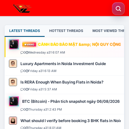
LATEST THREADS
HOTTEST THREADS
MOST VIEWED THRE
CẢNH BÁO BẢO MẬT &amp; NỘI QUY CỘNG ĐỒNG
VÀNG
0
Wednesday a31 6:07 AM
Luxury Apartments in Noida Investment Guide
0
Friday a31 6:13 AM
Is RERA Enough When Buying Flats in Noida?
0
Friday a31 5:37 AM
BTC (Bitcoin) - Phân tích snapshot ngày 06/08/2026
0
Thursday a31 2:43 PM
What should I verify before booking 3 BHK flats in Noida?
0
Thursday a31 8:01 AM