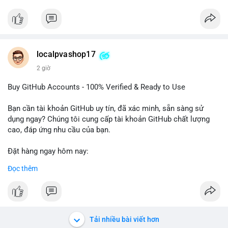
#btcmempool
Đặt hàng ngay hôm nay để nhận ưu đãi tốt nhất! Liên hệ với
chúng tôi qua:
- WhatsApp: +1 660 215-8938
- Telegram: @localpvashop
- Email: localpvashop@gmail.com
localpvashop17
2 giờ
Phản hồi nhanh trong vòng 24 giờ. Mua ngay để trải nghiệm
dịch vụ chuyên nghiệp!
Buy GitHub Accounts - 100% Verified & Ready to Use
#buytextnowaccounts
#pva
#textnow
Bạn cần tài khoản GitHub uy tín, đã xác minh, sẵn sàng sử
dụng ngay? Chúng tôi cung cấp tài khoản GitHub chất lượng
cao, đáp ứng nhu cầu của bạn.
Đặt hàng ngay hôm nay:
✅ Order Now: localpvashop
Đọc thêm
✅ Phản hồi trong 24 giờ
✅ WhatsApp: +1 (66
215-8938
✅ Telegram: @localpvashop
✅ Email: localpvashop@gmail.com
Tải nhiều bài viết hơn
Liên hệ ngay để được tư vấn và hỗ trợ nhanh nhất!