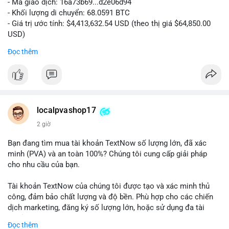
- Mã giao dịch: 16a73b69...d2e06d94
- Khối lượng di chuyển: 68.0591 BTC
- Giá trị ước tính: $4,413,632.54 USD (theo thị giá $64,850.00
USD)
- Thời gian: 07:19:49 2026-08-09 UTC
Đọc thêm
Khối lượng 68.06 BTC tương đương hơn 4.4 triệu USD được
luân chuyển trong một giao dịch duy nhất cho thấy dấu hiệu
của tổ chức lớn hoặc cá voi đang tái cơ cấu danh mục. Với
mức giá dao động quanh vùng $64,850, hành vi này có thể là
bước chuẩn bị cho một lệnh bán lớn trên sàn tập trung, tạo áp
localpvashop17
lực giảm ngắn hạn. Ngược lại, nếu dòng tiền hướng về ví lạnh
2 giờ
hoặc ví không giám sát, đây là tín hiệu tích lũy dài hạn, phản
ánh niềm tin vào xu hướng tăng. Việc theo dõi điểm đến tiếp
Bạn đang tìm mua tài khoản TextNow số lượng lớn, đã xác
theo của số BTC này là then chốt để xác định tâm lý thị
minh (PVA) và an toàn 100%? Chúng tôi cung cấp giải pháp
trường.
cho nhu cầu của bạn.
Nhà đầu tư nhỏ lẻ nên thận trọng, tránh hành động theo cảm
Tài khoản TextNow của chúng tôi được tạo và xác minh thủ
xúc. Quan sát dòng tiền trong 24-48 giờ tới để xác nhận xu
công, đảm bảo chất lượng và độ bền. Phù hợp cho các chiến
hướng trước khi đưa ra quyết định vào lệnh.
dịch marketing, đăng ký số lượng lớn, hoặc sử dụng đa tài
khoản.
Đọc thêm
#68dot0591btc
#4dot4trieuusd
#vilanh
#tichluydaihan