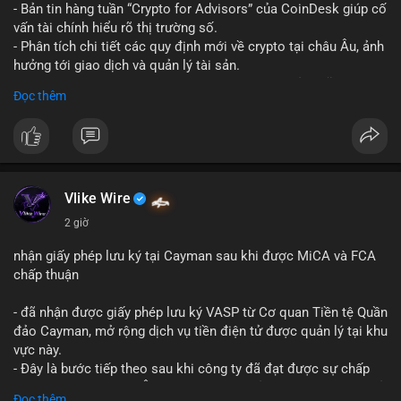
- Bản tin hàng tuần “Crypto for Advisors” của CoinDesk giúp cố
vấn tài chính hiểu rõ thị trường số.
- Phân tích chi tiết các quy định mới về crypto tại châu Âu, ảnh
hưởng tới giao dịch và quản lý tài sản.
- Đánh giá các xu hướng và dự báo chính sách của Mỹ, giúp
Đọc thêm
nhà đầu tư chuẩn bị chiến lược.
- Cập nhật nhanh các thay đổi pháp lý, rủi ro và cơ hội đầu tư
trong lĩnh vực blockchain.
#binancesquare
#cryptonews
#regulation
#europe
#us
Vlike Wire
$btc $eth
2 giờ
#vlikevn
#titanbot
nhận giấy phép lưu ký tại Cayman sau khi được MiCA và FCA
chấp thuận
📰 Nguồn: CoinDesk
- đã nhận được giấy phép lưu ký VASP từ Cơ quan Tiền tệ Quần
đảo Cayman, mở rộng dịch vụ tiền điện tử được quản lý tại khu
vực này.
- Đây là bước tiếp theo sau khi công ty đã đạt được sự chấp
thuận từ MiCA (Châu Âu) và FCA (Anh), củng cố vị thế tuân thủ
Đọc thêm