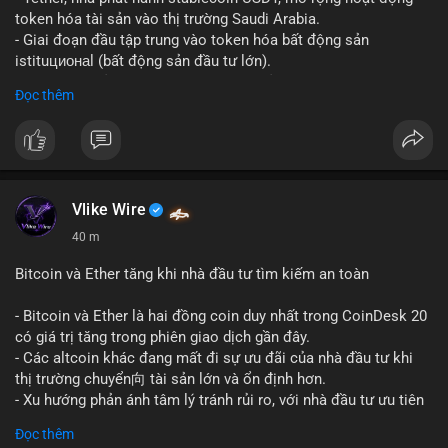
token hóa tài sản vào thị trường Saudi Arabia.
- Giai đoạn đầu tập trung vào token hóa bất động sản
istituционаl (bất động sản đầu tư lớn).
- Kế hoạch mở rộng sang các lớp tài sản khác trong tương lai.
Đọc thêm
- Bước đi này nhằm tăng khả năng truy cập và thanh khoản cho
tài sản truyền thống qua blockchain.
#binancesquare
#cryptonews
#usdt
#tether
#tokenization
#realestate
#saudiarabia
#blockchain
Vlike Wire
$usdt
40 m
#vlikevn
#titanbot
Bitcoin và Ether tăng khi nhà đầu tư tìm kiếm an toàn
📰 Nguồn: CoinDesk
- Bitcoin và Ether là hai đồng coin duy nhất trong CoinDesk 20
có giá trị tăng trong phiên giao dịch gần đây.
- Các altcoin khác đang mất đi sự ưu đãi của nhà đầu tư khi
thị trường chuyển向 tài sản lớn và ổn định hơn.
- Xu hướng phản ánh tâm lý tránh rủi ro, với nhà đầu tư ưu tiên
các token có vốn hóa thị trường lớn nhất.
Đọc thêm