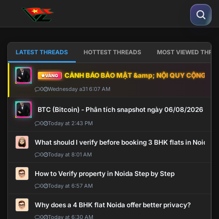
LATEST THREADS
HOTTEST THREADS
MOST VIEWED THRE
CẢNH BÁO BẢO MẬT &amp; NỘI QUY CỘNG ĐỒNG
VÀNG
0
Wednesday a31 6:07 AM
BTC (Bitcoin) - Phân tích snapshot ngày 06/08/2026
0
Today at 2:43 PM
What should I verify before booking 3 BHK flats in Noida?
0
Today at 8:01 AM
How to Verify property in Noida Step by Step
0
Today at 6:57 AM
Why does a 4 BHK flat Noida offer better privacy?
0
Today at 6:30 AM