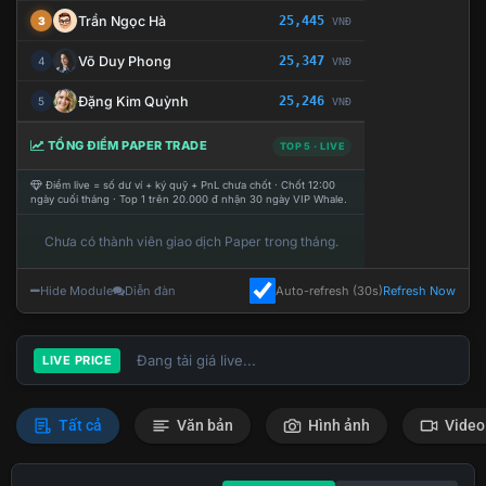
Trần Ngọc Hà
25,445
3
VNĐ
Võ Duy Phong
25,347
4
VNĐ
Đặng Kim Quỳnh
25,246
5
VNĐ
TỔNG ĐIỂM PAPER TRADE
TOP 5 · LIVE
Điểm live = số dư ví + ký quỹ + PnL chưa chốt · Chốt 12:00
ngày cuối tháng · Top 1 trên 20.000 đ nhận 30 ngày VIP Whale.
Chưa có thành viên giao dịch Paper trong tháng.
Hide Module
Diễn đàn
Auto-refresh (30s)
Refresh Now
Đang tải giá live...
LIVE PRICE
Tất cả
Văn bản
Hình ảnh
Video