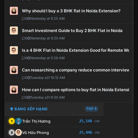
Why should I buy a 3 BHK flat in Noida Extension?
0
Yesterday at 6:25 AM
Smart Investment Guide to Buy 2 BHK Flat in Noida
0
Yesterday at 6:20 AM
Is a 4 BHK Flat in Noida Extension Good for Remote Work?
0
Yesterday at 5:26 AM
Can researching a company reduce common interview mi
0
Tuesday a31 10:12 AM
How can I compare options to buy flat in Noida Extension?
0
Tuesday a31 6:30 AM
BẢNG XẾP HẠNG
TOP 5
Trần Thị Hương
25,548
1
VNĐ
Võ Hữu Phong
25,446
2
VNĐ