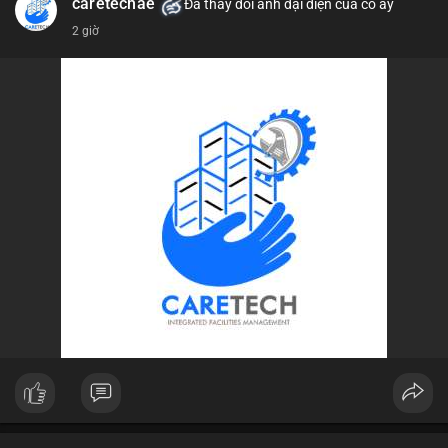
caretechae
Đã thay đổi ảnh đại diện của cô ấy
#vlikevn
#titanbot
2 giờ
📰 Nguồn: CoinDesk