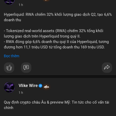
1 h
#vlikevn
#titanbot
Hyperliquid: RWA chiếm 32% khối lượng giao dịch Q2, tạo 6,6%
📰 Nguồn: CoinDesk
doanh thu
- Tokenized real-world assets (RWA) chiếm 32% tổng khối
lượng giao dịch trên Hyperliquid trong quý II.
- RWA đóng góp 6,6% doanh thu quý II của Hyperliquid, tương
đương hơn 11,1 triệu USD từ tổng doanh thu 169 triệu USD.
- Đây là dấu hiệu mạnh mẽ về sự tăng trưởng của thị trường tài
Đọc thêm
sản hóa thực tế trên sàn giao dịch phi tập trung.
#binancesquare
#cryptonews
#hyperliquid
#rwa
#defi
$btc $eth
Vlike Wire
#vlikevn
#titanbot
1 h
📰 Nguồn: Cointelegraph
Quy định crypto châu Âu & preview Mỹ: Tin tức cho cố vấn tài
chính