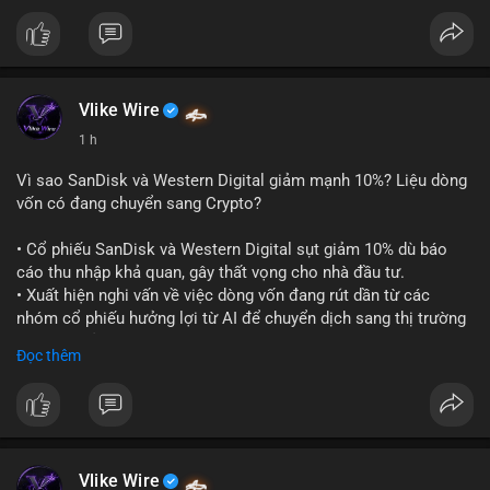
$btc
#btc
$eth
#eth
#vlikevn
#titanbot
📰 Nguồn: CoinDesk
Vlike Wire
1 h
Vì sao SanDisk và Western Digital giảm mạnh 10%? Liệu dòng
vốn có đang chuyển sang Crypto?
• Cổ phiếu SanDisk và Western Digital sụt giảm 10% dù báo
cáo thu nhập khả quan, gây thất vọng cho nhà đầu tư.
• Xuất hiện nghi vấn về việc dòng vốn đang rút dần từ các
nhóm cổ phiếu hưởng lợi từ AI để chuyển dịch sang thị trường
tiền điện tử.
Đọc thêm
• Diễn biến này có thể là tín hiệu cho thấy sự luân chuyển dòng
tiền giữa các nhóm tài sản công nghệ và crypto.
#binancesquare
#cryptonews
#marketanalysis
#ai
#investing
$btc $eth
Vlike Wire