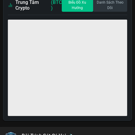
Trung Tâm
(BTC
Biểu Đồ Xu
Danh Sách Theo
Crypto
)
Hướng
Dõi