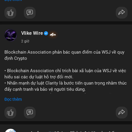
quy định toàn cầu.
- Giấy phép này cho phép cung cấp dịch vụ lưu ký tài sản số
một cách hợp pháp tại Cayman, thu hút thêm khách hàng tổ
chức.
- Động thái này phản ánh xu hướng các sàn giao dịch và nền
tảng tiền điện tử tăng cường tuân thủ pháp lý để mở rộng hoạt
Vlike Wire
động.
2 giờ
#binancesquare
#cryptonews
#blockchain
#regulation
Blockchain Association phản bác quan điểm của WSJ về quy
#custody
định Crypto
$btc $eth
• Blockchain Association chỉ trích bài xã luận của WSJ về việc
hiểu sai các dự luật hỗ trợ đổi mới.
#vlikevn
#titanbot
• Nhấn mạnh dự luật Clarity là bước tiến quan trọng nhằm thúc
đẩy cạnh tranh và bảo vệ người tiêu dùng.
📰 Nguồn: Cointelegraph
• Phản đối các quan điểm kìm hãm sự đổi mới trong lĩnh vực
Đọc thêm
tài sản số.
#blockchain
#cryptonews
#regulation
#binancesquare
$btc $eth