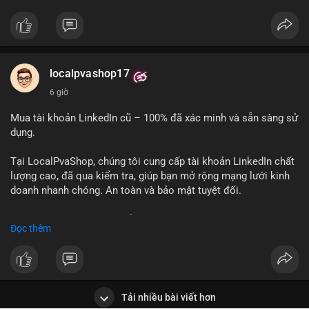
✅ Telegram: @localpvashop
✅ Email: localpvashop@gmail.com
Chất lượng đảm bảo, hỗ trợ tận tình. Hãy liên hệ ngay hôm
nay!
localpvashop17
6 giờ
Mua tài khoản LinkedIn cũ – 100% đã xác minh và sẵn sàng sử
dụng.
Tại LocalPvaShop, chúng tôi cung cấp tài khoản LinkedIn chất
lượng cao, đã qua kiểm tra, giúp bạn mở rộng mạng lưới kinh
doanh nhanh chóng. An toàn và bảo mật tuyệt đối.
Đặt hàng ngay hôm nay để nhận ưu đãi tốt nhất!
Đọc thêm
✅ Đặt hàng: localpvashop
✅ Phản hồi trong 24 giờ
✅ WhatsApp: +1 (66
215-8938
✅ Telegram: @localpvashop
Tải nhiều bài viết hơn
✅ Email: localpvashop@gmail.com