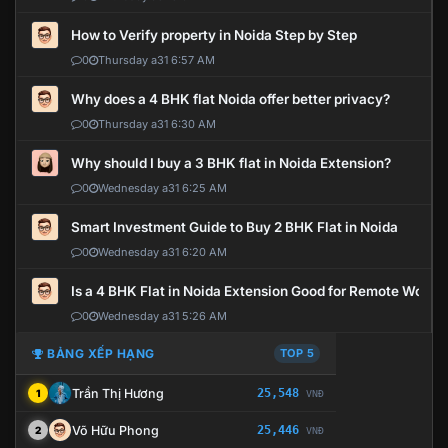
How to Verify property in Noida Step by Step
0
Thursday a31 6:57 AM
Why does a 4 BHK flat Noida offer better privacy?
0
Thursday a31 6:30 AM
Why should I buy a 3 BHK flat in Noida Extension?
0
Wednesday a31 6:25 AM
Smart Investment Guide to Buy 2 BHK Flat in Noida
0
Wednesday a31 6:20 AM
Is a 4 BHK Flat in Noida Extension Good for Remote Work?
0
Wednesday a31 5:26 AM
BẢNG XẾP HẠNG
TOP 5
Trần Thị Hương
25,548
1
VNĐ
Võ Hữu Phong
25,446
2
VNĐ