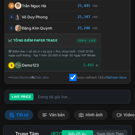
Trần Ngọc Hà
25,445
3
VNĐ
Võ Duy Phong
25,347
4
VNĐ
Đặng Kim Quỳnh
25,246
5
VNĐ
TỔNG ĐIỂM PAPER TRADE
TOP 5 · LIVE
Điểm live = số dư ví + ký quỹ + PnL chưa chốt · Chốt 12:00
ngày cuối tháng · Top 1 trên 20.000 đ nhận 30 ngày VIP Whale.
Demo123
5.492
1
đ
Hide Module
Diễn đàn
Auto-refresh (30s)
Refresh Now
Đang tải giá live...
LIVE PRICE
Tất cả
Văn bản
Hình ảnh
Video
Trung Tâm
(BTC
Biểu Đồ Xu
Danh Sách Theo