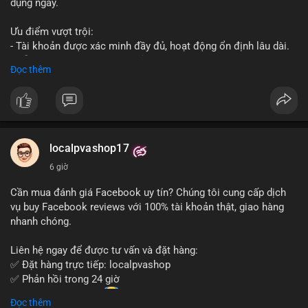
dụng ngay.
Ưu điểm vượt trội:
- Tài khoản được xác minh đầy đủ, hoạt động ổn định lâu dài.
- Hỗ trợ khách hàng 24/7, phản hồi nhanh chóng.
Đọc thêm
- Giao dịch an toàn, bảo mật thông tin.
Đặt hàng ngay hôm nay để nhận ưu đãi tốt nhất!
Liên hệ với chúng tôi qua:
localpvashop17
- WhatsApp: +1 (66
215-8938
- Telegram: @localpvashop
6 giờ
- Email: localpvashop@gmail.com
Cần mua đánh giá Facebook uy tín? Chúng tôi cung cấp dịch
Đừng bỏ lỡ cơ hội sở hữu tài khoản WeChat chất lượng với giá
vụ buy Facebook reviews với 100% tài khoản thật, giao hàng
tốt. Liên hệ ngay!
nhanh chóng.
Liên hệ ngay để được tư vấn và đặt hàng:
✅ Đặt hàng trực tiếp: localpvashop
✅ Phản hồi trong 24 giờ
✅ WhatsApp: +1 (66
215-8938
Đọc thêm