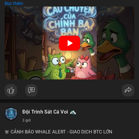
Đọc thêm
chiến lược đầu tư rõ ràng.
🎥 Xem video trực tiếp tại:
Nguồn: Cú Thông Thái
Đội Trinh Sát Cá Voi
3 giờ
🚨 CẢNH BÁO WHALE ALERT - GIAO DỊCH BTC LỚN