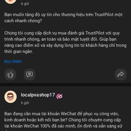
6 giờ
Bạn muốn tăng độ uy tín cho thương hiệu trên TrustPilot một
cách nhanh chóng?
Chúng tôi cung cấp dịch vụ mua đánh giá TrustPilot với quy
trình nhanh chóng, an toàn và bảo mật tuyệt đối. Giúp bạn
nâng cao điểm số và xây dựng lòng tin từ khách hàng chỉ trong
thời gian ngắn.
Đọc thêm
Đặt hàng ngay hôm nay để nhận ưu đãi:
👉 Order tại: localpvashop
👉 Phản hồi 24/7
👉 WhatsApp: +1 660 215-8938
👉 Telegram: @localpvashop
localpvashop17
👉 Email: localpvashop@gmail.com
6 giờ
Đừng bỏ lỡ cơ hội cải thiện danh tiếng trực tuyến của bạn một
Bạn đang cần mua tài khoản WeChat để phục vụ công việc,
cách hiệu quả!
kinh doanh hoặc kết nối bạn bè? Chúng tôi chuyên cung cấp
tài khoản WeChat 100% đã xác minh, ổn định và sẵn sàng sử