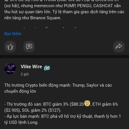
(sợ hãi), nhưng memecoin như PUMP, PENGU, CASHCAT vẫn
thu hút sự quan tâm lớn. Tỷ lệ tham gia giao dịch tăng trên các
nền tảng như Binance Square.
📈 XU HƯỚNG TÌM KIẾM & THẢO LUẬN: TUT, PUMP, PENGU,
Đọc thêm
CASHCAT, SUI, TAO xuất hiện nhiều trong tìm kiếm Việt Nam
và quốc tế. Chủ đề "tăng giá nhanh" và "bài toán mới" là chủ đề
hấp dẫn. Bàn tán về SPCX và SAGA cũng hấp dẫn.
💬 DÒNG CHẢY TIN TỨC & TRUYỀN THÔNG: Bàn tán về "long
SAGA", "short SPCX", và "đã ngồi ăn ở khách sạn 5*" (từ bài
Vlike Wire
đăng Binance Square). Tin tức về BIP-110 Bitcoin và SKR token
2 giờ
Solana tăng 250% FDV. Cập nhật về airdrop MMT và tích hợp
BNB Smart Chain.
Thị trường Crypto biến động mạnh: Trump, Saylor và các
chuyển động lớn
💡 NHẬN ĐỊNH & KHUYẾN NGHỊ: Tâm lý thị trường phân cực.
Sợ hãi do chỉ số thấp nhưng xu hướng memecoin và tin tức
- Thị trường đỏ sàn: BTC giảm 3% ($88.20
, ETH giảm 6%
tích cực (BTC ETF, SKR) tạo áp lực lên giá. Rủi ro từ các đề cày
($2.905), SOL giảm 2% ($127).
SPCX và SAGA vẫn cao. Cần theo dõi xu hướng "long" hoặc
- Áp lực bán mạnh: BTC phá vỡ hỗ trợ kỹ thuật, thanh lý hơn 1
"short" theo chiến lược cá nhân.
tỷ USD lệnh Long.
- Tin tức quan trọng: Trump Media dự kiến airdrop token cho