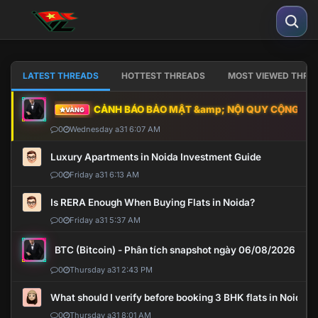
LATEST THREADS
HOTTEST THREADS
MOST VIEWED THRE
CẢNH BÁO BẢO MẬT &amp; NỘI QUY CỘNG ĐỒNG
VÀNG
0
Wednesday a31 6:07 AM
Luxury Apartments in Noida Investment Guide
0
Friday a31 6:13 AM
Is RERA Enough When Buying Flats in Noida?
0
Friday a31 5:37 AM
BTC (Bitcoin) - Phân tích snapshot ngày 06/08/2026
0
Thursday a31 2:43 PM
What should I verify before booking 3 BHK flats in Noida?
0
Thursday a31 8:01 AM