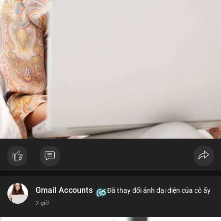
từ dòng vốn ETF (tuần tốt nhất kể từ tháng 4 với 1 tỷ USD)
trước khi gia tăng vị thế.
Xem chi tiết các bài viết đầy đủ tại dòng thời gian của Vlike.vn!
#whalealertbtc
#feargreedindex
#bip110fork
#brazilcryptoregulation
#defitvl
Gmail Accounts
Đã thay đổi ảnh đại diện của cô ấy
2 giờ