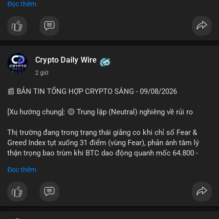
Đọc thêm
📊 Nguồn: Radar Tâm Lý Thị Trường
cổ đông vào tháng 2.
- Định chế tài chính: Delaware Life đưa BTC vào sản phẩm bảo
hiểm; Galaxy Digital lập quỹ đầu tư 100 triệu USD.
- Pháp lý: CEO Coinbase thúc đẩy khung pháp lý tại Davos; Bồ
Đào Nha chặn Polymarket.
Crypto Daily Wire
#binancesquare
#cryptonews
#btc
#eth
#sol
#xrp
2 giờ
$btc $eth $sol $xrp
📰 BẢN TIN TỔNG HỢP CRYPTO SÁNG - 09/08/2026
#vlikevn
#titanbot
[Xu hướng chung]: 🟡 Trung lập (Neutral) nghiêng về rủi ro
📰 Nguồn: Decrypt
Thị trường đang trong trạng thái giằng co khi chỉ số Fear &
Greed Index tụt xuống 31 điểm (vùng Fear), phản ánh tâm lý
thận trọng bao trùm khi BTC dao động quanh mốc 64.800 -
64.900 USD.
Đọc thêm
- Thị trường & Giá cả: Hoạt động cá voi diễn ra mạnh mẽ với 7
giao dịch BTC lớn được ghi nhận trong 24h qua, tổng trị giá
hơn 23,6 triệu USD. Đáng chú ý nhất là lệnh chuyển 90,94 BTC
(5,89 triệu USD) và 89,97 BTC (5,82 triệu USD), cho thấy các tổ