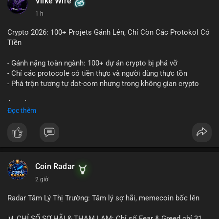
Vlike Wire
1 h
Crypto 2026: 100+ Projets Gánh Lên, Chỉ Còn Các Protokol Có
Tiền
- Gánh nặng toàn ngành: 100+ dự án crypto bị phá vỡ
- Chỉ các protocole có tiền thực và người dùng thực tồn
- Phá trộn tương tự dot-com nhưng trong không gian crypto
$btc $eth
Đọc thêm
#vlikevn
#titanbot
📰 Nguồn: CoinDesk
Coin Radar
2 giờ
Radar Tâm Lý Thị Trường: Tâm lý sợ hãi, memecoin bốc lên
📊 CHỈ SỐ SỢ HÃI & THAM LAM: Chỉ số Fear & Greed chỉ 31