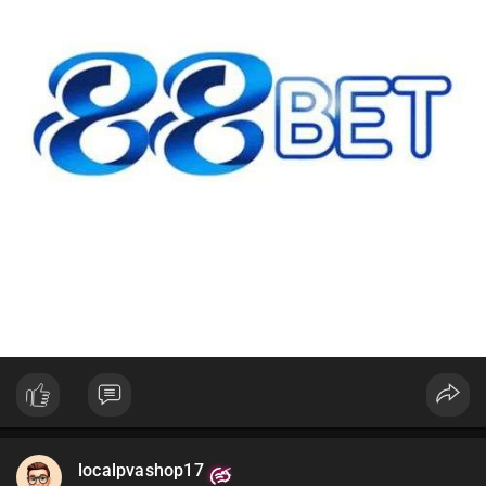
#42btc
#vilanh
#tichluydaihan
#btcmempool
#64831usd
localpvashop17