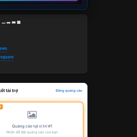
g ▁ ▂ ▃ ▄
t
news
esquare
ết tài trợ
Đăng quảng cáo
1
Quảng cáo tại vị trí #1
Nhấn để đặt quảng cáo của bạn