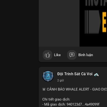
Like
Bình luận
Đội Trinh Sát Cá Voi
2 giờ
🚨 CẢNH BÁO WHALE ALERT - GIAO DỊ
Chi tiết giao dịch:
- Mã giao dịch: 940123d7...4a49099f