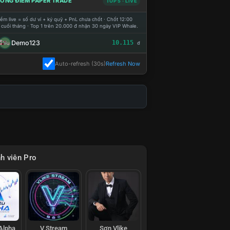
ỔNG ĐIỂM PAPER TRADE
TOP 5 · LIVE
ểm live = số dư ví + ký quỹ + PnL chưa chốt · Chốt 12:00
 cuối tháng · Top 1 trên 20.000 đ nhận 30 ngày VIP Whale.
Demo123
10.115
đ
Auto-refresh (30s)
Refresh Now
h viên Pro
 Alpha
V Stream
Sơn Vlike