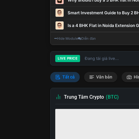
Why should I buy a 3 BHK flat in No
Smart Investment Guide to Buy 2 BH
Is a 4 BHK Flat in Noida Extension
Hide Module
Diễn đàn
Đang tải giá live...
LIVE PRICE
Tất cả
Văn bản
Hì
Trung Tâm Crypto
(BTC)