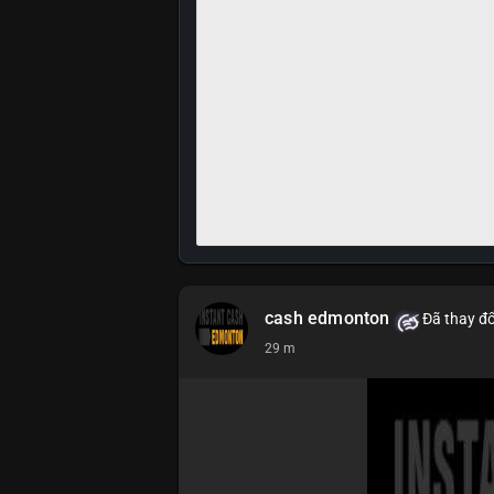
cash edmonton
Đã thay đổ
29 m