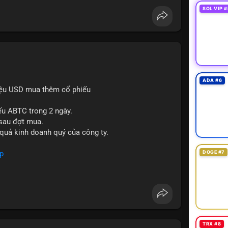
SOL VIP #
ADA #6
iệu USD mua thêm cổ phiếu
ếu ABTC trong 2 ngày.
 sau đợt mua.
 quả kinh doanh quý của công ty.
p
DOGE #7
TRX #8