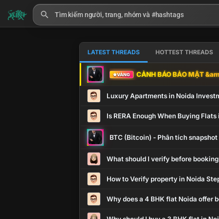
LATEST THREADS
HOTTEST THREADS
CẢNH BÁO BẢO MẬT &amp
VÀNG
Luxury Apartments in Noida Invest
Is RERA Enough When Buying Flats 
BTC (Bitcoin) - Phân tích snapsho
What should I verify before booking
How to Verify property in Noida Ste
Why does a 4 BHK flat Noida offer b