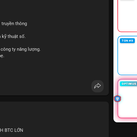
 truyền thông
 kỹ thuật số.
TON #9
 công ty năng lượng.
hẹ.
OPTIMUS 
CH BTC LỚN