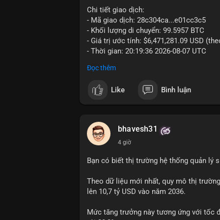
Chi tiết giao dịch:
- Mã giao dịch: 28c304ca...e01cc3c5
- Khối lượng di chuyển: 99.5957 BTC
- Giá trị ước tính: $6,471,281.09 USD (th
- Thời gian: 20:19:36 2026-08-07 UTC
Đọc thêm
Nhận định phân tích: Khối lượng 99.6 BTC
thấy dấu hiệu chuyển tiền quy mô lớn. V
Like
Bình luận
thường gặp ở hai kịch bản: cá voi nạp lê
hoặc chuyển sang ví lạnh nhằm tích lũy 
lý thận trọng, giới đầu tư theo dõi sát d
BTC vào ví nóng sàn, khả năng cao là độn
bhavesh31
hoạt động, đó là tín hiệu gom hàng chiến
4 giờ
Lời khuyên: Nhà đầu tư nhỏ lẻ nên quan 
Bạn có biết thị trường hệ thống quản lý
tránh hành động theo cảm xúc. Xác minh đ
lệnh, ưu tiên quản trị rủi ro trong giai 
Theo dữ liệu mới nhất, quy mô thị trườn
lên 10,7 tỷ USD vào năm 2036.
#99dot6btc
#capvoichuyentien
#vilanhti
Mức tăng trưởng này tương ứng với tốc 