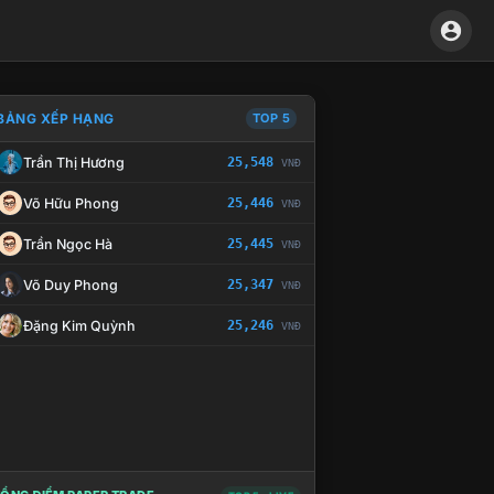
BẢNG XẾP HẠNG
TOP 5
Trần Thị Hương
25,548
VNĐ
À CHẾ TÀI XỬ LÝ VI PHẠM
Võ Hữu Phong
25,446
VNĐ
Trần Ngọc Hà
25,445
VNĐ
Võ Duy Phong
25,347
VNĐ
Đặng Kim Quỳnh
25,246
VNĐ