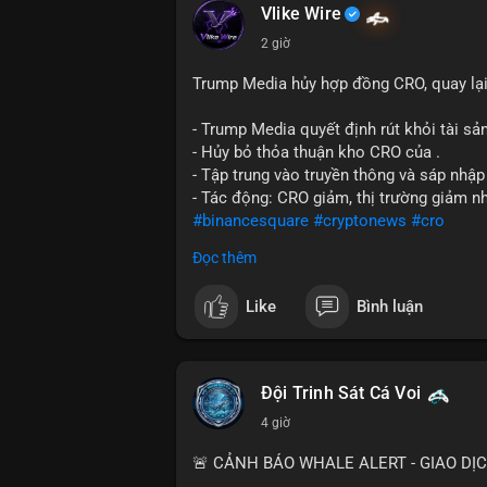
Vlike Wire
2 giờ
Trump Media hủy hợp đồng CRO, quay lại
- Trump Media quyết định rút khỏi tài sản
- Hủy bỏ thỏa thuận kho CRO của .
- Tập trung vào truyền thông và sáp nhập
- Tác động: CRO giảm, thị trường giảm n
#binancesquare
#cryptonews
#cro
Đọc thêm
$cro
Like
Bình luận
#vlikevn
#titanbot
📰 Nguồn: CoinDesk
Đội Trinh Sát Cá Voi
4 giờ
🚨 CẢNH BÁO WHALE ALERT - GIAO DỊ