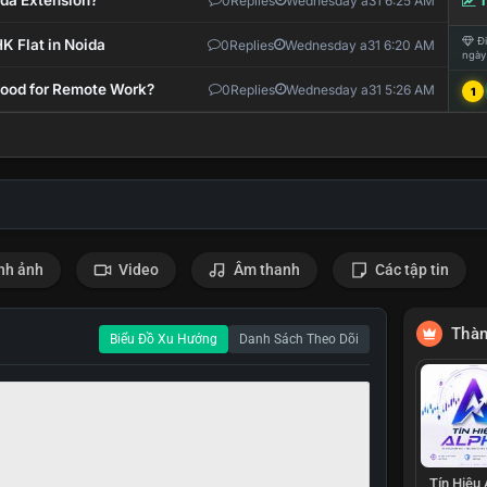
ida Extension?
0
Replies
Wednesday a31 6:25 AM
T
Đi
K Flat in Noida
0
Replies
Wednesday a31 6:20 AM
ngày
 Good for Remote Work?
0
Replies
Wednesday a31 5:26 AM
1
nh ảnh
Video
Âm thanh
Các tập tin
Thàn
Biểu Đồ Xu Hướng
Danh Sách Theo Dõi
Tín Hiệu