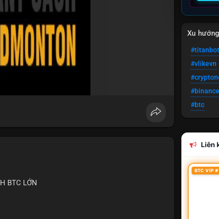
Xu hướn
#titanbo
#vlikevn
#crypto
#binanc
#btc
Liên k
BTC VIP #
CH BTC LỚN