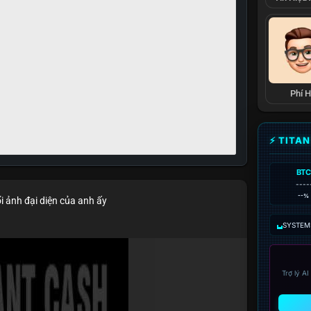
Phí 
⚡ TITA
BTC
----
--%
i ảnh đại diện của anh ấy
SYSTEM:
Trợ lý A