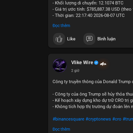
- Khối lượng di chuyển: 12.1074 BTC
- Giá trị ước tính: $785,887.38 USD (theo
- Thời gian: 22:17:40 2026-08-07 UTC
Đọc thêm
Nhận định phân tích hành vi của Cá voi d
đương gần 786 nghìn USD được di chuyển
Like
Bình luận
giá $64,909.56 đang nằm gần vùng kháng 
bước chuẩn bị thanh khoản để bán ra, ho
phí giao dịch. Việc di chuyển một phần 
dò thanh khoản thị trường trước khi có 
Vlike Wire
2 giờ
Lời khuyên cho nhà đầu tư nhỏ lẻ: Theo d
nguồn. Khối lượng này chưa đủ tạo áp lự
Công ty truyền thông của Donald Trump 
dịch tương tự trong 24 giờ tới, khả năng
mục hợp lý, tránh FOMO mua đuổi ở vùng 
- Công ty của ông Trump sẽ hủy thỏa thuậ
- Kế hoạch xây dựng kho dự trữ CRO trị g
#12dot1btc
#786kusd
#dichuyenvinuong
- Không tích hợp thị trường dự đoán lên 
#binancesquare
#cryptonews
#cro
#tru
Đọc thêm
$cro