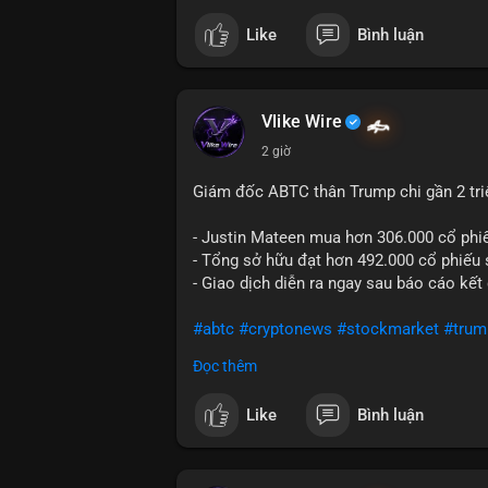
Like
Bình luận
#vlikevn
#titanbot
📰 Nguồn: Cointelegraph
Vlike Wire
2 giờ
Giám đốc ABTC thân Trump chi gần 2 tr
- Justin Mateen mua hơn 306.000 cổ phi
- Tổng sở hữu đạt hơn 492.000 cổ phiếu
- Giao dịch diễn ra ngay sau báo cáo kết
#abtc
#cryptonews
#stockmarket
#trum
Đọc thêm
$btc $eth
Like
Bình luận
#vlikevn
#titanbot
📰 Nguồn: CoinDesk