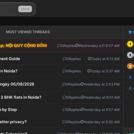
Ctrl K
MOST VIEWED THREADS
1
; NỘI QUY CỘNG ĐỒNG VLIKE.VN: HỆ THỐNG GIÁM SÁT TỰ ĐỘNG V
0
Replies
Wednesday a31 6:07 AM
2
ment Guide
0
Replies
Today at 6:13 AM
3
in Noida?
0
Replies
Today at 5:37 AM
4
t ngày 06/08/2026
0
Replies
Yesterday at 2:43 PM
5
 3 BHK flats in Noida?
0
Replies
Yesterday at 8:01 AM
p by Step
0
Replies
Yesterday at 6:57 AM
etter privacy?
0
Replies
Yesterday at 6:30 AM