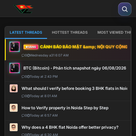
LATEST THREADS
HOTTEST THREADS
MOST VIEWED THRE
CẢNH BÁO BẢO MẬT &amp; NỘI QUY CỘNG ĐỒNG
VÀNG
0
Wednesday a31 6:07 AM
BTC (Bitcoin) - Phân tích snapshot ngày 06/08/2026
0
Today at 2:43 PM
What should I verify before booking 3 BHK flats in Noida?
0
Today at 8:01 AM
How to Verify property in Noida Step by Step
0
Today at 6:57 AM
Why does a 4 BHK flat Noida offer better privacy?
0
Today at 6:30 AM