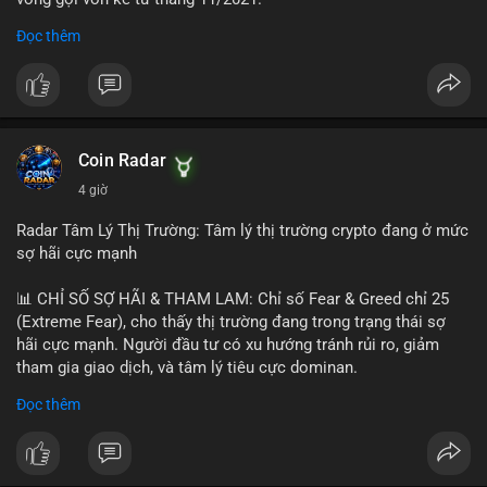
Đọc thêm
Lời khuyên ngắn gọn cho nhà đầu tư nhỏ lẻ:
#jpyc
#cryptonews
#web3
#japan
#blockchain
Nhà đầu tư nên theo dõi sát dòng tiền tiếp theo từ địa chỉ này.
Tránh hành động theo cảm xúc; hãy chờ xác nhận hướng đi của
$btc $eth
dòng tiền trước khi đưa ra quyết định vào lệnh, đồng thời đặt
lệnh dừng lỗ chặt chẽ để quản trị rủi ro trong bối cảnh thanh
#vlikevn
#titanbot
khoản mỏng.
Coin Radar
📰 Nguồn: CoinDesk
4 giờ
#25dot8btc
#dichuyen1_66trieuusd
#khangcu64556
#whalebtc
#theodoidongtien
Radar Tâm Lý Thị Trường: Tâm lý thị trường crypto đang ở mức
sợ hãi cực mạnh
📊 CHỈ SỐ SỢ HÃI & THAM LAM: Chỉ số Fear & Greed chỉ 25
(Extreme Fear), cho thấy thị trường đang trong trạng thái sợ
hãi cực mạnh. Người đầu tư có xu hướng tránh rủi ro, giảm
tham gia giao dịch, và tâm lý tiêu cực dominan.
Đọc thêm
📈 XU HƯỚNG TÌM KIẾM & THẢO LUẬN: Coin được tìm kiếm
nhiều nhất trên CoinGecko là Cash Cat (CASHCAT), Bitcoin
(BTC), Sui (SUI), Pudgy Penguins (PENGU). Trên Google Trends
Việt Nam, từ khóa như 'con riêng', 'phạm nhật minh anh' và 'tô