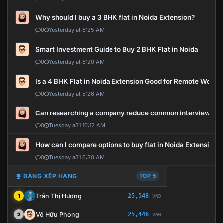
Why should I buy a 3 BHK flat in Noida Extension?
0
Yesterday at 6:25 AM
Smart Investment Guide to Buy 2 BHK Flat in Noida
0
Yesterday at 6:20 AM
Is a 4 BHK Flat in Noida Extension Good for Remote Work?
0
Yesterday at 5:26 AM
Can researching a company reduce common interview mi
0
Tuesday a31 10:12 AM
How can I compare options to buy flat in Noida Extension?
0
Tuesday a31 6:30 AM
BẢNG XẾP HẠNG
TOP 5
Trần Thị Hương
25,548
1
VNĐ
Võ Hữu Phong
25,446
2
VNĐ