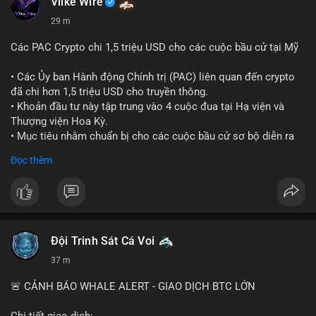
Vlike Wire
29 m
Các PAC Crypto chi 1,5 triệu USD cho các cuộc bầu cử tại Mỹ
• Các Ủy ban Hành động Chính trị (PAC) liên quan đến crypto
đã chi hơn 1,5 triệu USD cho truyền thông.
• Khoản đầu tư này tập trung vào 4 cuộc đua tại Hạ viện và
Thượng viện Hoa Kỳ.
• Mục tiêu nhằm chuẩn bị cho các cuộc bầu cử sơ bộ diễn ra
vào ngày 18 tháng 8.
Đọc thêm
#cryptonews
#politics
#usa
#binancesquare
$btc $eth
#vlikevn
#titanbot
Đội Trinh Sát Cá Voi
37 m
📰 Nguồn: Cointelegraph
🚨 CẢNH BÁO WHALE ALERT - GIAO DỊCH BTC LỚN