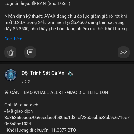
Loại tín hiệu: 🔴 BÁN (Short/Sell)
Nhận định kỹ thuật: AVAX đang chịu áp lực giảm giá rõ rệt khi
mất 3.23% trong 24h. Giá hiện tại $6.4560 đang tiến sát vùng
đáy $6.3500, cho thấy phe bán đang chiếm ưu thế. Khối lượng
giao dịch 2.14 triệu AVAX phản ánh dòng tiền thoát ra khỏi thị
Đọc thêm
trường. Biên độ dao động trong ngày khá rộng (5.6%), tạo điều
kiện cho các lệnh short ngắn hạn.
Khuyến nghị giao dịch cụ thể:
- Vùng Entry: $6.4500 - $6.4800
- Mục tiêu chốt lời (Take Profit - TP): TP1: $6.3500, TP2:
Đội Trinh Sát Cá Voi
$6.2800
3 giờ
- Cắt lỗ (Stop Loss - SL): $6.5800
🚨 CẢNH BÁO WHALE ALERT - GIAO DỊCH BTC LỚN
Lời khuyên quản trị vốn: Khối lượng lệnh khuyến nghị tối đa 2-
3% tổng vốn, đặt SL cứng ngay sau khi vào lệnh để bảo vệ tài
Chi tiết giao dịch:
khoản trước biến động bất thường.
- Mã giao dịch:
3c36356cace70a6eedbe0fb805d1d81cf28c0eab523bb9d671ce7
#shortavax
#avax6450
#bearishavax
#vungbiendong24h
0e5c8bd1034
- Khối lượng di chuyển: 11.3377 BTC