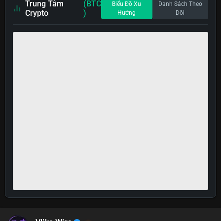
Trung Tâm
(BTC
Biểu Đồ Xu
Danh Sách Theo
Crypto
)
Hướng
Dõi