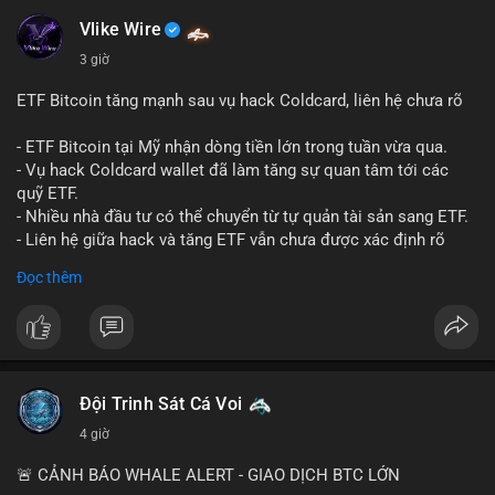
#mempoolflow
- Thượng viện Mỹ tiến hành dự thảo Clarity Act, mặc dù chưa
có sự đồng thuận hai đảng.
Vlike Wire
- Newrez xem xét Bitcoin và Ethereum trong việc xác định đủ
3 giờ
điều kiện vay mua nhà, áp dụng giá trị giảm để bù đắp biến
động.
ETF Bitcoin tăng mạnh sau vụ hack Coldcard, liên hệ chưa rõ
- Cơ quan quản lý Hồng Kông bắt đầu cấp giấy phép stablecoin
theo khung mới nghiêm ngặt.
- ETF Bitcoin tại Mỹ nhận dòng tiền lớn trong tuần vừa qua.
- Tòa án Nga công nhận crypto là tài sản pháp lý, thiết lập tiền
- Vụ hack Coldcard wallet đã làm tăng sự quan tâm tới các
lệ cho các vụ án hình sự và dân sự.
quỹ ETF.
- Trump hy vọng ký luật cơ cấu thị trường crypto sớm, dù vẫn
- Nhiều nhà đầu tư có thể chuyển từ tự quản tài sản sang ETF.
còn rào cản pháp lý.
- Liên hệ giữa hack và tăng ETF vẫn chưa được xác định rõ
- Saga’s EVM blockchain ngừng hoạt động sau vụ hack 7 M$,
ràng.
Đọc thêm
tiền trộm được chuyển sang Ethereum.
- Steak ’n Shake triển khai chương trình thưởng Bitcoin cho
#binancesquare
#cryptonews
#btc
#etf
nhân viên, cho phép nhận phần lương bằng BTC.
$btc
#binancesquare
#cryptonews
#btc
#eth
#sol
#xrp
#cc
#sky
#sand
#skr
#dvt
#vlikevn
#titanbot
Đội Trinh Sát Cá Voi
4 giờ
$btc $eth $sol $xrp $cc $sky $sand $skr $dvt
📰 Nguồn: Cointelegraph
🚨 CẢNH BÁO WHALE ALERT - GIAO DỊCH BTC LỚN
#vlikevn
#titanbot