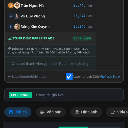
Trần Ngọc Hà
25,445
3
VNĐ
Võ Duy Phong
25,347
4
VNĐ
Đặng Kim Quỳnh
25,246
5
VNĐ
TỔNG ĐIỂM PAPER TRADE
TOP 5 · LIVE
Điểm live = số dư ví + ký quỹ + PnL chưa chốt · Chốt 12:00
ngày cuối tháng · Top 1 trên 20.000 đ nhận 30 ngày VIP Whale.
Chưa có thành viên giao dịch Paper trong tháng.
Hide Module
Diễn đàn
Auto-refresh (30s)
Refresh Now
Đang tải giá live...
LIVE PRICE
Tất cả
Văn bản
Hình ảnh
Video