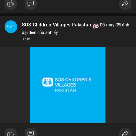
#binancesquare
#cryptonews
#btc
$btc
SOS Children Villages Pakistan
Đã thay đổi ảnh
#vlikevn
#titanbot
đại diện của anh ấy
37 m
📰 Nguồn: Cointelegraph