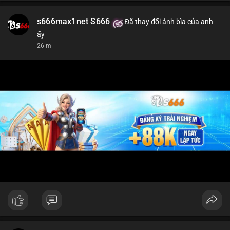
s666max1net S666
Đã thay đổi ảnh bìa của anh
ấy
26 m