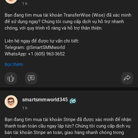
1 h
Bạn đang tìm mua tài khoản TransferWise (Wise) đã xác minh
để sử dụng ngay? Chúng tôi cung cấp dịch vụ hỗ trợ nhanh
chóng, với quy trình rõ ràng và hỗ trợ thân thiện.
Liên hệ ngay để được tư vấn chi tiết:
Telegram: @SmartSMMworld
WhatsApp: +1 (605) 963-3652
Đọc thêm
Lưu ý: Việc mua bán tài khoản có thể vi phạm điều khoản dịch
vụ của Wise. Hãy cân nhắc kỹ trước khi quyết định.
#wise
#transferwise
#taikhoanxacminh
#dichvutaichinh
smartsmmworld345
1 h
Bạn đang tìm mua tài khoản Stripe đã được xác minh để nhận
thanh toán toàn cầu ngay lập tức? Chúng tôi cung cấp dịch vụ
bán tài khoản Stripe an toàn, giao hàng nhanh chóng trong