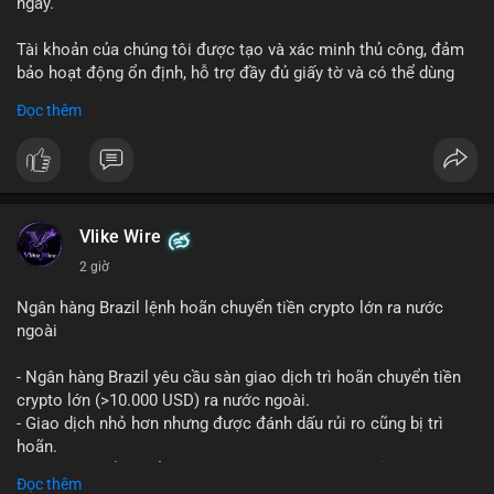
ngày.
Tài khoản của chúng tôi được tạo và xác minh thủ công, đảm
bảo hoạt động ổn định, hỗ trợ đầy đủ giấy tờ và có thể dùng
ngay cho doanh nghiệp của bạn.
Đọc thêm
Liên hệ ngay để được tư vấn và hỗ trợ nhanh nhất:
Telegram: @SmartSMMworld
WhatsApp: +1 (605) 963-3652
#buyverifiedstripeaccounts
#stripeaccounts
#paymentgateway
Vlike Wire
2 giờ
Ngân hàng Brazil lệnh hoãn chuyển tiền crypto lớn ra nước
ngoài
- Ngân hàng Brazil yêu cầu sàn giao dịch trì hoãn chuyển tiền
crypto lớn (>10.000 USD) ra nước ngoài.
- Giao dịch nhỏ hơn nhưng được đánh dấu rủi ro cũng bị trì
hoãn.
- Quy định nhằm kiểm soát dòng tiền, ngăn chặn rửa tiền.
Đọc thêm