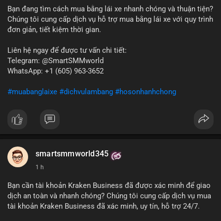
bán ngắn hạn có thể xuất hiện, gây biến động giá. Ngược lại,
Bạn đang tìm cách mua bằng lái xe nhanh chóng và thuận tiện?
nếu chuyển sang ví lạnh, tín hiệu này cho thấy niềm tin nắm giữ
Chúng tôi cung cấp dịch vụ hỗ trợ mua bằng lái xe với quy trình
của nhà đầu tư lớn vẫn còn vững chắc.
đơn giản, tiết kiệm thời gian.
Lời khuyên cho nhà đầu tư nhỏ lẻ: Theo dõi sát các giao dịch
Liên hệ ngay để được tư vấn chi tiết:
tiếp theo từ địa chỉ này để xác định điểm đến của dòng tiền.
Telegram: @SmartSMMworld
Tránh hành động theo cảm xúc; hãy dựa trên dữ liệu xác nhận
WhatsApp: +1 (605) 963-3652
và quản lý rủi ro chặt chẽ trong bối cảnh biến động có thể gia
tăng.
#muabanglaixe
#dichvulambang
#hosonhanhchong
#87917btc
#572kusd
#vilanh
#tichluydaihan
#btcmempool
smartsmmworld345
1 h
Bạn cần tài khoản Kraken Business đã được xác minh để giao
dịch an toàn và nhanh chóng? Chúng tôi cung cấp dịch vụ mua
tài khoản Kraken Business đã xác minh, uy tín, hỗ trợ 24/7.