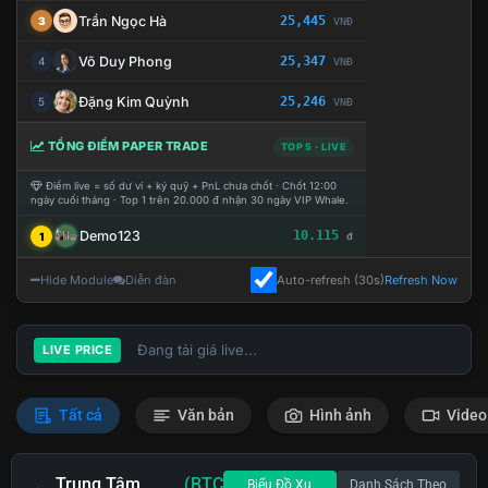
Trần Ngọc Hà
25,445
3
VNĐ
Võ Duy Phong
25,347
4
VNĐ
Đặng Kim Quỳnh
25,246
5
VNĐ
TỔNG ĐIỂM PAPER TRADE
TOP 5 · LIVE
Điểm live = số dư ví + ký quỹ + PnL chưa chốt · Chốt 12:00
ngày cuối tháng · Top 1 trên 20.000 đ nhận 30 ngày VIP Whale.
Demo123
10.115
1
đ
Hide Module
Diễn đàn
Auto-refresh (30s)
Refresh Now
Đang tải giá live...
LIVE PRICE
Tất cả
Văn bản
Hình ảnh
Video
Trung Tâm
(BTC
Biểu Đồ Xu
Danh Sách Theo