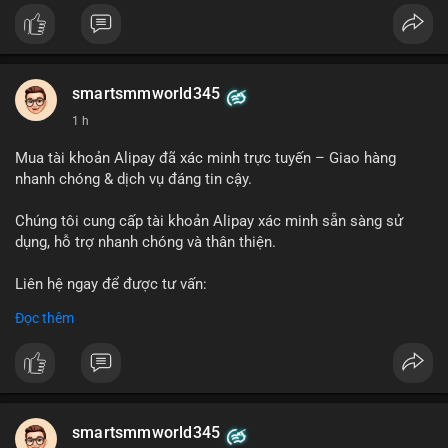
#buywalmartselleraccounts
#walmartseller
#ecommercesolutions
smartsmmworld345
1 h
Mua tài khoản Alipay đã xác minh trực tuyến – Giao hàng
nhanh chóng & dịch vụ đáng tin cậy.
Chúng tôi cung cấp tài khoản Alipay xác minh sẵn sàng sử
dụng, hỗ trợ nhanh chóng và thân thiện.
Liên hệ ngay để được tư vấn:
Telegram: @SmartSMMworld
Đọc thêm
WhatsApp: +1 (605) 963-3652
#buyverifiedalipayaccounts
smartsmmworld345