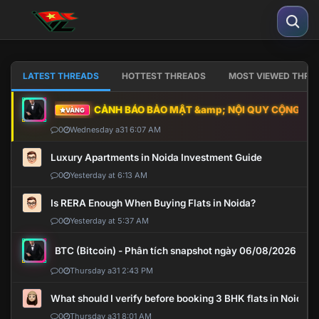
LATEST THREADS
HOTTEST THREADS
MOST VIEWED THRE
CẢNH BÁO BẢO MẬT &amp; NỘI QUY CỘNG ĐỒNG
VÀNG
0
Wednesday a31 6:07 AM
Luxury Apartments in Noida Investment Guide
0
Yesterday at 6:13 AM
Is RERA Enough When Buying Flats in Noida?
0
Yesterday at 5:37 AM
BTC (Bitcoin) - Phân tích snapshot ngày 06/08/2026
0
Thursday a31 2:43 PM
What should I verify before booking 3 BHK flats in Noida?
0
Thursday a31 8:01 AM