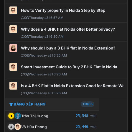
How to Verify property in Noida Step by Step
0
Thursday a31 6:57 AM
Why does a 4 BHK flat Noida offer better privacy?
0
Thursday a31 6:30 AM
Why should I buy a 3 BHK flat in Noida Extension?
0
Wednesday a31 6:25 AM
Smart Investment Guide to Buy 2 BHK Flat in Noida
0
Wednesday a31 6:20 AM
Is a 4 BHK Flat in Noida Extension Good for Remote Work?
0
Wednesday a31 5:26 AM
BẢNG XẾP HẠNG
TOP 5
Trần Thị Hương
25,548
1
VNĐ
Võ Hữu Phong
25,446
2
VNĐ