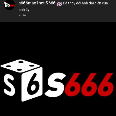
s666max1net S666
Đã thay đổi ảnh đại diện của
anh ấy
26 m