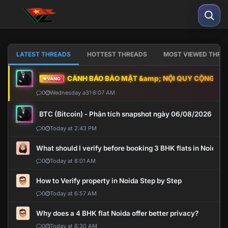
LATEST THREADS
HOTTEST THREADS
MOST VIEWED THRE
CẢNH BÁO BẢO MẬT &amp; NỘI QUY CỘNG ĐỒNG
VÀNG
0
Wednesday a31 6:07 AM
BTC (Bitcoin) - Phân tích snapshot ngày 06/08/2026
0
Today at 2:43 PM
What should I verify before booking 3 BHK flats in Noida?
0
Today at 8:01 AM
How to Verify property in Noida Step by Step
0
Today at 6:57 AM
Why does a 4 BHK flat Noida offer better privacy?
0
Today at 6:30 AM