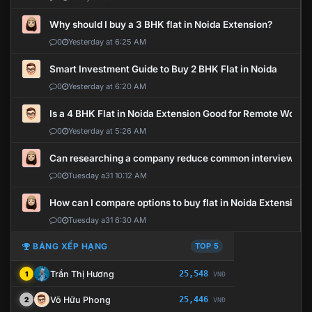
Why should I buy a 3 BHK flat in Noida Extension?
0
Yesterday at 6:25 AM
Smart Investment Guide to Buy 2 BHK Flat in Noida
0
Yesterday at 6:20 AM
Is a 4 BHK Flat in Noida Extension Good for Remote Work?
0
Yesterday at 5:26 AM
Can researching a company reduce common interview mi
0
Tuesday a31 10:12 AM
How can I compare options to buy flat in Noida Extension?
0
Tuesday a31 6:30 AM
BẢNG XẾP HẠNG
TOP 5
Trần Thị Hương
25,548
1
VNĐ
Võ Hữu Phong
25,446
2
VNĐ