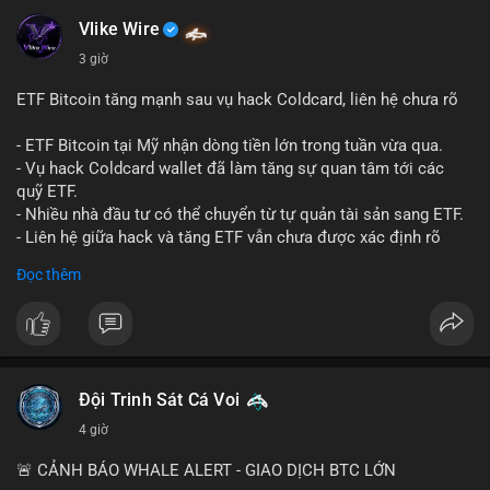
#mempoolflow
- Thượng viện Mỹ tiến hành dự thảo Clarity Act, mặc dù chưa
có sự đồng thuận hai đảng.
Vlike Wire
- Newrez xem xét Bitcoin và Ethereum trong việc xác định đủ
3 giờ
điều kiện vay mua nhà, áp dụng giá trị giảm để bù đắp biến
động.
ETF Bitcoin tăng mạnh sau vụ hack Coldcard, liên hệ chưa rõ
- Cơ quan quản lý Hồng Kông bắt đầu cấp giấy phép stablecoin
theo khung mới nghiêm ngặt.
- ETF Bitcoin tại Mỹ nhận dòng tiền lớn trong tuần vừa qua.
- Tòa án Nga công nhận crypto là tài sản pháp lý, thiết lập tiền
- Vụ hack Coldcard wallet đã làm tăng sự quan tâm tới các
lệ cho các vụ án hình sự và dân sự.
quỹ ETF.
- Trump hy vọng ký luật cơ cấu thị trường crypto sớm, dù vẫn
- Nhiều nhà đầu tư có thể chuyển từ tự quản tài sản sang ETF.
còn rào cản pháp lý.
- Liên hệ giữa hack và tăng ETF vẫn chưa được xác định rõ
- Saga’s EVM blockchain ngừng hoạt động sau vụ hack 7 M$,
ràng.
Đọc thêm
tiền trộm được chuyển sang Ethereum.
- Steak ’n Shake triển khai chương trình thưởng Bitcoin cho
#binancesquare
#cryptonews
#btc
#etf
nhân viên, cho phép nhận phần lương bằng BTC.
$btc
#binancesquare
#cryptonews
#btc
#eth
#sol
#xrp
#cc
#sky
#sand
#skr
#dvt
#vlikevn
#titanbot
Đội Trinh Sát Cá Voi
4 giờ
$btc $eth $sol $xrp $cc $sky $sand $skr $dvt
📰 Nguồn: Cointelegraph
🚨 CẢNH BÁO WHALE ALERT - GIAO DỊCH BTC LỚN
#vlikevn
#titanbot