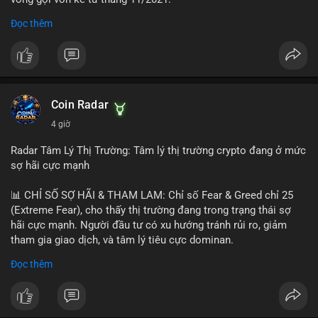
Đọc thêm
Lời khuyên ngắn gọn cho nhà đầu tư nhỏ lẻ:
#jpyc
#cryptonews
#web3
#japan
#blockchain
Nhà đầu tư nên theo dõi sát dòng tiền tiếp theo từ địa chỉ này.
Tránh hành động theo cảm xúc; hãy chờ xác nhận hướng đi của
$btc $eth
dòng tiền trước khi đưa ra quyết định vào lệnh, đồng thời đặt
lệnh dừng lỗ chặt chẽ để quản trị rủi ro trong bối cảnh thanh
#vlikevn
#titanbot
khoản mỏng.
Coin Radar
📰 Nguồn: CoinDesk
4 giờ
#25dot8btc
#dichuyen1_66trieuusd
#khangcu64556
#whalebtc
#theodoidongtien
Radar Tâm Lý Thị Trường: Tâm lý thị trường crypto đang ở mức
sợ hãi cực mạnh
📊 CHỈ SỐ SỢ HÃI & THAM LAM: Chỉ số Fear & Greed chỉ 25
(Extreme Fear), cho thấy thị trường đang trong trạng thái sợ
hãi cực mạnh. Người đầu tư có xu hướng tránh rủi ro, giảm
tham gia giao dịch, và tâm lý tiêu cực dominan.
Đọc thêm
📈 XU HƯỚNG TÌM KIẾM & THẢO LUẬN: Coin được tìm kiếm
nhiều nhất trên CoinGecko là Cash Cat (CASHCAT), Bitcoin
(BTC), Sui (SUI), Pudgy Penguins (PENGU). Trên Google Trends
Việt Nam, từ khóa như 'con riêng', 'phạm nhật minh anh' và 'tô