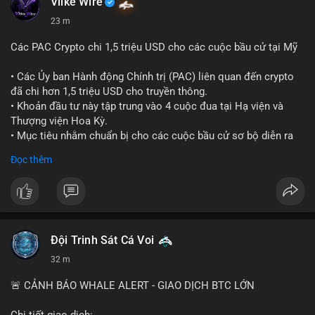
Vlike Wire
23 m
Các PAC Crypto chi 1,5 triệu USD cho các cuộc bầu cử tại Mỹ
• Các Ủy ban Hành động Chính trị (PAC) liên quan đến crypto
đã chi hơn 1,5 triệu USD cho truyền thông.
• Khoản đầu tư này tập trung vào 4 cuộc đua tại Hạ viện và
Thượng viện Hoa Kỳ.
• Mục tiêu nhằm chuẩn bị cho các cuộc bầu cử sơ bộ diễn ra
vào ngày 18 tháng 8.
Đọc thêm
#cryptonews
#politics
#usa
#binancesquare
$btc $eth
#vlikevn
#titanbot
Đội Trinh Sát Cá Voi
32 m
📰 Nguồn: Cointelegraph
🚨 CẢNH BÁO WHALE ALERT - GIAO DỊCH BTC LỚN