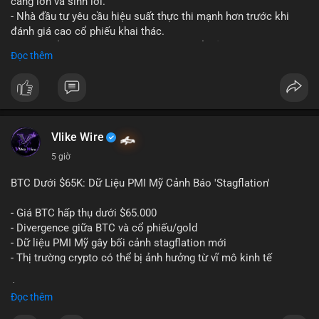
càng lớn và sinh lời.
cảm xúc khi chưa xác nhận được dòng tiền vào sàn.
- Nhà đầu tư yêu cầu hiệu suất thực thi mạnh hơn trước khi
đánh giá cao cổ phiếu khai thác.
#59dot84btc
#dichuyenvilanh
#taicocautaisan
#btcusd64723
- Giá trị cổ phiếu khai thác Bitcoin có thể giảm do sự nghi ngờ.
Đọc thêm
#mempooltheodoi
- Thị trường cần thấy kết quả thực tế từ các dự án AI mới.
#binancesquare
#cryptonews
#btc
#bitcoin
#ai
#mining
$btc
Vlike Wire
#vlikevn
#titanbot
5 giờ
📰 Nguồn: Cointelegraph
BTC Dưới $65K: Dữ Liệu PMI Mỹ Cảnh Báo 'Stagflation'
- Giá BTC hấp thụ dưới $65.000
- Divergence giữa BTC và cổ phiếu/gold
- Dữ liệu PMI Mỹ gây bối cảnh stagflation mới
- Thị trường crypto có thể bị ảnh hưởng từ vĩ mô kinh tế
$btc
#btc
Đọc thêm
#vlikevn
#titanbot