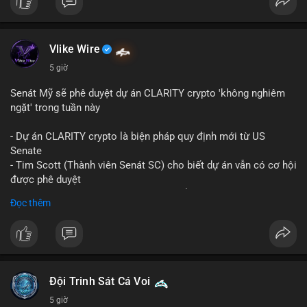
Vlike Wire
5 giờ
Senát Mỹ sẽ phê duyệt dự án CLARITY crypto 'không nghiêm
ngặt' trong tuần này
- Dự án CLARITY crypto là biện pháp quy định mới từ US
Senate
- Tim Scott (Thành viên Senát SC) cho biết dự án vẫn có cơ hội
được phê duyệt
- Bài toán chính là thời gian hạn chế để đưa dự án vào lịch
Đọc thêm
trình
- Có thể ảnh hưởng đến môi trường quy định crypto tại Mỹ
$btc $eth
#vlikevn
#titanbot
Đội Trinh Sát Cá Voi
5 giờ