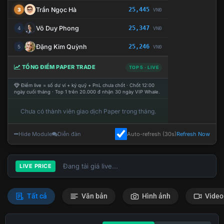
Trần Ngọc Hà
25,445
3
VNĐ
Võ Duy Phong
25,347
4
VNĐ
Đặng Kim Quỳnh
25,246
5
VNĐ
TỔNG ĐIỂM PAPER TRADE
TOP 5 · LIVE
Điểm live = số dư ví + ký quỹ + PnL chưa chốt · Chốt 12:00
ngày cuối tháng · Top 1 trên 20.000 đ nhận 30 ngày VIP Whale.
Chưa có thành viên giao dịch Paper trong tháng.
Hide Module
Diễn đàn
Auto-refresh (30s)
Refresh Now
Đang tải giá live...
LIVE PRICE
Tất cả
Văn bản
Hình ảnh
Video