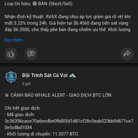
Loại tín hiệu: 🔴 BÁN (Short/Sell)
Nhận định kỹ thuật: AVAX đang chịu áp lực giảm giá rõ rệt khi
mất 3.23% trong 24h. Giá hiện tại $6.4560 đang tiến sát vùng
đáy $6.3500, cho thấy phe bán đang chiếm ưu thế. Khối lượng
giao dịch 2.14 triệu AVAX phản ánh dòng tiền thoát ra khỏi thị
Đọc thêm
trường. Biên độ dao động trong ngày khá rộng (5.6%), tạo điều
kiện cho các lệnh short ngắn hạn.
Khuyến nghị giao dịch cụ thể:
- Vùng Entry: $6.4500 - $6.4800
- Mục tiêu chốt lời (Take Profit - TP): TP1: $6.3500, TP2:
Đội Trinh Sát Cá Voi
$6.2800
3 giờ
- Cắt lỗ (Stop Loss - SL): $6.5800
🚨 CẢNH BÁO WHALE ALERT - GIAO DỊCH BTC LỚN
Lời khuyên quản trị vốn: Khối lượng lệnh khuyến nghị tối đa 2-
3% tổng vốn, đặt SL cứng ngay sau khi vào lệnh để bảo vệ tài
Chi tiết giao dịch:
khoản trước biến động bất thường.
- Mã giao dịch:
3c36356cace70a6eedbe0fb805d1d81cf28c0eab523bb9d671ce7
#shortavax
#avax6450
#bearishavax
#vungbiendong24h
0e5c8bd1034
- Khối lượng di chuyển: 11.3377 BTC