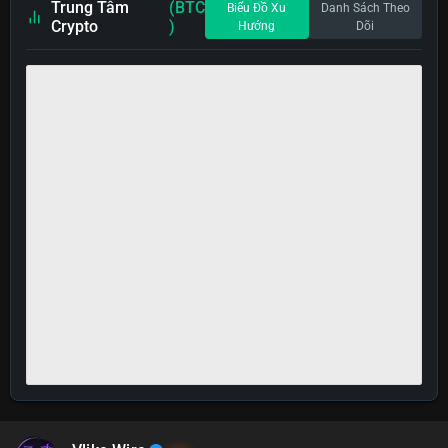
Trung Tâm
(BTC
Biểu Đồ Xu
Danh Sách Theo
Crypto
)
Hướng
Dõi