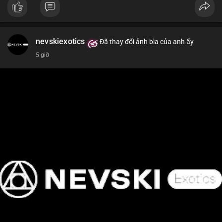
📰 Nguồn: Cointelegraph
nevskiexotics
Đã thay đổi ảnh bìa của anh ấy
5 giờ