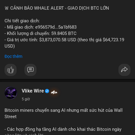
📰 Nguồn: Cointelegraph
🚨 CẢNH BÁO WHALE ALERT - GIAO DỊCH BTC LỚN
Chi tiết giao dịch:
- Mã giao dịch: e956579d...5a1bf683
- Khối lượng di chuyển: 59.8405 BTC
- Giá trị ước tính: $3,873,070.58 USD (theo thị giá $64,723.19
USD)
- Thời gian: 17:19:55 2026-08-06 UTC
Đọc thêm
Một khối lượng 59.84 BTC trị giá gần 3.9 triệu USD vừa được
kích hoạt di chuyển trong mempool. Với quy mô này, khả năng
cao là tài sản đang được dịch chuyển giữa các ví thuộc sở hữu
của một tổ chức hoặc cá voi lớn. Hành vi chuyển sang ví lạnh
hoặc tách nhỏ thành nhiều địa chỉ mới thường cho thấy động
Vlike Wire
thái tái cơ cấu nắm giữ dài hạn, không phải áp lực bán khẩn
5 giờ
cấp. Tuy nhiên, nếu dòng tiền này hướng đến một sàn giao dịch
tập trung, nguy cơ chốt lời là hiện hữu và có thể gây ra biến
Bitcoin miners chuyển sang AI nhưng mất sức hút của Wall
động ngắn hạn.
Street
Nhà đầu tư nhỏ lẻ nên quan sát thêm các giao dịch tiếp theo
- Các hợp đồng hạ tầng AI dành cho khai thác Bitcoin ngày
từ cùng nguồn ví để xác định đích đến. Tránh hành động theo