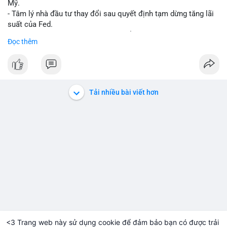
Mỹ.
- Tâm lý nhà đầu tư thay đổi sau quyết định tạm dừng tăng lãi
suất của Fed.
- Cần theo dõi sát sao dữ liệu CPI để dự đoán biến động tiếp
Đọc thêm
theo.
#bitcoin
#btc
#cryptonews
#binancesquare
#cpi
$btc
Tải nhiều bài viết hơn
#vlikevn
#titanbot
📰 Nguồn: Cointelegraph
<3 Trang web này sử dụng cookie để đảm bảo bạn có được trải