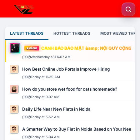
LATEST THREADS
HOTTEST THREADS
MOST VIEWED THRE
CẢNH BÁO BẢO MẬT &amp; NỘI QUY CỘNG ĐỒNG
VÀNG
0
Wednesday a31 6:07 AM
How Best Online Job Portals Improve Hiring
0
Today at 11:39 AM
How do you store wet food for cats homemade?
0
Today at 9:07 AM
Daily Life Near New Flats in Noida
0
Today at 5:52 AM
A Smarter Way to Buy Flat in Noida Based on Your Needs
0
Today at 5:04 AM