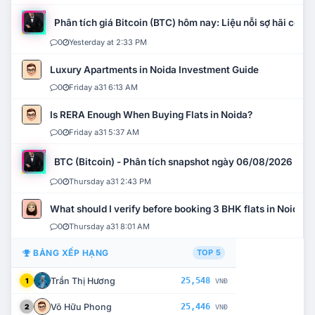
Phân tích giá Bitcoin (BTC) hôm nay: Liệu nỗi sợ hãi có mở 
0
Yesterday at 2:33 PM
Luxury Apartments in Noida Investment Guide
0
Friday a31 6:13 AM
Is RERA Enough When Buying Flats in Noida?
0
Friday a31 5:37 AM
BTC (Bitcoin) - Phân tích snapshot ngày 06/08/2026
0
Thursday a31 2:43 PM
What should I verify before booking 3 BHK flats in Noida?
0
Thursday a31 8:01 AM
BẢNG XẾP HẠNG
TOP 5
Trần Thị Hương
25,548
1
VNĐ
Võ Hữu Phong
25,446
2
VNĐ