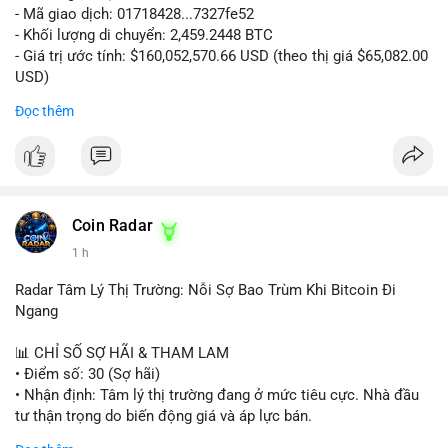
- Mã giao dịch: 01718428...7327fe52
- Khối lượng di chuyển: 2,459.2448 BTC
- Giá trị ước tính: $160,052,570.66 USD (theo thị giá $65,082.00
USD)
- Thời gian: 12:19:48 2026-08-10 UTC
Đọc thêm
Nhận định phân tích:
Khối lượng 2,459 BTC tương đương hơn 160 triệu USD được
chuyển trong một giao dịch duy nhất cho thấy dấu hiệu hoạt
động của tổ chức lớn hoặc quỹ đầu tư. Với mức giá hiện tại,
việc di chuyển số lượng lớn này có thể phục vụ mục đích tái
Coin Radar
phân bổ danh mục sang ví lạnh để nắm giữ dài hạn, hoặc
1 h
chuẩn bị nạp lên sàn giao dịch nhằm hiện thực hóa lợi nhuận.
Động thái này có thể tạo áp lực tâm lý ngắn hạn lên thị trường
Radar Tâm Lý Thị Trường: Nỗi Sợ Bao Trùm Khi Bitcoin Đi
khi nhà đầu tư nhỏ lẻ lo ngại về khả năng bán tháo. Tuy nhiên,
Ngang
nếu dòng tiền chảy vào ví lạnh, đây lại là tín hiệu tích cực cho
xu hướng trung hạn.
📊 CHỈ SỐ SỢ HÃI & THAM LAM
• Điểm số: 30 (Sợ hãi)
Lời khuyên cho nhà đầu tư nhỏ lẻ:
• Nhận định: Tâm lý thị trường đang ở mức tiêu cực. Nhà đầu
Hãy theo dõi sát các giao dịch tiếp theo từ địa chỉ ví nguồn để
tư thận trọng do biến động giá và áp lực bán.
xác định rõ hướng đi của dòng tiền. Tránh hành động theo cảm