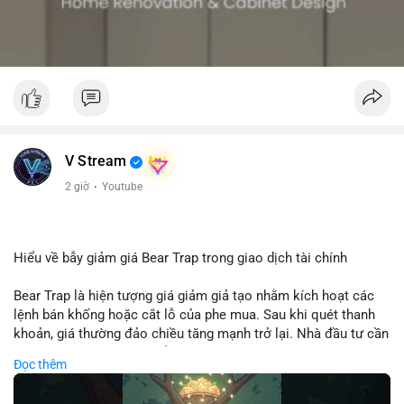
V Stream
2 giờ
·
Youtube
Hiểu về bẫy giảm giá Bear Trap trong giao dịch tài chính
Bear Trap là hiện tượng giá giảm giả tạo nhằm kích hoạt các
lệnh bán khống hoặc cắt lỗ của phe mua. Sau khi quét thanh
khoản, giá thường đảo chiều tăng mạnh trở lại. Nhà đầu tư cần
nhận diện mô hình này để tránh bị thao túng tâm lý và tối ưu
Đọc thêm
hóa điểm vào lệnh.