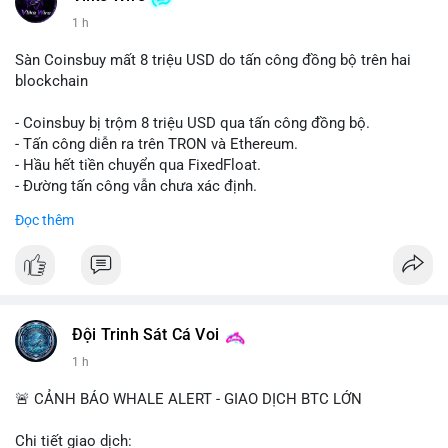
1 h
Sàn Coinsbuy mất 8 triệu USD do tấn công đồng bộ trên hai
blockchain
- Coinsbuy bị trộm 8 triệu USD qua tấn công đồng bộ.
- Tấn công diễn ra trên TRON và Ethereum.
- Hầu hết tiền chuyển qua FixedFloat.
- Đường tấn công vẫn chưa xác định.
Đọc thêm
#binancesquare
#cryptonews
#coinsbuy
#trx
#eth
$trx $eth
#vlikevn
#titanbot
Đội Trinh Sát Cá Voi
📰 Nguồn: CoinDesk
1 h
🚨 CẢNH BÁO WHALE ALERT - GIAO DỊCH BTC LỚN
Chi tiết giao dịch: