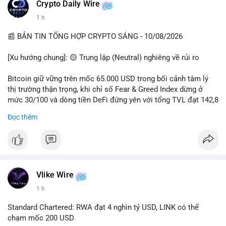
các quỹ phòng hộ sang vị thế Long là tín hiệu tích cực ngầm,
📰 Nguồn: CoinDesk
Crypto Daily Wire
nhưng biến động ngắn hạn vẫn cao.
1 h
• Khuyến nghị: Cẩn trọng với các lệnh Long/Short khi Bitcoin
chưa thoát khỏi vùng giá hiện tại. Theo dõi sát các tin tức về
📰 BẢN TIN TỔNG HỢP CRYPTO SÁNG - 10/08/2026
lạm phát (CPI) và động thái của các quỹ lớn.
[Xu hướng chung]: 🟡 Trung lập (Neutral) nghiêng về rủi ro
📊 Nguồn: Radar Tâm Lý Thị Trường
Bitcoin giữ vững trên mốc 65.000 USD trong bối cảnh tâm lý
thị trường thận trọng, khi chỉ số Fear & Greed Index dừng ở
mức 30/100 và dòng tiền DeFi đứng yên với tổng TVL đạt 142,8
tỷ USD.
Đọc thêm
- Thị trường & Giá cả: BTC giao dịch quanh vùng 65.200 USD,
tăng gần 3% khi Iran-Oman hứa mở lại eo Hormuz, giảm lo ngại
địa chính trị. Hoạt động cá voi diễn ra sôi động với lệnh
chuyển 458 BTC trị giá gần 30 triệu USD cùng nhiều giao dịch
lớn khác. Đáng chú ý, thanh lý Short chiếm tới 81,7% tổng 35,7
Vlike Wire
triệu USD thanh lý trong 24h, cho thấy phe bán đang yếu thế.
1 h
- DeFi & Công nghệ: Standard Chartered dự báo thị trường RWA
Standard Chartered: RWA đạt 4 nghìn tỷ USD, LINK có thể
sẽ bùng nổ lên 4 nghìn tỷ USD, kéo theo giá trị token LINK có
chạm mốc 200 USD