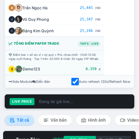
Trần Ngọc Hà
25,445
3
VNĐ
Võ Duy Phong
25,347
4
VNĐ
Đặng Kim Quỳnh
25,246
5
VNĐ
TỔNG ĐIỂM PAPER TRADE
TOP 5 · LIVE
Điểm live = số dư ví + ký quỹ + PnL chưa chốt · Chốt 12:00
ngày cuối tháng · Top 1 trên 20.000 đ nhận 30 ngày VIP Whale.
Demo123
6.359
1
đ
Hide Module
Diễn đàn
Auto-refresh (30s)
Refresh Now
Đang tải giá live...
LIVE PRICE
Tất cả
Văn bản
Hình ảnh
Video