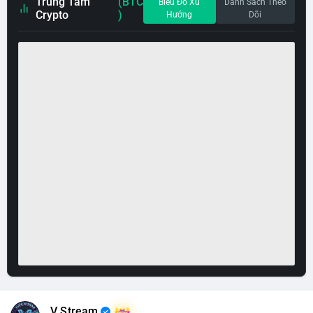
Trung Tâm
(BTC
Biểu Đồ Xu
Danh Sách Theo
Crypto
)
Hướng
Dõi
V Stream