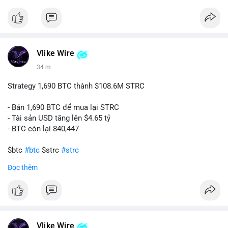
#ukregulation
$btc $eth
#vlikevn
#titanbot
Vlike Wire
34 m
📰 Nguồn: CoinDesk
Strategy 1,690 BTC thành $108.6M STRC
- Bán 1,690 BTC để mua lại STRC
- Tài sản USD tăng lên $4.65 tỷ
- BTC còn lại 840,447
$btc
#btc
$strc
#strc
Đọc thêm
#vlikevn
#titanbot
📰 Nguồn: Cointelegraph
Vlike Wire