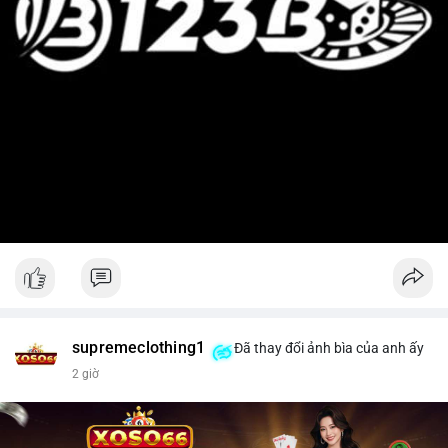
supremeclothing1
Đã thay đổi ảnh bìa của anh ấy
2 giờ