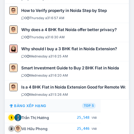
How to Verify property in Noida Step by Step
0
Thursday a31 6:57 AM
Why does a 4 BHK flat Noida offer better privacy?
0
Thursday a31 6:30 AM
Why should I buy a 3 BHK flat in Noida Extension?
0
Wednesday a31 6:25 AM
Smart Investment Guide to Buy 2 BHK Flat in Noida
0
Wednesday a31 6:20 AM
Is a 4 BHK Flat in Noida Extension Good for Remote Work?
0
Wednesday a31 5:26 AM
BẢNG XẾP HẠNG
TOP 5
Trần Thị Hương
25,548
1
VNĐ
Võ Hữu Phong
25,446
2
VNĐ