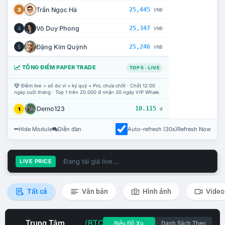
Trần Ngọc Hà
25,445
3
VNĐ
Võ Duy Phong
25,347
4
VNĐ
Đặng Kim Quỳnh
25,246
5
VNĐ
TỔNG ĐIỂM PAPER TRADE
TOP 5 · LIVE
Điểm live = số dư ví + ký quỹ + PnL chưa chốt · Chốt 12:00
ngày cuối tháng · Top 1 trên 20.000 đ nhận 30 ngày VIP Whale.
Demo123
10.115
1
đ
Hide Module
Diễn đàn
Auto-refresh (30s)
Refresh Now
Đang tải giá live...
LIVE PRICE
Tất cả
Văn bản
Hình ảnh
Video
Trung Tâm
(BTC
Biểu Đồ Xu
Danh Sách Theo