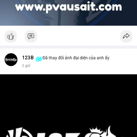
123B
Đã thay đổi ảnh đại diện của anh ấy
2 giờ