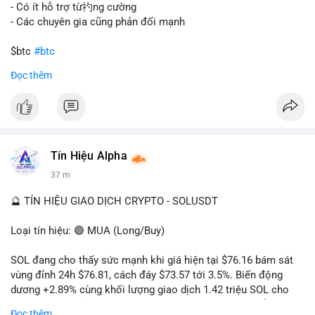
gây sốc thanh khoản tức thời, nhưng vẫn đủ sức tạo biến động
- Có ít hỗ trợ từ礿ng cường
tâm lý ngắn hạn nếu hướng đến sàn tập trung.
- Các chuyên gia cũng phản đối mạnh
Lời khuyên cho nhà đầu tư nhỏ lẻ:
$btc
#btc
Theo dõi các giao dịch tiếp theo từ cùng địa chỉ ví để xác nhận
Đọc thêm
hướng đi của dòng tiền. Tránh hành động theo cảm xúc, ưu
#vlikevn
#titanbot
tiên quản trị rủi ro và không mở vị thế lớn trước khi có tín hiệu
rõ ràng về đích đến của số BTC này.
📰 Nguồn: CoinDesk
#94dot58btc
#vilanh
#chuyentiencavoi
#btcmempool
#dongtienlon
Tín Hiệu Alpha
37 m
🔮 TÍN HIỆU GIAO DỊCH CRYPTO - SOLUSDT
Loại tín hiệu: 🟢 MUA (Long/Buy)
SOL đang cho thấy sức mạnh khi giá hiện tại $76.16 bám sát
vùng đỉnh 24h $76.81, cách đáy $73.57 tới 3.5%. Biến động
dương +2.89% cùng khối lượng giao dịch 1.42 triệu SOL cho
thấy lực cầu chủ động đang chiếm ưu thế, phe mua kiểm soát
Đọc thêm