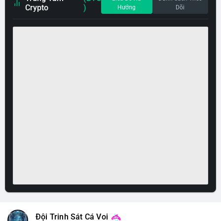
Crypto
)
Hướng
Dõi
Đội Trinh Sát Cá Voi