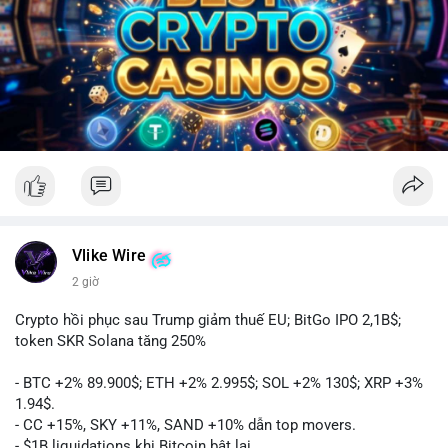
Vlike Wire
2 giờ
Crypto hồi phục sau Trump giảm thuế EU; BitGo IPO 2,1B$;
token SKR Solana tăng 250%
- BTC +2% 89.900$; ETH +2% 2.995$; SOL +2% 130$; XRP +3%
1.94$.
- CC +15%, SKY +11%, SAND +10% dẫn top movers.
- $1B liquidations khi Bitcoin bật lại.