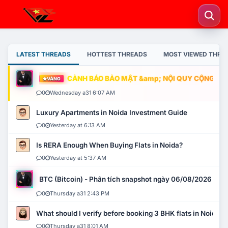
LATEST THREADS
HOTTEST THREADS
MOST VIEWED THRE
CẢNH BÁO BẢO MẬT &amp; NỘI QUY CỘNG ĐỒNG
VÀNG
0
Wednesday a31 6:07 AM
Luxury Apartments in Noida Investment Guide
0
Yesterday at 6:13 AM
Is RERA Enough When Buying Flats in Noida?
0
Yesterday at 5:37 AM
BTC (Bitcoin) - Phân tích snapshot ngày 06/08/2026
0
Thursday a31 2:43 PM
What should I verify before booking 3 BHK flats in Noida?
0
Thursday a31 8:01 AM