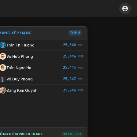
BẢNG XẾP HẠNG
TOP 5
Trần Thị Hương
25,548
VNĐ
À CHẾ TÀI XỬ LÝ VI PHẠM
Võ Hữu Phong
25,446
VNĐ
Trần Ngọc Hà
25,445
VNĐ
Võ Duy Phong
25,347
VNĐ
Đặng Kim Quỳnh
25,246
VNĐ
ỔNG ĐIỂM PAPER TRADE
TOP 5 · LIVE