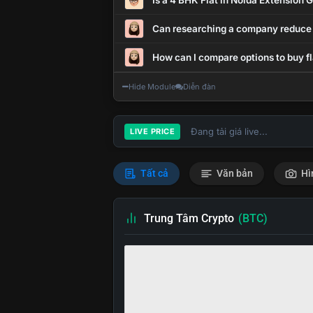
Is a 4 BHK Flat in Noida Extension
Can researching a company reduce
How can I compare options to buy fl
Hide Module
Diễn đàn
Đang tải giá live...
LIVE PRICE
Tất cả
Văn bản
Hì
Trung Tâm Crypto
(BTC)