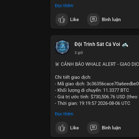
trong ngày khá rộng (5.6%), tạo điều kiệ
Đọc thêm
Khuyến nghị giao dịch cụ thể:
Like
Bình luận
- Vùng Entry: $6.4500 - $6.4800
- Mục tiêu chốt lời (Take Profit - TP): TP
- Cắt lỗ (Stop Loss - SL): $6.5800
Đội Trinh Sát Cá Voi
Lời khuyên quản trị vốn: Khối lượng lệnh
3 giờ
sau khi vào lệnh để bảo vệ tài khoản trư
🚨 CẢNH BÁO WHALE ALERT - GIAO DỊ
#shortavax
#avax6450
#bearishavax
#vu
Chi tiết giao dịch:
- Mã giao dịch: 3c36356cace70a6eedb
- Khối lượng di chuyển: 11.3377 BTC
- Giá trị ước tính: $730,506.76 USD (theo
- Thời gian: 19:19:57 2026-08-06 UTC
Đọc thêm
Giao dịch 11.3377 BTC trị giá hơn 730 
nhận. Mức khối lượng này nằm trong tầm
Like
Bình luận
phải dòng tiền tổ chức khổng lồ. Hành 
phản ánh hai kịch bản: hoặc cá voi đang