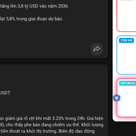
 tăng lên 3,8 tỷ USD vào năm 2036.
btcmempool
#1point49trieuusd
t 5,8% trong giai đoạn dự báo.
à nhà đầu tư trong lĩnh vực công nghệ ô tô.
TON #9
powertrain
OPTIMUS 
XUSDT
c giảm giá rõ rệt khi mất 3.23% trong 24h. Giá hiện
500, cho thấy phe bán đang chiếm ưu thế. Khối lượng
tiền thoát ra khỏi thị trường. Biên độ dao động