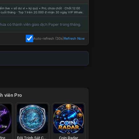
ểm live = số dư ví + ký quỹ + PnL chưa chốt · Chốt 12:00
 cuối tháng · Top 1 trên 20.000 đ nhận 30 ngày VIP Whale.
hưa có thành viên giao dịch Paper trong tháng.
Auto-refresh (30s)
Refresh Now
h viên Pro
ire
Đội Trinh Sát Cá Voi
Coin Radar