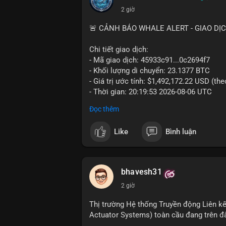
2 giờ
🚨 CẢNH BÁO WHALE ALERT - GIAO DỊ
Chi tiết giao dịch:
- Mã giao dịch: 45933c91...0c2694f7
- Khối lượng di chuyển: 23.1377 BTC
- Giá trị ước tính: $1,492,172.22 USD (th
- Thời gian: 20:19:53 2026-08-06 UTC
Đọc thêm
Nhận định phân tích hành vi của Cá voi 
đương gần 1.5 triệu USD được di chuyển 
Like
Bình luận
tiền đáng chú ý nhưng chưa đến mức gây 
đang tái phân bổ tài sản giữa các ví nó
hiện lệnh mua/bán lớn. Với tỷ giá hiện tạ
áp lực bán ngắn hạn có thể xuất hiện, tạ
bhavesh31
2 giờ
Lời khuyên ngắn gọn cho nhà đầu tư nhỏ l
địa chỉ ví nguồn trong 24 giờ tới. Nếu thấ
Thị trường Hệ thống Truyền động Liên kế
trọng đòn bẩy. Ngược lại, nếu BTC được ch
Actuator Systems) toàn cầu đang trên đ
tích cực.