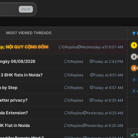
Ctrl K
MOST VIEWED THREADS
1
; NỘI QUY CỘNG ĐỒNG VLIKE.VN: HỆ THỐNG GIÁM SÁT TỰ ĐỘNG V
0
Replies
Wednesday a31 6:07 AM
2
t ngày 06/08/2026
0
Replies
Today at 2:43 PM
3
 3 BHK flats in Noida?
0
Replies
Today at 8:01 AM
4
p by Step
0
Replies
Today at 6:57 AM
5
etter privacy?
0
Replies
Today at 6:30 AM
ida Extension?
0
Replies
Yesterday at 6:25 AM
K Flat in Noida
0
Replies
Yesterday at 6:20 AM
T