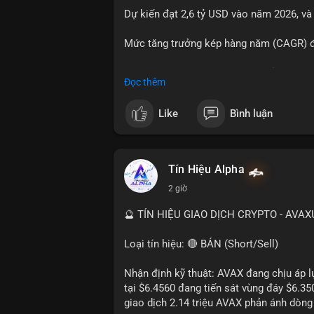
Dự kiến đạt 2,6 tỷ USD vào năm 2026, và
#23dot14btc
#chuyenvilanh
#aplucban
#
Mức tăng trưởng kép hàng năm (CAGR) đạ
Đây là cơ hội lớn cho các nhà sản xuất v
Đọc thêm
#geo
#ai
#automotive
#marketgrowth
#
Like
Bình luận
Tín Hiệu Alpha
2 giờ
🔮 TÍN HIỆU GIAO DỊCH CRYPTO - AVA
Loại tín hiệu: 🔴 BÁN (Short/Sell)
Nhận định kỹ thuật: AVAX đang chịu áp lự
tại $6.4560 đang tiến sát vùng đáy $6.3
giao dịch 2.14 triệu AVAX phản ánh dòng 