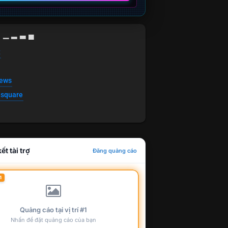
g ▁ ▂ ▃ ▄
t
news
esquare
ết tài trợ
Đăng quảng cáo
1
Quảng cáo tại vị trí #1
Nhấn để đặt quảng cáo của bạn