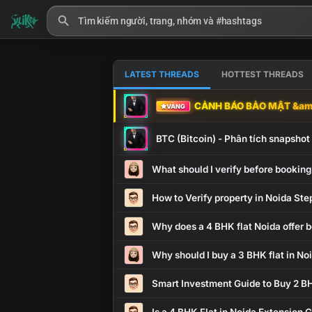
LATEST THREADS
HOTTEST THREADS
CẢNH BÁO BẢO MẬT &amp
VÀNG
BTC (Bitcoin) - Phân tích snapsho
What should I verify before booking
How to Verify property in Noida Ste
Why does a 4 BHK flat Noida offer b
Why should I buy a 3 BHK flat in No
Smart Investment Guide to Buy 2 BH