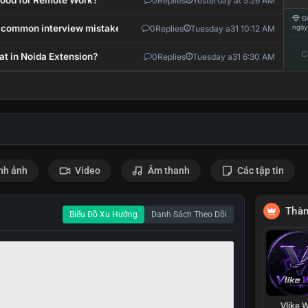
 Good for Remote Work?
0
Replies
Yesterday at 5:26 AM
Đi
 common interview mistakes?
0
Replies
Tuesday a31 10:12 AM
ngày
C
at in Noida Extension?
0
Replies
Tuesday a31 6:30 AM
nh ảnh
Video
Âm thanh
Các tập tin
Thàn
Biểu Đồ Xu Hướng
Danh Sách Theo Dõi
Vlike W