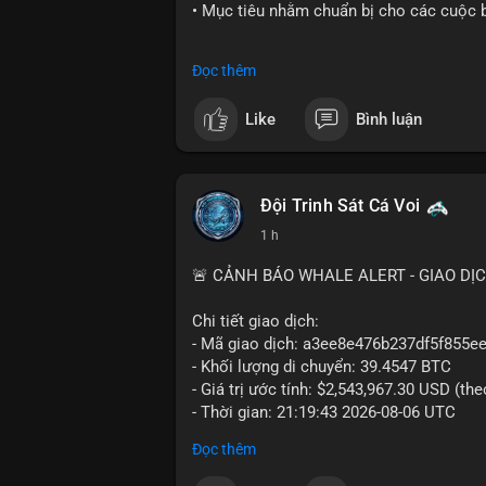
• Mục tiêu nhằm chuẩn bị cho các cuộc b
#cryptonews
#politics
#usa
#binancesq
Đọc thêm
$btc $eth
Like
Bình luận
#vlikevn
#titanbot
📰 Nguồn: Cointelegraph
Đội Trinh Sát Cá Voi
1 h
🚨 CẢNH BÁO WHALE ALERT - GIAO DỊ
Chi tiết giao dịch:
- Mã giao dịch: a3ee8e476b237df5f85
- Khối lượng di chuyển: 39.4547 BTC
- Giá trị ước tính: $2,543,967.30 USD (th
- Thời gian: 21:19:43 2026-08-06 UTC
Đọc thêm
Nhận định phân tích:
Khối lượng 39.45 BTC tương đương hơn 