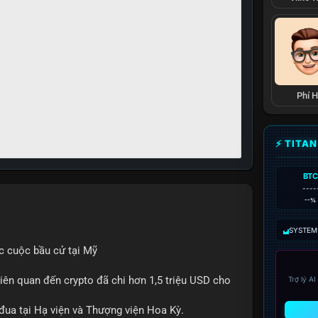
Phí 
⚡ TITA
BTC
----
--%
SYSTEM:
c cuộc bầu cử tại Mỹ
iên quan đến crypto đã chi hơn 1,5 triệu USD cho
Trợ lý A
 đua tại Hạ viện và Thượng viện Hoa Kỳ.