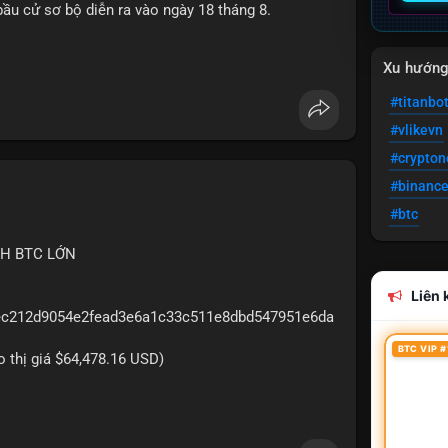
ầu cử sơ bộ diễn ra vào ngày 18 tháng 8.
uare
Xu hướn
#titanbo
#vlikevn
#crypto
#binanc
#btc
CH BTC LỚN
Liên k
5eec212d9054e2fead3e6a1c33c511e8dbd547951e6da
BTC VIP #
eo thị giá $64,478.16 USD)
2.5 triệu USD được phát hiện trong mempool cho