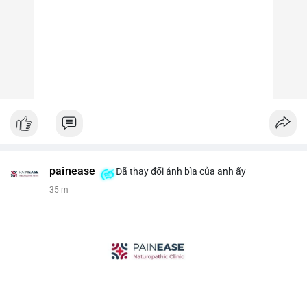
painease
Đã thay đổi ảnh bìa của anh ấy
35 m