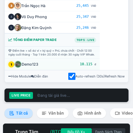
Trần Ngọc Hà
25,445
3
VNĐ
Võ Duy Phong
25,347
4
VNĐ
Đặng Kim Quỳnh
25,246
5
VNĐ
TỔNG ĐIỂM PAPER TRADE
TOP 5 · LIVE
Điểm live = số dư ví + ký quỹ + PnL chưa chốt · Chốt 12:00
ngày cuối tháng · Top 1 trên 20.000 đ nhận 30 ngày VIP Whale.
Demo123
10.115
1
đ
Hide Module
Diễn đàn
Auto-refresh (30s)
Refresh Now
Đang tải giá live...
LIVE PRICE
Tất cả
Văn bản
Hình ảnh
Video
Trung Tâm
(BTC
Biểu Đồ Xu
Danh Sách Theo