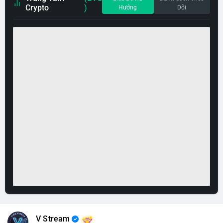
Crypto
)
Hướng
Dõi
V Stream