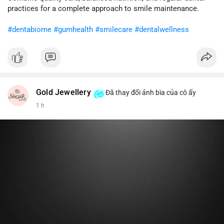
cân nhắc giảm tỷ trọng đòn bẩy và chờ xu hướng rõ ràng trước
practices for a complete approach to smile maintenance.
khi gia tăng vị thế.
#dentabiome
#gumhealth
#smilecare
#dentalwellness
#8dot0316btc
#chuyenlensan
#aplucbannganhan
#btcmempool
#516kusd
Gold Jewellery
Đã thay đổi ảnh bìa của cô ấy
1 h