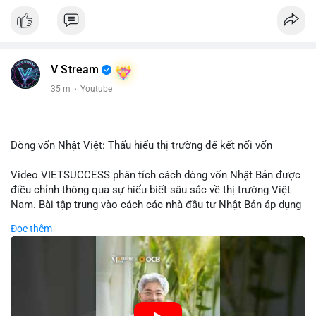
V Stream
35 m
·
Youtube
Dòng vốn Nhật Việt: Thấu hiểu thị trường để kết nối vốn
Video VIETSUCCESS phân tích cách dòng vốn Nhật Bản được
điều chỉnh thông qua sự hiểu biết sâu sắc về thị trường Việt
Nam. Bài tập trung vào cách các nhà đầu tư Nhật Bản áp dụng
chiến lược đầu tư phù hợp với điều kiện kinh tế địa phương, từ
Đọc thêm
đầu tư trực tiếp vào doanh nghiệp đến việc giao dịch tài chính.
Kết nối này không chỉ tạo cơ hội tăng trưởng cho Việt Nam mà
còn tạo ra động lực cho thị trường crypto địa phương khi các
nhà đầu tư đa quốc gia tìm kiếm cơ hội đa dạng. Các yếu tố
như chính sách tài chính Việt Nam, xu hướng đầu tư ESG, và
ổn định thị trường sẽ ảnh hưởng trực tiếp đến lưu lượng vốn