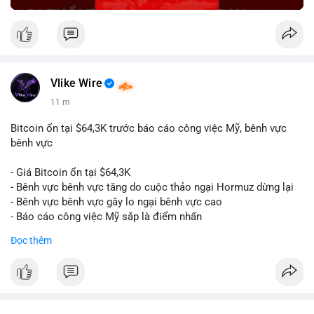
Vlike Wire
11 m
Bitcoin ổn tại $64,3K trước báo cáo công việc Mỹ, bênh vực
bênh vực
- Giá Bitcoin ổn tại $64,3K
- Bênh vực bênh vực tăng do cuộc thảo ngại Hormuz dừng lại
- Bênh vực bênh vực gây lo ngại bênh vực cao
- Báo cáo công việc Mỹ sắp là điểm nhấn
Đọc thêm
$btc
#btc
#vlikevn
#titanbot
📰 Nguồn: CoinDesk