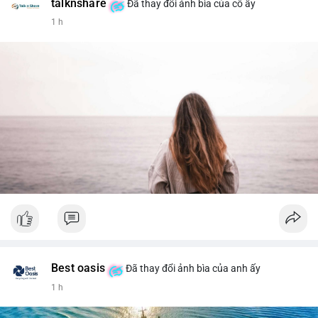
talknshare
Đã thay đổi ảnh bìa của cô ấy
1 h
Best oasis
Đã thay đổi ảnh bìa của anh ấy
1 h