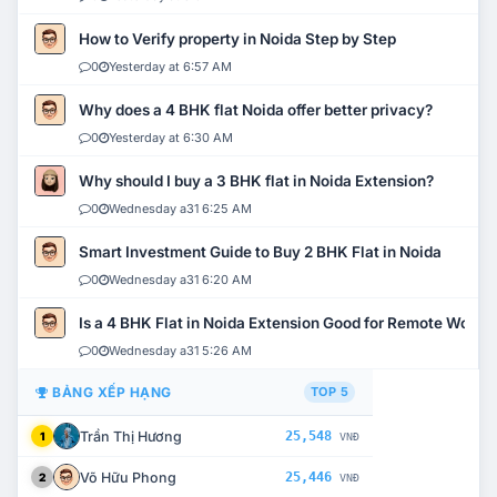
How to Verify property in Noida Step by Step
0
Yesterday at 6:57 AM
Why does a 4 BHK flat Noida offer better privacy?
0
Yesterday at 6:30 AM
Why should I buy a 3 BHK flat in Noida Extension?
0
Wednesday a31 6:25 AM
Smart Investment Guide to Buy 2 BHK Flat in Noida
0
Wednesday a31 6:20 AM
Is a 4 BHK Flat in Noida Extension Good for Remote Work?
0
Wednesday a31 5:26 AM
BẢNG XẾP HẠNG
TOP 5
Trần Thị Hương
25,548
1
VNĐ
Võ Hữu Phong
25,446
2
VNĐ