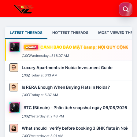
LATEST THREADS
HOTTEST THREADS
MOST VIEWED THRE
CẢNH BÁO BẢO MẬT &amp; NỘI QUY CỘNG ĐỒNG
VÀNG
0
Wednesday a31 6:07 AM
Luxury Apartments in Noida Investment Guide
0
Today at 6:13 AM
Is RERA Enough When Buying Flats in Noida?
0
Today at 5:37 AM
BTC (Bitcoin) - Phân tích snapshot ngày 06/08/2026
0
Yesterday at 2:43 PM
What should I verify before booking 3 BHK flats in Noida?
0
Yesterday at 8:01 AM