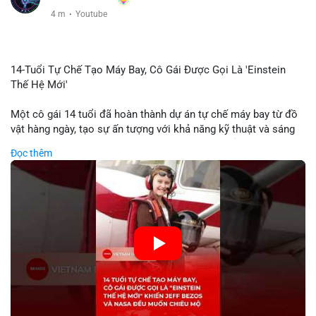
4 m
·
Youtube
14-Tuổi Tự Chế Tạo Máy Bay, Cô Gái Được Gọi Là 'Einstein
Thế Hệ Mới'
Một cô gái 14 tuổi đã hoàn thành dự án tự chế máy bay từ đồ
vật hàng ngày, tạo sự ấn tượng với khả năng kỹ thuật và sáng
tạo. Video do kênh KIEN THUC KINH TE đăng tải ghi lại quá
Đọc thêm
trình cô girl thiết kế, sản xuất và thử nghiệm máy bay, được
nhiều người so sánh với trí tuệ của Einstein. Thành tựu này
không chỉ thể hiện khả năng học tập nhanh chóng mà còn thể
hiện tiềm năng của thế hệ trẻ trong lĩnh vực công nghệ. Mặc dù
chưa liên quan trực tiếp đến tài chính hoặc crypto, sự phát
triển của công nghệ mới thường tạo cơ hội đầu tư hoặc ứng
dụng trong các lĩnh vực số hóa.
🎥 Xem video trực tiếp tại:
Nguồn: KIEN THUC KINH TE