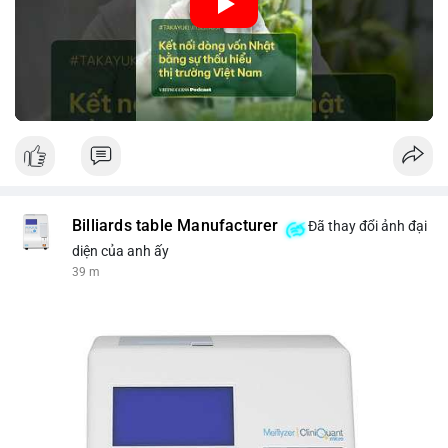
nhập khẩu từ Nhật Bản. Bài cũng nhấn mạnh vai trò của thông
tin thị trường chính xác trong việc giảm rủi ro khi kết nối các
thị trường khác nhau.
🎥 Xem video trực tiếp tại:
Nguồn: VIETSUCCESS
Billiards table Manufacturer
Đã thay đổi ảnh đại
diện của anh ấy
39 m