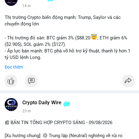
14 m
Thị trường Crypto biến động mạnh: Trump, Saylor và các
chuyển động lớn
- Thị trường đỏ sàn: BTC giảm 3% ($88.20
, ETH giảm 6%
($2.905), SOL giảm 2% ($127).
- Áp lực bán mạnh: BTC phá vỡ hỗ trợ kỹ thuật, thanh lý hơn 1
tỷ USD lệnh Long.
- Tin tức quan trọng: Trump Media dự kiến airdrop token cho
Đọc thêm
cổ đông vào tháng 2.
- Định chế tài chính: Delaware Life đưa BTC vào sản phẩm bảo
hiểm; Galaxy Digital lập quỹ đầu tư 100 triệu USD.
- Pháp lý: CEO Coinbase thúc đẩy khung pháp lý tại Davos; Bồ
Đào Nha chặn Polymarket.
Crypto Daily Wire
#binancesquare
#cryptonews
#btc
#eth
#sol
#xrp
23 m
$btc $eth $sol $xrp
📰 BẢN TIN TỔNG HỢP CRYPTO SÁNG - 09/08/2026
#vlikevn
#titanbot
[Xu hướng chung]: 🟡 Trung lập (Neutral) nghiêng về rủi ro