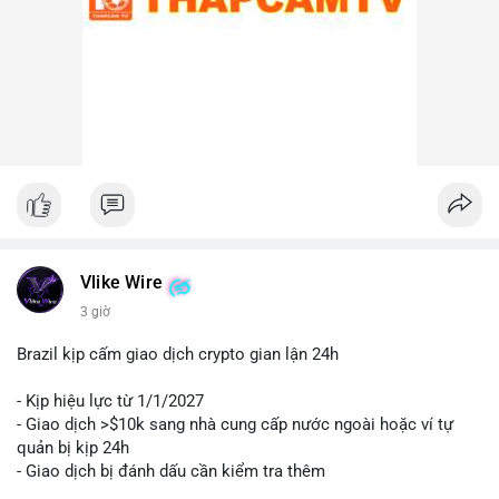
Lời khuyên cho nhà đầu tư nhỏ lẻ:
Nhà đầu tư nên theo dõi sát các địa chỉ ví nhận trong giao dịch
này. Nếu BTC được chuyển lên sàn trong 24-48 giờ tới, hãy
thận trọng trước khả năng điều chỉnh giá. Ngược lại, nếu ví
nhận là ví lạnh, đây có thể là tín hiệu tích cực cho xu hướng
trung hạn. Quản lý rủi ro chặt chẽ và tránh hành động theo cảm
xúc là ưu tiên hàng đầu.
#44btc
#vilanh
#tichluydaihan
#btcmempool
#2tr86usd
Vlike Wire
3 giờ
Brazil kịp cấm giao dịch crypto gian lận 24h
- Kịp hiệu lực từ 1/1/2027
- Giao dịch >$10k sang nhà cung cấp nước ngoài hoặc ví tự
quản bị kịp 24h
- Giao dịch bị đánh dấu cần kiểm tra thêm