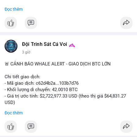
#binancesquare
#cryptonews
#regulation
Đọc thêm
$btc $eth
#vlikevn
#titanbot
📰 Nguồn: Cointelegraph
Đội Trinh Sát Cá Voi
3 giờ
🚨 CẢNH BÁO WHALE ALERT - GIAO DỊCH BTC LỚN
Chi tiết giao dịch:
- Mã giao dịch: c62d4b2a...103b7d76
- Khối lượng di chuyển: 42.0010 BTC
- Giá trị ước tính: $2,722,977.33 USD (theo thị giá $64,831.27
USD)
- Thời gian: 09:19:19 2026-08-09 UTC
Đọc thêm
Một khối lượng 42 BTC trị giá hơn 2.7 triệu USD vừa được xác
nhận trong mempool. Với mức giá hiện tại, động thái này cho
thấy cá voi đang tái cơ cấu danh mục. Nếu dòng tiền hướng về