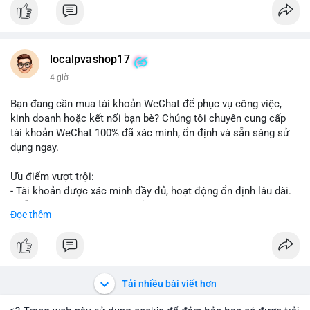
👉 Order tại: localpvashop
👉 Phản hồi 24/7
👉 WhatsApp: +1 660 215-8938
👉 Telegram: @localpvashop
localpvashop17
👉 Email: localpvashop@gmail.com
4 giờ
Đừng bỏ lỡ cơ hội cải thiện danh tiếng trực tuyến của bạn một
Bạn đang cần mua tài khoản WeChat để phục vụ công việc,
cách hiệu quả!
kinh doanh hoặc kết nối bạn bè? Chúng tôi chuyên cung cấp
tài khoản WeChat 100% đã xác minh, ổn định và sẵn sàng sử
dụng ngay.
Ưu điểm vượt trội:
- Tài khoản được xác minh đầy đủ, hoạt động ổn định lâu dài.
- Hỗ trợ khách hàng 24/7, phản hồi nhanh chóng.
Đọc thêm
- Giao dịch an toàn, bảo mật thông tin.
Đặt hàng ngay hôm nay để nhận ưu đãi tốt nhất!
Liên hệ với chúng tôi qua:
Tải nhiều bài viết hơn
- WhatsApp: +1 (66
215-8938
- Telegram: @localpvashop