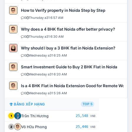
How to Verify property in Noida Step by Step
0
Thursday a31 6:57 AM
Why does a 4 BHK flat Noida offer better privacy?
0
Thursday a31 6:30 AM
Why should I buy a 3 BHK flat in Noida Extension?
0
Wednesday a31 6:25 AM
Smart Investment Guide to Buy 2 BHK Flat in Noida
0
Wednesday a31 6:20 AM
Is a 4 BHK Flat in Noida Extension Good for Remote Work?
0
Wednesday a31 5:26 AM
BẢNG XẾP HẠNG
TOP 5
Trần Thị Hương
25,548
1
VNĐ
Võ Hữu Phong
25,446
2
VNĐ