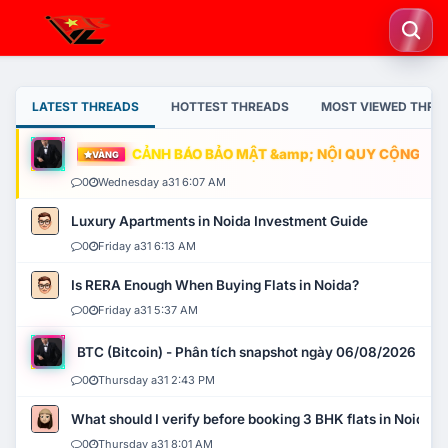
LATEST THREADS
HOTTEST THREADS
MOST VIEWED THRE
CẢNH BÁO BẢO MẬT &amp; NỘI QUY CỘNG ĐỒN
VÀNG
0
Wednesday a31 6:07 AM
Luxury Apartments in Noida Investment Guide
0
Friday a31 6:13 AM
Is RERA Enough When Buying Flats in Noida?
0
Friday a31 5:37 AM
BTC (Bitcoin) - Phân tích snapshot ngày 06/08/2026
0
Thursday a31 2:43 PM
What should I verify before booking 3 BHK flats in Noida?
0
Thursday a31 8:01 AM