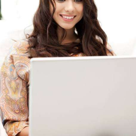
- Quy định & Pháp lý: Brazil công bố quy định mới có hiệu lực
từ 1/1/2027, yêu cầu tạm dừng 24h đối với các giao dịch
crypto trên 10.000 USD chuyển sang nhà cung cấp nước ngoài
hoặc ví tự quản. Fork BIP-110 của Bitcoin khai thác thành công
2 block rồi dừng do thiếu hashpower, khoảng cách giữa các
block kéo dài nhiều giờ.
Lời khuyên từ chuyên gia: Thị trường đang trong giai đoạn tích
lũy với tâm lý sợ hãi chiếm ưu thế. Nhà đầu tư nên tránh
FOMO, tập trung quản trị rủi ro và chờ đợi tín hiệu rõ ràng hơn
từ dòng vốn ETF (tuần tốt nhất kể từ tháng 4 với 1 tỷ USD)
trước khi gia tăng vị thế.
Xem chi tiết các bài viết đầy đủ tại dòng thời gian của Vlike.vn!
#whalealertbtc
#feargreedindex
#bip110fork
#brazilcryptoregulation
#defitvl