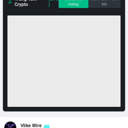
Crypto
)
Hướng
Dõi
Vlike Wire