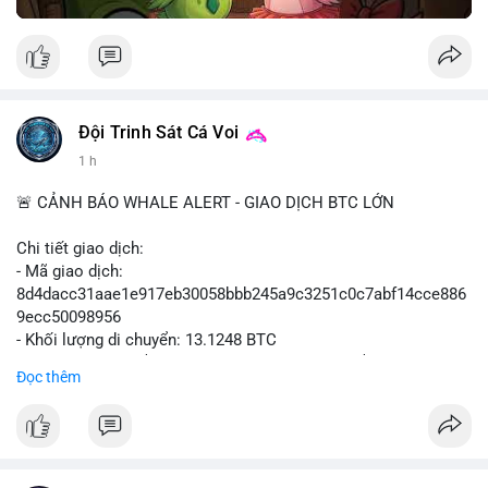
Đội Trinh Sát Cá Voi
1 h
🚨 CẢNH BÁO WHALE ALERT - GIAO DỊCH BTC LỚN
Chi tiết giao dịch:
- Mã giao dịch:
8d4dacc31aae1e917eb30058bbb245a9c3251c0c7abf14cce886
9ecc50098956
- Khối lượng di chuyển: 13.1248 BTC
- Giá trị ước tính: $852,797.92 USD (theo thị giá $64,975.99
Đọc thêm
USD)
- Thời gian: 11:19:18 2026-08-09 UTC
Nhận định phân tích:
Khối lượng 13.1248 BTC, tương đương hơn 850 nghìn USD,