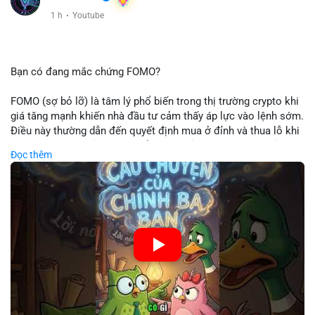
1 h
·
Youtube
Bạn có đang mắc chứng FOMO?
FOMO (sợ bỏ lỡ) là tâm lý phổ biến trong thị trường crypto khi
giá tăng mạnh khiến nhà đầu tư cảm thấy áp lực vào lệnh sớm.
Điều này thường dẫn đến quyết định mua ở đỉnh và thua lỗ khi
thị trường điều chỉnh. Cần kiểm soát cảm xúc và tuân thủ
Đọc thêm
chiến lược đầu tư rõ ràng.
🎥 Xem video trực tiếp tại:
Nguồn: Cú Thông Thái