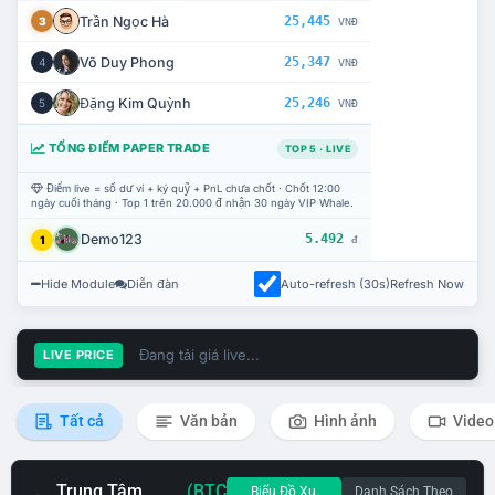
Trần Ngọc Hà
25,445
3
VNĐ
Võ Duy Phong
25,347
4
VNĐ
Đặng Kim Quỳnh
25,246
5
VNĐ
TỔNG ĐIỂM PAPER TRADE
TOP 5 · LIVE
Điểm live = số dư ví + ký quỹ + PnL chưa chốt · Chốt 12:00
ngày cuối tháng · Top 1 trên 20.000 đ nhận 30 ngày VIP Whale.
Demo123
5.492
1
đ
Hide Module
Diễn đàn
Auto-refresh (30s)
Refresh Now
Đang tải giá live...
LIVE PRICE
Tất cả
Văn bản
Hình ảnh
Video
Trung Tâm
(BTC
Biểu Đồ Xu
Danh Sách Theo