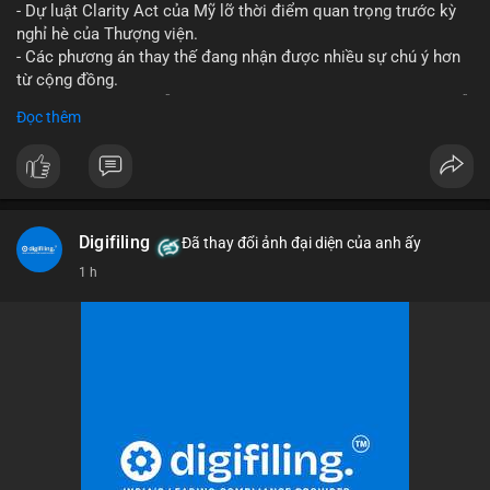
- Dự luật Clarity Act của Mỹ lỡ thời điểm quan trọng trước kỳ
nghỉ hè của Thượng viện.
- Các phương án thay thế đang nhận được nhiều sự chú ý hơn
từ cộng đồng.
- Thị trường crypto vẫn tiếp tục vận động bất chấp sự chậm trễ
Đọc thêm
về pháp lý.
#binancesquare
#cryptonews
#regulation
#uspolitics
$btc $eth
Digifiling
Đã thay đổi ảnh đại diện của anh ấy
#vlikevn
#titanbot
1 h
📰 Nguồn: CoinDesk