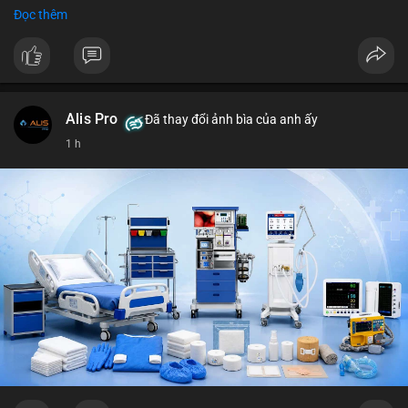
Trends Việt Nam: vietnam vs cambodia, cà phê, thành lộc, hồ
Đọc thêm
tiêu, vũ khí hạt nhân, đội tuyển Brasil, cúp U20 Châu Á.
LunarCrush trending: Ethereum, Solana, Taylor Swift, Tesla,
UFC 310, Premier League, Champions League, NCAA Football,
Dogecoin, LeBron James, Andreessen Horowitz, NFL,
Polkadot, Real Madrid, Beyoncé, Microsoft, UFC 311, Chainlink,
MrBeast, Google. Binance Square: nhiều post về lệnh long, lợi
Alis Pro
Đã thay đổi ảnh bìa của anh ấy
nhuận, $HFT/$SKYAI, $RIVER, $WLD, $ALLO, Top trader 30
1 h
ngày, POV Binancian, bình nước Binance, sân khấu, chia sẻ trải
nghiệm.
💬 DÒNG CHẢY TIN TỨC & TRUYỀN THÔNG: Telegram
CoinTelegraph: Saylor nói Bitcoin không cần rõ ràng, Mỹ cần
rõ ràng; CEX futures volume giảm xuống $4 tỷ trong tháng 7,
thấp nhất từ tháng 12/2023; Prophet Market ra mắt thị trường
dự đoán human vs AI; Trump nói crypto làเรื่อง lớn, người dùng
Bitcoin giảm áp lực cho đồng đô la; Thượng viện Mỹ đẩy lại bỏ
Clarity Act đến tháng 9. Telegram Binance: hỗ trợ trả os cổ tức
AAPL, IBM qua bStocks; MMT Trading Tournament lên tới 2
triệu voucher; Power Protocol Trading Competition; mở rộng
campagna airdrop USD1 đến 07/08/2026; hoàn thành tích hợp
MMT trên BNB Smart Chain. Tin tức gần đây: sau tang lễ