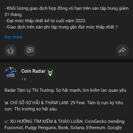
- Khối lượng giao dịch hợp đồng vô hạn trên sàn tập trung giảm
31 tháng.
- Đạt mức thấp nhất kể từ cuối năm 2023.
- Giao dịch trên sàn phi tập trung gần đạt mức thấp nhất 1
năm.
Đọc thêm
#binancesquare
#cryptonews
#cex
#futures
$btc $eth
#vlikevn
#titanbot
Coin Radar
1 h
📰 Nguồn: Cointelegraph
Radar Tâm Lý Thị Trường: Sợ hãi mạnh, tìm kiếm lạc quan yếu
📊 CHỈ SỐ SỢ HÃI & THAM LAM: 29 Fear. Tâm lý cực kỳ tiêu
cực. Thị trường sợ hãi sâu.
📈 XU HƯỚNG TÌM KIẾM & THẢO LUẬN: CoinGecko trending:
Fusionist, Pudgy Penguins, Bonk, Solana, Ethereum. Google