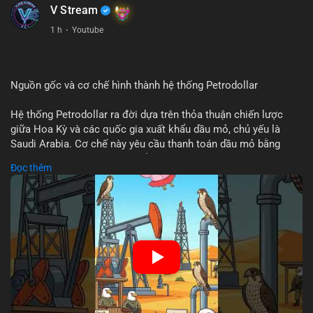
V Stream
Xem chi tiết các bài viết đầy đủ tại dòng thời gian của Vlike.vn!
1 h
·
Youtube
#clarityact
#bitcoinfutures
#whalealert
#wintermutesec
#fearandgreedindex
Nguồn gốc và cơ chế hình thành hệ thống Petrodollar
Hệ thống Petrodollar ra đời dựa trên thỏa thuận chiến lược
giữa Hoa Kỳ và các quốc gia xuất khẩu dầu mỏ, chủ yếu là
Saudi Arabia. Cơ chế này yêu cầu thanh toán dầu mỏ bằng
đồng USD, tạo ra nhu cầu khổng lồ và duy trì vị thế độc tôn của
Đọc thêm
đồng tiền này trong thương mại quốc tế. Sự thống trị của
Petrodollar đóng vai trò then chốt trong việc củng cố sức
mạnh tài chính Mỹ và ảnh hưởng trực tiếp đến dòng vốn toàn
cầu.
🎥 Xem video trực tiếp tại:
Nguồn: Cú Thông Thái