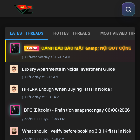
LATEST THREADS
HOTTEST THREADS
MOST VIEWED THRE
CẢNH BÁO BẢO MẬT &amp; NỘI QUY CỘNG ĐỒNG
VÀNG
0
Wednesday a31 6:07 AM
Luxury Apartments in Noida Investment Guide
0
Today at 6:13 AM
Is RERA Enough When Buying Flats in Noida?
0
Today at 5:37 AM
BTC (Bitcoin) - Phân tích snapshot ngày 06/08/2026
0
Yesterday at 2:43 PM
What should I verify before booking 3 BHK flats in Noida?
0
Yesterday at 8:01 AM