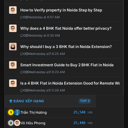
How to Verify property in Noida Step by Step
0
Yesterday at 6:57 AM
Why does a 4 BHK flat Noida offer better privacy?
0
Yesterday at 6:30 AM
Why should I buy a 3 BHK flat in Noida Extension?
0
Wednesday a31 6:25 AM
Smart Investment Guide to Buy 2 BHK Flat in Noida
0
Wednesday a31 6:20 AM
Is a 4 BHK Flat in Noida Extension Good for Remote Work?
0
Wednesday a31 5:26 AM
BẢNG XẾP HẠNG
TOP 5
Trần Thị Hương
25,548
1
VNĐ
Võ Hữu Phong
25,446
2
VNĐ