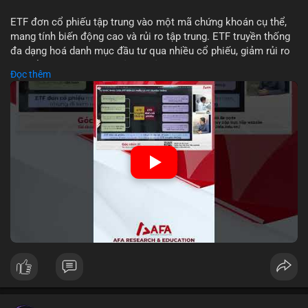
ETF đơn cổ phiếu tập trung vào một mã chứng khoán cụ thể,
mang tính biến động cao và rủi ro tập trung. ETF truyền thống
đa dạng hoá danh mục đầu tư qua nhiều cổ phiếu, giảm rủi ro
cụ thể. Sự khác biệt này ảnh hưởng đến chiến lược phân배 tài
Đọc thêm
sản và mức độ tiếp xúc với thị trường.
🎥 Xem video trực tiếp tại:
Nguồn: Tài chính & Kinh doanh