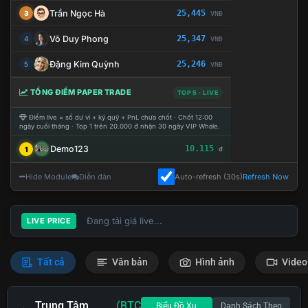
Trần Ngọc Hà
25,445
3
VNĐ
Võ Duy Phong
25,347
4
VNĐ
Đặng Kim Quỳnh
25,246
5
VNĐ
TỔNG ĐIỂM PAPER TRADE
TOP 5 · LIVE
Điểm live = số dư ví + ký quỹ + PnL chưa chốt · Chốt 12:00
ngày cuối tháng · Top 1 trên 20.000 đ nhận 30 ngày VIP Whale.
Demo123
10.115
1
đ
Hide Module
Diễn đàn
Auto-refresh (30s)
Refresh Now
Đang tải giá live...
LIVE PRICE
Tất cả
Văn bản
Hình ảnh
Video
Trung Tâm
(BTC
Biểu Đồ Xu
Danh Sách Theo