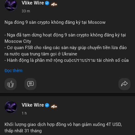
Vlike Wire
33 m
Nga đóng 9 sàn crypto không đăng ký tại Moscow
- Nga đã tạm dừng hoạt động 9 sàn crypto không đăng ký tại
Moscow City
- Cơ quan FSB cho rằng các sàn này giúp chuyển tiền lừa đảo
ra nước qua trung tâm gọi ở Ukraine
- Hành động là phần mở rộng cuộcปราบปราม tài chính số của
Nga
Đọc thêm
$btc $eth
#vlikevn
#titanbot
📰 Nguồn: Cointelegraph
Vlike Wire
1 h
Khối lượng giao dịch hợp đồng vô hạn giảm xuống 4T USD,
thấp nhất 31 tháng