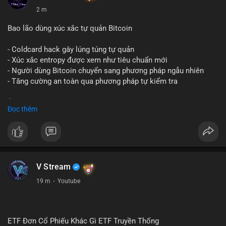
2 m
Bao lão dùng xúc xắc tự quản Bitcoin
- Coldcard hack gây lúng túng tự quản
- Xúc xắc entropy được xem như tiêu chuẩn mới
- Người dùng Bitcoin chuyển sang phương pháp ngẫu nhiên
- Tăng cường an toàn qua phương pháp tự kiểm tra
$btc
#btc
Đọc thêm
#vlikevn
#titanbot
📰 Nguồn: Cointelegraph
V Stream
19 m
·
Youtube
ETF Đơn Cổ Phiếu Khác Gì ETF Truyền Thống