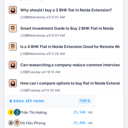
Why should I buy a 3 BHK flat in Noida Extension?
0
Wednesday a31 6:25 AM
Smart Investment Guide to Buy 2 BHK Flat in Noida
0
Wednesday a31 6:20 AM
Is a 4 BHK Flat in Noida Extension Good for Remote Work?
0
Wednesday a31 5:26 AM
Can researching a company reduce common interview mi
0
Tuesday a31 10:12 AM
How can I compare options to buy flat in Noida Extension?
0
Tuesday a31 6:30 AM
BẢNG XẾP HẠNG
TOP 5
Trần Thị Hương
25,548
1
VNĐ
Võ Hữu Phong
25,446
2
VNĐ