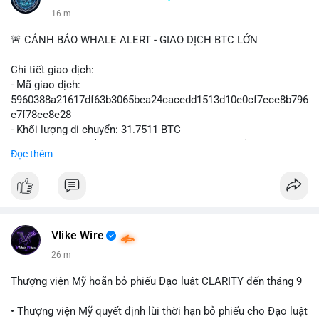
16 m
🚨 CẢNH BÁO WHALE ALERT - GIAO DỊCH BTC LỚN
Chi tiết giao dịch:
- Mã giao dịch:
5960388a21617df63b3065bea24cacedd1513d10e0cf7ece8b796
e7f78ee8e28
- Khối lượng di chuyển: 31.7511 BTC
- Giá trị ước tính: $2,042,300.50 USD (theo thị giá $64,322.12
Đọc thêm
USD)
- Thời gian: 03:19:19 2
Vlike Wire
26 m
Thượng viện Mỹ hoãn bỏ phiếu Đạo luật CLARITY đến tháng 9
• Thượng viện Mỹ quyết định lùi thời hạn bỏ phiếu cho Đạo luật