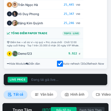
Trần Ngọc Hà
25,445
3
VNĐ
Võ Duy Phong
25,347
4
VNĐ
Đặng Kim Quỳnh
25,246
5
VNĐ
TỔNG ĐIỂM PAPER TRADE
TOP 5 · LIVE
Điểm live = số dư ví + ký quỹ + PnL chưa chốt · Chốt 12:00
ngày cuối tháng · Top 1 trên 20.000 đ nhận 30 ngày VIP Whale.
Demo123
9.922
1
đ
Hide Module
Diễn đàn
Auto-refresh (30s)
Refresh Now
Đang tải giá live...
LIVE PRICE
Tất cả
Văn bản
Hình ảnh
Video
Trung Tâm
(BTC
Biểu Đồ Xu
Danh Sách Theo