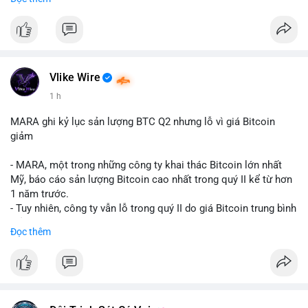
mục chứng chỉ cho tài sản số tại Mỹ.
- Sự trì hoãn có thể ảnh hưởng đến sự tin tưởng của nhà đầu tư
và phát triển thị trường crypto tại Mỹ.
$btc $eth
Vlike Wire
#vlikevn
#titanbot
1 h
📰 Nguồn: CoinDesk
MARA ghi kỷ lục sản lượng BTC Q2 nhưng lỗ vì giá Bitcoin
giảm
- MARA, một trong những công ty khai thác Bitcoin lớn nhất
Mỹ, báo cáo sản lượng Bitcoin cao nhất trong quý II kể từ hơn
1 năm trước.
- Tuy nhiên, công ty vẫn lỗ trong quý II do giá Bitcoin trung bình
giảm 28% so với cùng kỳ năm trước.
Đọc thêm
- Sự tăng sản lượng không đủ bù đắp cho sự suy giảm giá trị
của Bitcoin, ảnh hưởng trực tiếp đến doanh thu và lợi nhuận.
$btc
#btc