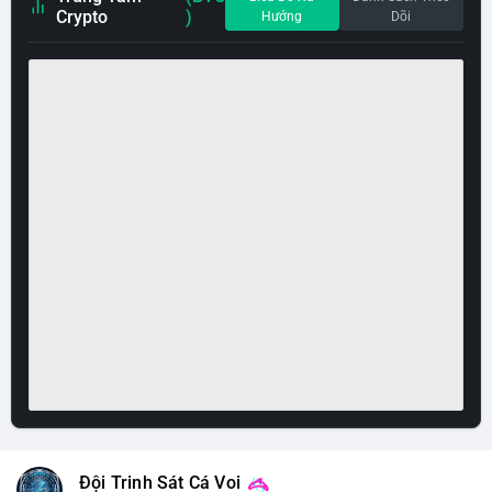
Crypto
)
Hướng
Dõi
Đội Trinh Sát Cá Voi