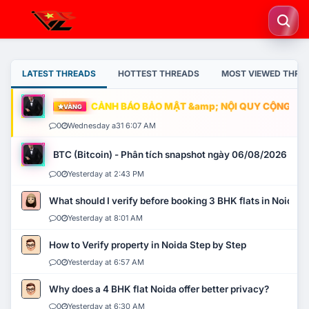
LATEST THREADS
HOTTEST THREADS
MOST VIEWED THRE
CẢNH BÁO BẢO MẬT &amp; NỘI QUY CỘNG ĐỒNG
VÀNG
0
Wednesday a31 6:07 AM
BTC (Bitcoin) - Phân tích snapshot ngày 06/08/2026
0
Yesterday at 2:43 PM
What should I verify before booking 3 BHK flats in Noida?
0
Yesterday at 8:01 AM
How to Verify property in Noida Step by Step
0
Yesterday at 6:57 AM
Why does a 4 BHK flat Noida offer better privacy?
0
Yesterday at 6:30 AM