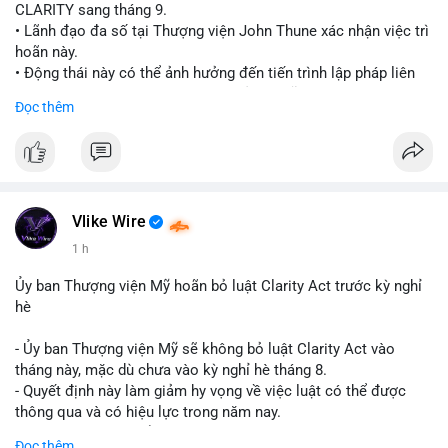
CLARITY sang tháng 9.
• Lãnh đạo đa số tại Thượng viện John Thune xác nhận việc trì
hoãn này.
• Động thái này có thể ảnh hưởng đến tiến trình lập pháp liên
quan đến khung pháp lý tiền điện tử tại Mỹ.
Đọc thêm
$btc $eth
#vlikevn
#titanbot
📰 Nguồn: Cointelegraph
Vlike Wire
1 h
Ủy ban Thượng viện Mỹ hoãn bỏ luật Clarity Act trước kỳ nghỉ
hè
- Ủy ban Thượng viện Mỹ sẽ không bỏ luật Clarity Act vào
tháng này, mặc dù chưa vào kỳ nghỉ hè tháng 8.
- Quyết định này làm giảm hy vọng về việc luật có thể được
thông qua và có hiệu lực trong năm nay.
- Luật Clarity Act nhằm cung cấp quy định rõ ràng hơn về danh
Đọc thêm