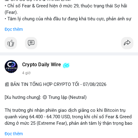
• Chỉ số Fear & Greed hiện ở mức 29, thuộc trạng thái Sợ hãi
#vlikevn
#titanbot
(Fear).
• Tâm lý chung của nhà đầu tư đang khá tiêu cực, phản ánh sự
📰 Nguồn: Cointelegraph
thận trọng cao độ trước các biến động thị trường.
Đọc thêm
📈 XU HƯỚNG TÌM KIẾM & THẢO LUẬN
• CoinGecko Trending: Plume (PLUME), Cash Cat (CASHCAT),
Biconomy (BICO), Hashflow (HFT), Ondo (ONDO), StonkBroker
(STONKBROKER), (PUMP).
• LunarCrush Trending: Ethereum, Solana, Dogecoin, Polkadot,
Crypto Daily Wire
Chainlink.
4 giờ
• Google Trends Việt Nam: Các chủ đề về bóng đá (Man Utd,
Viettel) và các từ khóa đời sống khác đang chiếm ưu thế.
📰 BẢN TIN TỔNG HỢP CRYPTO TỐI - 07/08/2026
💬 DÒNG CHẢY TIN TỨC & TRUYỀN THÔNG
[Xu hướng chung]: 🟡 Trung lập (Neutral)
• Tin tức pháp lý: Tòa phúc thẩm Hoa Kỳ giữ nguyên bản án 25
năm tù đối với Sam Bankman-Fried (FTX).
Thị trường ghi nhận phiên giao dịch giằng co khi Bitcoin trụ
• Tin tức vĩ mô: Cảnh báo về tình trạng stagflation (lạm phát
quanh vùng 64.400 - 64.700 USD, trong khi chỉ số Fear & Greed
đình trệ) từ dữ liệu PMI của Mỹ; thu nhập của người Mỹ đang
dừng ở mức 25 (Extreme Fear), phản ánh tâm lý thận trọng bao
chịu áp lực lớn.
trùm giới đầu tư.
Đọc thêm
• Tin tức Binance: Binance chuẩn bị nâng cấp dịch vụ giao dịch