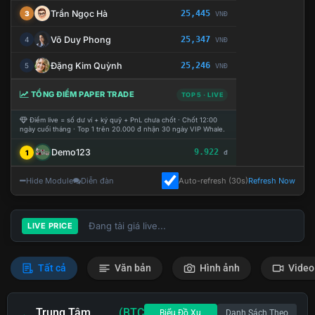
Trần Ngọc Hà
25,445
3
VNĐ
Võ Duy Phong
25,347
4
VNĐ
Đặng Kim Quỳnh
25,246
5
VNĐ
TỔNG ĐIỂM PAPER TRADE
TOP 5 · LIVE
Điểm live = số dư ví + ký quỹ + PnL chưa chốt · Chốt 12:00
ngày cuối tháng · Top 1 trên 20.000 đ nhận 30 ngày VIP Whale.
Demo123
9.922
1
đ
Hide Module
Diễn đàn
Auto-refresh (30s)
Refresh Now
Đang tải giá live...
LIVE PRICE
Tất cả
Văn bản
Hình ảnh
Video
Trung Tâm
(BTC
Biểu Đồ Xu
Danh Sách Theo