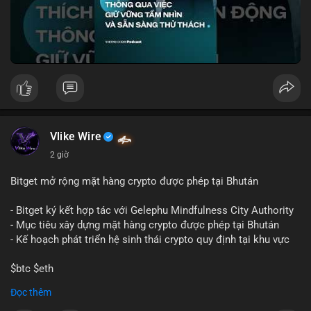
🎥 Xem video trực tiếp tại:
Nguồn: VIETSUCCESS
Vlike Wire
2 giờ
Bitget mở rộng mặt hàng crypto được phép tại Bhután
- Bitget ký kết hợp tác với Gelephu Mindfulness City Authority
- Mục tiêu xây dựng mặt hàng crypto được phép tại Bhután
- Kế hoạch phát triển hệ sinh thái crypto quy định tại khu vực
$btc $eth
Đọc thêm
#vlikevn
#titanbot