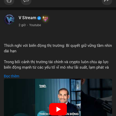
USD được thực hiện trong khung giờ sáng sớm, cho thấy dấu
hiệu của một tổ chức hoặc cá nhân sở hữu lượng tài sản lớn.
Quy mô chuyển động này nằm ở mức trung bình - lớn, không
V Stream
đủ tạo áp lực bán trực tiếp lên thị trường nhưng phản ánh tâm
lý thận trọng của cá voi. Nếu dòng tiền này hướng về ví sàn
2 giờ
·
Youtube
giao dịch, khả năng cao là động thái chuẩn bị thanh khoản
hoặc chốt lời một phần; ngược lại, nếu chuyển sang ví lạnh, đó
là tín hiệu tích lũy dài hạn, củng cố niềm tin vào xu hướng tăng
của BTC.
Thích nghi với biến động thị trường: Bí quyết giữ vững tầm nhìn
dài hạn
Lời khuyên: Nhà đầu tư nhỏ lẻ nên theo dõi thêm 2-3 giao dịch
tương tự trong 24 giờ tới để xác nhận xu hướng. Không nên
Trong bối cảnh thị trường tài chính và crypto luôn chịu áp lực
hành động vội vàng dựa trên một giao dịch đơn lẻ, hãy ưu tiên
biến động mạnh từ các yếu tố vĩ mô như lãi suất, lạm phát và
quản trị rủi ro và giữ kỷ luật với kế hoạch đầu tư đã đề ra.
chính sách tiền tệ, việc duy trì tầm nhìn chiến lược trở thành
Đọc thêm
chìa khóa để đầu tư viên vượt qua giai đoạn không chắc chắn.
#8dot3271btc
#giaodichlon
#vilanh
#tamlycavoi
Thay vì phản ứng cảm xúc với những dao động ngắn hạn, các
#mempoolbtc
nhà đầu tư thành công thường tập trung vào nguyên tắc cơ
bản, phân배 tài sản hợp lý và kiên持 theo kế hoạch đã định.
Điều này không chỉ giúp giảm rủi ro mà còn tạo điều kiện để
tận dụng cơ hội khi thị trường phục hồi.