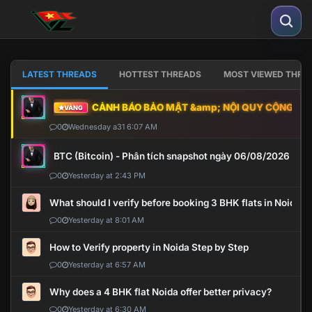
LATEST THREADS
HOTTEST THREADS
MOST VIEWED THRE
CẢNH BÁO BẢO MẬT &amp; NỘI QUY CỘNG ĐỒNG
VÀNG
0
Wednesday a31 6:07 AM
BTC (Bitcoin) - Phân tích snapshot ngày 06/08/2026
0
Yesterday at 2:43 PM
What should I verify before booking 3 BHK flats in Noida?
0
Yesterday at 8:01 AM
How to Verify property in Noida Step by Step
0
Yesterday at 6:57 AM
Why does a 4 BHK flat Noida offer better privacy?
0
Yesterday at 6:30 AM