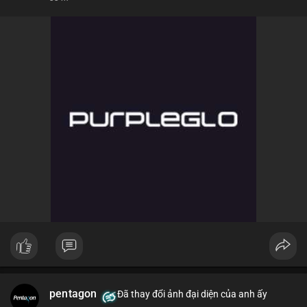
pentagon
Đã thay đổi ảnh đại diện của anh ấy