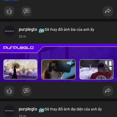
#vlikevn
#titanbot
📰 Nguồn: CoinDesk
purpleglo
Đã thay đổi ảnh bìa của anh ấy
32 m
purpleglo
Đã thay đổi ảnh đại diện của anh ấy
33 m