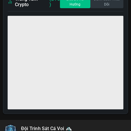
Crypto
)
Hướng
Dõi
Đội Trinh Sát Cá Voi