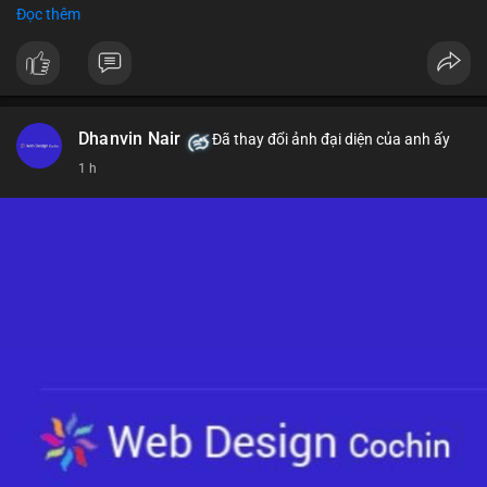
- Nếu phá vỡ mức này, BTC có thể hướng tới 76.000 USD
Đọc thêm
#binancesquare
#cryptonews
#btc
$btc
#vlikevn
#titanbot
Dhanvin Nair
Đã thay đổi ảnh đại diện của anh ấy
1 h
📰 Nguồn: CoinDesk