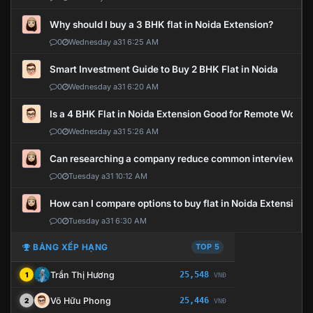
Why should I buy a 3 BHK flat in Noida Extension?
0
Wednesday a31 6:25 AM
Smart Investment Guide to Buy 2 BHK Flat in Noida
0
Wednesday a31 6:20 AM
Is a 4 BHK Flat in Noida Extension Good for Remote Work?
0
Wednesday a31 5:26 AM
Can researching a company reduce common interview mi
0
Tuesday a31 10:12 AM
How can I compare options to buy flat in Noida Extension?
0
Tuesday a31 6:30 AM
BẢNG XẾP HẠNG
TOP 5
Trần Thị Hương
25,548
1
VNĐ
Võ Hữu Phong
25,446
2
VNĐ