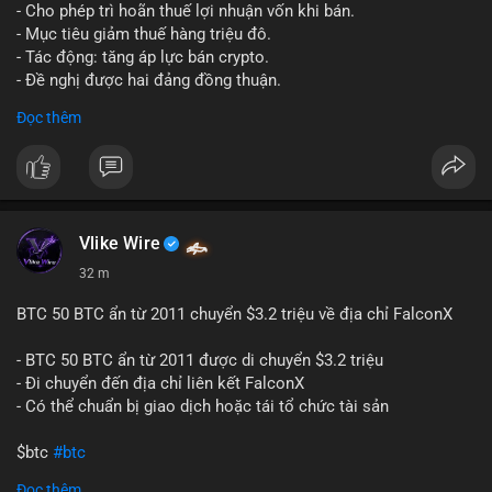
tái cơ cấu danh mục trước phiên giao dịch Âu-Mỹ. Tâm lý thị
- Cho phép trì hoãn thuế lợi nhuận vốn khi bán.
trường có thể dao động nhẹ khi nhà đầu tư nhỏ lẻ theo dõi
- Mục tiêu giảm thuế hàng triệu đô.
động thái này.
- Tác động: tăng áp lực bán crypto.
- Đề nghị được hai đảng đồng thuận.
Lời khuyên cho nhà đầu tư nhỏ lẻ: Theo dõi xác nhận giao dịch
#clarity
#trump
#crypto
#tax
#bloomberg
Đọc thêm
và điểm đến của số BTC này trong 2-4 giờ tới. Nếu dòng tiền
vào sàn, cân nhắc giảm đòn bẩy hoặc chốt lời một phần để
$btc $eth
phòng thủ. Nếu vào ví lạnh, có thể duy trì chiến lược nắm giữ
hiện tại mà không cần hoảng loạn.
#vlikevn
#titanbot
#160btc
#vilanh
#thanhkhoansan
#aplucban
#btcmempool
📰 Nguồn: Cointelegraph
Vlike Wire
32 m
BTC 50 BTC ẩn từ 2011 chuyển $3.2 triệu về địa chỉ FalconX
- BTC 50 BTC ẩn từ 2011 được di chuyển $3.2 triệu
- Đi chuyển đến địa chỉ liên kết FalconX
- Có thể chuẩn bị giao dịch hoặc tái tổ chức tài sản
$btc
#btc
Đọc thêm