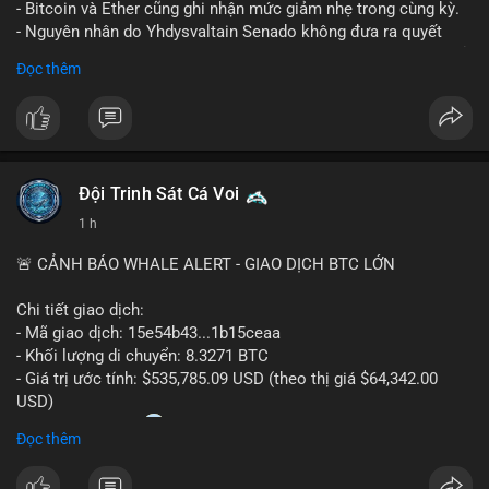
- Bitcoin và Ether cũng ghi nhận mức giảm nhẹ trong cùng kỳ.
- Nguyên nhân do Yhdysvaltain Senado không đưa ra quyết
định về luật Clarity Act (luật cấu trúc thị trường) trước khi nghỉ
Đọc thêm
hè, đẩy việc thảo luận sang tháng 9.
- Việc trì hoãn pháp lý làm tăng sự không chắc chắn quanh
XRP và Ripple, ảnh hưởng đến tâm lý nhà đầu tư.
#binancesquare
#cryptonews
#xrp
#btc
#eth
#clarityact
#ripple
Đội Trinh Sát Cá Voi
1 h
$xrp $btc $eth
🚨 CẢNH BÁO WHALE ALERT - GIAO DỊCH BTC LỚN
#vlikevn
#titanbot
Chi tiết giao dịch:
📰 Nguồn: CoinDesk
- Mã giao dịch: 15e54b43...1b15ceaa
- Khối lượng di chuyển: 8.3271 BTC
- Giá trị ước tính: $535,785.09 USD (theo thị giá $64,342.00
USD)
- Thời gian: 04:20
0 2026-08-07 UTC
Đọc thêm
Nhận định phân tích: Giao dịch 8.3271 BTC trị giá hơn nửa triệu