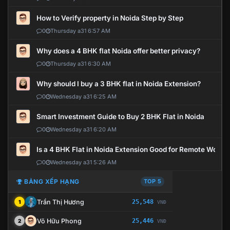
How to Verify property in Noida Step by Step
0
Thursday a31 6:57 AM
Why does a 4 BHK flat Noida offer better privacy?
0
Thursday a31 6:30 AM
Why should I buy a 3 BHK flat in Noida Extension?
0
Wednesday a31 6:25 AM
Smart Investment Guide to Buy 2 BHK Flat in Noida
0
Wednesday a31 6:20 AM
Is a 4 BHK Flat in Noida Extension Good for Remote Work?
0
Wednesday a31 5:26 AM
BẢNG XẾP HẠNG
TOP 5
Trần Thị Hương
25,548
1
VNĐ
Võ Hữu Phong
25,446
2
VNĐ