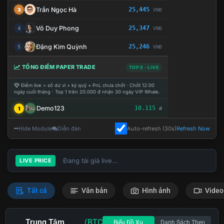
Trần Ngọc Hà
25,445
3
VNĐ
Võ Duy Phong
25,347
4
VNĐ
Đặng Kim Quỳnh
25,246
5
VNĐ
TỔNG ĐIỂM PAPER TRADE
TOP 5 · LIVE
Điểm live = số dư ví + ký quỹ + PnL chưa chốt · Chốt 12:00
ngày cuối tháng · Top 1 trên 20.000 đ nhận 30 ngày VIP Whale.
Demo123
10.115
1
đ
Hide Module
Diễn đàn
Auto-refresh (30s)
Refresh Now
Đang tải giá live...
LIVE PRICE
Tất cả
Văn bản
Hình ảnh
Video
Trung Tâm
(BTC
Biểu Đồ Xu
Danh Sách Theo