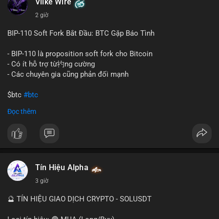
Vlike Wire
này có thể phản ánh ba kịch bản chính: thứ nhất, cá voi đang
chuẩn bị thanh khoản bằng cách chuyển lên sàn giao dịch, tạo
2 giờ
áp lực bán tiềm năng; thứ hai, tài sản được chuyển vào ví lạnh
để nắm giữ dài hạn, thể hiện niềm tin vào xu hướng tăng; thứ
BIP-110 Soft Fork Bắt Đầu: BTC Gặp Báo Tình
ba, hành vi chia tách hoặc tái cấu trúc danh mục nhằm phân
tán rủi ro. Với mức giá 65K, khối lượng này không quá lớn để
- BIP-110 là proposition soft fork cho Bitcoin
gây sốc thanh khoản tức thời, nhưng vẫn đủ sức tạo biến động
- Có ít hỗ trợ từ礿ng cường
tâm lý ngắn hạn nếu hướng đến sàn tập trung.
- Các chuyên gia cũng phản đối mạnh
Lời khuyên cho nhà đầu tư nhỏ lẻ:
$btc
#btc
Theo dõi các giao dịch tiếp theo từ cùng địa chỉ ví để xác nhận
Đọc thêm
hướng đi của dòng tiền. Tránh hành động theo cảm xúc, ưu
#vlikevn
#titanbot
tiên quản trị rủi ro và không mở vị thế lớn trước khi có tín hiệu
rõ ràng về đích đến của số BTC này.
📰 Nguồn: CoinDesk
#94dot58btc
#vilanh
#chuyentiencavoi
#btcmempool
#dongtienlon
Tín Hiệu Alpha
3 giờ
🔮 TÍN HIỆU GIAO DỊCH CRYPTO - SOLUSDT