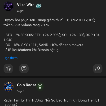
Vlike Wire
4 giờ
Crypto hồi phục sau Trump giảm thuế EU; BitGo IPO 2,1B$;
token SKR Solana tăng 250%
- BTC +2% 89.900$; ETH +2% 2.995$; SOL +2% 130$; XRP +3%
1.94$.
- CC +15%, SKY +11%, SAND +10% dẫn top movers.
- $1B liquidations khi Bitcoin bật lại.
- Trump hủy thuế EU, tín hiệu giảm áp lực.
Đọc thêm
- Vitalik đề xuất DVT staking cho Ethereum.
- BitGo IPO 18$/cổ phiếu, trị giá ~2B$.
- Senate Ag Committee tiến hành Clarity Act.
- Newrez tính crypto vào điều kiện vay nhà.
- HK cấp giấy phép stablecoin mới.
- Tòa án Nga công nhận crypto là tài sản.
Coin Radar
- Trump hy vọng ký bill cấu trúc thị trường crypto.
5 giờ
- Saga EVM bị hack 7M$, quỹ trộm chuyển sang Ethereum.
- Steak ’n Shake thưởng BTC cho nhân viên.
Radar Tâm Lý Thị Trường: Nỗi Sợ Bao Trùm Khi Dòng Tiền ETF
#binancesquare
#cryptonews
#btc
#eth
#sol
#xrp
#cc
#sky
Bùng Nổ