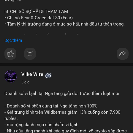
#sand
#bitgo
#solana
#stablecoin
#regulation
📊 CHỈ SỐ SỢ HÃI & THAM LAM
$btc $eth $sol $xrp $cc $sky $sand $skr
#skr
• Chỉ số Fear & Greed đạt 30 (Fear)
• Tâm lý thị trường đang ở mức sợ hãi, nhà đầu tư thận trọng.
#vlikevn
#titanbot
📈 XU HƯỚNG TÌM KIẾM & THẢO LUẬN
Đọc thêm
📰 Nguồn: Decrypt
• CoinGecko Trending: PENGU, TUT, ACE, CASHCAT, ANSEM,
STONKBROKER, UNI
• LunarCrush Trending: Ethereum, Solana, Dogecoin, Polkadot,
Chainlink, Taylor Swift, Tesla
• Google Trends Việt Nam: Real Madrid, Giao hữu câu lạc bộ,
Tinh hà say hi
Vlike Wire
5 giờ
💬 DÒNG CHẢY TIN TỨC & TRUYỀN THÔNG
• Binance Square: Cộng đồng đang tranh luận về lệnh
Doanh số ví lạnh tại Nga tăng gấp đôi trước thềm luật mới
Long/Short, kỳ vọng vào các kèo $ACE, $RAVE và lo ngại tin
xấu từ SpaceX/Musk.
- Doanh số ví phần cứng tại Nga tăng hơn 100%.
• Tin tức quốc tế: US spot Bitcoin ETFs ghi nhận dòng tiền 1 tỷ
- Giá trung bình trên Wildberries giảm 13% xuống còn 7.900
USD; Nansen founder dự báo Bitcoin không dưới 60K; Chi tiêu
rubles.
thẻ Crypto đạt ATH 759 triệu USD.
- mở rộng danh mục sản phẩm ví lạnh.
• Thông báo Binance: Hỗ trợ cổ tức Apple/IBM qua bStocks;
- Nhu cầu tăng mạnh khi các quy định mới về crypto sắp được