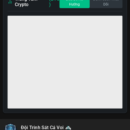
Crypto
)
Hướng
Dõi
Đội Trinh Sát Cá Voi