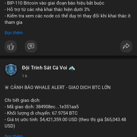
Lời khuyên: Nhà đầu tư nhỏ lẻ nên thận trọng quan sát biến
- BIP-110 Bitcoin vào giai đoạn báo hiệu bắt buộc
động thanh khoản trong 24-48 giờ tới. Tránh hành động theo
- Hỗ trợ từ các nhà khai thác hiện dưới 3%
cảm xúc, hãy chờ xác nhận điểm đến của số BTC này trước khi
- Kiểm tra xem các node có thể duy trì thay đổi khi khai thác ít
điều chỉnh vị thế.
tham gia
- Thảo luận về phương án hard fork dự phòng nếu cần
Đọc thêm
#556btc
#36trusd
#cavoichuyentien
#aplucban
#tichluydaihan
$btc
#btc
#vlikevn
#titanbot
📰 Nguồn: Cointelegraph
Đội Trinh Sát Cá Voi
1 h
🚨 CẢNH BÁO WHALE ALERT - GIAO DỊCH BTC LỚN
Chi tiết giao dịch:
- Mã giao dịch: 384908ec...1e351aa5
- Khối lượng di chuyển: 67.9754 BTC
- Giá trị ước tính: $4,421,359.00 USD (theo thị giá $65,043.48
USD)
- Thời gian: 21:19:29 2026-08-08 UTC
Đọc thêm