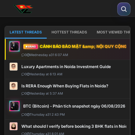
LATEST THREADS
HOTTEST THREADS
MOST VIEWED THRE
CẢNH BÁO BẢO MẬT &amp; NỘI QUY CỘNG ĐỒNG
VÀNG
0
Wednesday a31 6:07 AM
Luxury Apartments in Noida Investment Guide
0
Yesterday at 6:13 AM
Is RERA Enough When Buying Flats in Noida?
0
Yesterday at 5:37 AM
BTC (Bitcoin) - Phân tích snapshot ngày 06/08/2026
0
Thursday a31 2:43 PM
What should I verify before booking 3 BHK flats in Noida?
0
Thursday a31 8:01 AM