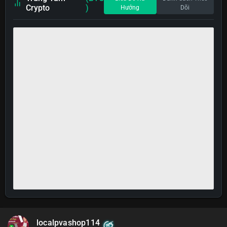
Crypto
)
Hướng
Dõi
localpvashop114