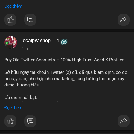
- Các trung tâm tài chính châu Á có cơ hội chiếm lĩnh thị
Đọc thêm
trường khi Mỹ còn đang lúng túng về luật pháp.
#binancesquare
#cryptonews
#regulation
#asia
#blockchain
$btc $eth
localpvashop114
#vlikevn
#titanbot
4 m
📰 Nguồn: Cointelegraph
Buy Old Twitter Accounts – 100% High-Trust Aged X Profiles
Sở hữu ngay tài khoản Twitter (X) cũ, đã qua kiểm định, có độ
tin cậy cao, phù hợp cho marketing, tăng tương tác hoặc xây
dựng thương hiệu.
Ưu điểm nổi bật:
- Tài khoản aged, có lịch sử hoạt động lâu năm
Đọc thêm
- Hồ sơ hoàn chỉnh, giảm nguy cơ bị khóa
- Hỗ trợ 24/7, phản hồi nhanh chóng
Liên hệ ngay để được tư vấn: