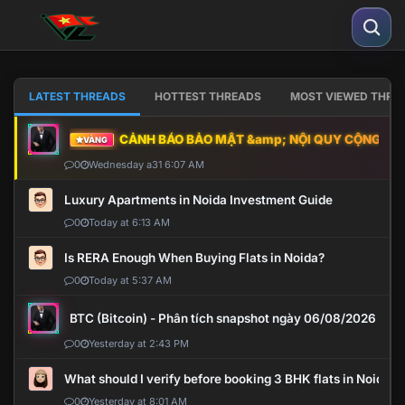
LATEST THREADS
HOTTEST THREADS
MOST VIEWED THRE
CẢNH BÁO BẢO MẬT &amp; NỘI QUY CỘNG ĐỒNG
VÀNG
0
Wednesday a31 6:07 AM
Luxury Apartments in Noida Investment Guide
0
Today at 6:13 AM
Is RERA Enough When Buying Flats in Noida?
0
Today at 5:37 AM
BTC (Bitcoin) - Phân tích snapshot ngày 06/08/2026
0
Yesterday at 2:43 PM
What should I verify before booking 3 BHK flats in Noida?
0
Yesterday at 8:01 AM