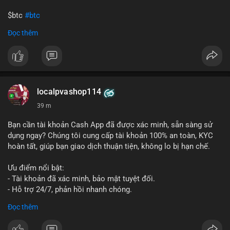
$btc
#btc
Đọc thêm
#vlikevn
#titanbot
📰 Nguồn: Cointelegraph
localpvashop114
39 m
Bạn cần tài khoản Cash App đã được xác minh, sẵn sàng sử
dụng ngay? Chúng tôi cung cấp tài khoản 100% an toàn, KYC
hoàn tất, giúp bạn giao dịch thuận tiện, không lo bị hạn chế.
Ưu điểm nổi bật:
- Tài khoản đã xác minh, bảo mật tuyệt đối.
- Hỗ trợ 24/7, phản hồi nhanh chóng.
- Giao dịch minh bạch, đáng tin cậy.
Đọc thêm
Liên hệ ngay để được tư vấn và sở hữu tài khoản ngay hôm