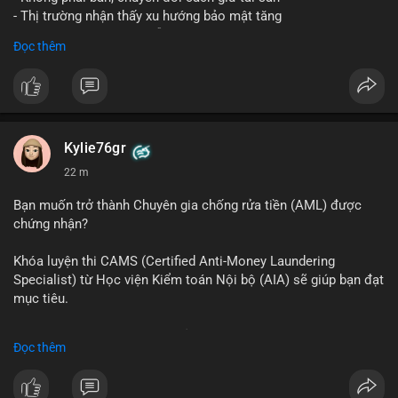
- Thị trường nhận thấy xu hướng bảo mật tăng
- BTC tiếp tục giữ vị trí dẫn đầu
Đọc thêm
#binancesquare
#cryptonews
#btc
$btc
#vlikevn
#titanbot
Kylie76gr
22 m
📰 Nguồn: CoinDesk
Bạn muốn trở thành Chuyên gia chống rửa tiền (AML) được
chứng nhận?
Khóa luyện thi CAMS (Certified Anti-Money Laundering
Specialist) từ Học viện Kiểm toán Nội bộ (AIA) sẽ giúp bạn đạt
mục tiêu.
Chương trình được thiết kế bởi các chuyên gia hàng đầu, bao
Đọc thêm
gồm tài liệu toàn diện, câu hỏi thực hành, bài thi thử sát thực
tế và lớp học trực tuyến linh hoạt.