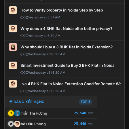
How to Verify property in Noida Step by Step
0
Yesterday at 6:57 AM
Why does a 4 BHK flat Noida offer better privacy?
0
Yesterday at 6:30 AM
Why should I buy a 3 BHK flat in Noida Extension?
0
Wednesday a31 6:25 AM
Smart Investment Guide to Buy 2 BHK Flat in Noida
0
Wednesday a31 6:20 AM
Is a 4 BHK Flat in Noida Extension Good for Remote Work?
0
Wednesday a31 5:26 AM
BẢNG XẾP HẠNG
TOP 5
Trần Thị Hương
25,548
1
VNĐ
Võ Hữu Phong
25,446
2
VNĐ