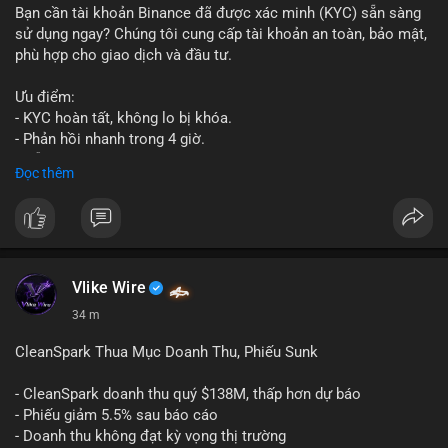
Bạn cần tài khoản Binance đã được xác minh (KYC) sẵn sàng
sử dụng ngay? Chúng tôi cung cấp tài khoản an toàn, bảo mật,
phù hợp cho giao dịch và đầu tư.
Ưu điểm:
- KYC hoàn tất, không lo bị khóa.
- Phản hồi nhanh trong 4 giờ.
- Hỗ trợ tận tình 24/7.
Đọc thêm
Liên hệ ngay để được tư vấn:
📞 WhatsApp: +1 660 215-8938
✈️ Telegram: @localpvashop
Vlike Wire
34 m
CleanSpark Thua Mục Doanh Thu, Phiếu Sunk
- CleanSpark doanh thu quý $138M, thấp hơn dự báo
- Phiếu giảm 5.5% sau báo cáo
- Doanh thu không đạt kỳ vọng thị trường