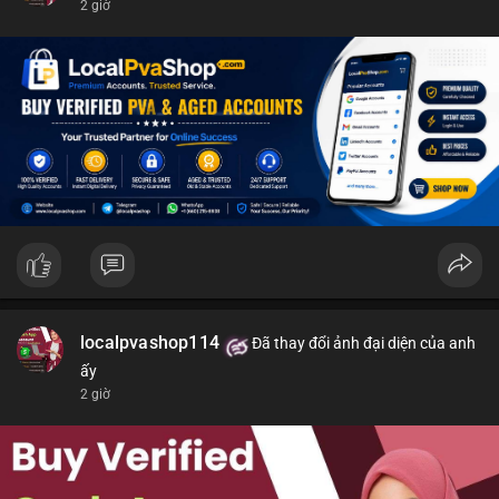
2 giờ
localpvashop114
Đã thay đổi ảnh đại diện của anh
ấy
2 giờ