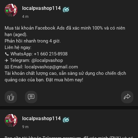
📞 WhatsApp: +1 660 215-8938
✈️ Telegram: @localpvashop
localpvashop114
📧 Email: localpvashop@gmail.com
4 m
Mua tài khoản Facebook Ads đã xác minh 100% và có niên
hạn (aged).
Phản hồi nhanh trong 4 giờ.
Liên hệ ngay:
📞 WhatsApp: +1 660 215-8938
✈️ Telegram: @localpvashop
📧 Email: localpvashop@gmail.com
Tài khoản chất lượng cao, sẵn sàng sử dụng cho chiến dịch
quảng cáo của bạn. Đặt mua hôm nay!
localpvashop114
9 m