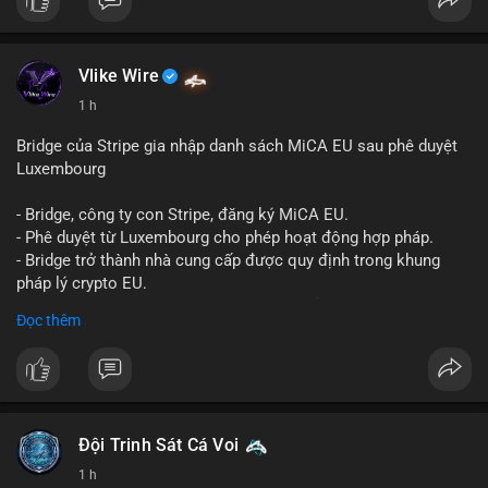
nay:
📞 WhatsApp: +1 660 215-8938
✈️ Telegram: @localpvashop
📧 Email: localpvashop@gmail.com
Vlike Wire
1 h
Bridge của Stripe gia nhập danh sách MiCA EU sau phê duyệt
Luxembourg
- Bridge, công ty con Stripe, đăng ký MiCA EU.
- Phê duyệt từ Luxembourg cho phép hoạt động hợp pháp.
- Bridge trở thành nhà cung cấp được quy định trong khung
pháp lý crypto EU.
- Tác động: tăng tính minh bạch, uy tín, mở rộng dịch vụ crypto.
Đọc thêm
#binancesquare
#cryptonews
#mica
#stripe
#bridge
#eu
#luxembourg
$btc $eth
Đội Trinh Sát Cá Voi
#vlikevn
#titanbot
1 h