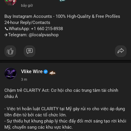
bây giờ
Buy Instagram Accounts - 100% High-Quality & Free Profiles
24-hour Reply/Contacts
📞WhatsApp: +1 660 215-8938
✈️Telegram: @localpvashop
Vlike Wire
3 m
Chậm trễ CLARITY Act: Cơ hội cho các trung tâm tài chính
châu Á
- Việc trì hoãn luật CLARITY tại Mỹ gây rủi ro cho việc áp dụng
tiền điện tử bởi các tổ chức lớn.
- Sự thiếu hụt khung pháp lý thúc đẩy đổi mới sáng tạo rời khỏi
Mỹ, chuyển sang các khu vực khác.