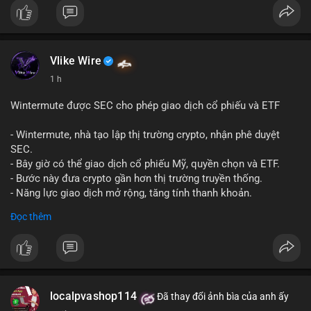
Vlike Wire
1 h
Wintermute được SEC cho phép giao dịch cổ phiếu và ETF
- Wintermute, nhà tạo lập thị trường crypto, nhận phê duyệt
SEC.
- Bây giờ có thể giao dịch cổ phiếu Mỹ, quyền chọn và ETF.
- Bước này đưa crypto gần hơn thị trường truyền thống.
- Năng lực giao dịch mở rộng, tăng tính thanh khoản.
#binancesquare
#cryptonews
#wintermute
#sec
#etf
Đọc thêm
$btc $eth
#vlikevn
#titanbot
📰 Nguồn: CoinDesk
localpvashop114
Đã thay đổi ảnh bìa của anh ấy