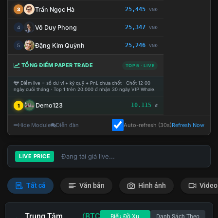
Trần Ngọc Hà
25,445
3
VNĐ
Võ Duy Phong
25,347
4
VNĐ
Đặng Kim Quỳnh
25,246
5
VNĐ
TỔNG ĐIỂM PAPER TRADE
TOP 5 · LIVE
Điểm live = số dư ví + ký quỹ + PnL chưa chốt · Chốt 12:00
ngày cuối tháng · Top 1 trên 20.000 đ nhận 30 ngày VIP Whale.
Demo123
10.115
1
đ
Hide Module
Diễn đàn
Auto-refresh (30s)
Refresh Now
Đang tải giá live...
LIVE PRICE
Tất cả
Văn bản
Hình ảnh
Video
Trung Tâm
(BTC
Biểu Đồ Xu
Danh Sách Theo