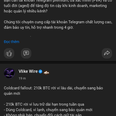
Bạn cần tài khoản Telegram premium, đã xác minh (PVA) và có
tuổi đời (aged) để tăng độ tin cậy khi kinh doanh, marketing
hoặc quản lý nhiều kênh?
Chúng tôi chuyên cung cấp tài khoản Telegram chất lượng cao,
đảm bảo uy tín, hỗ trợ nhanh trong 4 giờ.
Liên hệ ngay để được tư vấn và nhận ưu đãi:
Đọc thêm
📞 WhatsApp: +1 660 215-8938
✈️ Telegram: @localpvashop
📧 Email: localpvashop@gmail.com
Đặt mua ngay hôm nay để sở hữu tài khoản Telegram
premium, PVA, aged với giá tốt nhất!
Vlike Wire
19 m
Coldcard fallout: 210k BTC rời ví lâu dài, chuyển sang bảo
quản mới
- 210k BTC rời ví lưu trữ dài hạn trong tuần qua
- Dùng Coldcard, ví lạnh, chuyển sang bảo quản mới
- Không phải bán, chuyển đổi cách giữ tài sản