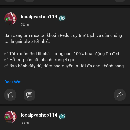
Xây dựng nền tảng kiến thức AML vững chắc và tự tin bước
vào kỳ thi CAMS với sự chuẩn bị tốt nhất.
localpvashop114
Đăng ký ngay hôm nay để nâng cao năng lực và mở rộng cơ
28 m
hội nghề nghiệp trong lĩnh vực tài chính!
Bạn đang tìm mua tài khoản Reddit uy tín? Dịch vụ của chúng
tôi là giải pháp tốt nhất.
✅ Tài khoản Reddit chất lượng cao, 100% hoạt động ổn định.
✅ Hỗ trợ phản hồi nhanh trong 4 giờ.
✅ Bảo hành đầy đủ, đảm bảo quyền lợi tối đa cho khách hàng.
Liên hệ ngay để được tư vấn và đặt mua:
Đọc thêm
📞 WhatsApp: +1 660 215-8938
✈️ Telegram: @localpvashop
📧 Email: localpvashop@gmail.com
Mua tài khoản Reddit ngay hôm nay để phát triển chiến dịch
của bạn!
localpvashop114
33 m