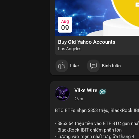
Aug
09
Buy Old Yahoo Accounts
Los Angeles
Like
Bình luận
Vlike Wire
26 m
BTC ETFs nhận $853 triệu, BlackRock IB
- $853.54 triệu tiền vào ETF BTC gần nhấ
- BlackRock IBIT chiếm phần lớn
- Lượng vào mạnh nhất từ giữa tháng 4