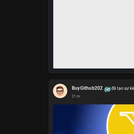
BuyGithub202
đã tạo sự ki
21 m