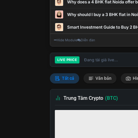
Why does a 4 BHK flat Noida offer b
Why should I buy a 3 BHK flat in No
Smart Investment Guide to Buy 2 BH
Hide Module
Diễn đàn
Đang tải giá live...
LIVE PRICE
Tất cả
Văn bản
Hì
Trung Tâm Crypto
(BTC)