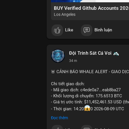
BUY Verified Github Accounts 202
Los Angeles
Like
Bình luận
Đội Trinh Sát Cá Voi
34 m
🚨 CẢNH BÁO WHALE ALERT - GIAO DỊ
Chi tiết giao dịch:
- Mã giao dịch: c4ede0a7...eab8ba27
- Khối lượng di chuyển: 175.6513 BTC
- Giá trị ước tính: $11,452,461.53 USD (t
- Thời gian: 14:20
0 2026-08-09 UTC
Đọc thêm
Nhận định phân tích:
Khối lượng 175.65 BTC trị giá hơn 11.45