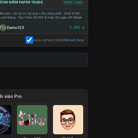
ỔNG ĐIỂM PAPER TRADE
TOP 5 · LIVE
ểm live = số dư ví + ký quỹ + PnL chưa chốt · Chốt 12:00
 cuối tháng · Top 1 trên 20.000 đ nhận 30 ngày VIP Whale.
Demo123
5.492
đ
Auto-refresh (30s)
Refresh Now
h viên Pro