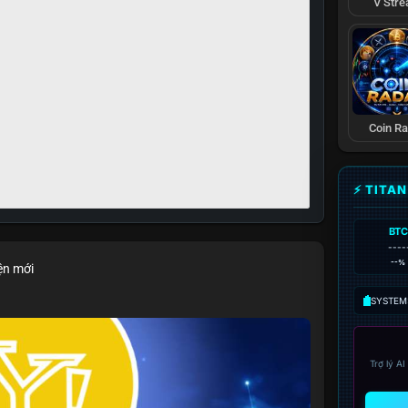
V Str
Coin R
⚡ TITA
BTC
----
--%
ện mới
SYSTEM:
Trợ lý A