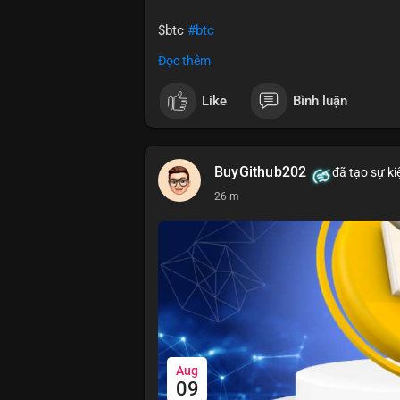
$btc
#btc
Đọc thêm
#vlikevn
#titanbot
Like
Bình luận
📰 Nguồn: CoinDesk
BuyGithub202
đã tạo sự ki
26 m
Aug
09