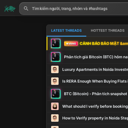
LATEST THREADS
HOTTEST THREADS
CẢNH BÁO BẢO MẬT &amp
VÀNG
Phân tích giá Bitcoin (BTC) hôm nay
Luxury Apartments in Noida Invest
Is RERA Enough When Buying Flats 
BTC (Bitcoin) - Phân tích snapsho
What should I verify before booking
How to Verify property in Noida Ste