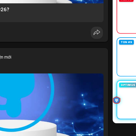
026?
TON #9
ện mới
OPTIMUS 