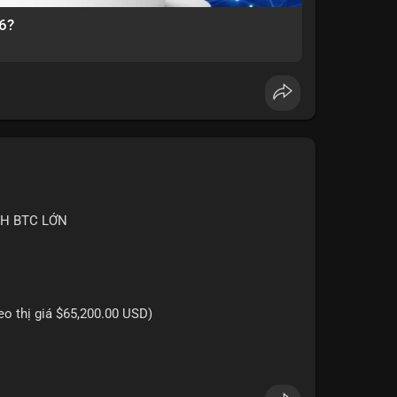
6?
CH BTC LỚN
heo thị giá $65,200.00 USD)
 triệu USD được phát hiện trong Mempool cho thấy