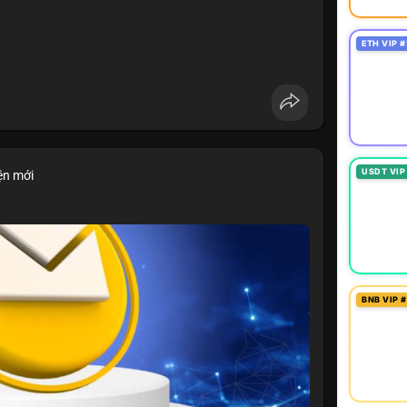
ETH VIP #
USDT VIP
ện mới
BNB VIP 