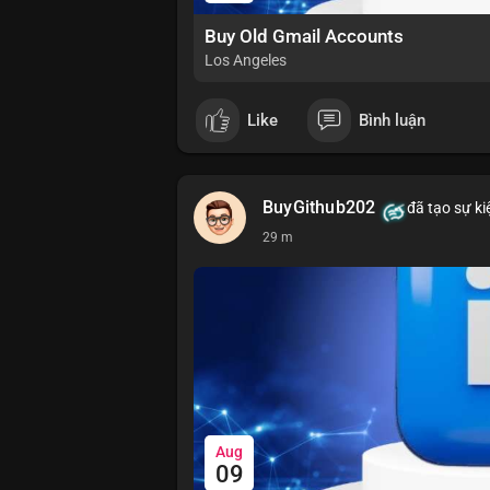
Buy Old Gmail Accounts
Los Angeles
Like
Bình luận
BuyGithub202
đã tạo sự ki
29 m
Aug
09