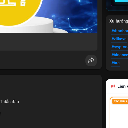
Xu hướn
#titanbo
#vlikevn
#crypto
#binanc
#btc
Liên k
IT dẫn đầu
BTC VIP #
t