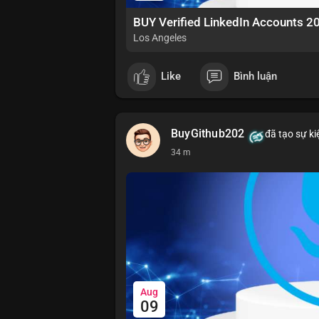
BUY Verified LinkedIn Accounts 2
Los Angeles
Like
Bình luận
BuyGithub202
đã tạo sự ki
34 m
Aug
09