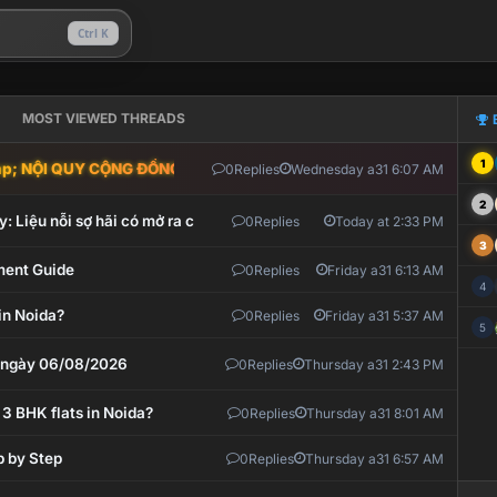
Ctrl K
MOST VIEWED THREADS
1
; NỘI QUY CỘNG ĐỒNG VLIKE.VN: HỆ THỐNG GIÁM SÁT TỰ ĐỘNG V
0
Replies
Wednesday a31 6:07 AM
2
: Liệu nỗi sợ hãi có mở ra cơ hội tích lũy?
0
Replies
Today at 2:33 PM
3
ment Guide
0
Replies
Friday a31 6:13 AM
4
in Noida?
0
Replies
Friday a31 5:37 AM
5
t ngày 06/08/2026
0
Replies
Thursday a31 2:43 PM
 3 BHK flats in Noida?
0
Replies
Thursday a31 8:01 AM
p by Step
0
Replies
Thursday a31 6:57 AM