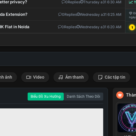
etter privacy?
0
Replies
Thursday a31 6:30 AM
T
Đi
ida Extension?
0
Replies
Wednesday a31 6:25 AM
ngày
K Flat in Noida
0
Replies
Wednesday a31 6:20 AM
1
nh ảnh
Video
Âm thanh
Các tập tin
Thàn
Biểu Đồ Xu Hướng
Danh Sách Theo Dõi