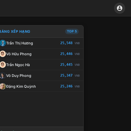
BẢNG XẾP HẠNG
TOP 5
Trần Thị Hương
25,548
VNĐ
À CHẾ TÀI XỬ LÝ VI PHẠM
Võ Hữu Phong
25,446
VNĐ
Trần Ngọc Hà
25,445
VNĐ
Võ Duy Phong
25,347
VNĐ
Đặng Kim Quỳnh
25,246
VNĐ