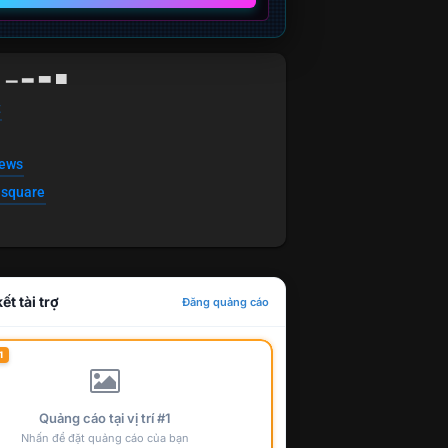
g ▁ ▂ ▃ ▄
t
news
esquare
ết tài trợ
Đăng quảng cáo
1
Quảng cáo tại vị trí #1
Nhấn để đặt quảng cáo của bạn