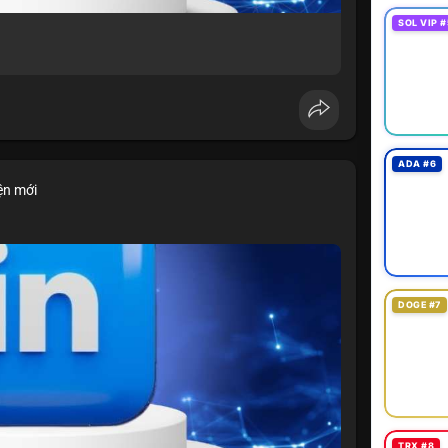
SOL VIP #
ADA #6
ện mới
DOGE #7
TRX #8