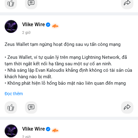
Vlike Wire
2 giờ
Zeus Wallet tạm ngừng hoạt động sau vụ tấn công mạng
• Zeus Wallet, ví tự quản lý trên mạng Lightning Network, đã
tạm thời ngắt kết nối hạ tầng sau một sự cố an ninh.
• Nhà sáng lập Evan Kaloudis khẳng định không có tài sản của
khách hàng nào bị mất.
• Không phát hiện lỗ hổng bảo mật nào liên quan đến mạng
Lightning trong vụ việc này.
Đọc thêm
#zeuswallet
#bitcoin
#lightningnetwork
#cryptosecurity
#binancesquare
$btc
#btc
Vlike Wire
#vlikevn
#titanbot
2 giờ