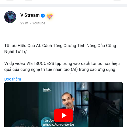
V Stream
29 m
·
Youtube
Tối ưu Hiệu Quả AI: Cách Tăng Cường Tính Năng Của Công
Nghệ Tự Tự
Ví dụ video VIETSUCCESS tập trung vào cách tối ưu hóa hiệu
quả của công nghệ trí tuệ nhân tạo (AI) trong các ứng dụng
chuyên nghiệp. AI được sử dụng để phân tích dữ liệu lớn, dự
Đọc thêm
đoán xu hướng thị trường, và tự động hóa quy trình trong lĩnh
vực tài chính và crypto. Bài đăng nhấn mạnh vai trò của AI
trong việc giảm thiểu sai lầm, tăng tốc độ xử lý, và hỗ trợ quyết
định dựa trên dữ liệu. Điều này đặc biệt quan trọng trong thời
kỳ phát triển nhanh chóng của ngành crypto, nơi tính chính xác
và tốc độ là yếu tố quyết định.
🎥 Xem video trực tiếp tại: