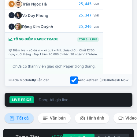
Trần Ngọc Hà
25,445
3
VNĐ
Võ Duy Phong
25,347
4
VNĐ
Đặng Kim Quỳnh
25,246
5
VNĐ
TỔNG ĐIỂM PAPER TRADE
TOP 5 · LIVE
Điểm live = số dư ví + ký quỹ + PnL chưa chốt · Chốt 12:00
ngày cuối tháng · Top 1 trên 20.000 đ nhận 30 ngày VIP Whale.
Chưa có thành viên giao dịch Paper trong tháng.
Hide Module
Diễn đàn
Auto-refresh (30s)
Refresh Now
Đang tải giá live...
LIVE PRICE
Tất cả
Văn bản
Hình ảnh
Video