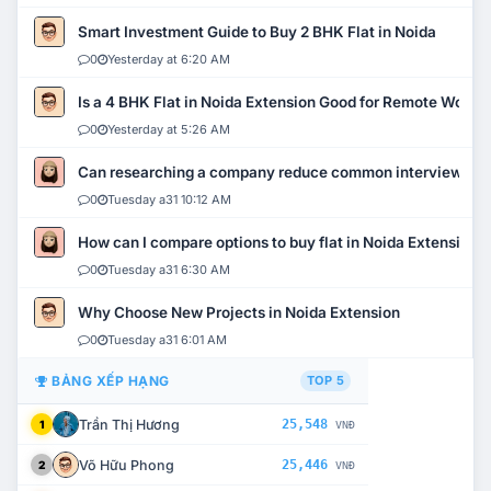
Smart Investment Guide to Buy 2 BHK Flat in Noida
0
Yesterday at 6:20 AM
Is a 4 BHK Flat in Noida Extension Good for Remote Work?
0
Yesterday at 5:26 AM
Can researching a company reduce common interview mi
0
Tuesday a31 10:12 AM
How can I compare options to buy flat in Noida Extension?
0
Tuesday a31 6:30 AM
Why Choose New Projects in Noida Extension
0
Tuesday a31 6:01 AM
BẢNG XẾP HẠNG
TOP 5
Trần Thị Hương
25,548
1
VNĐ
Võ Hữu Phong
25,446
2
VNĐ