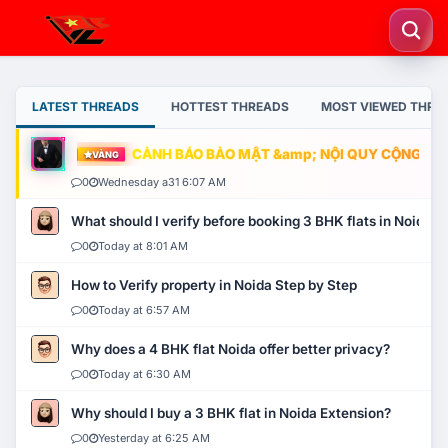
LATEST THREADS
HOTTEST THREADS
MOST VIEWED THRE
CẢNH BÁO BẢO MẬT &amp; NỘI QUY CỘNG ĐỒNG
VÀNG
0
Wednesday a31 6:07 AM
What should I verify before booking 3 BHK flats in Noida?
0
Today at 8:01 AM
How to Verify property in Noida Step by Step
0
Today at 6:57 AM
Why does a 4 BHK flat Noida offer better privacy?
0
Today at 6:30 AM
Why should I buy a 3 BHK flat in Noida Extension?
0
Yesterday at 6:25 AM