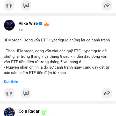
Vlike Wire
1 h
JPMorgan: Dòng vốn ETF Hyperliquid chững lại do cạnh tranh
- Theo JPMorgan, dòng vốn vào các quỹ ETF Hyperliquid đã
chững lại trong tháng 7 và tháng 8 sau khi dẫn đầu dòng vốn
vào ETF tiền điện tử trong tháng 5 và tháng 6.
- Nguyên nhân chính là do sự cạnh tranh ngày càng gay gắt từ
các sản phẩm ETF tiền điện tử khác.
- Điều này cho thấy sự quan tâm của nhà đầu tư đối với
Đọc thêm
Hyperliquid có thể đã giảm bớt, ảnh hưởng đến dòng vốn và
thanh khoản của đồng tiền này.
- Nhà đầu tư cần theo dõi sát sao diễn biến thị trường và các
yếu tố cạnh tranh để đưa ra quyết định đầu tư hợp lý.
#binancesquare
#cryptonews
#hyperliquid
#etf
#jpmorgan
Coin Radar