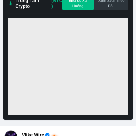
Trung Tâm
(BTC
Biểu Đồ Xu
Danh Sách Theo
Crypto
)
Hướng
Dõi
Vlike Wire