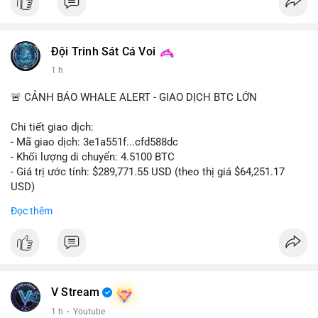
bất thường.
#binancesquare
#cryptonews
#tokenization
#web3
#nft
Đội Trinh Sát Cá Voi
$btc $eth
1 h
#vlikevn
#titanbot
🚨 CẢNH BÁO WHALE ALERT - GIAO DỊCH BTC LỚN
📰 Nguồn: Cointelegraph
Chi tiết giao dịch:
- Mã giao dịch: 3e1a551f...cfd588dc
- Khối lượng di chuyển: 4.5100 BTC
- Giá trị ước tính: $289,771.55 USD (theo thị giá $64,251.17
USD)
- Thời gian: 13:19:39 2026-08-06 UTC
Đọc thêm
Nhận định phân tích:
Giao dịch 4.51 BTC trị giá gần 290 nghìn USD được phát hiện
trong mempool chưa xác nhận. Với mức giá 64,251 USD, khối
lượng này cho thấy dấu hiệu của một cá nhân hoặc tổ chức
đang tái cơ cấu danh mục, không phải áp lực bán khẩn cấp.
V Stream
Nếu dòng tiền hướng về ví lạnh hoặc ví tích lũy, khả năng cao
1 h
·
Youtube