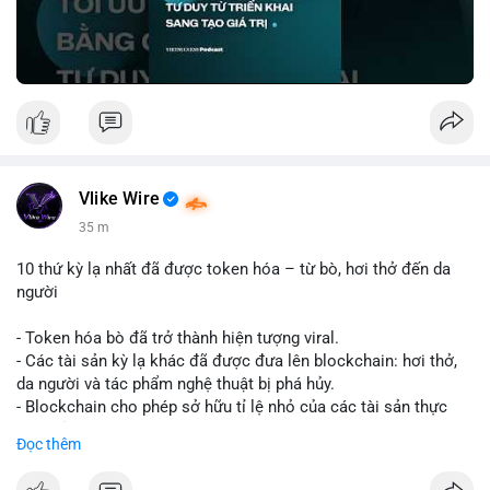
Nguồn: VIETSUCCESS
Vlike Wire
35 m
10 thứ kỳ lạ nhất đã được token hóa – từ bò, hơi thở đến da
người
- Token hóa bò đã trở thành hiện tượng viral.
- Các tài sản kỳ lạ khác đã được đưa lên blockchain: hơi thở,
da người và tác phẩm nghệ thuật bị phá hủy.
- Blockchain cho phép sở hữu tỉ lệ nhỏ của các tài sản thực
vật, mở ra thị trường mới.
Đọc thêm
- Câu hỏi về pháp lý, đạo đức và bảo mật đang được đặt ra.
- Nhiều nền tảng NFT đang thử nghiệm token hóa các tài sản