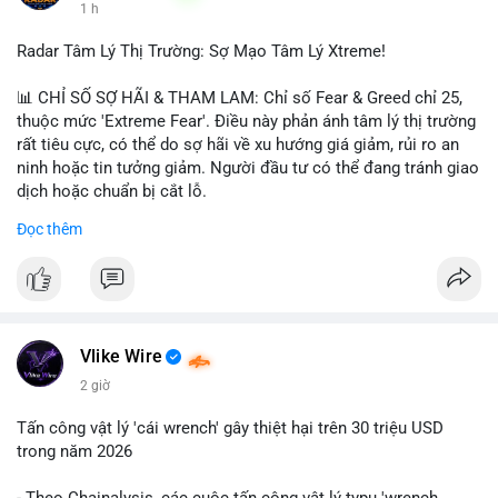
1 h
$hype
Radar Tâm Lý Thị Trường: Sợ Mạo Tâm Lý Xtreme!
#vlikevn
#titanbot
📊 CHỈ SỐ SỢ HÃI & THAM LAM: Chỉ số Fear & Greed chỉ 25,
📰 Nguồn: CoinDesk
thuộc mức 'Extreme Fear'. Điều này phản ánh tâm lý thị trường
rất tiêu cực, có thể do sợ hãi về xu hướng giá giảm, rủi ro an
ninh hoặc tin tưởng giảm. Người đầu tư có thể đang tránh giao
dịch hoặc chuẩn bị cắt lỗ.
Đọc thêm
📈 XU HƯỚNG TÌM KIẾM & THẢO LUẬN: Coin trending trên
CoinGecko bao gồm các token meme như Cash Cat
(CASHCAT), Pudgy Penguins (PENGU) và OVERTAKE (TAKE).
Các chủ đề như 'Sắt lở đất' hoặc 'Chết' trên Google Trends
Việt Nam không liên quan trực tiếp đến crypto, cho thấy sự tập
trung của người dùng vào các chủ đề địa phương. Trên
Vlike Wire
LunarCrush, các chủ đề như Solana, Taylor Swift và UFC 310
2 giờ
hấp dẫn sự chú ý đa lĩnh vực.
Tấn công vật lý 'cái wrench' gây thiệt hại trên 30 triệu USD
💬 DÒNG CHẢY TIN TỨC & TRUYỀN THÔNG: Tài chính Việt
trong năm 2026
Nam đang tập trung vào các đề tài như 'Trục lợi' hoặc 'Miền
Bắc', trong khi tin tức quốc tế nhấn mạnh việc Putin ký luật
- Theo Chainalysis, các cuộc tấn công vật lý typu 'wrench