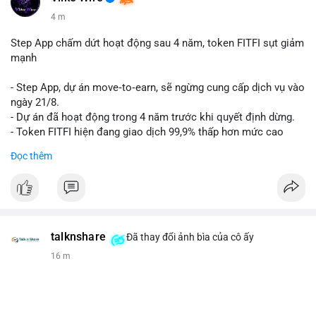
4 m
Step App chấm dứt hoạt động sau 4 năm, token FITFI sụt giảm
mạnh
- Step App, dự án move‑to‑earn, sẽ ngừng cung cấp dịch vụ vào
ngày 21/8.
- Dự án đã hoạt động trong 4 năm trước khi quyết định dừng.
- Token FITFI hiện đang giao dịch 99,9% thấp hơn mức cao
nhất từng đạt được.
Đọc thêm
#binancesquare
#cryptonews
#fitfi
#movetoearn
#stepapp
$fitfi
#vlikevn
#titanbot
talknshare
Đã thay đổi ảnh bìa của cô ấy
16 m
📰 Nguồn: Cointelegraph