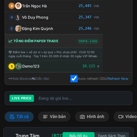
Trần Ngọc Hà
25,445
3
VNĐ
Võ Duy Phong
25,347
4
VNĐ
Đặng Kim Quỳnh
25,246
5
VNĐ
TỔNG ĐIỂM PAPER TRADE
TOP 5 · LIVE
Điểm live = số dư ví + ký quỹ + PnL chưa chốt · Chốt 12:00
ngày cuối tháng · Top 1 trên 20.000 đ nhận 30 ngày VIP Whale.
Demo123
10.115
1
đ
Hide Module
Diễn đàn
Auto-refresh (30s)
Refresh Now
Đang tải giá live...
LIVE PRICE
Tất cả
Văn bản
Hình ảnh
Video
Trung Tâm
(BTC
Biểu Đồ Xu
Danh Sách Theo