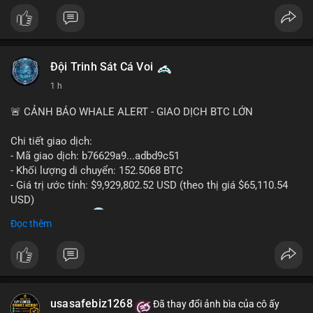
Đội Trinh Sát Cá Voi
1 h
🚨 CẢNH BÁO WHALE ALERT - GIAO DỊCH BTC LỚN
Chi tiết giao dịch:
- Mã giao dịch: b76629a9...adbd9c51
- Khối lượng di chuyển: 152.5068 BTC
- Giá trị ước tính: $9,929,802.52 USD (theo thị giá $65,110.54
USD)
- Thời gian: 17:20
1 2026-08-08 UTC
Đọc thêm
Nhận định phân tích hành vi của Cá voi dựa trên giao dịch này:
Khối lượng 152.5 BTC trị giá gần 10 triệu USD được di chuyển
trong một giao dịch duy nhất cho thấy dấu hiệu của một tổ
chức lớn hoặc cá voi đang tái cơ cấu danh mục. Với mức giá
usasafebiz1268
hiện tại, động thái này có thể là bước chuẩn bị cho việc bán ra
Đã thay đổi ảnh bìa của cô ấy