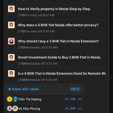
How to Verify property in Noida Step by Step
0
Thursday a31 6:57 AM
Why does a 4 BHK flat Noida offer better privacy?
0
Thursday a31 6:30 AM
Why should I buy a 3 BHK flat in Noida Extension?
0
Wednesday a31 6:25 AM
Smart Investment Guide to Buy 2 BHK Flat in Noida
0
Wednesday a31 6:20 AM
Is a 4 BHK Flat in Noida Extension Good for Remote Work?
0
Wednesday a31 5:26 AM
BẢNG XẾP HẠNG
TOP 5
Trần Thị Hương
25,548
1
VNĐ
Võ Hữu Phong
25,446
2
VNĐ