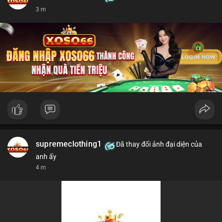
3 m
supremeclothing1
Đã thay đổi ảnh đại diện của
anh ấy
4 m