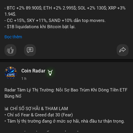
- BTC +2% 89.900$; ETH +2% 2.995$; SOL +2% 130$; XRP +3%
1.94$.
- CC +15%, SKY +11%, SAND +10% dẫn top movers.
- $1B liquidations khi Bitcoin bật lại.
- Trump hủy thuế EU, tín hiệu giảm áp lực.
Đọc thêm
- Vitalik đề xuất DVT staking cho Ethereum.
- BitGo IPO 18$/cổ phiếu, trị giá ~2B$.
- Senate Ag Committee tiến hành Clarity Act.
- Newrez tính crypto vào điều kiện vay nhà.
- HK cấp giấy phép stablecoin mới.
- Tòa án Nga công nhận crypto là tài sản.
Coin Radar
- Trump hy vọng ký bill cấu trúc thị trường crypto.
1 h
- Saga EVM bị hack 7M$, quỹ trộm chuyển sang Ethereum.
- Steak ’n Shake thưởng BTC cho nhân viên.
Radar Tâm Lý Thị Trường: Nỗi Sợ Bao Trùm Khi Dòng Tiền ETF
#binancesquare
#cryptonews
#btc
#eth
#sol
#xrp
#cc
#sky
Bùng Nổ
#sand
#bitgo
#solana
#stablecoin
#regulation
📊 CHỈ SỐ SỢ HÃI & THAM LAM
$btc $eth $sol $xrp $cc $sky $sand $skr
#skr
• Chỉ số Fear & Greed đạt 30 (Fear)
• Tâm lý thị trường đang ở mức sợ hãi, nhà đầu tư thận trọng.
#vlikevn
#titanbot