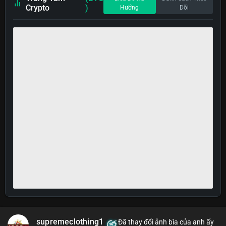
Crypto
)
Hướng
Dõi
supremeclothing1
Đã thay đổi ảnh bìa của anh ấy