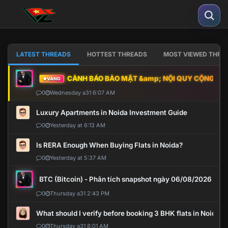
LATEST THREADS
HOTTEST THREADS
MOST VIEWED THRE
CẢNH BÁO BẢO MẬT &amp; NỘI QUY CỘNG ĐỒNG
VÀNG
0
Wednesday a31 6:07 AM
Luxury Apartments in Noida Investment Guide
0
Yesterday at 6:13 AM
Is RERA Enough When Buying Flats in Noida?
0
Yesterday at 5:37 AM
BTC (Bitcoin) - Phân tích snapshot ngày 06/08/2026
0
Thursday a31 2:43 PM
What should I verify before booking 3 BHK flats in Noida?
0
Thursday a31 8:01 AM