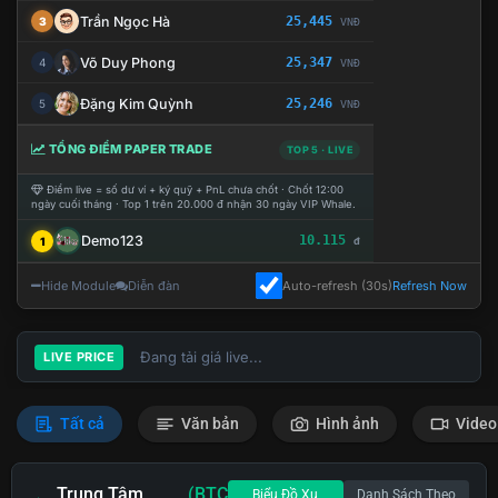
Trần Ngọc Hà
25,445
3
VNĐ
Võ Duy Phong
25,347
4
VNĐ
Đặng Kim Quỳnh
25,246
5
VNĐ
TỔNG ĐIỂM PAPER TRADE
TOP 5 · LIVE
Điểm live = số dư ví + ký quỹ + PnL chưa chốt · Chốt 12:00
ngày cuối tháng · Top 1 trên 20.000 đ nhận 30 ngày VIP Whale.
Demo123
10.115
1
đ
Hide Module
Diễn đàn
Auto-refresh (30s)
Refresh Now
Đang tải giá live...
LIVE PRICE
Tất cả
Văn bản
Hình ảnh
Video
Trung Tâm
(BTC
Biểu Đồ Xu
Danh Sách Theo