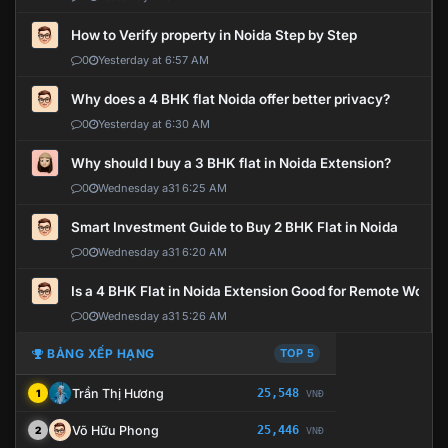
How to Verify property in Noida Step by Step
0
Yesterday at 6:57 AM
Why does a 4 BHK flat Noida offer better privacy?
0
Yesterday at 6:30 AM
Why should I buy a 3 BHK flat in Noida Extension?
0
Wednesday a31 6:25 AM
Smart Investment Guide to Buy 2 BHK Flat in Noida
0
Wednesday a31 6:20 AM
Is a 4 BHK Flat in Noida Extension Good for Remote Work?
0
Wednesday a31 5:26 AM
BẢNG XẾP HẠNG
TOP 5
Trần Thị Hương
25,548
1
VNĐ
Võ Hữu Phong
25,446
2
VNĐ