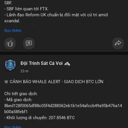
SBF.
- SBF liên quan tới FTX.
- Lãnh đạo Reform UK chuẩn bị đối mặt với cử tri amid
scandal.
- Sự kiện có thể ảnh hưởng đến hình ảnh SBF và FTX.
Đọc thêm
- Không có thông tin tác động thị trường ngay lập tức.
#binancesquare
#cryptonews
#sbf
#ftx
#reformuk
$btc $eth
#vlikevn
#titanbot
Đội Trinh Sát Cá Voi
23 m
📰 Nguồn: Cointelegraph
🚨 CẢNH BÁO WHALE ALERT - GIAO DỊCH BTC LỚN
Chi tiết giao dịch:
- Mã giao dịch:
8bed128f0065df88c05f4d288562eb1b1e54afccb49a95b476a14
b00a58febf1
- Khối lượng di chuyển: 207.8546 BTC
- Giá trị ước tính: $13,449,009.09 USD (theo thị giá $64,703.92
Đọc thêm