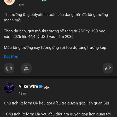
4 m
Thị trường ống polyolefin toàn cầu đang trên đà tăng trưởng
mạnh mẽ.
Theo dự báo, quy mô thị trường sẽ tăng từ 25,0 tỷ USD vào
năm 2026 lên 44,4 tỷ USD vào năm 2036.
Mức tăng trưởng này tương ứng với tốc độ tăng trưởng kép
hàng năm (CAGR) đạt 5,9% trong giai đoạn dự báo.
Đọc thêm
Đây là tín hiệu tích cực cho các nhà sản xuất, nhà phân phối và
nhà đầu tư trong ngành vật liệu xây dựng và hạ tầng.
Bạn đánh giá thế nào về tiềm năng của dòng sản phẩm ống
nhựa polyolefin trong tương lai?
Vlike Wire
18 m
Chủ tịch Reform UK kêu gọi điều tra quyên góp liên quan SBF
- Chủ tịch Reform UK yêu cầu điều tra quyên góp liên quan tới