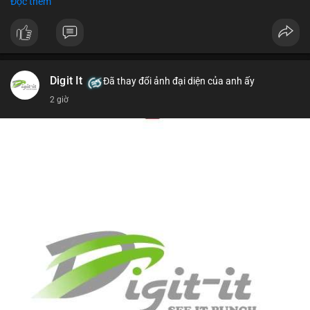
Đọc thêm
USD)
- Thời gian: 16:19:44 2026-08-07 UTC
Nhận định phân tích hành vi của Cá voi dựa trên giao dịch này
(ví dụ: chuyển dịch lượng lớn coin, gom hàng ví lạnh, áp lực
bán tiềm năng...) và tác động tâm lý thị trường.
Digit It
Đã thay đổi ảnh đại diện của anh ấy
2 giờ
Lời khuyên ngắn gọn cho nhà đầu tư nhỏ lẻ.
#8.4854BTC
#551kusd
#chuyenvilon
#mempoolbtc
#dongtiencavoi