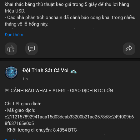
khai thác bằng thủ thuật kéo giá trong 5 giây để thu lợi hàng
triệu USD.
- Các nhà phân tích onchain đã cảnh báo công khai trong nhiều
tháng về lỗ hổng này.
- Để khắc phục, Polymarket chuyển sang sử dụng giá trung
Đọc thêm
bình theo thời gian (time-weighted prices), khiến việc đẩy giá
nhân tạo trở nên quá tốn kém.
- Động thái này nhằm bảo vệ tính toàn vẹn của thị trường và
ngăn chặn các hành vi thao túng.
#polymarket
#cryptonews
#defi
#marketintegrity
Đội Trinh Sát Cá Voi
1 h
$btc $eth
🚨 CẢNH BÁO WHALE ALERT - GIAO DỊCH BTC LỚN
#vlikevn
#titanbot
Chi tiết giao dịch:
📰 Nguồn: CoinDesk
- Mã giao dịch:
e2112157892941aaa15d03deab33200b21ac2578d8e249f009b6
8f637165e0c5
- Khối lượng di chuyển: 8.4854 BTC
- Giá trị ước tính: $551,448.77 USD (theo thị giá $64,987.67