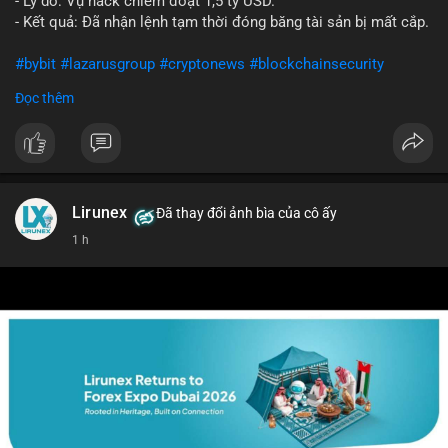
- Lý do: Vụ hack chiếm đoạt 1,5 tỷ USD.
- Kết quả: Đã nhận lệnh tạm thời đóng băng tài sản bị mất cắp.
#bybit
#lazarusgroup
#cryptonews
#blockchainsecurity
Đọc thêm
$btc $eth
#vlikevn
#titanbot
📰 Nguồn: CoinDesk
Lirunex
Đã thay đổi ảnh bìa của cô ấy
1 h