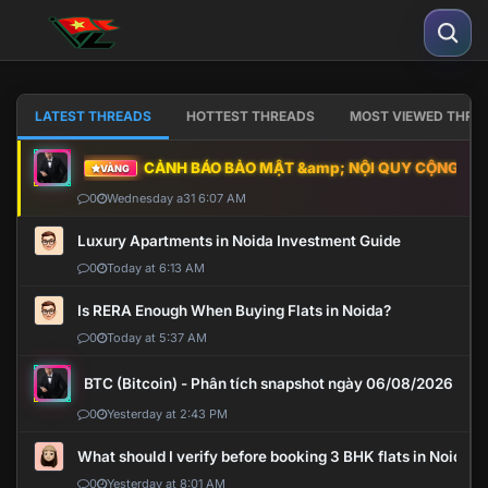
LATEST THREADS
HOTTEST THREADS
MOST VIEWED THRE
CẢNH BÁO BẢO MẬT &amp; NỘI QUY CỘNG ĐỒNG
VÀNG
0
Wednesday a31 6:07 AM
Luxury Apartments in Noida Investment Guide
0
Today at 6:13 AM
Is RERA Enough When Buying Flats in Noida?
0
Today at 5:37 AM
BTC (Bitcoin) - Phân tích snapshot ngày 06/08/2026
0
Yesterday at 2:43 PM
What should I verify before booking 3 BHK flats in Noida?
0
Yesterday at 8:01 AM