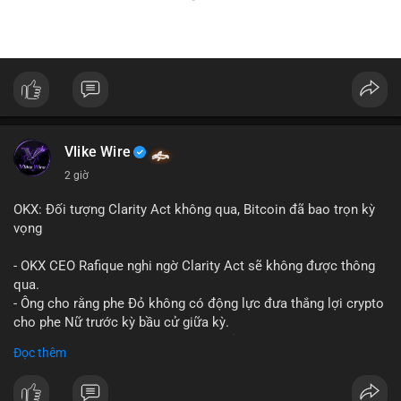
Vlike Wire
2 giờ
OKX: Đối tượng Clarity Act không qua, Bitcoin đã bao trọn kỳ
vọng
- OKX CEO Rafique nghi ngờ Clarity Act sẽ không được thông
qua.
- Ông cho rằng phe Đỏ không có động lực đưa thắng lợi crypto
cho phe Nữ trước kỳ bầu cử giữa kỳ.
- Sự lạc quan đã được giá Bitcoin phản ánh, không cần thêm
Đọc thêm
hỗ trợ pháp lý.
- Nếu luật không qua, Bitcoin vẫn duy trì mức giá hiện tại.