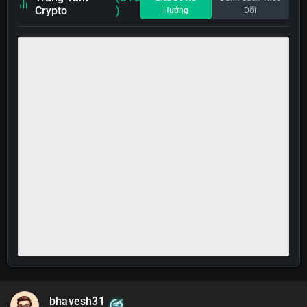
Crypto
)
Hướng
Dõi
bhavesh31