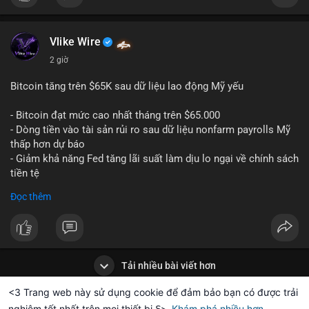
#binancesquare
#cryptonews
#btc
$btc
Vlike Wire
2 giờ
#vlikevn
#titanbot
Bitcoin tăng trên $65K sau dữ liệu lao động Mỹ yếu
📰 Nguồn: CoinDesk
- Bitcoin đạt mức cao nhất tháng trên $65.000
- Dòng tiền vào tài sản rủi ro sau dữ liệu nonfarm payrolls Mỹ
thấp hơn dự báo
- Giảm khả năng Fed tăng lãi suất làm dịu lo ngại về chính sách
tiền tệ
#binancesquare
#cryptonews
#btc
Đọc thêm
$btc
#vlikevn
#titanbot
Tải nhiều bài viết hơn
📰 Nguồn: Cointelegraph
<3 Trang web này sử dụng cookie để đảm bảo bạn có được trải
nghiệm tốt nhất trên mọi thiết bị ℇ>
Khám phá nhiều hơn