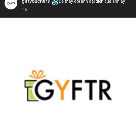
giftvouchers
Đã thay đổi ảnh đại diện của anh ấy
#207btc
#chuyenvilanh
#aplucban
#btcusd64k
#mempoolflow
1 h