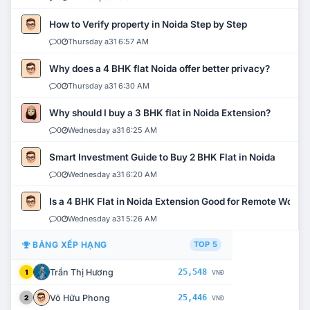
How to Verify property in Noida Step by Step
0
Thursday a31 6:57 AM
Why does a 4 BHK flat Noida offer better privacy?
0
Thursday a31 6:30 AM
Why should I buy a 3 BHK flat in Noida Extension?
0
Wednesday a31 6:25 AM
Smart Investment Guide to Buy 2 BHK Flat in Noida
0
Wednesday a31 6:20 AM
Is a 4 BHK Flat in Noida Extension Good for Remote Work?
0
Wednesday a31 5:26 AM
BẢNG XẾP HẠNG
TOP 5
Trần Thị Hương
25,548
1
VNĐ
Võ Hữu Phong
25,446
2
VNĐ