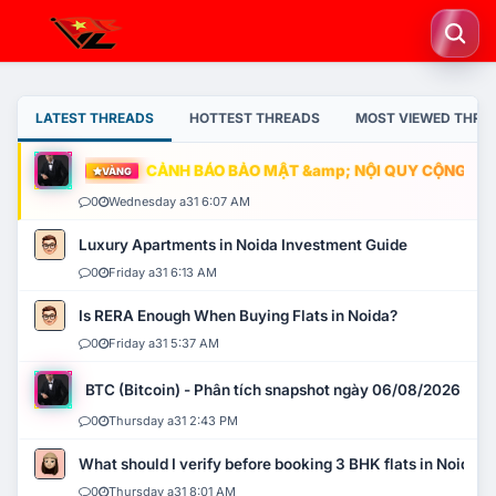
LATEST THREADS
HOTTEST THREADS
MOST VIEWED THRE
CẢNH BÁO BẢO MẬT &amp; NỘI QUY CỘNG ĐỒNG
VÀNG
0
Wednesday a31 6:07 AM
Luxury Apartments in Noida Investment Guide
0
Friday a31 6:13 AM
Is RERA Enough When Buying Flats in Noida?
0
Friday a31 5:37 AM
BTC (Bitcoin) - Phân tích snapshot ngày 06/08/2026
0
Thursday a31 2:43 PM
What should I verify before booking 3 BHK flats in Noida?
0
Thursday a31 8:01 AM