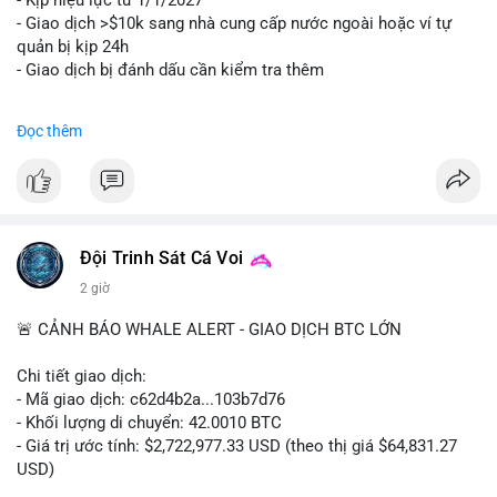
- Kịp hiệu lực từ 1/1/2027
- Giao dịch >$10k sang nhà cung cấp nước ngoài hoặc ví tự
quản bị kịp 24h
- Giao dịch bị đánh dấu cần kiểm tra thêm
#binancesquare
#cryptonews
#regulation
Đọc thêm
$btc $eth
#vlikevn
#titanbot
📰 Nguồn: Cointelegraph
Đội Trinh Sát Cá Voi
2 giờ
🚨 CẢNH BÁO WHALE ALERT - GIAO DỊCH BTC LỚN
Chi tiết giao dịch:
- Mã giao dịch: c62d4b2a...103b7d76
- Khối lượng di chuyển: 42.0010 BTC
- Giá trị ước tính: $2,722,977.33 USD (theo thị giá $64,831.27
USD)
- Thời gian: 09:19:19 2026-08-09 UTC