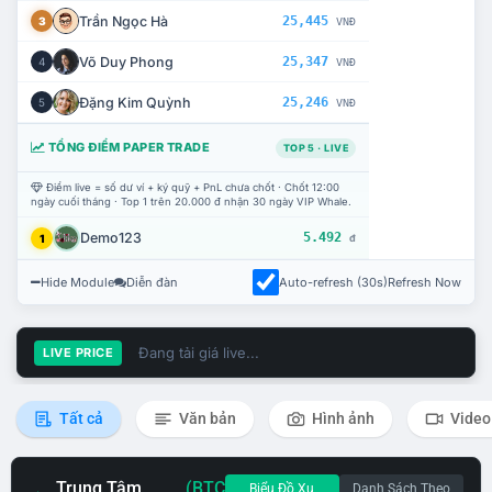
Trần Ngọc Hà
25,445
3
VNĐ
Võ Duy Phong
25,347
4
VNĐ
Đặng Kim Quỳnh
25,246
5
VNĐ
TỔNG ĐIỂM PAPER TRADE
TOP 5 · LIVE
Điểm live = số dư ví + ký quỹ + PnL chưa chốt · Chốt 12:00
ngày cuối tháng · Top 1 trên 20.000 đ nhận 30 ngày VIP Whale.
Demo123
5.492
1
đ
Hide Module
Diễn đàn
Auto-refresh (30s)
Refresh Now
Đang tải giá live...
LIVE PRICE
Tất cả
Văn bản
Hình ảnh
Video
Trung Tâm
(BTC
Biểu Đồ Xu
Danh Sách Theo