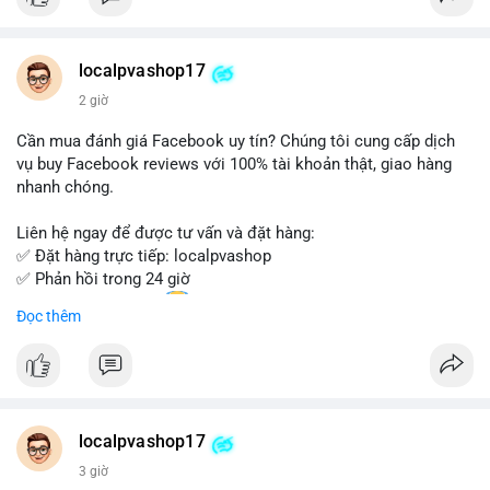
Đặt hàng ngay hôm nay để nhận ưu đãi tốt nhất!
Liên hệ với chúng tôi qua:
localpvashop17
- WhatsApp: +1 (66
215-8938
- Telegram: @localpvashop
2 giờ
- Email: localpvashop@gmail.com
Cần mua đánh giá Facebook uy tín? Chúng tôi cung cấp dịch
Đừng bỏ lỡ cơ hội sở hữu tài khoản WeChat chất lượng với giá
vụ buy Facebook reviews với 100% tài khoản thật, giao hàng
tốt. Liên hệ ngay!
nhanh chóng.
Liên hệ ngay để được tư vấn và đặt hàng:
✅ Đặt hàng trực tiếp: localpvashop
✅ Phản hồi trong 24 giờ
✅ WhatsApp: +1 (66
215-8938
Đọc thêm
✅ Telegram: @localpvashop
✅ Email: localpvashop@gmail.com
Chất lượng đảm bảo, hỗ trợ tận tình. Hãy liên hệ ngay hôm
nay!
localpvashop17
3 giờ