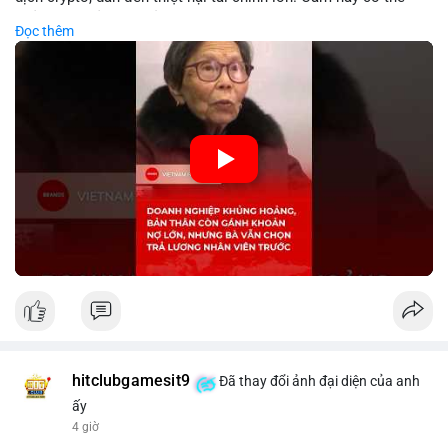
phản ánh phản ứng của chính quyền hoặc thị trường đối với
Đọc thêm
biến động giá digital asset. Bàn vấn chuyển hướng tập trung
vào nhân lực, cho thấy chiến lược giảm chi phí hoặc điều chỉnh
mô hình kinh doanh. Điều này có thể ảnh hưởng đến thị trường
crypto và các doanh nghiệp liên quan trong tương lai.
🎥 Xem video trực tiếp tại:
Nguồn: KIEN THUC KINH TE
hitclubgamesit9
Đã thay đổi ảnh đại diện của anh
ấy
4 giờ