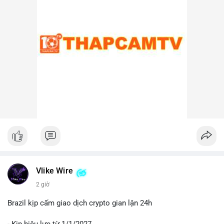
lại, nếu ví nhận là ví lạnh hoặc ví không thuộc sàn, khả năng
cao đây là hành động tích lũy chiến lược, cho thấy niềm tin dài
hạn vào xu hướng giá BTC.
Lời khuyên cho nhà đầu tư nhỏ lẻ:
Nhà đầu tư nên theo dõi sát các địa chỉ ví nhận trong giao dịch
này. Nếu BTC được chuyển lên sàn trong 24-48 giờ tới, hãy
thận trọng trước khả năng điều chỉnh giá. Ngược lại, nếu ví
nhận là ví lạnh, đây có thể là tín hiệu tích cực cho xu hướng
trung hạn. Quản lý rủi ro chặt chẽ và tránh hành động theo cảm
xúc là ưu tiên hàng đầu.
#44btc
#vilanh
#tichluydaihan
#btcmempool
#2tr86usd
Vlike Wire
2 giờ
Brazil kịp cấm giao dịch crypto gian lận 24h