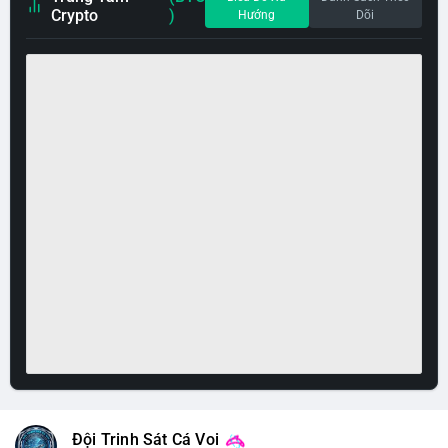
Crypto
)
Hướng
Dõi
Đội Trinh Sát Cá Voi