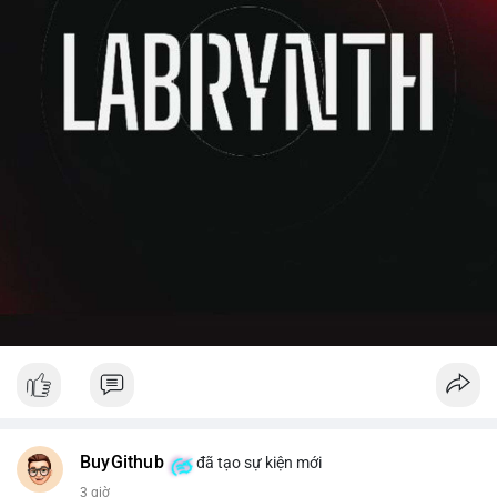
BuyGithub
đã tạo sự kiện mới
3 giờ