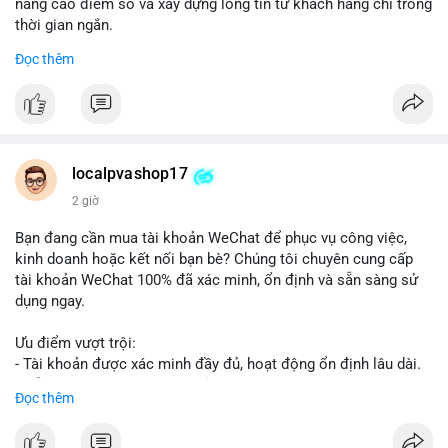
nâng cao điểm số và xây dựng lòng tin từ khách hàng chỉ trong
thời gian ngắn.
Đọc thêm
Đặt hàng ngay hôm nay để nhận ưu đãi:
👉 Order tại: localpvashop
👉 Phản hồi 24/7
👉 WhatsApp: +1 660 215-8938
👉 Telegram: @localpvashop
localpvashop17
👉 Email: localpvashop@gmail.com
2 giờ
Đừng bỏ lỡ cơ hội cải thiện danh tiếng trực tuyến của bạn một
Bạn đang cần mua tài khoản WeChat để phục vụ công việc,
cách hiệu quả!
kinh doanh hoặc kết nối bạn bè? Chúng tôi chuyên cung cấp
tài khoản WeChat 100% đã xác minh, ổn định và sẵn sàng sử
dụng ngay.
Ưu điểm vượt trội:
- Tài khoản được xác minh đầy đủ, hoạt động ổn định lâu dài.
- Hỗ trợ khách hàng 24/7, phản hồi nhanh chóng.
Đọc thêm
- Giao dịch an toàn, bảo mật thông tin.