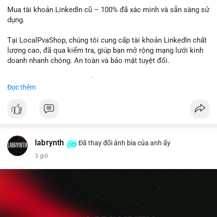
Mua tài khoản LinkedIn cũ – 100% đã xác minh và sẵn sàng sử
dụng.
Tại LocalPvaShop, chúng tôi cung cấp tài khoản LinkedIn chất
lượng cao, đã qua kiểm tra, giúp bạn mở rộng mạng lưới kinh
doanh nhanh chóng. An toàn và bảo mật tuyệt đối.
Đặt hàng ngay hôm nay để nhận ưu đãi tốt nhất!
Đọc thêm
✅ Đặt hàng: localpvashop
✅ Phản hồi trong 24 giờ
✅ WhatsApp: +1 (66
215-8938
✅ Telegram: @localpvashop
labrynth
✅ Email: localpvashop@gmail.com
Đã thay đổi ảnh bìa của anh ấy
3 giờ
Liên hệ ngay để được tư vấn chi tiết và hỗ trợ tận tình.