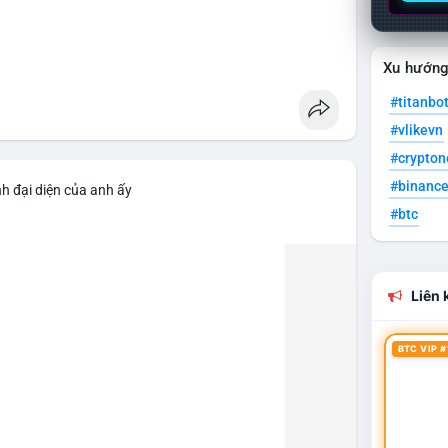
Xu hướn
#titanbo
#vlikevn
#crypto
#binanc
h đại diện của anh ấy
#btc
Liên k
BTC VIP #