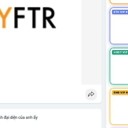
ETH VIP #
USDT VIP
BNB VIP 
h đại diện của anh ấy