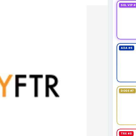
SOL VIP #
ADA #6
DOGE #7
TRX #8