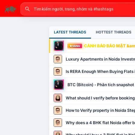
LATEST THREADS
HOTTEST THREADS
CẢNH BÁO BẢO MẬT &amp
VÀNG
Luxury Apartments in Noida Invest
Is RERA Enough When Buying Flats 
BTC (Bitcoin) - Phân tích snapsho
What should I verify before booking
How to Verify property in Noida Ste
Why does a 4 BHK flat Noida offer b