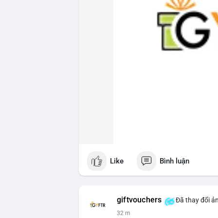
Like
Bình luận
giftvouchers
Đã thay đổi ản
32 m