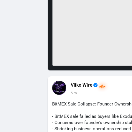
Vlike Wire
5 m
BitMEX Sale Collapse: Founder Ownershi
- BitMEX sale failed as buyers like Exod
- Concerns over founder's ownership sta
- Shrinking business operations reduced