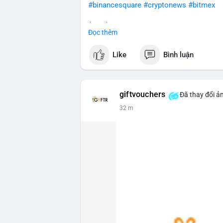
#binancesquare
#cryptonews
#bitmex
$btc $eth
Đọc thêm
#vlikevn
#titanbot
Like
Bình luận
📰 Nguồn: CoinDesk
giftvouchers
Đã thay đổi ản
32 m