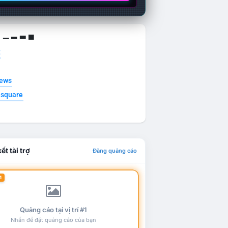
g ▁ ▂ ▃ ▄
t
news
esquare
ết tài trợ
Đăng quảng cáo
1
Quảng cáo tại vị trí #1
Nhấn để đặt quảng cáo của bạn