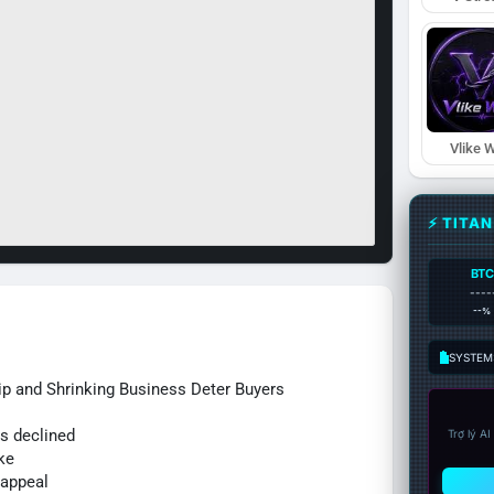
Vlike W
⚡ TITA
BTC
----
--%
SYSTEM:
p and Shrinking Business Deter Buyers
us declined
Trợ lý A
ke
 appeal