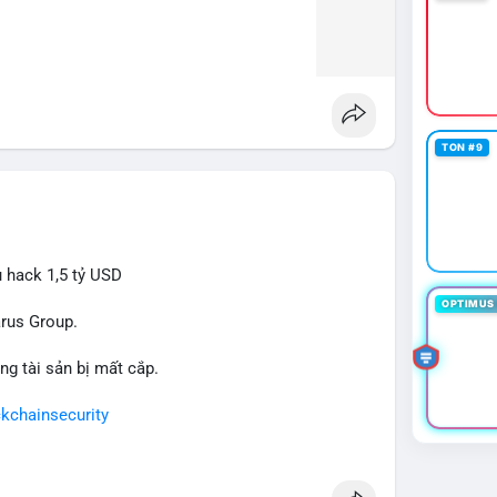
TON #9
ụ hack 1,5 tỷ USD
OPTIMUS 
arus Group.
ng tài sản bị mất cắp.
kchainsecurity