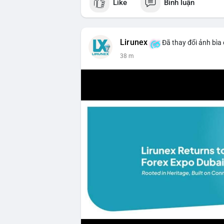
Like
Bình luận
#vlikevn
#titanbot
📰 Nguồn: CoinDesk
Lirunex
Đã thay đổi ảnh bìa
38 m