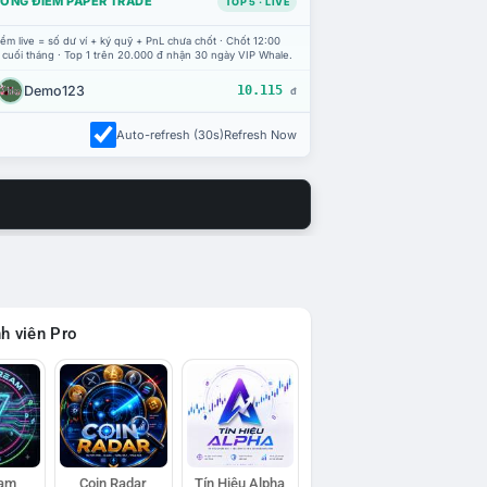
ỔNG ĐIỂM PAPER TRADE
TOP 5 · LIVE
ểm live = số dư ví + ký quỹ + PnL chưa chốt · Chốt 12:00
 cuối tháng · Top 1 trên 20.000 đ nhận 30 ngày VIP Whale.
Demo123
10.115
đ
Auto-refresh (30s)
Refresh Now
h viên Pro
eam
Coin Radar
Tín Hiệu Alpha