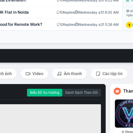
ida Extension?
0
Replies
Wednesday a31 6:25 AM
T
Đi
K Flat in Noida
0
Replies
Wednesday a31 6:20 AM
ngày
 Good for Remote Work?
0
Replies
Wednesday a31 5:26 AM
1
nh ảnh
Video
Âm thanh
Các tập tin
Thàn
Biểu Đồ Xu Hướng
Danh Sách Theo Dõi
V Str