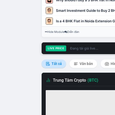
Why should I buy a 3 BHK flat in No
Smart Investment Guide to Buy 2 BH
Is a 4 BHK Flat in Noida Extension
Hide Module
Diễn đàn
Đang tải giá live...
LIVE PRICE
Tất cả
Văn bản
Hì
Trung Tâm Crypto
(BTC)