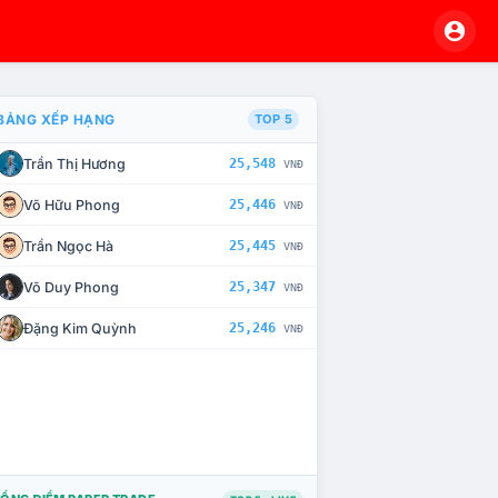
BẢNG XẾP HẠNG
TOP 5
Trần Thị Hương
25,548
VNĐ
À CHẾ TÀI XỬ LÝ VI PHẠM
Võ Hữu Phong
25,446
VNĐ
Trần Ngọc Hà
25,445
VNĐ
Võ Duy Phong
25,347
VNĐ
Đặng Kim Quỳnh
25,246
VNĐ