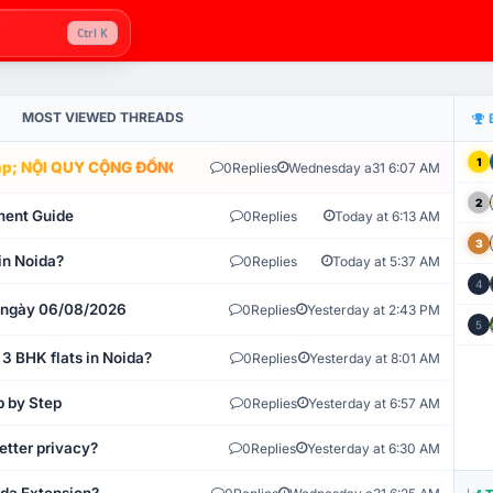
Ctrl K
MOST VIEWED THREADS
1
; NỘI QUY CỘNG ĐỒNG VLIKE.VN: HỆ THỐNG GIÁM SÁT TỰ ĐỘNG V
0
Replies
Wednesday a31 6:07 AM
2
ment Guide
0
Replies
Today at 6:13 AM
3
in Noida?
0
Replies
Today at 5:37 AM
4
t ngày 06/08/2026
0
Replies
Yesterday at 2:43 PM
5
 3 BHK flats in Noida?
0
Replies
Yesterday at 8:01 AM
p by Step
0
Replies
Yesterday at 6:57 AM
etter privacy?
0
Replies
Yesterday at 6:30 AM