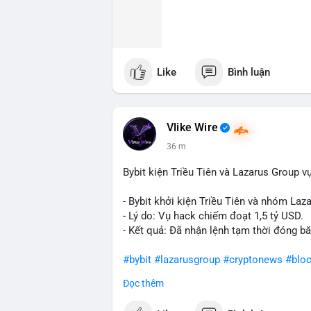
Like
Bình luận
Vlike Wire
36 m
Bybit kiện Triều Tiên và Lazarus Group v
- Bybit khởi kiện Triều Tiên và nhóm Laz
- Lý do: Vụ hack chiếm đoạt 1,5 tỷ USD.
- Kết quả: Đã nhận lệnh tạm thời đóng bă
#bybit
#lazarusgroup
#cryptonews
#bloc
Đọc thêm
$btc $eth