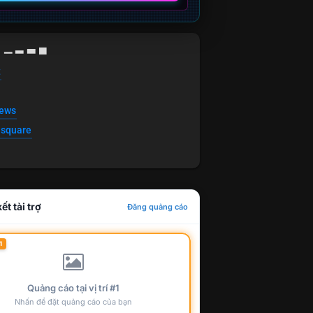
g ▁ ▂ ▃ ▄
t
news
esquare
ết tài trợ
Đăng quảng cáo
1
Quảng cáo tại vị trí #1
Nhấn để đặt quảng cáo của bạn