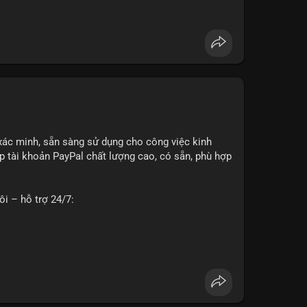
g
#seo
#smm
#trendingnow
#cashout
#sendmoney
xác minh, sẵn sàng sử dụng cho công việc kinh
 tài khoản PayPal chất lượng cao, có sẵn, phù hợp
ôi – hỗ trợ 24/7:
o về độ tin cậy và tính sẵn sàng, giúp bạn giao
 tư vấn chi tiết.