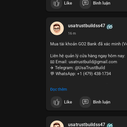
Like
Bình luận
#buyverifiedwebmoneyaccounts
#webm
#sendmoney
#trustbuild
usatrustbuildss47
16 m
Mua tài khoản GO2 Bank đã xác minh (Ver
Liên hệ quản lý cửa hàng ngay hôm nay:
📧 Email: usatrustbuild@gmail.com
✈️ Telegram: @UsaTrustBuild
💬 WhatsApp: +1 (479) 438-1734
Dịch vụ uy tín, nhanh chóng, bảo mật – p
Đọc thêm
và thanh toán USDT.
Like
Bình luận
#buyverifiedgo2bankaccounts
#marketi
#sendmoney
#mobiledeposit
#pay
#usd
usatrustbuildss47