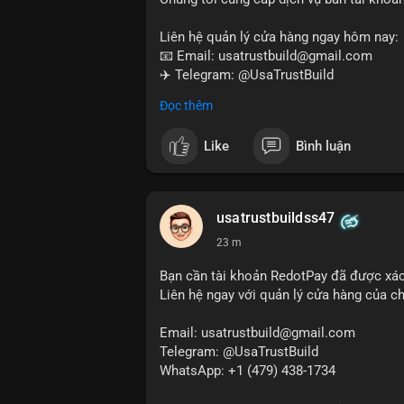
Liên hệ quản lý cửa hàng ngay hôm nay:
📧 Email: usatrustbuild@gmail.com
✈️ Telegram: @UsaTrustBuild
📱 WhatsApp: +1 (479) 438-1734
Đọc thêm
Dịch vụ của chúng tôi phù hợp cho nhu cầ
Like
Bình luận
#buyverifiedwiseaccounts
#marketing
#
#mobiledeposit
#pay
#usdt
usatrustbuildss47
23 m
Bạn cần tài khoản RedotPay đã được xá
Liên hệ ngay với quản lý cửa hàng của chú
Email: usatrustbuild@gmail.com
Telegram: @UsaTrustBuild
WhatsApp: +1 (479) 438-1734