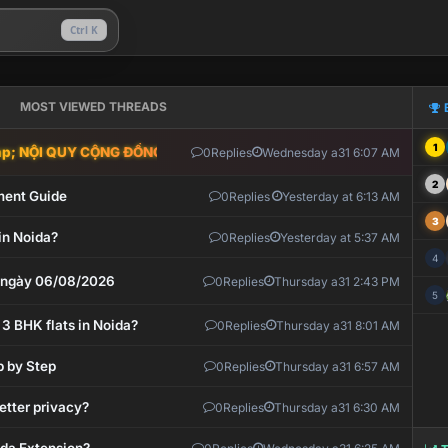
Ctrl K
MOST VIEWED THREADS
1
; NỘI QUY CỘNG ĐỒNG VLIKE.VN: HỆ THỐNG GIÁM SÁT TỰ ĐỘNG V
0
Replies
Wednesday a31 6:07 AM
2
ment Guide
0
Replies
Yesterday at 6:13 AM
3
in Noida?
0
Replies
Yesterday at 5:37 AM
4
t ngày 06/08/2026
0
Replies
Thursday a31 2:43 PM
5
 3 BHK flats in Noida?
0
Replies
Thursday a31 8:01 AM
p by Step
0
Replies
Thursday a31 6:57 AM
etter privacy?
0
Replies
Thursday a31 6:30 AM