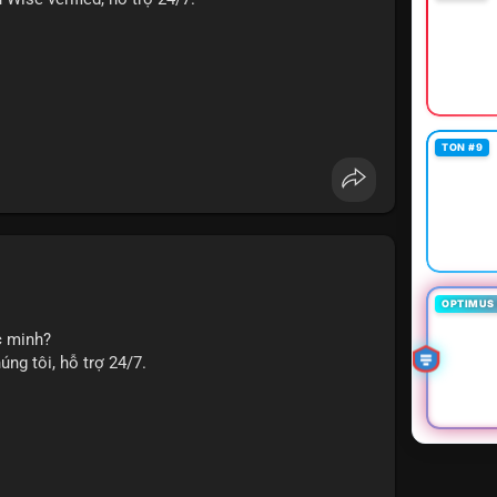
TON #9
u chuyển tiền, nhận tiền, thanh toán quốc tế.
seo
#smm
#trendingnow
#cashout
#sendmoney
OPTIMUS 
c minh?
ng tôi, hỗ trợ 24/7.