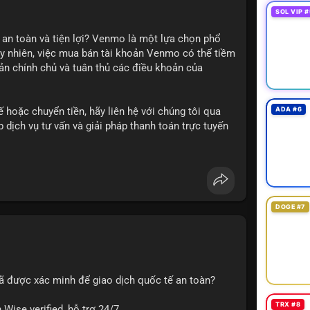
SOL VIP #
 an toàn và tiện lợi? Venmo là một lựa chọn phổ
uy nhiên, việc mua bán tài khoản Venmo có thể tiềm
oản chính chủ và tuân thủ các điều khoản của
 hoặc chuyển tiền, hãy liên hệ với chúng tôi qua
ADA #6
dịch vụ tư vấn và giải pháp thanh toán trực tuyến
DOGE #7
#giaodichantoan
#taichinhso
#seo
#smm
ã được xác minh để giao dịch quốc tế an toàn?
TRX #8
Wise verified, hỗ trợ 24/7.