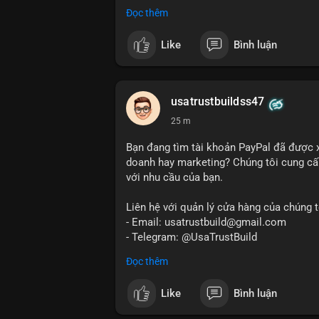
Dịch vụ uy tín, nhanh chóng, bảo mật.
Đọc thêm
#buyverifiedredotpayaccount
#marketin
#mobiledeposit
#pay
#usdt
#btc
Like
Bình luận
usatrustbuildss47
25 m
Bạn đang tìm tài khoản PayPal đã được 
doanh hay marketing? Chúng tôi cung cấp
với nhu cầu của bạn.
Liên hệ với quản lý cửa hàng của chúng t
- Email: usatrustbuild@gmail.com
- Telegram: @UsaTrustBuild
- WhatsApp: +1 (479) 438-1734
Đọc thêm
Tài khoản của chúng tôi được đánh giá ca
Like
Bình luận
dịch thuận lợi. Hãy nhắn tin ngay để được