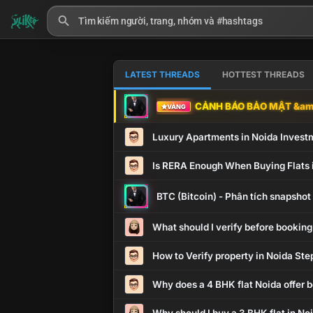
LATEST THREADS
HOTTEST THREADS
CẢNH BÁO BẢO MẬT &amp
VÀNG
Luxury Apartments in Noida Invest
Is RERA Enough When Buying Flats 
BTC (Bitcoin) - Phân tích snapsho
What should I verify before booking
How to Verify property in Noida Ste
Why does a 4 BHK flat Noida offer b