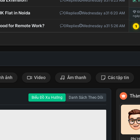
ida Extension?
0
Replies
Wednesday a31 6:25 AM
T
Đi
K Flat in Noida
0
Replies
Wednesday a31 6:20 AM
ngày
 Good for Remote Work?
0
Replies
Wednesday a31 5:26 AM
1
nh ảnh
Video
Âm thanh
Các tập tin
Thàn
Biểu Đồ Xu Hướng
Danh Sách Theo Dõi
Phí 