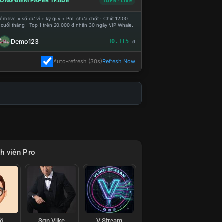
ỔNG ĐIỂM PAPER TRADE
TOP 5 · LIVE
ểm live = số dư ví + ký quỹ + PnL chưa chốt · Chốt 12:00
 cuối tháng · Top 1 trên 20.000 đ nhận 30 ngày VIP Whale.
Demo123
10.115
đ
Auto-refresh (30s)
Refresh Now
h viên Pro
Hồ
Sơn Vlike
V Stream