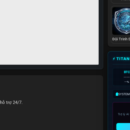
⚡ TITA
BTC
----
--%
SYSTEM:
hỗ trợ 24/7.
Trợ lý A