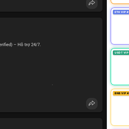
oney
#verifiedaccounts
#onlinepayment
#cashout
ETH VIP #
ified) – Hỗ trợ 24/7.
USDT VIP
hù hợp cho giao dịch, chuyển tiền, mobile deposit
BNB VIP 
ng
#seo
#smm
#trendingnow
#cashout
t