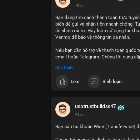
19 m
Bạn đang tìm cách thanh toán trực tuyến
biến để gửi và nhận tiền nhanh chóng. T
ẩn nhiều rủi ro. Hãy luôn sử dụng tài kh
Venmo để bảo vệ thông tin cá nhân.
Nếu bạn cần hỗ trợ về thanh toán quốc tế
email hoặc Telegram. Chúng tôi cung cấp 
an toàn.
Đọc thêm
Liên hệ:
Like
Bình luận
Email: usatrustbuild@gmail.com
Telegram: @UsaTrustBuild
WhatsApp: +1 (479) 438-1734
usatrustbuildss47
#thanhtoanonline
#venmo
#chuyentien
21 m
Bạn cần tài khoản Wise (Transferwise) đ
Chúng tôi cung cấp dịch vụ bán tài khoản 