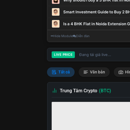
Why should I buy a 3 BHK flat in No
Smart Investment Guide to Buy 2 BH
Is a 4 BHK Flat in Noida Extension
Hide Module
Diễn đàn
Đang tải giá live...
LIVE PRICE
Tất cả
Văn bản
Hì
Trung Tâm Crypto
(BTC)