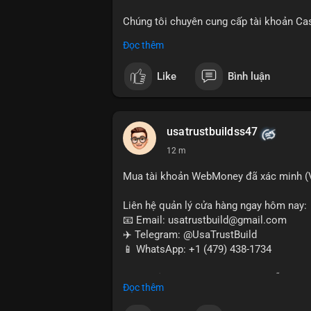
Chúng tôi chuyên cung cấp tài khoản Ca
Accounts) cho các nhu cầu marketing, SE
Đọc thêm
toán USDT và các giao dịch tiền mặt tại
Like
Bình luận
Liên hệ ngay để được tư vấn và hỗ trợ n
#buyverifiedcashappaccounts
#marketin
#sendmoney
#mobiledeposit
#pay
#usd
usatrustbuildss47
12 m
Mua tài khoản WebMoney đã xác minh (V
Liên hệ quản lý cửa hàng ngay hôm nay:
📧 Email: usatrustbuild@gmail.com
✈️ Telegram: @UsaTrustBuild
📱 WhatsApp: +1 (479) 438-1734
Tài khoản WebMoney xác minh sẵn sàng 
Đọc thêm
thanh toán trực tuyến, nhận tiền và chuyể