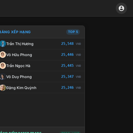
BẢNG XẾP HẠNG
TOP 5
Trần Thị Hương
25,548
VNĐ
À CHẾ TÀI XỬ LÝ VI PHẠM
Võ Hữu Phong
25,446
VNĐ
Trần Ngọc Hà
25,445
VNĐ
Võ Duy Phong
25,347
VNĐ
Đặng Kim Quỳnh
25,246
VNĐ