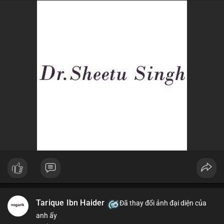
dòng tiền lớn dịch chuyển thường báo hiệu biến động giá ngắn
hạn.
Lời khuyên ngắn gọn cho nhà đầu tư nhỏ lẻ: Theo dõi sát các
lệnh khớp trên sàn trong 24-48 giờ tới, tránh vào lệnh đòn bẩy
khi chưa xác định rõ xu hướng. Nếu BTC giữ vững trên vùng
$64,500, khả năng tích lũy vẫn an toàn.
#6dot0271btc
#chuyenvilanh
#tichluydaihan
#btcmempool
#giaodichlon
Tarique Ibn Haider
Đã thay đổi ảnh đại diện của
anh ấy