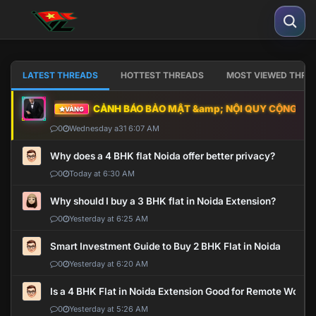
LATEST THREADS
HOTTEST THREADS
MOST VIEWED THRE
CẢNH BÁO BẢO MẬT &amp; NỘI QUY CỘNG ĐỒNG
VÀNG
0
Wednesday a31 6:07 AM
Why does a 4 BHK flat Noida offer better privacy?
0
Today at 6:30 AM
Why should I buy a 3 BHK flat in Noida Extension?
0
Yesterday at 6:25 AM
Smart Investment Guide to Buy 2 BHK Flat in Noida
0
Yesterday at 6:20 AM
Is a 4 BHK Flat in Noida Extension Good for Remote Work?
0
Yesterday at 5:26 AM