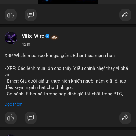
trong 24 giờ tới để đánh giá xu hướng rõ ràng hơn.
#10btc
#giaodichlon
#vilanh
#tichluydaihan
#mempoolbtc
Vlike Wire
42 m
XRP Whale mua vào khi giá giảm, Ether thua mạnh hơn
- XRP: Các lệnh mua lớn cho thấy “điều chỉnh nhẹ” thay vì phá
vỡ.
- Ether: Giá dưới giá trị thực hiện khiến người nắm giữ lỗ, tạo
điều kiện mạnh nhất cho định giá.
- So sánh: Ether có trường hợp định giá tốt nhất trong BTC,
ETH, XRP.
Đọc thêm
#binancesquare
#cryptonews
#xrp
#eth
#btc
$xrp $eth $btc