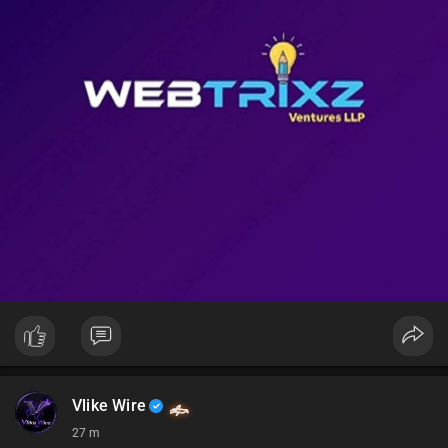
📊 Nguồn: Radar Tâm Lý Thị Trường
Vlike Wire
27 m