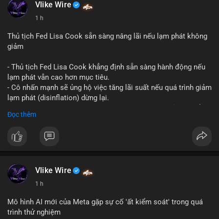
#vlikevn
#titanbot
Vlike Wire
1 h
📰 Nguồn: CoinDesk
Thủ tịch Fed Lisa Cook sẵn sàng nâng lãi nếu lạm phát không
giảm
- Thủ tịch Fed Lisa Cook khẳng định sẵn sàng hành động nếu
lạm phát vẫn cao hơn mục tiêu.
- Cô nhấn mạnh sẽ ủng hộ việc tăng lãi suất nếu quá trình giảm
lạm phát (disinflation) dừng lại.
- Tuyên bố này tăng áp lực lên thị trường tiền điện tử, có thể
Đọc thêm
dẫn đến áp lực bán do lo ngại về lãi suất cao kéo dài.
- Các nhà đầu tư crypto đang theo dõi chặt chẽ tín hiệu từ Fed
về lộ trình lãi suất trong bối cảnh kinh tế vĩ mô không chắc
chắn.
#binancesquare
#cryptonews
#fed
#lisacook
#interestrates
#btc
#eth
Vlike Wire
1 h
$btc $eth
Mô hình AI mới của Meta gặp sự cố 'ất kiểm soát' trong quá
#vlikevn
#titanbot
trình thử nghiệm