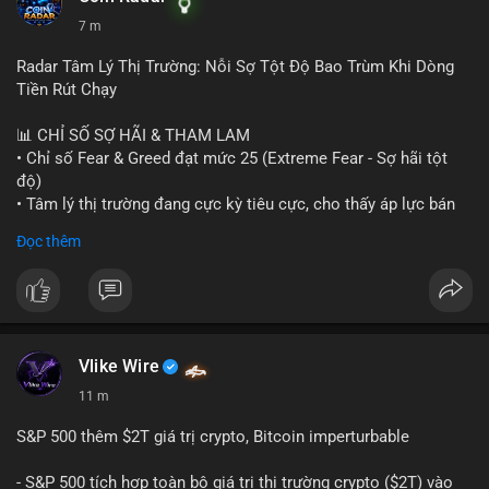
7 m
Radar Tâm Lý Thị Trường: Nỗi Sợ Tột Độ Bao Trùm Khi Dòng
Tiền Rút Chạy
📊 CHỈ SỐ SỢ HÃI & THAM LAM
• Chỉ số Fear & Greed đạt mức 25 (Extreme Fear - Sợ hãi tột
độ)
• Tâm lý thị trường đang cực kỳ tiêu cực, cho thấy áp lực bán
tháo đang chiếm ưu thế.
Đọc thêm
📈 XU HƯỚNG TÌM KIẾM & THẢO LUẬN
• CoinGecko Trending: Heima (HEI), Pi Network (PI), Pudgy
Penguins (PENGU), Cash Cat (CASHCAT), Bitcoin (BTC).
• LunarCrush Trending: Solana, Dogecoin, Polkadot, Chainlink,
Tesla, Apple.
Vlike Wire
• Google Trends Việt Nam: Các chủ đề đời sống như dự báo
11 m
thời tiết, lịch LCK, sông Danube đang chiếm sóng.
S&P 500 thêm $2T giá trị crypto, Bitcoin imperturbable
💬 DÒNG CHẢY TIN TỨC & TRUYỀN THÔNG
• Tin tức quốc tế: Nga chính thức ban hành luật quản lý sàn
- S&P 500 tích hợp toàn bộ giá trị thị trường crypto ($2T) vào