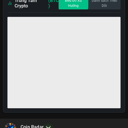
Trung Tâm
(BTC
Biểu Đồ Xu
Danh Sách Theo
Crypto
)
Hướng
Dõi
Coin Radar