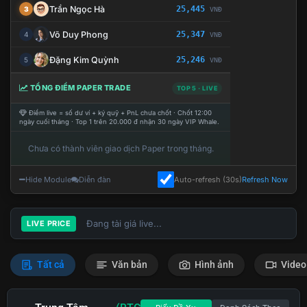
Trần Ngọc Hà
25,445
3
VNĐ
Võ Duy Phong
25,347
4
VNĐ
Đặng Kim Quỳnh
25,246
5
VNĐ
TỔNG ĐIỂM PAPER TRADE
TOP 5 · LIVE
Điểm live = số dư ví + ký quỹ + PnL chưa chốt · Chốt 12:00
ngày cuối tháng · Top 1 trên 20.000 đ nhận 30 ngày VIP Whale.
Chưa có thành viên giao dịch Paper trong tháng.
Hide Module
Diễn đàn
Auto-refresh (30s)
Refresh Now
Đang tải giá live...
LIVE PRICE
Tất cả
Văn bản
Hình ảnh
Video