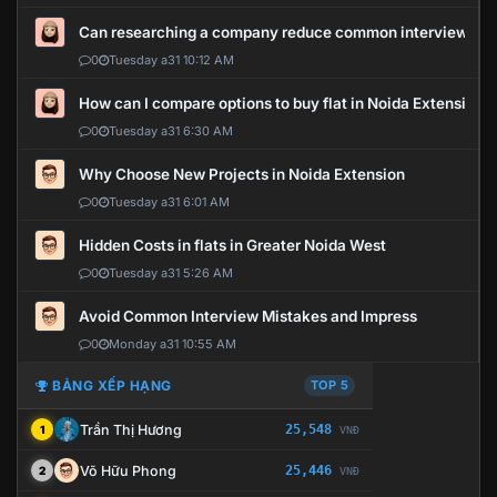
Can researching a company reduce common interview mi
0
Tuesday a31 10:12 AM
How can I compare options to buy flat in Noida Extension?
0
Tuesday a31 6:30 AM
Why Choose New Projects in Noida Extension
0
Tuesday a31 6:01 AM
Hidden Costs in flats in Greater Noida West
0
Tuesday a31 5:26 AM
Avoid Common Interview Mistakes and Impress
0
Monday a31 10:55 AM
BẢNG XẾP HẠNG
TOP 5
Trần Thị Hương
25,548
1
VNĐ
Võ Hữu Phong
25,446
2
VNĐ