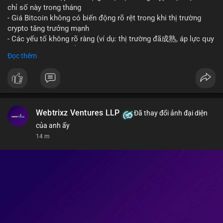
giao dịch crypto; Trung Quốc thắt chặt kiểm soát xuất khẩu
chỉ số này trong tháng
drone đáp trả Mỹ; Tổng thống Trump thảo luận về tác động
- Giá Bitcoin không có biến động rõ rệt trong khi thị trường
kinh tế của AI.
crypto tăng trưởng mạnh
• Binance Square: Cộng đồng đang tranh luận sôi nổi về các
- Các yếu tố không rõ ràng (ví dụ: thị trường đã成熟, áp lực quy
lệnh Short/Long, các chiến lược bám theo kế hoạch (Plan
định) khiến Bitcoin ổn định hơn
Đọc thêm
Break) và các cơ hội từ token mới như $RIVER.
• Binance Announcements: Binance chuẩn bị thêm 10 bStocks
#binancesquare
#cryptonews
#btc
Tokenized Securities làm tài sản thế chấp và tổ chức cuộc thi
giao dịch Squid (QUID).
$btc
• Tin tức nổi bật: XRP Whales đang gom hàng khi giá giảm,
trong khi Ether cho thấy dấu hiệu bán tháo mạnh hơn;
#vlikevn
#titanbot
Webtrixz Ventures LLP
Đã thay đổi ảnh đại diện
CASHCAT tăng trưởng đột biến 120% nhờ Robinhood Chain.
của anh ấy
📰 Nguồn: CoinDesk
14 m
💡 NHẬN ĐỊNH & KHUYẾN NGHỊ
• Thị trường đang ở vùng tâm lý cực kỳ nhạy cảm do sự sợ hãi
bao trùm. Nhà đầu tư nên thận trọng với các biến động mạnh
từ tin tức chính trị và các quy định pháp lý mới tại Nga và Mỹ.
Cần theo dõi sát sao các vùng hỗ trợ của Bitcoin và các xu
hướng mới nổi như AI và Tokenized Securities để tìm điểm
vào lệnh an toàn.