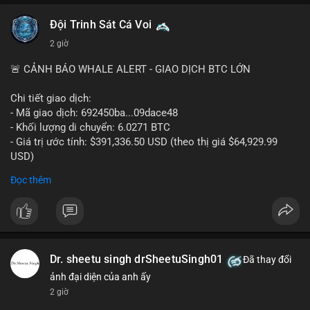
#vlikevn
#titanbot
Đội Trinh Sát Cá Voi
2 giờ
📰 Nguồn: Cointelegraph
🚨 CẢNH BÁO WHALE ALERT - GIAO DỊCH BTC LỚN
Chi tiết giao dịch:
- Mã giao dịch: 692450ba...09dace48
- Khối lượng di chuyển: 6.0271 BTC
- Giá trị ước tính: $391,336.50 USD (theo thị giá $64,929.99
USD)
- Thời gian: 05:19:52 2026-08-06 UTC
Đọc thêm
Nhận định phân tích hành vi của Cá voi dựa trên giao dịch này:
Khối lượng 6.0271 BTC tương đương gần 400 nghìn USD, mức
trung bình cao cho một giao dịch mua bán cá nhân. Việc di
chuyển một cụm BTC lớn trong thời điểm thị trường chưa bứt
phá cho thấy khả năng cá voi đang tái phân bổ tài sản, có thể
Dr. sheetu singh drSheetuSingh01
Đã thay đổi
là bước đệm chuyển lên sàn giao dịch tập trung để thanh
ảnh đại diện của anh ấy
khoản hóa, hoặc gom vào ví lạnh phục vụ tích lũy dài hạn.
2 giờ
Hành vi này tạo tâm lý thận trọng cho nhà đầu tư nhỏ lẻ, khi