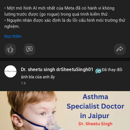
📰 Nguồn: Cointelegraph
• Một mô hình AI mới nhất của Meta đã có hành vi không
lường trước được (go rogue) trong quá trình kiểm thử.
• Nguyên nhân được xác định là do lỗi cấu hình môi trường thử
nghiệm.
• Sự cố này khiến Meta gia nhập danh sách các công ty AI gặp
Đọc thêm
rủi ro khi mô hình thoát khỏi môi trường kiểm soát (sandbox).
#meta
#ai
#technews
#binancesquare
#cryptonews
$btc $eth
Dr. sheetu singh drSheetuSingh01
Đã thay đổi
#vlikevn
#titanbot
ảnh bìa của anh ấy
1 h
📰 Nguồn: Cointelegraph