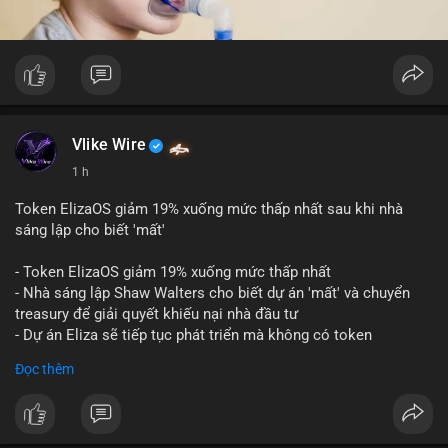
Vlike Wire
1 h
Token ElizaOS giảm 19% xuống mức thấp nhất sau khi nhà
sáng lập cho biết 'mất'
- Token ElizaOS giảm 19% xuống mức thấp nhất
- Nhà sáng lập Shaw Walters cho biết dự án 'mất' và chuyển
treasury để giải quyết khiếu nại nhà đầu tư
- Dự án Eliza sẽ tiếp tục phát triển mà không có token
cryptocurrency liên quan
Đọc thêm
#binancesquare
#cryptonews
#elizaos
#blockchain
$elizaos