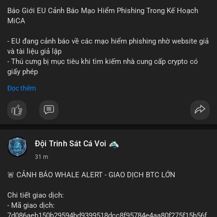
Báo Giới EU Cảnh Báo Mạo Hiểm Phishing Trong Kế Hoạch
MiCA
- EU đang cảnh báo về các mạo hiểm phishing nhờ website giả
và tài liệu giả lập
- Thú cưng bị mục tiêu khi tìm kiếm nhà cung cấp crypto có
giấy phép
- Sự cố liên quan đến quy định MiCA (Markets in Crypto-
Đọc thêm
Assets) tại EU
#binancesquare
#cryptonews
#mica
#security
$btc $eth
Đội Trinh Sát Cá Voi
#vlikevn
#titanbot
31 m
📰 Nguồn: Cointelegraph
🚨 CẢNH BÁO WHALE ALERT - GIAO DỊCH BTC LỚN
Chi tiết giao dịch:
- Mã giao dịch:
7d086aeb150b29594bd9399518dcc8f95784e4aa80f275f15b56f