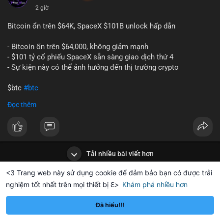
2 giờ
Bitcoin ổn trên $64K, SpaceX $101B unlock hấp dẫn
- Bitcoin ổn trên $64,000, không giảm mạnh
- $101 tỷ cổ phiếu SpaceX sẵn sàng giao dịch thứ 4
- Sự kiện này có thể ảnh hưởng đến thị trường crypto
$btc
#btc
Đọc thêm
#vlikevn
#titanbot
📰 Nguồn: CoinDesk
Tải nhiều bài viết hơn
<3 Trang web này sử dụng cookie để đảm bảo bạn có được trải
nghiệm tốt nhất trên mọi thiết bị ℇ>
Khám phá nhiều hơn
Solana
BNB
$1,913.51
$74.05
TH
+2.42%
SOL
-0.03%
B
Đã hiểu!!!