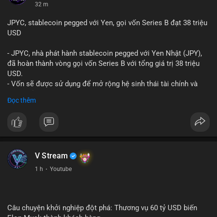
32 m
JPYC, stablecoin pegged với Yen, gọi vốn Series B đạt 38 triệu
USD
- JPYC, nhà phát hành stablecoin pegged với Yen Nhật (JPY),
đã hoàn thành vòng gọi vốn Series B với tổng giá trị 38 triệu
USD.
- Vốn sẽ được sử dụng để mở rộng hệ sinh thái tài chính và
Web3 của JPYC.
Đọc thêm
- Mục tiêu là tăng tốc độ przyjęcie của token yen-pegged JPYC
trên toàn cầu.
- Đây là bước tiến quan trọng trong việc phát triển stablecoin
liên quan đến tiền tệ fiat châu Á trong ngành Web3.
#binancesquare
#cryptonews
#jpyc
#stablecoin
#web3
#defi
V Stream
$jpyc
1 h
·
Youtube
#vlikevn
#titanbot
📰 Nguồn: Cointelegraph
Câu chuyện khởi nghiệp đột phá: Thương vụ 60 tỷ USD biến