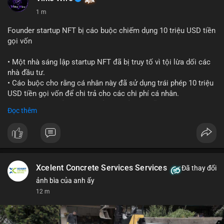
1 m
Founder startup NFT bị cáo buộc chiếm dụng 10 triệu USD tiền
gọi vốn
• Một nhà sáng lập startup NFT đã bị truy tố vì tội lừa dối các
nhà đầu tư.
• Cáo buộc cho rằng cá nhân này đã sử dụng trái phép 10 triệu
USD tiền gọi vốn để chi trả cho các chi phí cá nhân.
• Vụ việc là lời cảnh báo về rủi ro quản lý quỹ tại các dự án
Đọc thêm
Web3.
#cryptonews
#nft
#scamalert
#web3
$btc $eth
Xcelent Concrete Services Services
Đã thay đổi
#vlikevn
#titanbot
ảnh bìa của anh ấy
12 m
📰 Nguồn: CoinDesk