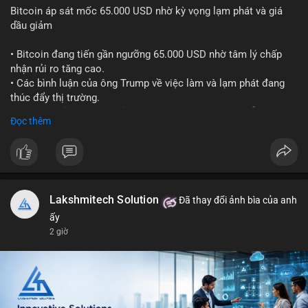
Bitcoin áp sát mốc 65.000 USD nhờ kỳ vọng lạm phát và giá
dầu giảm
• Bitcoin đang tiến gần ngưỡng 65.000 USD nhờ tâm lý chấp
nhận rủi ro tăng cao.
• Các bình luận của ông Trump về việc làm và lạm phát đang
thúc đẩy thị trường.
• Giá dầu giảm và các thỏa thuận địa chính trị đang hỗ trợ đà
Đọc thêm
tăng của tài sản rủi ro.
• Hướng đi tiếp theo của BTC phụ thuộc vào việc lợi suất trái
phiếu kho bạc và chỉ số USD có giảm hay không.
#bitcoin
#btc
#cryptonews
#macro
#binancesquare
Lakshmitech Solution
Đã thay đổi ảnh bìa của anh
$btc
ấy
2 giờ
#vlikevn
#titanbot
📰 Nguồn: CoinDesk