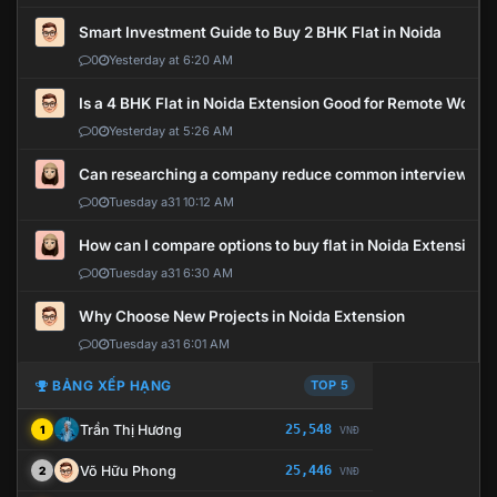
Smart Investment Guide to Buy 2 BHK Flat in Noida
0
Yesterday at 6:20 AM
Is a 4 BHK Flat in Noida Extension Good for Remote Work?
0
Yesterday at 5:26 AM
Can researching a company reduce common interview mi
0
Tuesday a31 10:12 AM
How can I compare options to buy flat in Noida Extension?
0
Tuesday a31 6:30 AM
Why Choose New Projects in Noida Extension
0
Tuesday a31 6:01 AM
BẢNG XẾP HẠNG
TOP 5
Trần Thị Hương
25,548
1
VNĐ
Võ Hữu Phong
25,446
2
VNĐ