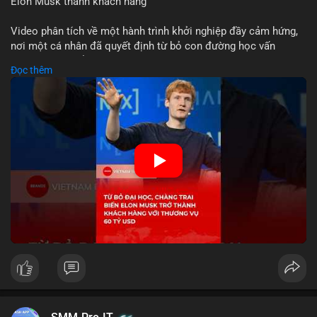
Elon Musk thành khách hàng
Video phân tích về một hành trình khởi nghiệp đầy cảm hứng,
nơi một cá nhân đã quyết định từ bỏ con đường học vấn
truyền thống để dấn thân vào thương trường. Thành công vang
Đọc thêm
dội với thương vụ trị giá 60 tỷ USD không chỉ khẳng định tầm
nhìn chiến lược của nhà sáng lập mà còn cho thấy sức mạnh
của sự đổi mới trong nền kinh tế hiện đại. Sự kiện này đặc biệt
gây chú ý khi biến tỷ phú Elon Musk trở thành một khách hàng
quan trọng, minh chứng cho khả năng xoay chuyển cục diện
kinh doanh của các startup đầy tiềm năng.
🎥 Xem video trực tiếp tại:
Nguồn: KIEN THUC KINH TE