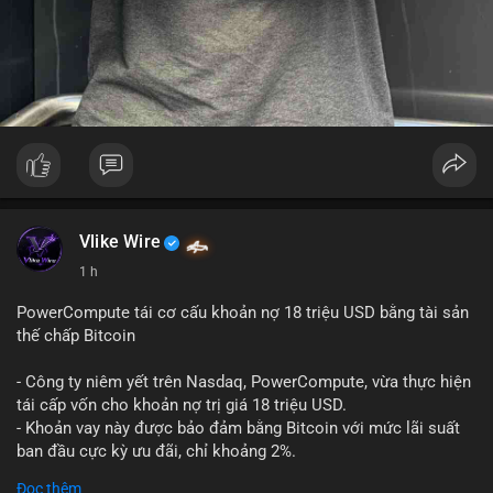
Vlike Wire
1 h
PowerCompute tái cơ cấu khoản nợ 18 triệu USD bằng tài sản
thế chấp Bitcoin
- Công ty niêm yết trên Nasdaq, PowerCompute, vừa thực hiện
tái cấp vốn cho khoản nợ trị giá 18 triệu USD.
- Khoản vay này được bảo đảm bằng Bitcoin với mức lãi suất
ban đầu cực kỳ ưu đãi, chỉ khoảng 2%.
- Động thái này cho thấy xu hướng các doanh nghiệp niêm yết
Đọc thêm