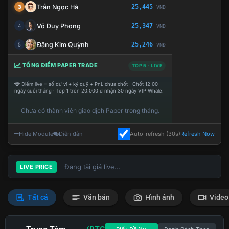
Trần Ngọc Hà
25,445
3
VNĐ
Võ Duy Phong
25,347
4
VNĐ
Đặng Kim Quỳnh
25,246
5
VNĐ
TỔNG ĐIỂM PAPER TRADE
TOP 5 · LIVE
Điểm live = số dư ví + ký quỹ + PnL chưa chốt · Chốt 12:00
ngày cuối tháng · Top 1 trên 20.000 đ nhận 30 ngày VIP Whale.
Chưa có thành viên giao dịch Paper trong tháng.
Hide Module
Diễn đàn
Auto-refresh (30s)
Refresh Now
Đang tải giá live...
LIVE PRICE
Tất cả
Văn bản
Hình ảnh
Video