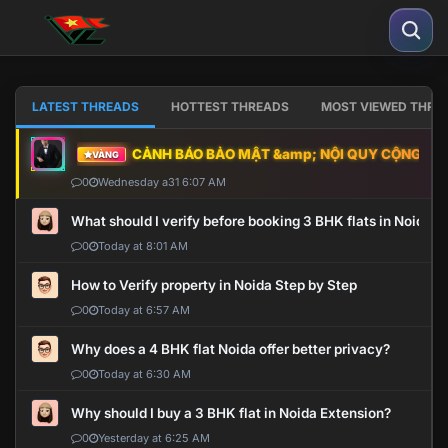
LATEST THREADS
HOTTEST THREADS
MOST VIEWED THRE
CẢNH BÁO BẢO MẬT &amp; NỘI QUY CỘNG ĐỒNG
VÀNG
0
Wednesday a31 6:07 AM
What should I verify before booking 3 BHK flats in Noida?
0
Today at 8:01 AM
How to Verify property in Noida Step by Step
0
Today at 6:57 AM
Why does a 4 BHK flat Noida offer better privacy?
0
Today at 6:30 AM
Why should I buy a 3 BHK flat in Noida Extension?
0
Yesterday at 6:25 AM