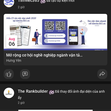
Timviec365
đã tạo sự kiện mới
2 giờ
Aug
06
Mở rộng cơ hội nghề nghiệp ngành vận tải - lái xe với mức lương bứt phá ?
Hưng Yên
The Rankbuilder
Đã thay đổi ảnh đại diện của anh
ấy
2 giờ