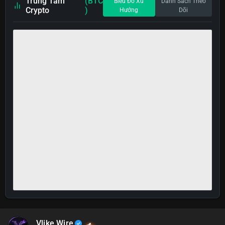
Trung Tâm
(BTC
Biểu Đồ Xu
Danh Sách Theo
Crypto
)
Hướng
Dõi
Vlike Wire