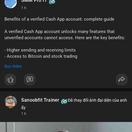
SMM Pro IT
1 h
Benefits of a verified Cash App account: complete guide
A verified Cash App account unlocks many features that
unverified accounts cannot access. Here are the key benefits:
- Higher sending and receiving limits
- Access to Bitcoin and stock trading
- Increased trust and security for transactions
Đọc thêm
- Ability to link a bank account or card
To get verified, you need to provide your full name, date of
birth, and the last four digits of your Social Security number.
The process is quick and free.
Sanoobfit Trainer
Đã thay đổi ảnh đại diện của anh
Verification also helps protect you from fraud and ensures
ấy
your funds are safe. If you want to use Cash App for business
1 h
or large transfers, a verified account is essential.
Follow this guide to fully enjoy the benefits of a verified Cash