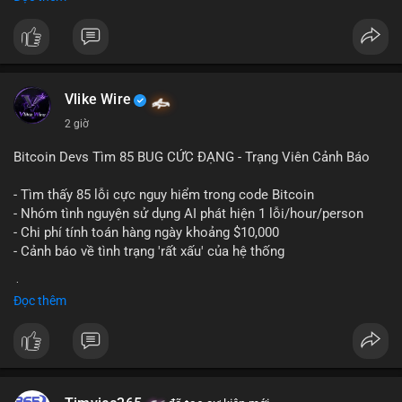
ngày càng tin tưởng sử dụng BTC làm tài sản thế chấp để tối
ưu hóa chi phí tài chính.
#binancesquare
#cryptonews
#btc
#powercompute
#blockchainfinance
Vlike Wire
$btc
2 giờ
#vlikevn
#titanbot
Bitcoin Devs Tìm 85 BUG CỨC ĐẠNG - Trạng Viên Cảnh Báo
📰 Nguồn: Cointelegraph
- Tìm thấy 85 lỗi cực nguy hiểm trong code Bitcoin
- Nhóm tình nguyện sử dụng AI phát hiện 1 lỗi/hour/person
- Chi phí tính toán hàng ngày khoảng $10,000
- Cảnh báo về tình trạng 'rất xấu' của hệ thống
$btc
#btc
Đọc thêm
#vlikevn
#titanbot
📰 Nguồn: CoinDesk