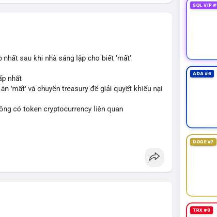
SOL VIP #
hất sau khi nhà sáng lập cho biết 'mất'
ADA #6
ấp nhất
án 'mất' và chuyển treasury để giải quyết khiếu nại
không có token cryptocurrency liên quan
blockchain
DOGE #7
TRX #8