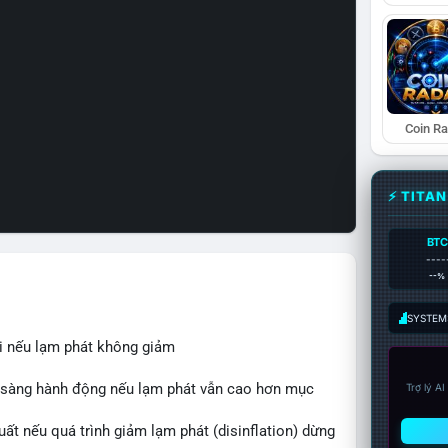
Coin R
⚡ TITA
BTC
----
--%
SYSTEM:
ãi nếu lạm phát không giảm
n sàng hành động nếu lạm phát vẫn cao hơn mục
Trợ lý A
uất nếu quá trình giảm lạm phát (disinflation) dừng