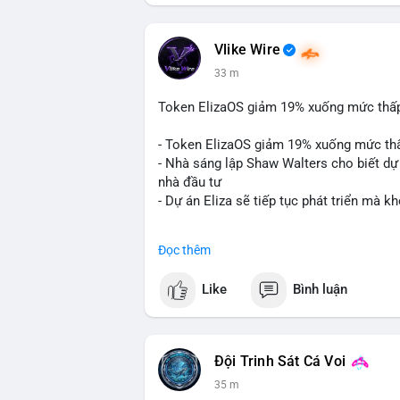
Vlike Wire
33 m
Token ElizaOS giảm 19% xuống mức thấp n
- Token ElizaOS giảm 19% xuống mức th
- Nhà sáng lập Shaw Walters cho biết dự 
nhà đầu tư
- Dự án Eliza sẽ tiếp tục phát triển mà 
#binancesquare
#cryptonews
#elizaos
#
Đọc thêm
$elizaos
Like
Bình luận
#vlikevn
#titanbot
📰 Nguồn: Cointelegraph
Đội Trinh Sát Cá Voi
35 m