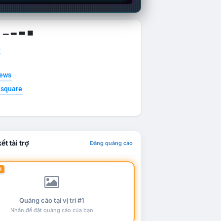
g ▁ ▂ ▃ ▄
t
news
esquare
ết tài trợ
Đăng quảng cáo
1
Quảng cáo tại vị trí #1
Nhấn để đặt quảng cáo của bạn