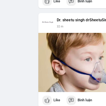
Like
Bình luận
$btc $eth
#vlikevn
#titanbot
Dr. sheetu singh drSheetuS
📰 Nguồn: Cointelegraph
32 m
Like
Bình luận