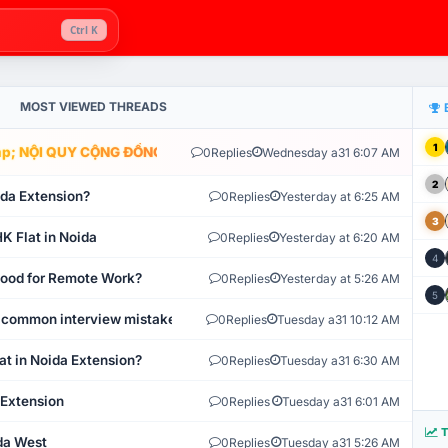
Ctrl K
MOST VIEWED THREADS
1
; NỘI QUY CỘNG ĐỒNG VLIKE.VN: HỆ THỐNG GIÁM SÁT TỰ ĐỘNG V
0
Replies
Wednesday a31 6:07 AM
2
ida Extension?
0
Replies
Yesterday at 6:25 AM
3
K Flat in Noida
0
Replies
Yesterday at 6:20 AM
4
 Good for Remote Work?
0
Replies
Yesterday at 5:26 AM
5
 common interview mistakes?
0
Replies
Tuesday a31 10:12 AM
at in Noida Extension?
0
Replies
Tuesday a31 6:30 AM
 Extension
0
Replies
Tuesday a31 6:01 AM
T
ida West
0
Replies
Tuesday a31 5:26 AM