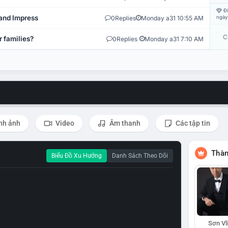
Đi
and Impress
0
Replies
Monday a31 10:55 AM
ngày
C
r families?
0
Replies
Monday a31 7:10 AM
nh ảnh
Video
Âm thanh
Các tập tin
Thàn
Biểu Đồ Xu Hướng
Danh Sách Theo Dõi
Sơn Vl