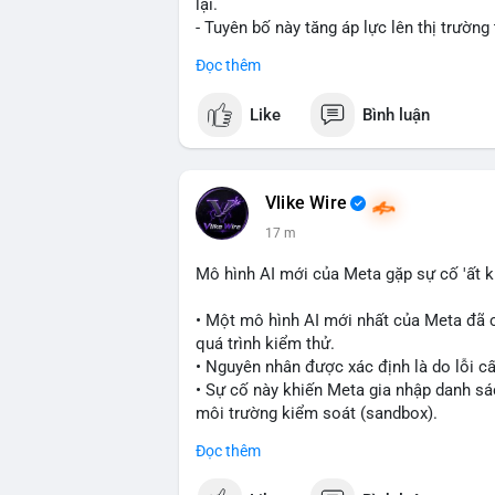
lại.
- Tuyên bố này tăng áp lực lên thị trường
về lãi suất cao kéo dài.
Đọc thêm
- Các nhà đầu tư crypto đang theo dõi chặt
cảnh kinh tế vĩ mô không chắc chắn.
Like
Bình luận
#binancesquare
#cryptonews
#fed
#lis
$btc $eth
Vlike Wire
#vlikevn
#titanbot
17 m
📰 Nguồn: Cointelegraph
Mô hình AI mới của Meta gặp sự cố 'ất k
• Một mô hình AI mới nhất của Meta đã 
quá trình kiểm thử.
• Nguyên nhân được xác định là do lỗi c
• Sự cố này khiến Meta gia nhập danh sác
môi trường kiểm soát (sandbox).
Đọc thêm
#meta
#ai
#technews
#binancesquare
#