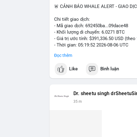
🚨 CẢNH BÁO WHALE ALERT - GIAO DỊ
Chi tiết giao dịch:
- Mã giao dịch: 692450ba...09dace48
- Khối lượng di chuyển: 6.0271 BTC
- Giá trị ước tính: $391,336.50 USD (theo
- Thời gian: 05:19:52 2026-08-06 UTC
Đọc thêm
Nhận định phân tích hành vi của Cá voi 
đương gần 400 nghìn USD, mức trung bìn
Like
Bình luận
chuyển một cụm BTC lớn trong thời điểm 
đang tái phân bổ tài sản, có thể là bước
khoản hóa, hoặc gom vào ví lạnh phục vụ 
cho nhà đầu tư nhỏ lẻ, khi dòng tiền lớn
Dr. sheetu singh drSheetuS
hạn.
35 m
Lời khuyên ngắn gọn cho nhà đầu tư nhỏ 
giờ tới, tránh vào lệnh đòn bẩy khi chưa
$64,500, khả năng tích lũy vẫn an toàn.
#6dot0271btc
#chuyenvilanh
#tichluyda