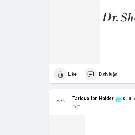
Like
Bình luận
Tarique Ibn Haider
Đã tha
42 m