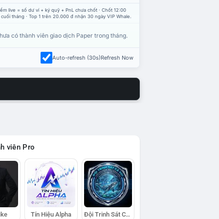
ểm live = số dư ví + ký quỹ + PnL chưa chốt · Chốt 12:00
 cuối tháng · Top 1 trên 20.000 đ nhận 30 ngày VIP Whale.
hưa có thành viên giao dịch Paper trong tháng.
Auto-refresh (30s)
Refresh Now
h viên Pro
ike
Tín Hiệu Alpha
Đội Trinh Sát Cá Voi