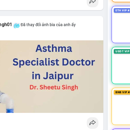
ETH VIP #
ingh01
Đã thay đổi ảnh bìa của anh ấy
USDT VIP
BNB VIP 