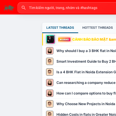
LATEST THREADS
HOTTEST THREADS
CẢNH BÁO BẢO MẬT &amp
VÀNG
Why should I buy a 3 BHK flat in No
Smart Investment Guide to Buy 2 BH
Is a 4 BHK Flat in Noida Extension
Can researching a company reduce
How can I compare options to buy fl
Why Choose New Projects in Noida
Hidden Costs in flats in Greater No