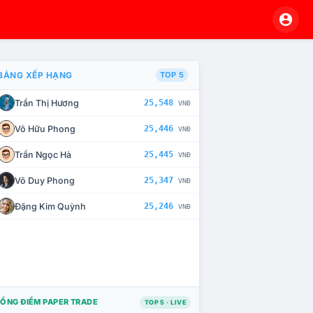
BẢNG XẾP HẠNG
TOP 5
Trần Thị Hương
25,548
VNĐ
À CHẾ TÀI XỬ LÝ VI PHẠM
Võ Hữu Phong
25,446
VNĐ
Trần Ngọc Hà
25,445
VNĐ
Võ Duy Phong
25,347
VNĐ
Đặng Kim Quỳnh
25,246
VNĐ
ỔNG ĐIỂM PAPER TRADE
TOP 5 · LIVE