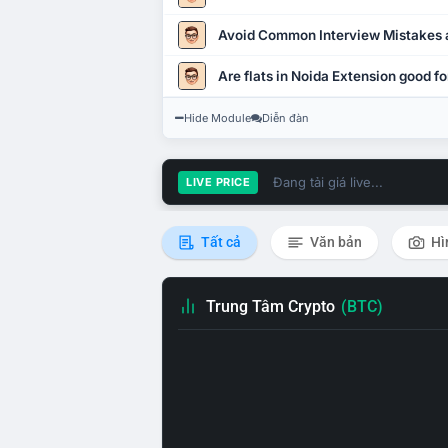
Avoid Common Interview Mistakes 
Are flats in Noida Extension good fo
Hide Module
Diễn đàn
Đang tải giá live...
LIVE PRICE
Tất cả
Văn bản
Hì
Trung Tâm Crypto
(BTC)