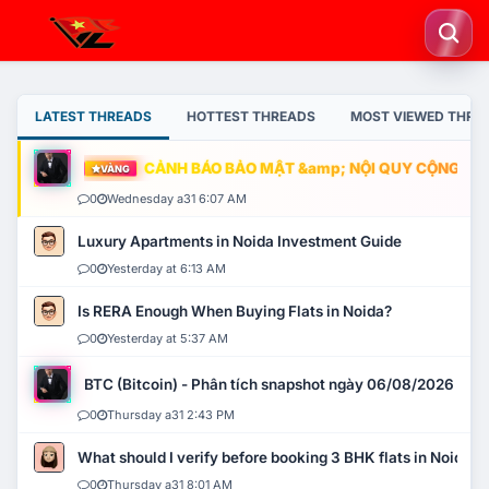
LATEST THREADS
HOTTEST THREADS
MOST VIEWED THRE
CẢNH BÁO BẢO MẬT &amp; NỘI QUY CỘNG ĐỒNG
VÀNG
0
Wednesday a31 6:07 AM
Luxury Apartments in Noida Investment Guide
0
Yesterday at 6:13 AM
Is RERA Enough When Buying Flats in Noida?
0
Yesterday at 5:37 AM
BTC (Bitcoin) - Phân tích snapshot ngày 06/08/2026
0
Thursday a31 2:43 PM
What should I verify before booking 3 BHK flats in Noida?
0
Thursday a31 8:01 AM