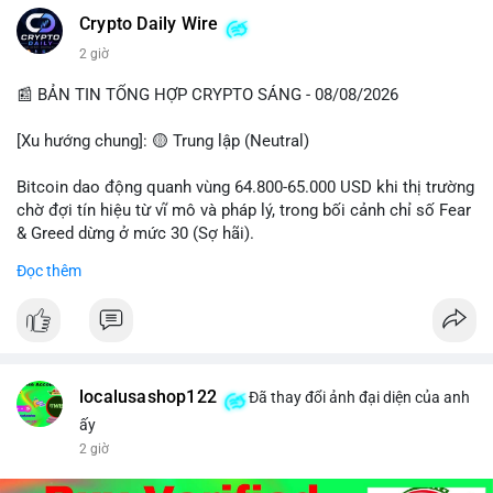
Crypto Daily Wire
2 giờ
📰 BẢN TIN TỔNG HỢP CRYPTO SÁNG - 08/08/2026
[Xu hướng chung]: 🟡 Trung lập (Neutral)
Bitcoin dao động quanh vùng 64.800-65.000 USD khi thị trường
chờ đợi tín hiệu từ vĩ mô và pháp lý, trong bối cảnh chỉ số Fear
& Greed dừng ở mức 30 (Sợ hãi).
Đọc thêm
- Thị trường & Giá cả: Chuỗi giao dịch cá voi BTC diễn ra dày
đặc, đáng chú ý nhất là lệnh chuyển 289,92 BTC trị giá 18,83
triệu USD lúc 08:19 UTC và 61,37 BTC (gần 4 triệu USD) lúc
06:19 UTC. Các lệnh này chủ yếu là tái phân bổ tài sản, chưa
tạo áp lực bán trực tiếp lên sàn.
localusashop122
Đã thay đổi ảnh đại diện của anh
- Quy định & Pháp lý: Thượng viện Mỹ mở giai đoạn đầu bình
ấy
chọn Bill Clarity Act, cần 60 phiếu để tiến tới tháng tới. IMF
2 giờ
nhận định stablecoin nội địa có thể thúc đẩy nhu cầu token
được dollar hỗ trợ. Tòa án Mỹ cho phép Bybit truy xuất tài sản