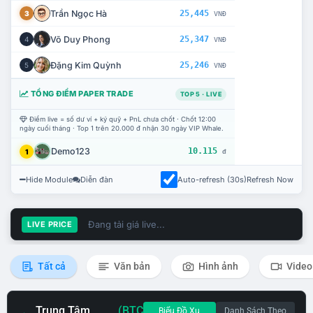
Trần Ngọc Hà
25,445
3
VNĐ
Võ Duy Phong
25,347
4
VNĐ
Đặng Kim Quỳnh
25,246
5
VNĐ
TỔNG ĐIỂM PAPER TRADE
TOP 5 · LIVE
Điểm live = số dư ví + ký quỹ + PnL chưa chốt · Chốt 12:00
ngày cuối tháng · Top 1 trên 20.000 đ nhận 30 ngày VIP Whale.
Demo123
10.115
1
đ
Hide Module
Diễn đàn
Auto-refresh (30s)
Refresh Now
Đang tải giá live...
LIVE PRICE
Tất cả
Văn bản
Hình ảnh
Video
Trung Tâm
(BTC
Biểu Đồ Xu
Danh Sách Theo