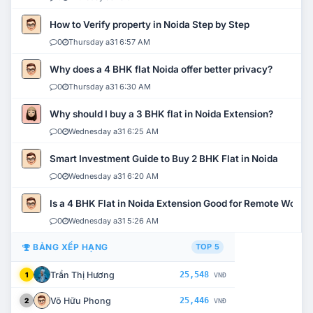
How to Verify property in Noida Step by Step
0
Thursday a31 6:57 AM
Why does a 4 BHK flat Noida offer better privacy?
0
Thursday a31 6:30 AM
Why should I buy a 3 BHK flat in Noida Extension?
0
Wednesday a31 6:25 AM
Smart Investment Guide to Buy 2 BHK Flat in Noida
0
Wednesday a31 6:20 AM
Is a 4 BHK Flat in Noida Extension Good for Remote Work?
0
Wednesday a31 5:26 AM
BẢNG XẾP HẠNG
TOP 5
Trần Thị Hương
25,548
1
VNĐ
Võ Hữu Phong
25,446
2
VNĐ