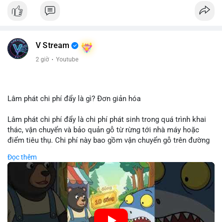
V Stream
2 giờ
·
Youtube
Lâm phát chi phí đẩy là gì? Đơn giản hóa
Lâm phát chi phí đẩy là chi phí phát sinh trong quá trình khai
thác, vận chuyển và bảo quản gỗ từ rừng tới nhà máy hoặc
điểm tiêu thụ. Chi phí này bao gồm vận chuyển gỗ trên đường
bộ, đường thủy hoặc đường ray, phụ thuộc vào khoảng cách và
Đọc thêm
điều kiện địa hình. Việc hiểu rõ chi phí đẩy giúp doanh nghiệp
lâm nghiệp tối ưu hoá chuỗi cung ứng và kiểm soát lợi nhuận.
🎥 Xem video trực tiếp tại:
Nguồn: Cú Thông Thái