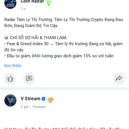
#153btc
#10triệuusd
#chuyểnvílớn
#btcmempool
Coin Radar
#áplựcbántiềmnăng
1 h
Radar Tâm Lý Thị Trường: Tâm Lý Thị Trường Crypto Đang Đau
Đớn, Đang Giảm Độ Tin Cậy
📊 CHỈ SỐ SỢ HÃI & THAM LAM:
• Fear & Greed Index 30 → Tâm lý thị trường đang sợ hãi, giảm
độ tin cậy.
• Đầu tư giảm, khối lượng giao dịch giảm 15% so với tuần
trước.
Đọc thêm
📈 XU HƯỚNG TÌM KIẾM & THẢO LUẬN:
• CoinGecko: Jimothy The Raccoon, Pudgy Penguins,
StonkBroker, Cysic, Cronos, Sui, Tutorial.
• Google Trends: chủ đề bóng đá, địa phương, không liên quan
crypto.
V Stream
• LunarCrush: Ethereum, Solana, Dogecoin, Chainlink, Litecoin,
2 giờ
·
Youtube
Tesla, UFC, Premier League, etc.
💬 DÒNG CHẢY TIN TỨC & TRUYỀN THÔNG:
• Telegram: US Senate tiến hành bỏ phiếu Clarity Act, IMF nói