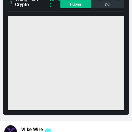
Crypto
)
Hướng
Dõi
Vlike Wire