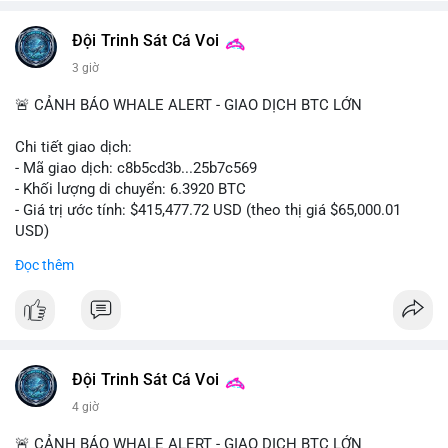
Đội Trinh Sát Cá Voi
3 giờ
🚨 CẢNH BÁO WHALE ALERT - GIAO DỊCH BTC LỚN
Chi tiết giao dịch:
- Mã giao dịch: c8b5cd3b...25b7c569
- Khối lượng di chuyển: 6.3920 BTC
- Giá trị ước tính: $415,477.72 USD (theo thị giá $65,000.01
USD)
- Thời gian: 11:19:49 2026-08-08 UTC
Đọc thêm
Nhận định phân tích: Giao dịch 6.3920 BTC trị giá hơn 415
nghìn USD được xác nhận trong mempool, mức chuyển động
trung bình lớn, chưa đủ tạo áp lực bán trực tiếp nhưng phản
ánh sự dịch chuyển dòng tiền có chủ đích. Hành vi này nhiều
khả năng là cá voi tái phân bổ tài sản giữa các ví nóng hoặc
Đội Trinh Sát Cá Voi
chuẩn bị thanh khoản cho chiến lược giao dịch ngắn hạn. Nếu
4 giờ
dòng tiền tiếp tục đổ về sàn tập trung trong 24 giờ tới, áp lực
bán có thể hình thành. Ngược lại, nếu BTC được chuyển sang
🚨 CẢNH BÁO WHALE ALERT - GIAO DỊCH BTC LỚN