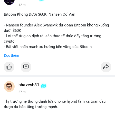
12 m
Bitcoin Không Dưới $60K: Nansen Cố Vấn
- Nansen founder Alex Svanevik dự đoán Bitcoin không xuống
dưới $60K
- Lợi thế từ giao dịch tài sản thực tế thúc đẩy tăng trưởng
crypto
- Bài viết nhấn mạnh xu hướng bền vững của Bitcoin
Đọc thêm
$btc
#btc
#vlikevn
#titanbot
📰 Nguồn: Cointelegraph
bhavesh31
27 m
Thị trường hệ thống đánh lửa cho xe hybrid tầm xa toàn cầu
được dự báo tăng trưởng mạnh.