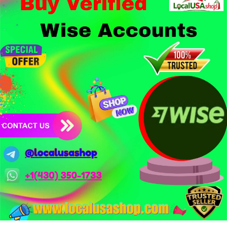
1,5 tỷ USD từ vụ hack Triều Tiên.
- Công nghệ & Bảo mật: BTCPay cảnh báo exploit mới trên
LND có thể đánh cắp thông tin đăng nhập Lightning Network,
người dùng cần cập nhật ngay. XRP Ledger đề xuất sửa đổi bảo
mật token hóa tài sản Wall Street trị giá 530 triệu USD.
Nhà đầu tư nên thận trọng với đòn bẩy cao khi Funding Rate
BTC chỉ ở mức 0.0035%. Vùng Fear hiện tại có thể là cơ hội
tích lũy dài hạn nhưng cần chờ xác nhận dòng tiền.
Xem chi tiết các bài viết đầy đủ tại dòng thời gian của Vlike.vn!
#whalealertbtc
#clarityact
#lightningexploit
#bybitlazarus
#xrpledger