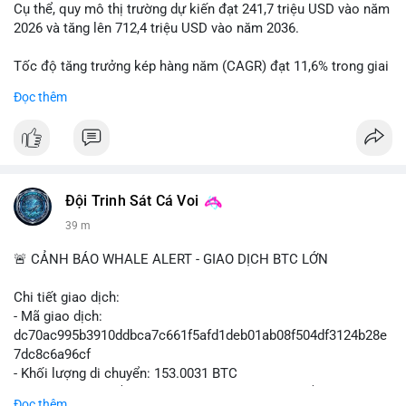
Cụ thể, quy mô thị trường dự kiến đạt 241,7 triệu USD vào năm
2026 và tăng lên 712,4 triệu USD vào năm 2036.
Tốc độ tăng trưởng kép hàng năm (CAGR) đạt 11,6% trong giai
đoạn dự báo.
Đọc thêm
Đây là cơ hội lớn cho các nhà sản xuất và nhà đầu tư trong lĩnh
vực công nghệ ô tô xanh.
#xehybrid
#côngnghệôtô
#thịtrườngtoàncầu
Đội Trinh Sát Cá Voi
39 m
🚨 CẢNH BÁO WHALE ALERT - GIAO DỊCH BTC LỚN
Chi tiết giao dịch:
- Mã giao dịch:
dc70ac995b3910ddbca7c661f5afd1deb01ab08f504df3124b28e
7dc8c6a96cf
- Khối lượng di chuyển: 153.0031 BTC
- Giá trị ước tính: $9,947,645.13 USD (theo thị giá $65,015.99
Đọc thêm